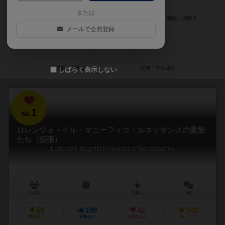
または
メールで会員登録
しばらく表示しない
1
No.
ロレンツォ・イル・マニーフィコ：ルネッサンスの貴族
たち（拡張）
Lorenzo il Magnifico: Houses of Renaissance
2～5人
－
12歳～
4件
59
199
42
146
興味あり
経験あり
お気に入り
持ってる