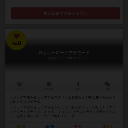
再入荷までお待ち下さい
8
No.
ロッキーロードアラモード
Rocky Road à la Mode
2～4人
20～30分
10歳～
5件
トラックで街をまわってアイスクリームを売ろう！軽く遊べるセット
コレクションゲーム
トラックで街をまわって宣伝をしつつ、並んでくれたお客さんにアイ
スクリームを売っていきます。 アイスクリームを売ると点数がもらえ
て、点数が高いプレイヤーの勝ちです。 移...
18
96
11
58