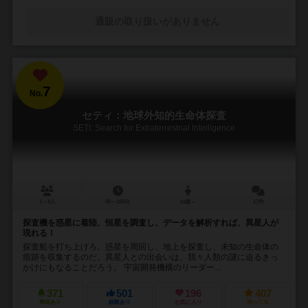
通販の取り扱いがありません
7
No.
セティ：地球外知的生命体探査
SETI: Search for Extraterrestrial Intelligence
1～4人
40～160分
14歳～
17件
探査機を惑星に着陸、恒星を調査し、データを解析すれば、異星人が
現れる！
探査船を打ち上げろ。惑星を周回し、地上を探査し、未知の生命体の
痕跡を収集するのだ。異星人との出会いは、我々人類の謎に迫るきっ
かけにもなることだろう。 宇宙開発機構のリーダー...
371
501
196
407
興味あり
経験あり
お気に入り
持ってる