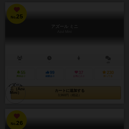
25
No.
アズール ミニ
Azul Mini
－
－
4件
55
99
37
230
興味あり
経験あり
お気に入り
持ってる
カートに追加する
3,960円（税込）
26
No.