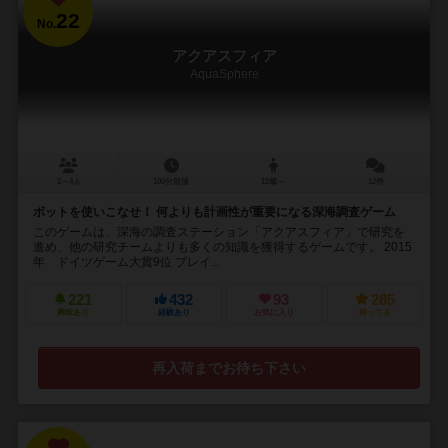
22
No.
アクアスフィア
AquaSphere
2～4人
100分前後
12歳～
12件
ボットを使いこなせ！ 何よりも計画性が重要になる深海調査ゲーム
このゲームは、深海の調査ステーション「アクアスフィア」で研究を
進め、他の研究チームよりも多くの知識を獲得するゲームです。 2015
年 ドイツゲーム大賞9位 プレイ...
221
432
93
285
興味あり
経験あり
お気に入り
持ってる
再入荷までお待ち下さい