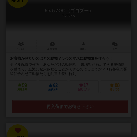
No.
５×５ZOO（ゴゴズー）
5x5Zoo
1～4人
45分前後
8歳～
3件
お客様が見たいのはどの動物？ 5×5のマスに動物園を作ろう！
タイル配置で作る、あなただけの動物園！ 来場客が満足できる動物園
を整えて、立派に繁栄させることができるのでしょうか？ ●お客様の要
望に合わせて動物たちを配置！長い行列...
59
62
17
88
興味あり
経験あり
お気に入り
持ってる
再入荷までお待ち下さい