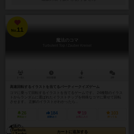
11
No.
魔法のコマ
Turbulent Top / Zauber Kreisel
2～8人
10分前後
6歳～
2件
高速回転するイラストを当てるパーティークイズゲーム
コマに乗って回転するイラストを当てるゲームです。 24種類のイラス
トからランダムに選ばれたイラストチップを特殊なコマに乗せて回転
させます。 正解のイラストがわかったら...
26
184
19
103
興味あり
経験あり
お気に入り
持ってる
カートに追加する