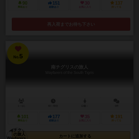
90
151
30
137
興味あり
経験あり
お気に入り
持ってる
再入荷までお待ち下さい
5
No.
南チグリスの旅人
Wayfarers of the South Tigris
1～4人
60～90分
12歳～
5件
101
177
35
191
興味あり
経験あり
お気に入り
持ってる
カートに追加する