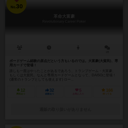
30
No.
革命大富豪
Revolutionary Career Poker
－
－
1件
ボードゲーム経験の原点だという方もいるのでは。大富豪(大貧民)、専
用カードで登場！
誰しも一度はやったことがあるであろう、トランプゲーム・大富豪、
もしくは大貧民。なんと専用カードゲームとなって、DAISOに登場！
(通常のトランプとしても使えます) ロー...
12
32
5
166
興味あり
経験あり
お気に入り
持ってる
通販の取り扱いがありません