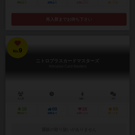
興味あり
経験あり
お気に入り
持ってる
再入荷までお待ち下さい
9
No.
ニトロプラスカードマスターズ
Nitroplus Card Masters
4人用
－
8歳～
1件
18
69
28
69
興味あり
経験あり
お気に入り
持ってる
通販の取り扱いがありません