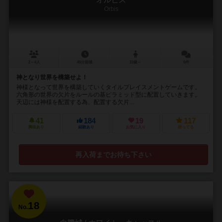
Orbis
2～4人
45分前後
10歳～
6件
神となり世界を構築せよ！
神様となって世界を構築していくタイルプレイスメントゲームです。
六角形の世界の欠片をルールの基ピラミッド型に配置していきます。
天辺には神様を配置する為、配置する欠片...
41
184
19
117
興味あり
経験あり
お気に入り
持ってる
再入荷までお待ち下さい
18
No.