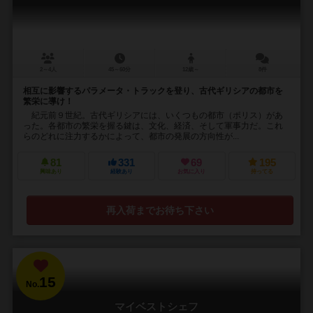
2～4人
45～60分
12歳～
8件
相互に影響するパラメータ・トラックを登り、古代ギリシアの都市を
繁栄に導け！
紀元前９世紀。古代ギリシアには、いくつもの都市（ポリス）があ
った。各都市の繁栄を握る鍵は、文化、経済、そして軍事力だ。これ
らのどれに注力するかによって、都市の発展の方向性が...
81
331
69
195
興味あり
経験あり
お気に入り
持ってる
再入荷までお待ち下さい
15
No.
マイベストシェフ