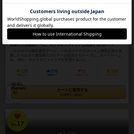
Barcelona
1～4人
60～90分
14歳～
7件
最新の大型建設ゲーム。サグラダファミリアは完成するのか！？
バルセロナの都市建設ゲーム。 バルセロナのモダニズム都市計画を発
案したセルダと建築家のガウディの史実をモチーフに、ボードゲーム
化。 特に、サグラダファミリアが登場するのは...
123
276
51
206
興味あり
経験あり
お気に入り
持ってる
カートに追加する
9,680円（税込）
17
No.
オルビス