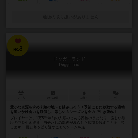
興味あり
経験あり
お気に入り
持ってる
通販の取り扱いがありません
3
No.
ドッガーランド
Doggerland
1～4人
30～120分
14歳～
4件
豊かな資源を求め未踏の地へと踏み出そう！季節ごとに移動する獲物
を追いかけ食力を確保し、厳しい８シーズンを全力で生き残れ！
プレイヤーは、1万5千年前の人類のとある部族の長となり、厳しい環
境の中を生き抜き、自分たちの部族が暮らした痕跡を残すことを目指
します。 夏と冬を繰り返すことでゲームを進...