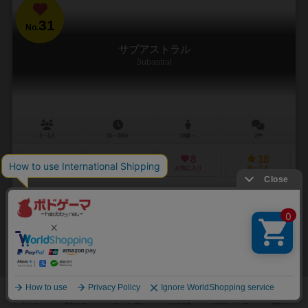
31
No.
サブアストラル
Subastral
2～5人
15～30分
10歳～
2件
13
42
8
18
興味あり
経験あり
お気に入り
持ってる
通販の取り扱いがありません
32
No.
ドリーム・ホーム