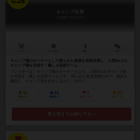
28
No.
キャンプ社長
CAMP SYACYO
1～4人
15～40分
7歳～
2件
キャンプ場のオーナーとして限られた資源を有効活用し、人気No.1の
キャンプ場を目指す！癒し＆妄想ゲーム
プレイヤーは、キャンプ場のオーナーとなり、人気No1のキャンプ場
を目指す、癒し＆妄想ゲームです。 限られた経営資源の中で、施設を
建設し、キャンプ場を拡大しながら、自社グ...
45
31
3
80
興味あり
経験あり
お気に入り
持ってる
再入荷までお待ち下さい