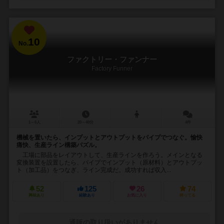
10
No.
ファクトリー・ファンナー
Factory Funner
1～6人
20～40分
4件
機械を置いたら、インプットとアウトプットをパイプでつなぐ。愉快
痛快、生産ライン構築パズル。
工場に部品をレイアウトして、生産ラインを作ろう。メインとなる
変換装置を設置したら、パイプでインプット（原材料）とアウトプッ
ト（加工品）をつなぎ、ライン完成だ。成功すれば収入...
52
125
26
74
興味あり
経験あり
お気に入り
持ってる
通販の取り扱いがありません