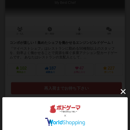
My Best Chef
2～4人
30～40分
14歳～
5件
コンボが楽しい！集めたシェフを働かせるエンジンビルドゲーム！
『マイベストシェフ』はレストランに勤める50種類以上のスタッフ
を、効率よく働かせることで資源を稼ぐ多重アクション型カードゲー
ムです。 あなたはレストランの支配人として、...
102
187
47
227
興味あり
経験あり
お気に入り
持ってる
再入荷までお待ち下さい
16
No.
バルセロナ