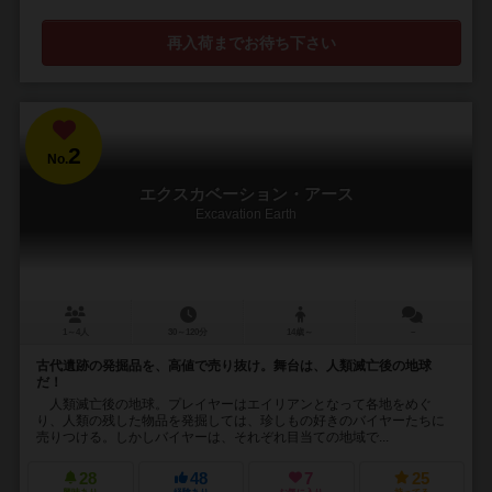
再入荷までお待ち下さい
2
No.
エクスカベーション・アース
Excavation Earth
1～4人
30～120分
14歳～
－
古代遺跡の発掘品を、高値で売り抜け。舞台は、人類滅亡後の地球
だ！
人類滅亡後の地球。プレイヤーはエイリアンとなって各地をめぐ
り、人類の残した物品を発掘しては、珍しもの好きのバイヤーたちに
売りつける。しかしバイヤーは、それぞれ目当ての地域で...
28
48
7
25