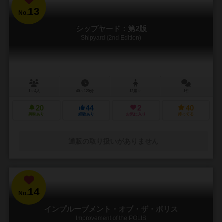
13
No.
シップヤード：第2版
Shipyard (2nd Edition)
1～4人
40～120分
12歳～
1件
20
44
2
40
興味あり
経験あり
お気に入り
持ってる
通販の取り扱いがありません
14
No.
インプルーブメント・オブ・ザ・ポリス
Improvement of the POLIS