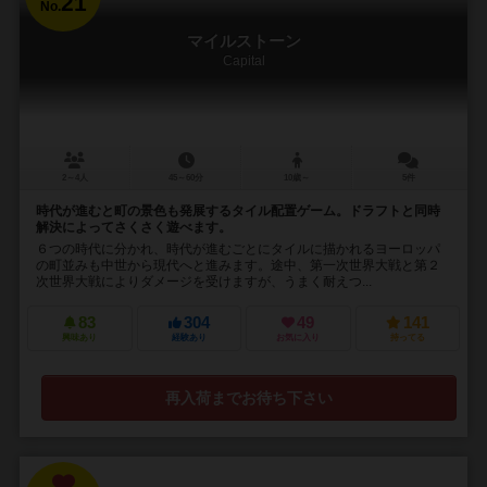
21
No.
マイルストーン
Capital
2～4人
45～60分
10歳～
5件
時代が進むと町の景色も発展するタイル配置ゲーム。ドラフトと同時
解決によってさくさく遊べます。
６つの時代に分かれ、時代が進むごとにタイルに描かれるヨーロッパ
の町並みも中世から現代へと進みます。途中、第一次世界大戦と第２
次世界大戦によりダメージを受けますが、うまく耐えつ...
83
304
49
141
興味あり
経験あり
お気に入り
持ってる
再入荷までお待ち下さい