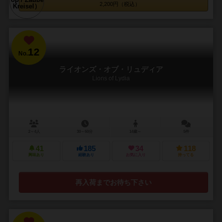
2,200円（税込）
12
No.
ライオンズ・オブ・リュディア
Lions of Lydia
2～4人
30～60分
14歳～
5件
41
185
34
118
興味あり
経験あり
お気に入り
持ってる
再入荷までお待ち下さい