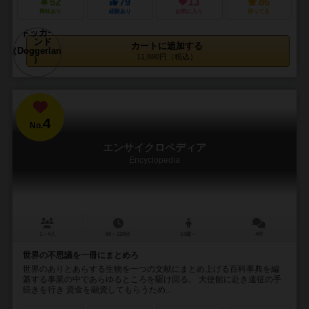
52
79
13
86
興味あり
経験あり
お気に入り
持ってる
カートに追加する
11,880円（税込）
4
No.
エンサイクロペディア
Encyclopedia
1～4人
60～120分
14歳～
4件
世界の不思議を一冊にまとめろ
世界のありとあらする生物を一つの文献にまとめ上げる百科事典を編
纂する事業の中であらゆるところを駆け回る。 大使館に赴き遠征の手
続きを行き 資金を融資してもらうため...