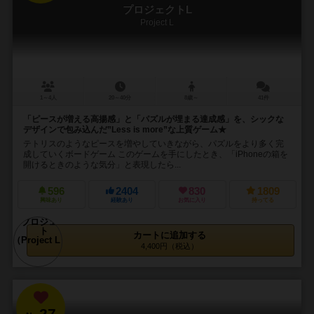
プロジェクトL
Project L
1～4人
20～40分
8歳～
41件
「ピースが増える高揚感」と「パズルが埋まる達成感」を、シックな
デザインで包み込んだ”Less is more”な上質ゲーム★
テトリスのようなピースを増やしていきながら、パズルをより多く完
成していくボードゲーム このゲームを手にしたとき、「iPhoneの箱を
開けるときのような気分」と表現したら...
596
2404
830
1809
興味あり
経験あり
お気に入り
持ってる
カートに追加する
4,400円（税込）
27