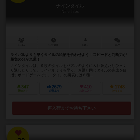
ナインタイル
Nine Tiles
2～4人
15分前後
6歳～
46件
ライバルよりも早くタイルの絵柄を合わせよう！スピードと判断力が
勝負の分かれ道！
ナインタイルは、９枚のタイルをパズルのように入れ替えたりひっく
り返したりして、ライバルよりも早く、お題と同じタイルの完成を目
指すボードゲームです。 タイルの裏表には６種...
347
2679
410
1748
興味あり
経験あり
お気に入り
持ってる
再入荷までお待ち下さい