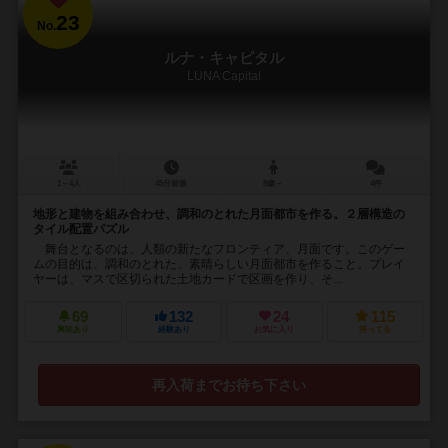
23
No.
ルナ・キャピタル
LUNA Capital
1～4人
45分前後
8歳～
4件
地形と建物を組み合わせ、調和のとれた月面都市を作る。２層構造の
タイル配置パズル
舞台となるのは、人類の新たなフロンティア、月面です。このゲー
ムの目的は、調和のとれた、素晴らしい月面都市を作ること。プレイ
ヤーは、マスで区切られた土地カードで区画を作り、そ...
69
132
24
115
興味あり
経験あり
お気に入り
持ってる
再入荷までお待ち下さい