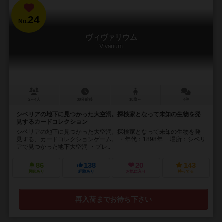
24
No.
ヴィヴァリウム
Vivarium
2～4人
30分前後
10歳～
4件
シベリアの地下に見つかった大空洞。探検家となって未知の生物を発
見するカードコレクション
シベリアの地下に見つかった大空洞。探検家となって未知の生物を発
見する、カードコレクションゲーム。 ・年代：1898年 ・場所：シベリ
アで見つかった地下大空洞 ・プレ...
86
138
20
143
興味あり
経験あり
お気に入り
持ってる
再入荷までお待ち下さい