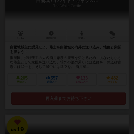
白鷺城 / ホワイト・キャッスル
The White Castle
1～4人
80分前後
12歳～
14件
白鷺城城主に謁見せよ。藩士を白鷺城の内外に送り込み、地位と栄誉
を得よう！
播磨国、姫路藩主の大名酒井忠恭の庇護を受けるため、あなたも小さ
な藩主として家臣を送り込む。場外の池の周りには庭師を、武道稽古
場には武士を、そして城中には廷臣を。 酒井家...
205
557
133
482
興味あり
経験あり
お気に入り
持ってる
再入荷までお待ち下さい
19
No.