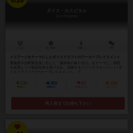
20
No.
ダイス・ホスピタル
Dice Hospital
1～4人
45～90分
10歳～
9件
トリアージをテーマにしたダイスドラフトのワーカープレイスメント
重傷度や治療緊急度に応じた「傷病者の振り分け」をテーマに、病院
を拡張しつつ緊急患者を受け入れ、治療するリソースマネジメント+ダ
イスドラフト+ワーカープレイスメント。 プ...
130
360
63
206
興味あり
経験あり
お気に入り
持ってる
再入荷までお待ち下さい