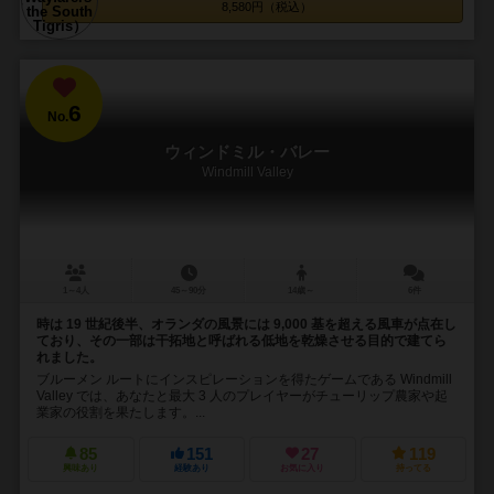
8,580円（税込）
6
No.
ウィンドミル・バレー
Windmill Valley
1～4人
45～90分
14歳～
6件
時は 19 世紀後半、オランダの風景には 9,000 基を超える風車が点在し
ており、その一部は干拓地と呼ばれる低地を乾燥させる目的で建てら
れました。
ブルーメン ルートにインスピレーションを得たゲームである Windmill
Valley では、あなたと最大 3 人のプレイヤーがチューリップ農家や起
業家の役割を果たします。...
85
151
27
119
興味あり
経験あり
お気に入り
持ってる