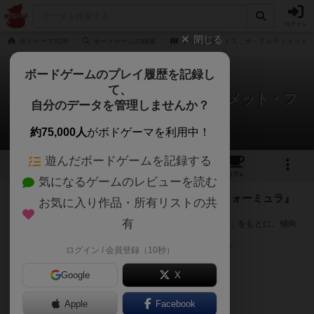
ログイン
閉じる
ボドゲーマTOP
ボードゲームの検索
トリスメギストス：ザ・アルティメット
ボードゲームのプレイ履歴を記録し
て、
トリスメギストス：ザ・アルティメット・フ
自分のデータを管理しませんか？
ォーミュラ
次のおすすめボードゲーム
約75,000人
がボドゲーマを利用中！
遊んだボードゲームを記録する
1
1
5
トップ
画像
動画
レビュー
カフェ
気になるゲームのレビューを読む
『トリスメギストス：ザ・アルティメット・フォーミュラ』
お気に入り作品・所有リストの共
が好きな方へのおすすめ
有
このゲームのトップページで投票された「プレイ感の評価」をもとに、傾向
が近いボードゲームをランキング形式で紹介します。
※リストには一定の投票数がある作品のみを表示しています
ログイン / 会員登録（10秒）
Google
X
Apple
Facebook