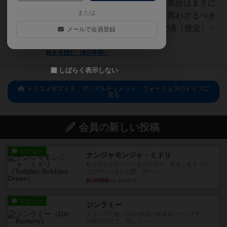
ろいろな材料をこねくり回せば、気分はまさに
または
錬金術師だ！さあ、買うべきか、買わざるべき
かっ？＜テーマ＞・年代：16世紀頃（推定）・
メールで会員登録
場所：錬金術の実験室...
続きを読む（約2年前）
しばらく表示しない
トリスメギストス：ザ・アルティメット・フォーミュラのトップに
戻る
会員の新しい投稿
レビュー
ナンジャモンジャ・ミドリ
私は吃音を持っているのですが、友達と集まって
このゲームをした際、3ゲー...
約1時間前
by 155973
レビュー
ジンラミー
トランプで遊べる2人対戦の麻雀風ゲームです。
10枚の手札で、同じスーツ...