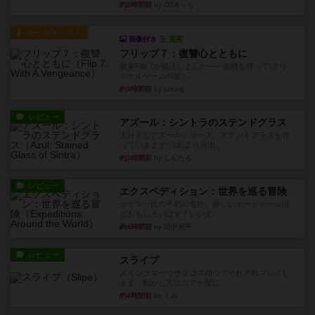
約2時間前
by OSAっち
ルール/インスト
画像付き
充実
フリップ７：復讐心とともに
概要Flip 7が復活しました――復讐を伴って!オリ
ジナルゲームの楽し...
約3時間前
by jurong
レビュー
アズール：シントラのステンドグラス
大好きなアズールシリーズ。ステンドグラスを作
っていきます✨1部より自由...
約3時間前
by しんたろ
レビュー
エクスペディション：世界を巡る冒険
クラマー氏の不朽の名作。新しいボードゲームほ
どおもしろいはず？いいえ。...
約4時間前
by 田中昌平
レビュー
スライプ
メインコマ一つサブコマ四つでそれぞれプレイし
ます。動かし方はコマか壁に...
約4時間前
by くみ