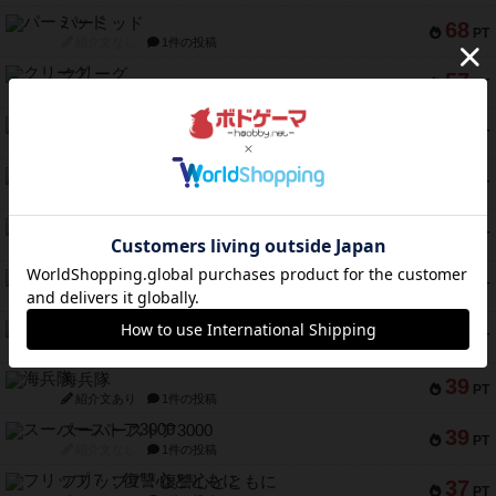
パーミッド
68
PT
紹介文なし
1件の投稿
クリーグ
57
PT
紹介文あり
1件の投稿
セミファイナル ～お前はまだ生きている～
53
PT
紹介文あり
1件の投稿
ふたつの街の物語
52
PT
紹介文あり
18件の投稿
クランク! ：冒険者たち（拡張）
50
PT
紹介文あり
4件の投稿
とうほうの！
42
PT
紹介文なし
1件の投稿
スターマイン・ラミー ポケット
42
PT
紹介文あり
2件の投稿
海兵隊
39
PT
紹介文あり
1件の投稿
スーパーストア3000
39
PT
紹介文なし
1件の投稿
フリップ７：復讐心とともに
37
PT