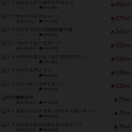
リワイルド：サウスアメリカ
552
PT
紹介文なし
2件の投稿
マーケットフレッシュ
170
PT
紹介文あり
1件の投稿
ファイアー・ブルズ / 火牛陣
141
PT
紹介文なし
1件の投稿
ワン・トゥ・ファイブ
122
PT
紹介文あり
1件の投稿
トランスオリエント・エクスプレス
119
PT
紹介文なし
1件の投稿
フラットアイアン
118
PT
紹介文なし
2件の投稿
エコーズ・オブ・タイム
118
PT
紹介文なし
8件の投稿
南北戦争
79
PT
紹介文あり
1件の投稿
キャプテン・フリップ：イスラ・ボンバ
72
PT
紹介文なし
2件の投稿
メメントオンラインタクティクス
70
PT
紹介文あり
4件の投稿