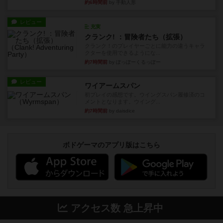
約6時間前
by 手動人形
レビュー
充実
クランク! ：冒険者たち（拡張）
クランク！のプレイヤーごとに能力の違うキャラ
クターを使用できるようにな...
約7時間前
by ぽっぽーくるっぽー
レビュー
ワイアームスパン
初プレイの感想です。ウイングスパン履修済のコ
メントとなります。ウイング...
約7時間前
by daisdice
ボドゲーマのアプリ版はこちら
アクセス数 急上昇中