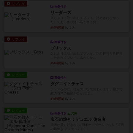
リプレイ
画像付き
リーダーズ
久しぶりに取り出してプレイ。詰めきれなかっ
た…であっさり追い込まれて負...
約4時間前
by くみ
リプレイ
画像付き
ブリックス
久しぶりに取り出してプレイ。記号担当と色担当
に分かれてプレイ。あかんか...
約4時間前
by くみ
レビュー
画像付き
ダグエイトチェス
チェスなのに、ほんの10分で終わります。動きで
敵のコマの種類が分かれば...
約5時間前
by くみ
レビュー
画像付き
充実
宝石の煌き：デュエル 偽造者
筆者が最も好きな2人用ボードゲームである『宝石
の煌めき デュエル』に、...