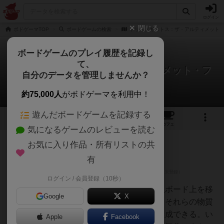
ログイン
閉じる
ボドゲーマTOP
ボードゲームの検索
トリスメギストス：ザ・アルティメット
ボードゲームのプレイ履歴を記録し
て、
トリスメギストス：ザ・アルティメット・フ
自分のデータを管理しませんか？
ォーミュラ
1件のレビュー
約75,000人
がボドゲーマを利用中！
遊んだボードゲームを記録する
1
1
5
トップ
画像
動画
レビュー
カフェ
気になるゲームのレビューを読む
お気に入り作品・所有リストの共
神
282名
0名
有
ログイン / 会員登録（10秒）
マツジョン
@matz_jon
錬金術がテーマ。キューブを個人ボード上を移
Google
X
動させて、物質を変換していく。それらの物質
を組み合わせて、実験カードを達成できる。い
Apple
Facebook