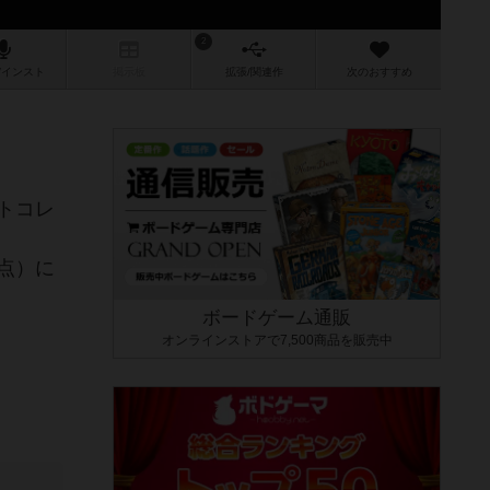
2
/インスト
掲示板
拡張/関連
作
次のおすすめ
トコレ
点）に
ボードゲーム通販
オンラインストアで7,500商品を販売中