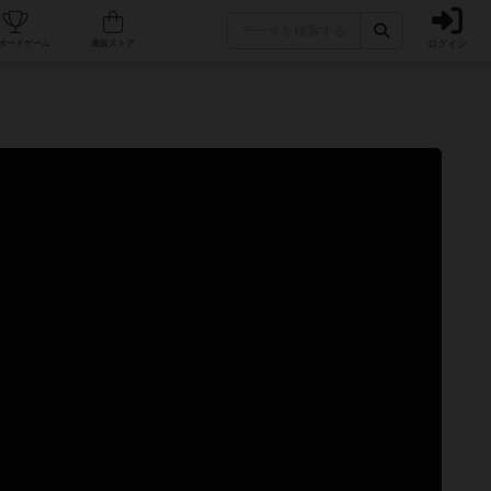
ログイン
カフェ/店舗
人気ボードゲーム
通販ストア