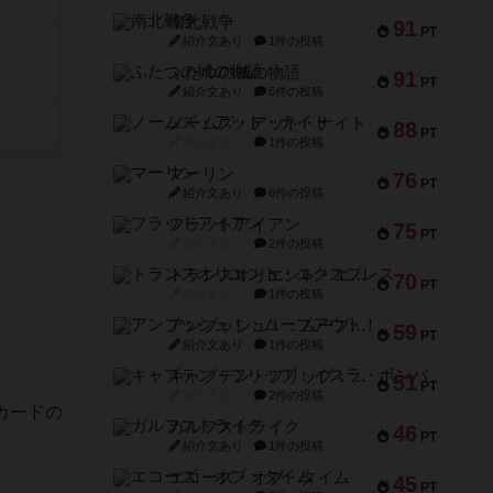
南北戦争
91
PT
紹介文あり
1件の投稿
ふたつの城の物語
91
PT
紹介文あり
6件の投稿
ノームズ・アット・ナイト
88
PT
紹介文なし
1件の投稿
マーリン
76
PT
紹介文あり
6件の投稿
フラットアイアン
75
PT
紹介文なし
2件の投稿
トランスオリエント・エクスプレス
70
PT
紹介文なし
1件の投稿
アンブッシュ！：ムーブアウト！
59
PT
紹介文あり
1件の投稿
キャプテン・フリップ：イスラ・ボンバ
51
PT
紹介文なし
2件の投稿
カードの
ガルフストライク
46
PT
紹介文あり
1件の投稿
エコーズ・オブ・タイム
45
PT