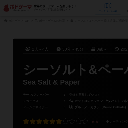
世界のボードゲームを楽しもう！
ボードゲーム専門の総合情報サイト
データベース
検
ボドゲーマTOP
ボードゲームの検索
シーソルト＆ペーパー 日本語版の通販/
2人～4人
30分～45分
8歳～
20
シーソルト&ペー
Sea Salt & Paper
テーマ/フレーバー
：
登録を募集しています
メカニクス
：
セットコレクション
ハンドマネ
ゲームデザイナー
：
ブルーノ・カタラ（Bruno Cathala）
レーティング