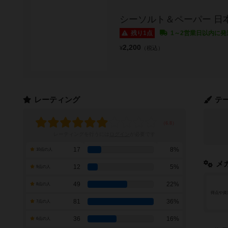
シーソルト＆ペーパー 日
残り1点
1～2営業日以内に発
2,200
¥
（税込）
レーティング
テ
レーティングを行うには
ログイン
が必要です
17
8%
10点の人
メ
12
5%
9点の人
49
22%
8点の人
得点や資
81
36%
7点の人
36
16%
6点の人