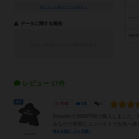
似たプレイ感のゲームを探す→
アートワ
データに関する報告
関連企業
ログインするとフォームが表示されます
レビュー 17件
国王
93名
0名
0
Amazonで2000円弱で購入しま
みなので非常にコンパクトで出先へ持
続きを読む（3ヶ月前）
fwave93