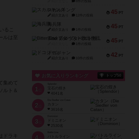
紹介文なし
8件の投稿
スカルキング
45
PT
紹介文あり
12件の投稿
海兵隊
45
PT
いるこ
紹介文あり
1件の投稿
ールは至
Bitter End ブタペスト救出作戦
45
PT
紹介文なし
1件の投稿
ドコジャン
42
PT
紹介文あり
10件の投稿
お気に入りランキング
トップ50
て集めて
Splendor
1
宝石の煌き
ソルト＆
位
4041名
Die Siedler von Catan
2
カタン
位
3616名
Dominion
3
ドミニオン
位
2530名
Battle Line
はドラキ
4
バトルライン
位