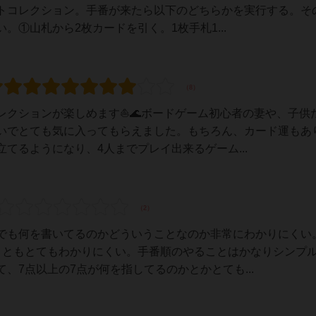
ットコレクション。手番が来たら以下のどちらかを実行する。そ
①山札から2枚カードを引く。1枚手札1...
クションが楽しめます⛵️🌊ボードゲーム初心者の妻や、子供
いでとても気に入ってもらえました。もちろん、カード運もあ
てるようになり、4人までプレイ出来るゲーム...
でも何を書いてるのかどういうことなのか非常にわかりにくい
こともとてもわかりにくい。手番順のやることはかなりシンプ
、7点以上の7点が何を指してるのかとかとても...