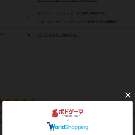
セオ・リヴィエール（Théo Rivière）
ルシアン・ドレインヌ（Lucien Derainne）
ーク
ピエール＝イヴ・ガヤール（Pierre-Yves Gallard）
ボンピュクス（Bombyx）
/団体
した。何度も繰り返し遊べて結構盛り上がります。内容物が説明書と
ち運ぶのに向いています。