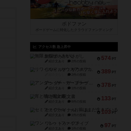
ボドファン
ボードゲームに特化したクラウドファンディング
アクセス数 急上昇中
無限まちがいさがし
574
PT
紹介文あり
2件の投稿
リワイルド：サウスアメリカ
389
PT
紹介文なし
2件の投稿
アンダー・ザ・テーブラー
378
PT
紹介文あり
1件の投稿
宵と暁の呪文書
133
PT
紹介文あり
8件の投稿
セミファイナル ～お前はまだ生きている～
103
PT
紹介文あり
1件の投稿
ワン・トゥ・ファイブ
97
PT
紹介文あり
1件の投稿