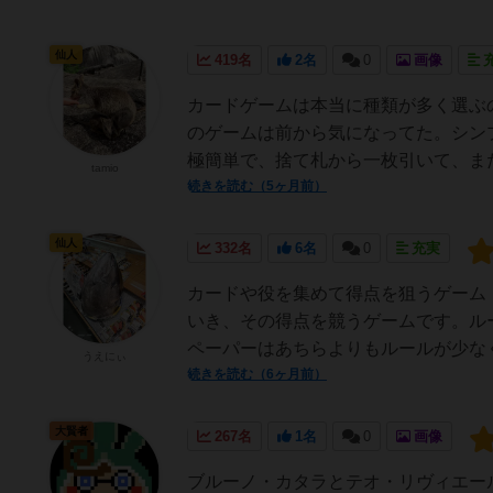
仙人
419名
2名
0
画像
カードゲームは本当に種類が多く選ぶ
のゲームは前から気になってた。シン
極簡単で、捨て札から一枚引いて、また
tamio
続きを読む（5ヶ月前）
仙人
332名
6名
0
充実
カードや役を集めて得点を狙うゲーム
いき、その得点を競うゲームです。ル
ペーパーはあちらよりもルールが少なく
うえにぃ
続きを読む（6ヶ月前）
大賢者
267名
1名
0
画像
ブルーノ・カタラとテオ・リヴィエー