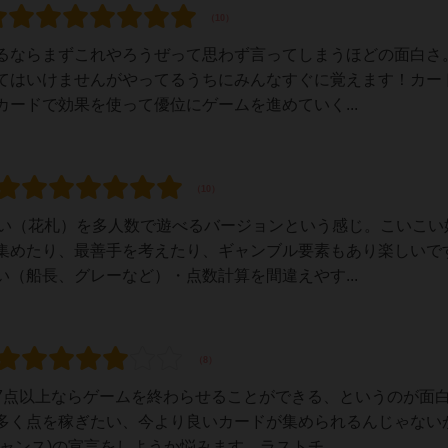
るならまずこれやろうぜって思わず言ってしまうほどの面白さ
てはいけませんがやってるうちにみんなすぐに覚えます！カー
ードで効果を使って優位にゲームを進めていく...
こい（花札）を多人数で遊べるバージョンという感じ。こいこい
集めたり、最善手を考えたり、ギャンブル要素もあり楽しいで
（船長、グレーなど）・点数計算を間違えやす...
7点以上ならゲームを終わらせることができる、というのが面白
多く点を稼ぎたい、今より良いカードが集められるんじゃない
ンス)の宣言をしようか悩みます。ラストチ...