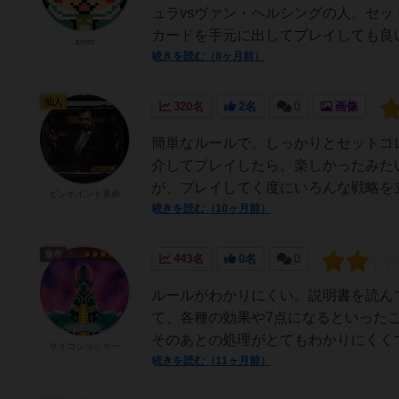
ュラvsヴァン・ヘルシングの人。セ
カードを手元に出してプレイしても良い。
aoiro
続きを読む（8ヶ月前）
仙人
320名
2名
0
画像
簡単なルールで、しっかりとセットコレ
介してプレイしたら、楽しかったみた
が、プレイしてく度にいろんな戦略を立
ピンポイント革命
続きを読む（10ヶ月前）
皇帝
443名
0名
0
ルールがわかりにくい。説明書を読ん
て、各種の効果や7点になるといった
そのあとの処理がとてもわかりにくくて
サイコショッカー
続きを読む（11ヶ月前）