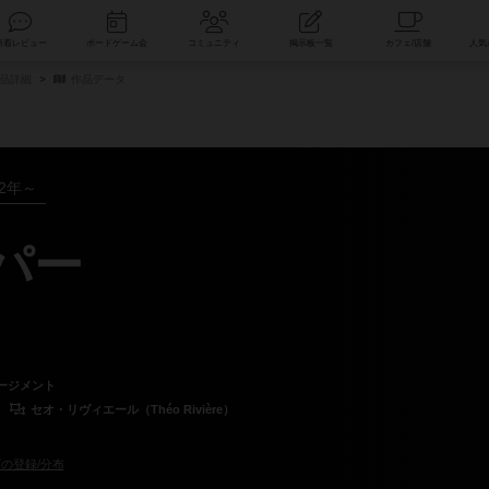
索
新着レビュー
ボードゲーム会
コミュニティ
掲示板一覧
商品詳細
作品データ
22年～
パー
ージメント
セオ・リヴィエール（Théo Rivière）
の登録/分布