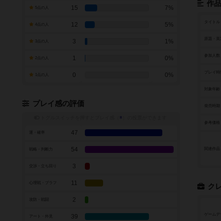
作
15
7%
5点の人
タイトル
12
5%
4点の人
原題・英
3
1%
3点の人
参加人数
1
0%
2点の人
プレイ時
0
0%
1点の人
対象年齢
プレイ感の評価
発売時期
トグルスイッチを押すとプレイ感（
※
）の投票ができます
参考価格
47
運・確率
54
関連作品
戦略・判断力
3
交渉・立ち回り
11
心理戦・ブラフ
ク
2
攻防・戦闘
ゲームデ
39
アート・外見