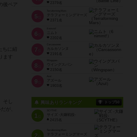
2379名
の後ペア
Terraforming Mars
5
テラフォーミングマーズ
位
2371名
6 nimmt!
6
ニムト
位
2202名
Carcassonne
7
たちに紹
カルカソンヌ
位
2191名
ります
Wingspan
8
ウイングスパン
位
2150名
Azul
9
アズール
位
1903名
。そし
興味ありランキング
トップ50
ルだが、
SCYTHE
1
サイズ -大鎌戦役-
位
2415名
Terraforming Mars
2
テラフォーミングマーズ
位