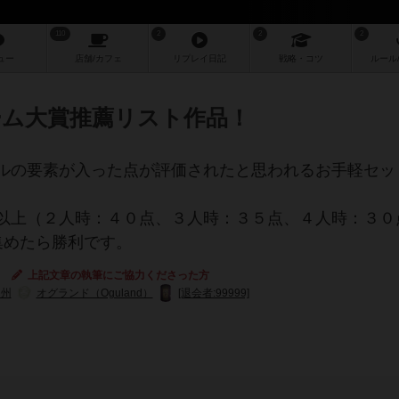
110
2
2
2
ュー
店舗/
カフェ
リプレイ
日記
戦略
・コツ
ルール
ーム大賞推薦リスト作品！
ルの要素が入った点が評価されたと思われるお手軽セッ
以上（２人時：４０点、３人時：３５点、４人時：３０
集めたら勝利です。
上記文章の執筆にご協力くださった方
白州
オグランド（Oguland）
[退会者:99999]