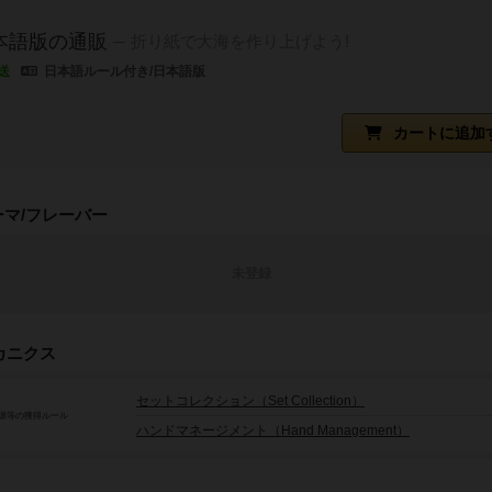
本語版の通販
折り紙で大海を作り上げよう!
送
日本語ルール付き/日本語版
カートに追加
ーマ/フレーバー
未登録
カニクス
セットコレクション（Set Collection）
源等の獲得ルール
ハンドマネージメント（Hand Management）