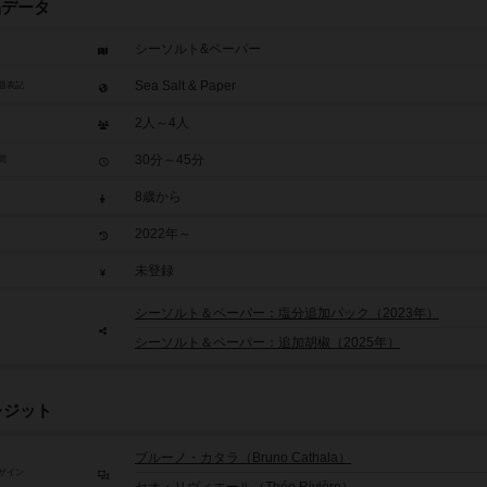
品データ
シーソルト&ペーパー
Sea Salt & Paper
題表記
2人～4人
30分～45分
間
8歳から
2022年～
未登録
シーソルト＆ペーパー：塩分追加パック（2023年）
シーソルト＆ペーパー：追加胡椒（2025年）
レジット
ブルーノ・カタラ（Bruno Cathala）
ザイン