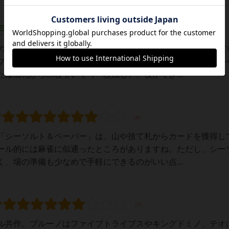
充実
のが難しいが、中量級以上が多いBGGでずっとランクインして
プルなカードゲームに見えるが、何がそんなにウケるのか。ル
は山札から二枚引いて（一枚残し）、役ができ...
「シーソルト＆ペーパー」は、山や捨て札からカードを獲得し
ール的には麻雀に似通ったところがありますね。ただし、シー
、場の準備も少なめで手軽にできるのがいい点...
ル共作。ブルーノはファイブトライブスやキングドミノ、テオ