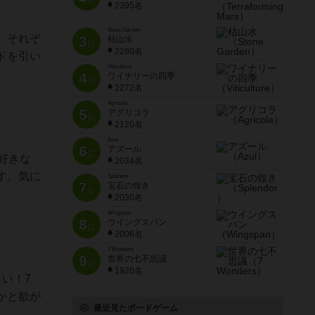
2395名
Stone Garden
。それぞ
3
枯山水
位
2280名
ドを引い
Viticulture
4
ワイナリーの四季
位
2272名
Agricola
5
アグリコラ
位
2120名
Azul
6
アズール
位
好きな
2034名
す。気に
Splendor
7
宝石の煌き
位
2030名
Wingspan
8
ウイングスパン
位
2006名
7 Wonders
9
世界の七不思議
位
1920名
い！7
かと欲が
最近見たボードゲーム