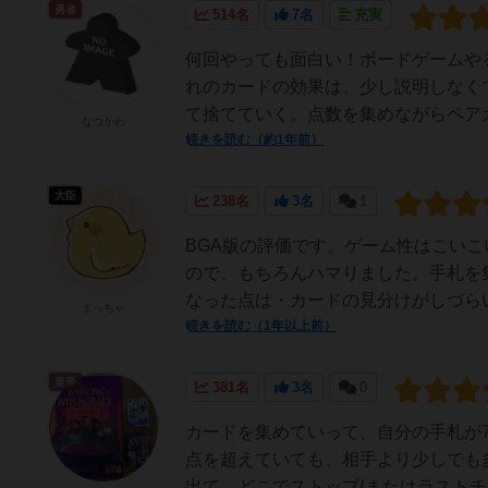
勇者
514名
7名
充実
何回やっても面白い！ボードゲームや
れのカードの効果は、少し説明しなく
て捨てていく。点数を集めながらペアカ
なつかわ
続きを読む（約1年前）
大臣
238名
3名
1
BGA版の評価です。ゲーム性はこい
ので、もちろんハマりました。手札を
なった点は・カードの見分けがしづらい
まっちゃ
続きを読む（1年以上前）
皇帝
381名
3名
0
カードを集めていって、自分の手札が
点を超えていても、相手より少しでも
出て、どこでストップ(またはラストチャ