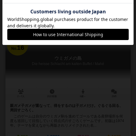
興味あり
経験あり
お気に入り
持ってる
通販の取り扱いがありません
16
No.
ウミガメの島
Die heisse Schlacht am kalten Buffet / Mahé
2～7人
20分前後
6歳～
25件
親ガメ子ガメが重なって、得をするのは子ガメだけ。ぐるぐる回る、
周回すごろく。
このゲームは自分のウミガメ駒を進めてゴールである産卵場所を何
度も巡回して目指していく得点式のすごろくゲームです。初版は1974
年。テーマを変えながら再販されリメイクされた名...