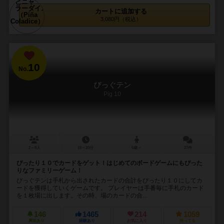
カートに追加する
3,080円（税込）
10
No.
ぴっぐテン
Pig 10
2～8人
15～20分
6歳～
27件
ぴったり１０でカードをゲット！はじめてのボードゲームにもぴった
りなファミリーゲーム！
ぴっぐテンは手札から出されたカードの合計をぴったり１０にしてカ
ードを獲得していくゲームです。 プレイヤーは手番毎に手札のカード
を１枚場に出します。その時、場のカードの合...
146
1465
214
1059
興味あり
経験あり
お気に入り
持ってる