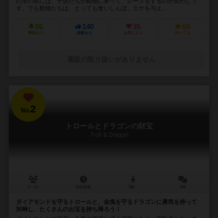
の市の前には、子供たちが動物に乗って、レースをするのが習わしで
す。でも動物たちは、とっても食いしんぼ。エサを与え...
55
140
35
69
興味あり
経験あり
お気に入り
持ってる
通販の取り扱いがありません
2
No.
トロールとドラゴンの財宝
Troll & Dragon
2～5人
20分前後
7歳～
3件
ダイアモンドを守るトロールと、金塊を守るドラゴンに勇気を持って
対峙し、たくさんのお宝を持ち帰ろう！