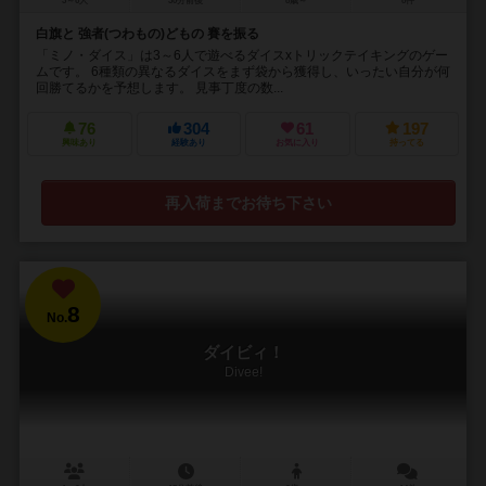
3～6人
30分前後
8歳～
8件
白旗と 強者(つわもの)どもの 賽を振る
「ミノ・ダイス」は3～6人で遊べるダイスxトリックテイキングのゲー
ムです。 6種類の異なるダイスをまず袋から獲得し、いったい自分が何
回勝てるかを予想します。 見事丁度の数...
76
304
61
197
興味あり
経験あり
お気に入り
持ってる
再入荷までお待ち下さい
8
No.
ダイビィ！
Divee!