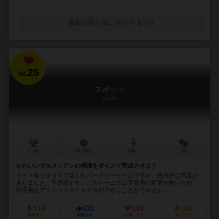
通販の取り扱いがありません
25
No.
スポッツ
Spots
1～4人
25～30分
10歳～
7件
かわいいダルメシアンの模様をダイスで完成させよう
ライト級でダイスで楽しむパーティーゲームですが、致命的な問題が
ありました。手番順です。このゲームでは手番順の変更が無いため、
初手番はアクションタイルを６択で引くことができます...
114
531
100
346
興味あり
経験あり
お気に入り
持ってる