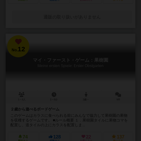
通販の取り扱いがありません
12
No.
マイ・ファースト・ゲーム：果樹園
Meine ersten Spiele: Erster Obstgarten
1～4人
2～5分
2歳～
9件
２歳から遊べるボードゲーム
このゲームはカラスに食べられる前にみんなで協力して果樹園の果物
を収穫するゲームです。 ■ルール概要 １．果樹園タイルに果物コマを
配置し、道タイルの上にカラスを配置しま...
74
128
22
137
興味あり
経験あり
お気に入り
持ってる