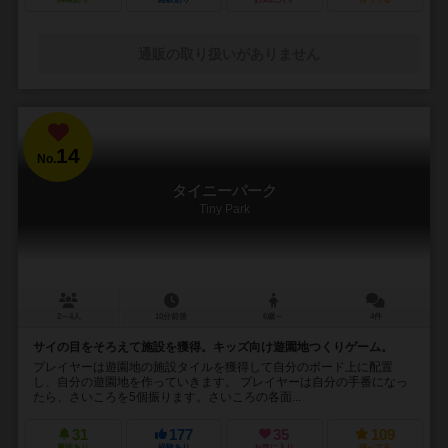
通販の取り扱いがありません
14
No.
タイニーパーク
Tiny Park
2～4人
10分前後
6歳～
4件
サイの目をそろえて施設を獲得。キッズ向け遊園地つくりゲーム。
プレイヤーは遊園地の施設タイルを獲得して自分のボード上に配置
し、自分の遊園地を作っていきます。 プレイヤーは自分の手番になっ
たら、さいころを5個振ります。さいころの各面...
31
177
35
109
興味あり
経験あり
お気に入り
持ってる