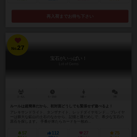
再入荷までお待ち下さい
27
No.
宝石がいっぱい！
Lot of Gems
2～8人
5～15分
6歳～
7件
ルールは超簡単だから、初対面どうしでも緊張せず遊べるよ！
アレキサンドライト、タンザナイト、レッドダイヤモンド… プレイヤ
ーは膨大な鉱山の土石のなかから、記憶と運だめしで、希少な宝石の
原石を探します。 手番が来たらカードを一枚め...
57
112
27
75