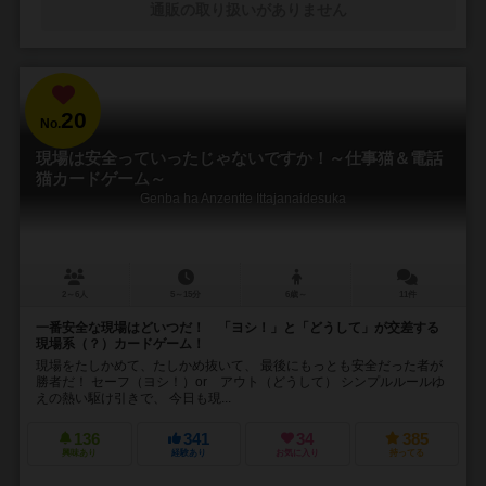
通販の取り扱いがありません
20
No.
現場は安全っていったじゃないですか！～仕事猫＆電話
猫カードゲーム～
Genba ha Anzentte Ittajanaidesuka
2～6人
5～15分
6歳～
11件
一番安全な現場はどいつだ！ 「ヨシ！」と「どうして」が交差する
現場系（？）カードゲーム！
現場をたしかめて、たしかめ抜いて、 最後にもっとも安全だった者が
勝者だ！ セーフ（ヨシ！）or アウト（どうして） シンプルルールゆ
えの熱い駆け引きで、 今日も現...
136
341
34
385
興味あり
経験あり
お気に入り
持ってる