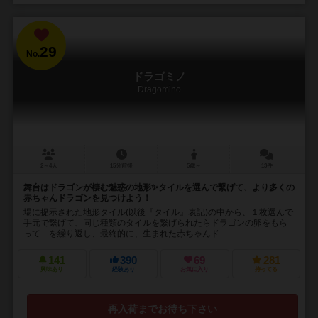
29
No.
ドラゴミノ
Dragomino
2～4人
15分前後
5歳～
13件
舞台はドラゴンが棲む魅惑の地形✨タイルを選んで繋げて、より多くの
赤ちゃんドラゴンを見つけよう！
場に提示された地形タイル(以後『タイル』表記)の中から、１枚選んで
手元で繋げて、同じ種類のタイルを繋げられたらドラゴンの卵をもら
って…を繰り返し、最終的に、生まれた赤ちゃんド...
141
390
69
281
興味あり
経験あり
お気に入り
持ってる
再入荷までお待ち下さい