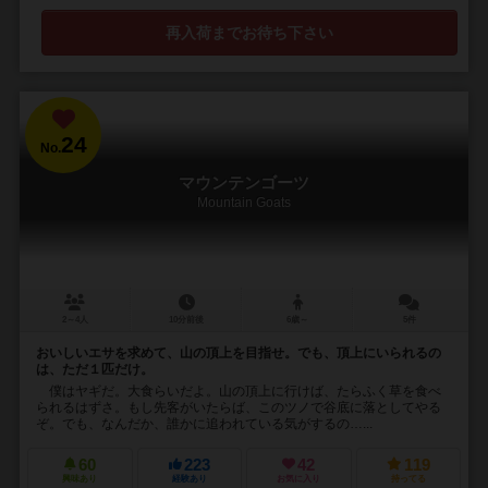
再入荷までお待ち下さい
24
No.
マウンテンゴーツ
Mountain Goats
2～4人
10分前後
6歳～
5件
おいしいエサを求めて、山の頂上を目指せ。でも、頂上にいられるの
は、ただ１匹だけ。
僕はヤギだ。大食らいだよ。山の頂上に行けば、たらふく草を食べ
られるはずさ。もし先客がいたらば、このツノで谷底に落としてやる
ぞ。でも、なんだか、誰かに追われている気がするの…...
60
223
42
119
興味あり
経験あり
お気に入り
持ってる