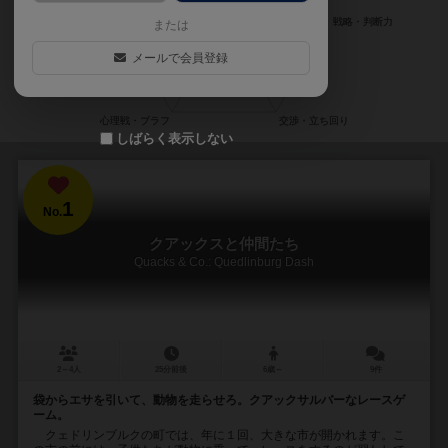
または
メールで会員登録
しばらく表示しない
1
No.
クアックスと仲間たち
Quacks & Co.: Quedlinburg Dash
2～4人
25分前後
6歳～
9件
袋からエサを引いて、動物を走らせろ。クアックサルバーなレースゲ
ーム。
クェドリンブルクの町では、年に１回、大きな市が開かれます。こ