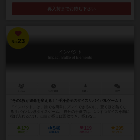
再入荷までお待ち下さい
23
No.
インパクト
Impact: Battle of Elements
2～5人
15分前後
8歳～
10件
“その1投が運命を変える！” 手汗必至のダイスサバイバルゲーム！
『インパクト』は、誰でも簡単にプレイできるのに、驚くほど熱くな
るサバイバル系ダイスゲーム。 自分の手番では、1つずつダイスを箱に
投げ入れるだけ。出目が揃えば回収でき、揃わな...
179
540
119
295
興味あり
経験あり
お気に入り
持ってる