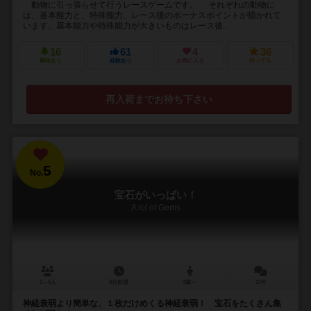
動物に引っ張らせて行うレースゲームです。 それぞれの動物に
は、基本能力と、特殊能力、レース後のボーナスポイントが描かれて
います。基本能力や特殊能力が大きいものはレース後...
16
61
4
36
興味あり
経験あり
お気に入り
持ってる
再入荷までお待ち下さい
5
No.
宝石がいっぱい！
A lot of Gems
2～6人
5分前後
4歳～
27件
神経衰弱より簡単な、１枚だけめくる神経衰弱！ 宝石をたくさん集