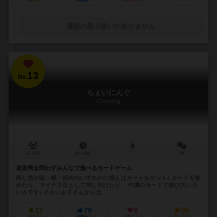
通販の取り扱いがありません
13
No.
ちぇいにんぐ
Chaining
2～10人
10～15分
4件
老若男女問わずみんなで遊べるカードゲーム
同じ色が縦・横・斜めのいずれかに揃えばカードをゲット♪ カードを集
めたり、マイナス点として押し付けたり… 付属のカードで遊び方いろ
いろです♪ 小さいお子さんから大...
17
79
8
98
興味あり
経験あり
お気に入り
持ってる