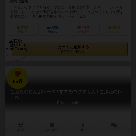
めれば勝ち！
宝石がザクザクとれる、夢のような鉱山を発見したぞ！ ライバル
と競って、いちばん宝石を集めるのは誰だ？ １枚めくるだけで戻す
必要のない、画期的な神経衰弱カードゲームで...
232
806
153
806
興味あり
経験あり
お気に入り
持ってる
カートに追加する
2,200円（税込）
6
No.
こぶたのおんぶレース / すすめコブタくん / こぶたのレ
ース
Rüsselbande
2～7人
15～25分
4歳～
7件