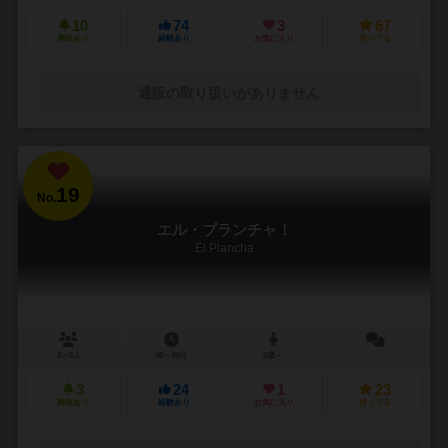
10
74
3
67
興味あり
経験あり
お気に入り
持ってる
通販の取り扱いがありません
19
No.
エル・プランチャ！
El Plancha
3～5人
30～45分
8歳～
－
3
24
1
23
興味あり
経験あり
お気に入り
持ってる