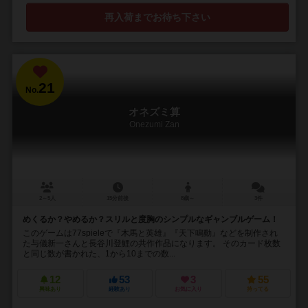
再入荷までお待ち下さい
21
No.
オネズミ算
Onezumi Zan
2～5人
15分前後
8歳～
3件
めくるか？やめるか？スリルと度胸のシンプルなギャンブルゲーム！
このゲームは77spieleで『木馬と英雄』『天下鳴動』などを制作され
た与儀新一さんと長谷川登鯉の共作作品になります。 そのカード枚数
と同じ数が書かれた、1から10までの数...
12
53
3
55
興味あり
経験あり
お気に入り
持ってる