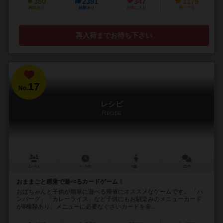
350
2391
347
1175
興味あり
経験あり
お気に入り
持ってる
再入荷までお待ち下さい
17
No.
レシピ
Recipe
2～4人
4～5分
4歳～
25件
おままごと感覚で遊べるカードゲーム！
おばちゃんと子供が簡単に遊べる帰省にオススメなゲームです。 「ハ
ンバーグ」「カレーライス」など子供にもお馴染みのメニューカード
が8種類あり、メニューに必要なぐざいカードを全...