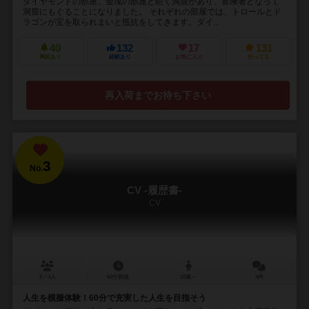
ダイヤモンドの部屋、金塊の部屋と続く洞窟があり、冒険者となって
洞窟にもぐることになりました。 それぞれの部屋では、トロールとド
ラゴンが宝を取られまいと抵抗をしてきます。ダイ...
40
132
17
131
興味あり
経験あり
お気に入り
持ってる
再入荷までお待ち下さい
3
No.
CV -履歴書-
CV
2～4人
60分前後
10歳～
4件
人生を模擬体験！60分で充実した人生を目指そう