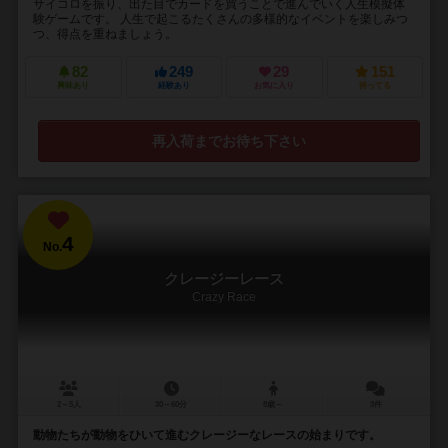
サイコロを振り、出た目でカードを買うことで進んでいく人生模擬体
験ゲームです。 人生で起こるたくさんの多様的なイベントを楽しみつ
つ、得点を重ねましょう。
82
249
29
151
興味あり
経験あり
お気に入り
持ってる
再入荷までお待ち下さい
4
No.
クレージーレース
Crazy Race
2～5人
30～60分
8歳～
3件
動物たちが動物をひいて進むクレージーなレースの始まりです。