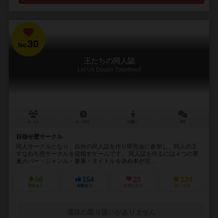
30
No.
王たちの同人誌
Let Us Doujin Together!!
3～5人
5～15分
13歳～
5件
目指せ壁サークル
同人サークルとなり、自分の同人誌を作り即売会に参加し、同人の王
すなわち壁サークルを目指すゲームです。 同人誌を作るには４つの要
素カバー・ジャンル・要素・タイトルを決め本が完...
50
154
23
124
興味あり
経験あり
お気に入り
持ってる
通販の取り扱いがありません