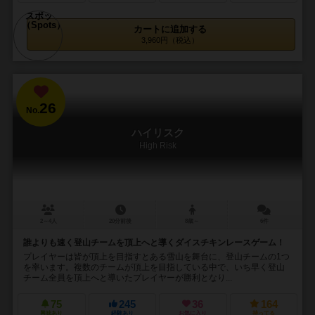
カートに追加する
3,960円（税込）
26
No.
ハイリスク
High Risk
2～4人
20分前後
8歳～
6件
誰よりも速く登山チームを頂上へと導くダイスチキンレースゲーム！
プレイヤーは皆が頂上を目指すとある雪山を舞台に、登山チームの1つ
を率います。複数のチームが頂上を目指している中で、いち早く登山
チーム全員を頂上へと導いたプレイヤーが勝利となり...
75
245
36
164
興味あり
経験あり
お気に入り
持ってる