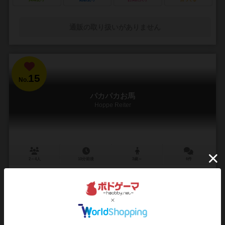
通販の取り扱いがありません
15
No.
パカパカお馬
Hoppe Reiter
2～4人
10分前後
3歳～
6件
子どもと一緒に遊べるすごろくタイプのボードゲーム
７つの道具を集めていち早く馬小屋に帰ることを目指すボードゲー
ム。いずれか１人が道具を７つ集め自分のボードを埋めた状態でゴー
ルである馬小屋に到達したら、ゲーム終了です。そして、...
46
171
26
141