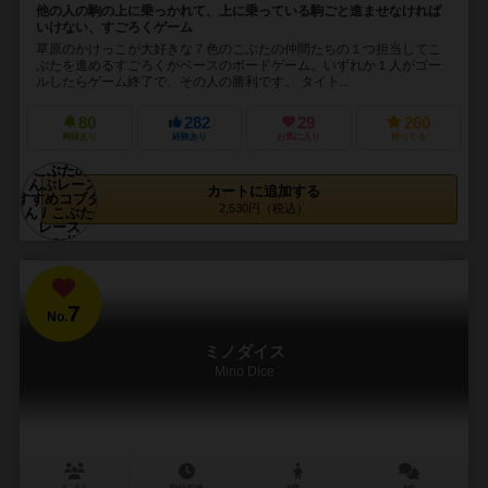
他の人の駒の上に乗っかれて、上に乗っている駒ごと進ませなければ
いけない、すごろくゲーム
草原のかけっこが大好きな７色のこぶたの仲間たちの１つ担当してこ
ぶたを進めるすごろくがベースのボードゲーム。いずれか１人がゴー
ルしたらゲーム終了で、その人の勝利です。 タイト...
80
282
29
260
興味あり
経験あり
お気に入り
持ってる
カートに追加する
2,530円（税込）
7
No.
ミノダイス
Mino Dice