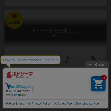
31
No.
ヒューゴ オバケと鬼ごっこ
Hugo
2～8人
30分前後
8歳～
17件
捕まっちゃう前に早く逃げろ！お化けと鬼ごっこをする新感覚すごろ
く
舞台はお城の舞踏会、地下牢から出てきたお化け「ヒューゴ」・・・
このこわかわいい（？）お化けから回廊の中を逃げ回るのが、「ヒュ
ーゴ」というボードゲームです。ミッドナイトパーティ...
183
1276
158
624
興味あり
経験あり
お気に入り
持ってる
カートに追加する