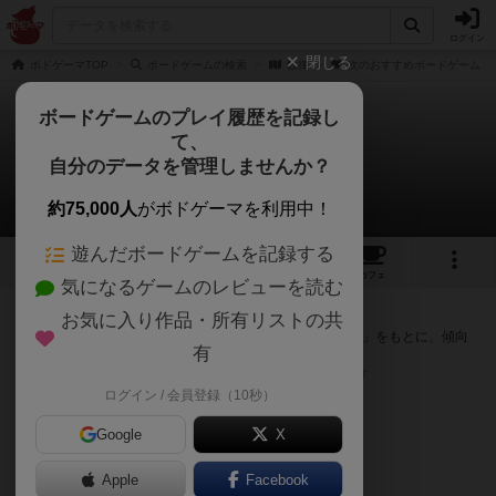
ログイン
閉じる
ボドゲーマTOP
ボードゲームの検索
数律
次のおすすめボードゲーム
ボードゲームのプレイ履歴を記録し
て、
数律
自分のデータを管理しませんか？
次のおすすめボードゲーム
約75,000人
がボドゲーマを利用中！
遊んだボードゲームを記録する
1
4
3
トップ
画像
動画
レビュー
カフェ
気になるゲームのレビューを読む
『数律』が好きな方へのおすすめ
お気に入り作品・所有リストの共
このゲームのトップページで投票された「プレイ感の評価」をもとに、傾向
有
が近いボードゲームをランキング形式で紹介します。
※リストには一定の投票数がある作品のみを表示しています
ログイン / 会員登録（10秒）
Google
X
Apple
Facebook