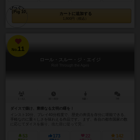
カートに追加する
1,800円（税込）
11
No.
ロール・スルー・ジ・エイジ
Roll Through the Ages
1～4人
30～45分
8歳～
7件
ダイスで築け、豊穣なる文明の曙を！
インスト10分、プレイ40分程度で、歴史の奔流を存分に堪能できる、
手軽なのに重々しさを味わえる作品です。 まず、各自の都市国家の数
に応じてダイスを振り、出た目に従って労...
53
173
22
142
興味あり
経験あり
お気に入り
持ってる