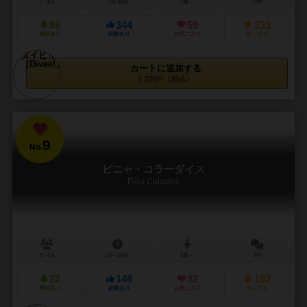
1～6人
15分前後
6歳～
14件
89
344
59
333
興味あり
経験あり
お気に入り
持ってる
カートに追加する
2,200円（税込）
9
No.
ピニャ・コラーダイス
Piña Coladice
2～4人
10～20分
8歳～
3件
22
148
32
102
興味あり
経験あり
お気に入り
持ってる