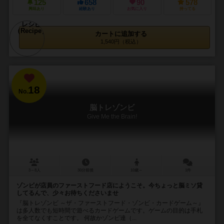
125
658
90
578
興味あり
経験あり
お気に入り
持ってる
カートに追加する
1,540円（税込）
18
No.
脳トレゾンビ
Give Me the Brain!
3～8人
30分前後
10歳～
1件
ゾンビが店員のファーストフード店にようこそ。今ちょっと脳ミソ貸
してるんで、少々お待ちくださいませ
『脳トレゾンビ ～ザ・ファーストフード・ゾンビ・カードゲーム～』
は多人数でも短時間で遊べるカードゲームです。ゲームの目的は手札
を全てなくすことです。 何故かゾンビ達（...