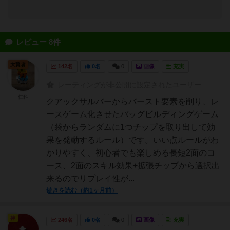
レビュー 8件
大賢者
142名
0名
0
画像
充実
レーティングが非公開に設定されたユーザー
仁科
クアックサルバーからバースト要素を削り、レ
ースゲーム化させたバッグビルディングゲーム
（袋からランダムに1つチップを取り出して効
果を発動するルール）です。いい点ルールがわ
かりやすく、初心者でも楽しめる長短2面のコ
ース、2面のスキル効果+拡張チップから選択出
来るのでリプレイ性が...
続きを読む（約1ヶ月前）
神
246名
0名
0
画像
充実