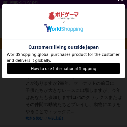
戦略やコツ 0件
投稿を募集しています
ルール/インスト 1件
神
219名
5名
0
充実
ハルツ北部のクヴェドリンブルクの街と、毎年
jurong
そこで開催される有名な市場について聞いたこ
とがありますか?毎年、マーケットの前日に、
子供たちが大きなレースに出場しますが、今年
はあなたも参加します!ロバのクワックスまたは
その仲間の動物たちとプレイし、動物にエサを
やることでトラックに...
続きを読む（1年以上前）