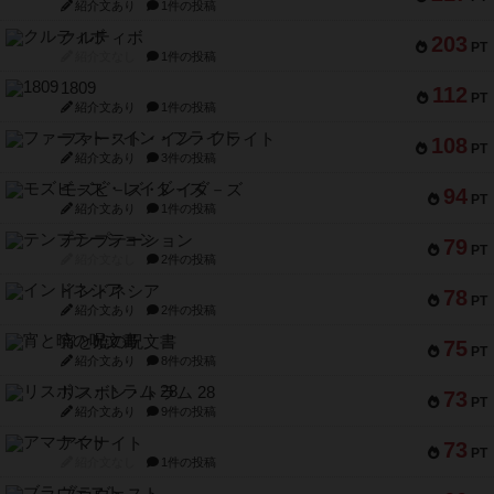
紹介文あり
1件の投稿
クルティボ
203
PT
紹介文なし
1件の投稿
1809
112
PT
紹介文あり
1件の投稿
ファースト・イン・フライト
108
PT
紹介文あり
3件の投稿
モズビ－ズ・レイダ－ズ
94
PT
紹介文あり
1件の投稿
テンプテーション
79
PT
紹介文なし
2件の投稿
インドネシア
78
PT
紹介文あり
2件の投稿
宵と暁の呪文書
75
PT
紹介文あり
8件の投稿
リスボン・トラム 28
73
PT
紹介文あり
9件の投稿
アマナイト
73
PT
紹介文なし
1件の投稿