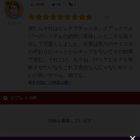
仙人
386名
3名
0
おつくり
寝たらそれはピンチでチャンス。クアックサル
バーのシステムの絶対に美味しいところを取り
出して可愛くしました。出番は双六のサイコロ
の代わりにバックからチップを引いてその効果
で進む。それだけ。もうね、バックビルドを体
験させたいならこれで充分なんじゃないかくら
いの良いゲーム。箱でも...
続きを読む（3年以上前）
リプレイ 0件
投稿を募集しています