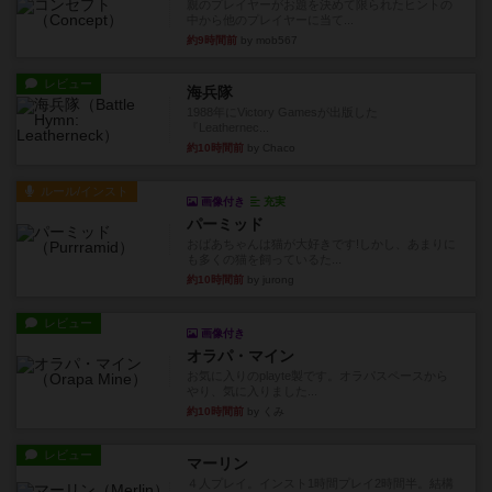
親のプレイヤーがお題を決めて限られたヒントの
中から他のプレイヤーに当て...
約9時間前
by mob567
レビュー
海兵隊
1988年にVictory Gamesが出版した
『Leathernec...
約10時間前
by Chaco
ルール/インスト
画像付き
充実
パーミッド
おばあちゃんは猫が大好きです!しかし、あまりに
も多くの猫を飼っているた...
約10時間前
by jurong
レビュー
画像付き
オラパ・マイン
お気に入りのplayte製です。オラパスペースから
やり、気に入りました...
約10時間前
by くみ
レビュー
マーリン
４人プレイ。インスト1時間プレイ2時間半。結構