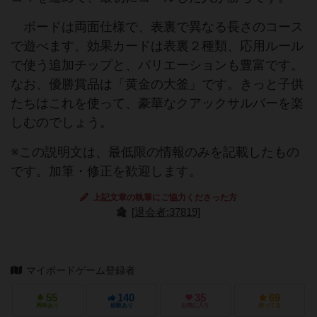
ボードは両面仕様で、表裏で異なる長さのコース
で遊べます。効果カードは表裏２種類、応用ルール
で使う追加チップと、バリエーションも豊富です。
なお、優勝賞品は「黄金の大釜」です。きっと子供
たちはこれを使って、豪華なクアックサルバーを楽
しむのでしょう。
※この説明文は、最低限の情報のみを記載したもの
です。加筆・修正を歓迎します。
上記文章の執筆にご協力くださった方
[退会者:37819]
マイボードゲーム登録者
55
140
35
69
興味あり
経験あり
お気に入り
持ってる