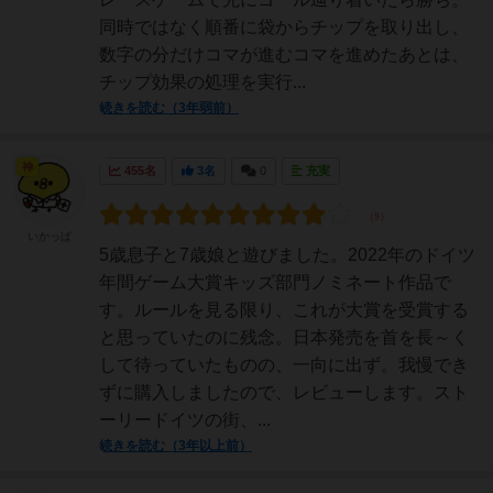
同時ではなく順番に袋からチップを取り出し、
数字の分だけコマが進むコマを進めたあとは、
チップ効果の処理を実行...
続きを読む（3年弱前）
神
455名
3名
0
充実
いかっぱ
5歳息子と7歳娘と遊びました。2022年のドイツ
年間ゲーム大賞キッズ部門ノミネート作品で
す。ルールを見る限り、これが大賞を受賞する
と思っていたのに残念。日本発売を首を長～く
して待っていたものの、一向に出ず。我慢でき
ずに購入しましたので、レビューします。スト
ーリードイツの街、...
続きを読む（3年以上前）