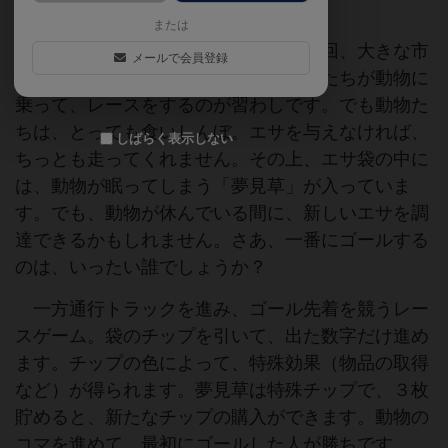
または
クェドリンブルクの町では、年に１回、大きな市
メールで会員登録
が開かれます。この市の前には、子供たちが動物に
乗って、レースをするのが習わしです。でも動物た
ちは、とっても食いしんぼ。エサを与えなければ、
しばらく表示しない
ちっとも走ってくれません。その上、エサ袋の中に
は、動物が眠ってしまう「夢見草」が入っていま
す。でも、動物が休んでいる間に、新しいエサを調
達できるかもしれません。さあ、一番にゴールする
のは、いったい誰でしょうか？
一方通行トラックを進み、ゴール先着を競うレー
スゲーム。袋のチップを引いて、出た数字だけ進め
ます。チップの色によって、特殊効果（物品の取得
など）が得られます。夢見草は特殊チップで、３枚
貯めると、新たなチップの購入ができます。動物の
コマを進めて、最初にゴールした人が勝ちです。