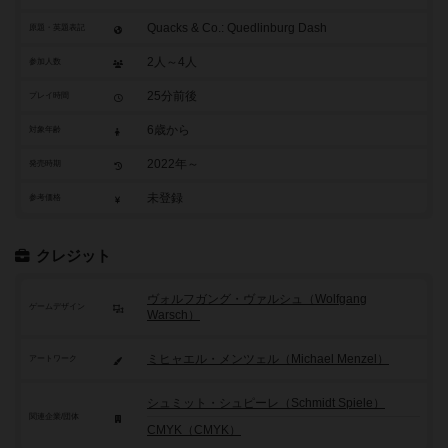
Quacks & Co.: Quedlinburg Dash
原題・英題表記
2人～4人
参加人数
25分前後
プレイ時間
6歳から
対象年齢
2022年～
発売時期
未登録
参考価格
クレジット
ヴォルフガング・ヴァルシュ（Wolfgang
ゲームデザイン
Warsch）
ミヒャエル・メンツェル（Michael Menzel）
アートワーク
シュミット・シュピーレ（Schmidt Spiele）
関連企業/団体
CMYK（CMYK）