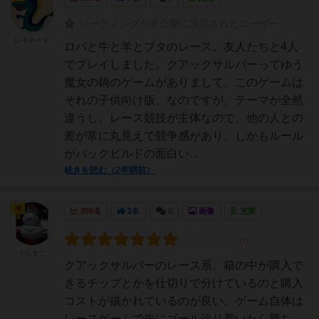
レーティングが非公開に設定されたユーザー
レモネード
ロバと牛と羊とブタのレース。友人たちと4人
でプレイしました。クアックサルバーってゆう
魔女の鍋のゲームがありまして、このゲームは
それの子供向け版。なのですが、テーマが全然
違うし、レース競技が主体なので、他の人との
差が常に丸見えで競争感があり、しかもルール
がバックビルドの面白い...
続きを読む（2年弱前）
神
359名
2名
0
画像
充実
うらまこ
クアックサルバーのレース系。箱の中が購入で
きるチップとかを仕切りで分けているのと購入
コストが描かれているのが良い。ゲーム自体は
レースゲームで先にゴール辿り着いたら勝ち。