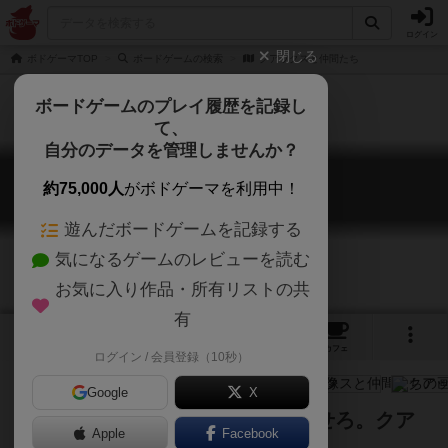
ログイン
閉じる
ボドゲーマTOP
ボードゲームの検索
クアックスと仲間たち
ボードゲームのプレイ履歴を記録し
て、
自分のデータを管理しませんか？
クアックスと仲間たち
約75,000人
がボドゲーマを利用中！
Quacks & Co.: Quedlinburg Dash
遊んだボードゲームを記録する
気になるゲームのレビューを読む
お気に入り作品・所有リストの共
有
4
8
11
トップ
画像
動画
レビュー
カフェ
ログイン / 会員登録（10秒）
Google
X
袋からエサを引いて、動物を走らせろ。クア
Apple
Facebook
ックサルバーなレースゲーム。