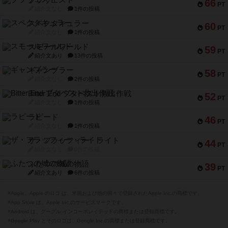
ブラヴェスト
66
PT
紹介文なし
1件の投稿
スペクタキュラー
60
PT
紹介文なし
1件の投稿
スモールワールド
59
PT
紹介文あり
13件の投稿
ギャンブラー
58
PT
紹介文なし
2件の投稿
Bitter End ブタペスト救出作戦
52
PT
紹介文なし
1件の投稿
ラピード
46
PT
紹介文なし
1件の投稿
ザ・フラッフィー・ライト
44
PT
紹介文なし
0件の投稿
ふたつの城の物語
39
PT
紹介文あり
6件の投稿
※Apple、Apple のロゴ は、米国および他の国々で登録されたApple Inc.の商標です。
※App Store は、Apple Inc.のサービスマークです。
※Android は、グーグル インコーポレイテッドの商標または登録商標です。
※Google Play とそのロゴは、Google Inc.の商標または登録商標です。