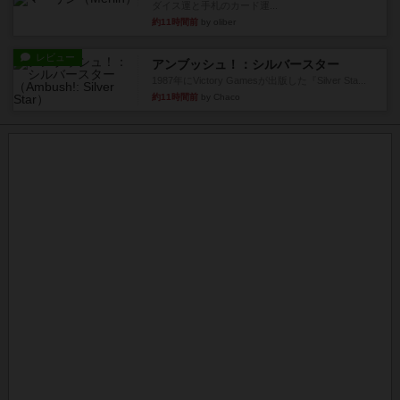
ダイス運と手札のカード運...
約11時間前
by oliber
レビュー
アンブッシュ！：シルバースター
1987年にVictory Gamesが出版した『Silver Sta...
約11時間前
by Chaco