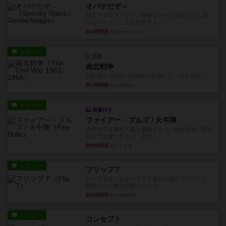
オバケだぞ～
対人アナログプレイ。簡単なルールで誰とでも遊
べるゲーム。こんなの子ども...
約3時間前
by おーちゃん
レビュー
充実
南北戦争
1983年にVictory Gamesが出版した『The Civil ...
約7時間前
by Chaco
レビュー
画像付き
ファイアー・ブルズ / 火牛陣
火牛を引き連れて敵を殲滅させる。縦か斜めで前2
列まで攻撃できるが、自分...
約9時間前
by うらまこ
レビュー
フリップ７
カードをめくるかパスをするかを決めてパスした
時のカード数字が得点になる...
約9時間前
by mob567
レビュー
コンセプト