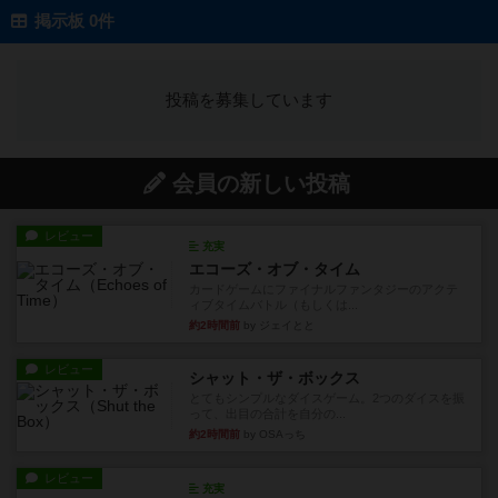
掲示板 0件
投稿を募集しています
会員の新しい投稿
レビュー
充実
エコーズ・オブ・タイム
カードゲームにファイナルファンタジーのアクテ
ィブタイムバトル（もしくは...
約2時間前
by ジェイとと
レビュー
シャット・ザ・ボックス
とてもシンプルなダイスゲーム。2つのダイスを振
って、出目の合計を自分の...
約2時間前
by OSAっち
レビュー
充実