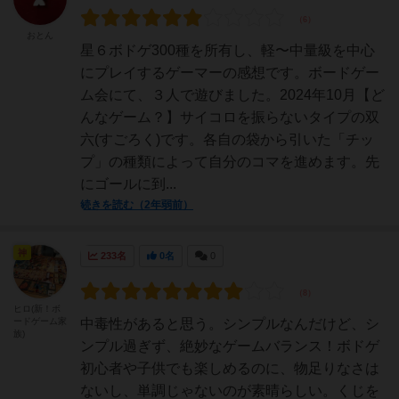
おとん
星６ボドゲ300種を所有し、軽〜中量級を中心
にプレイするゲーマーの感想です。ボードゲー
ム会にて、３人で遊びました。2024年10月【ど
んなゲーム？】サイコロを振らないタイプの双
六(すごろく)です。各自の袋から引いた「チッ
プ」の種類によって自分のコマを進めます。先
にゴールに到...
続きを読む（2年弱前）
神
233名
0名
0
ヒロ(新！ボ
ードゲーム家
中毒性があると思う。シンプルなんだけど、シ
族)
ンプル過ぎず、絶妙なゲームバランス！ボドゲ
初心者や子供でも楽しめるのに、物足りなさは
ないし、単調じゃないのが素晴らしい。くじを