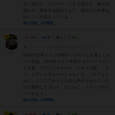
引く面白さ、パワーアップする面白さ、集める
面白さ、競争する面白さなど、面白さの大事な
ポイントが詰まっている...
続きを読む（2年弱前）
神
378名
2名
0
充実
レーティングが非公開に設定されたユーザー
白州
6/102022年ドイツ年間キッズゲーム大賞ノミネ
ート作品。2018年ドイツ年間エキスパートゲー
ム大賞「クアックサルバー」のキッズ版。「も
う、クアックサルバーじゃなくて、これでよく
ね？」とマニアからちらほら声が上がっていた
ので期待してプレイ。たしかに、クアックサル
バーのよう...
続きを読む（2年弱前）
神
903名
7名
0
充実