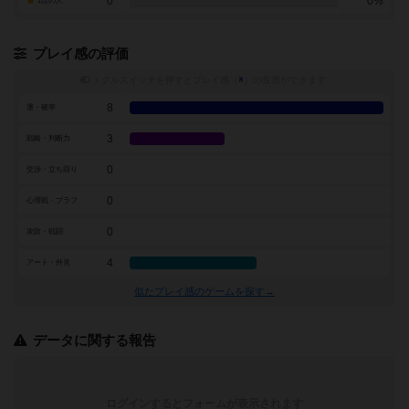
0
0%
1点の人
プレイ感の評価
トグルスイッチを押すとプレイ感（
※
）の投票ができます
8
運・確率
3
戦略・判断力
0
交渉・立ち回り
0
心理戦・ブラフ
0
攻防・戦闘
4
アート・外見
似たプレイ感のゲームを探す→
データに関する報告
ログインするとフォームが表示されます