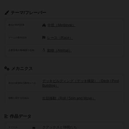
テーマ/フレーバー
中世（Medieval）
舞台の時代背景
レース（Race）
ゲームの基本目的
動物（Animal）
主要登場人物/職業や生物
メカニクス
デッキビルディング（デッキ構築）（Deck / Pool
得点や資源等の獲得ルール
Building）
出目移動（Roll / Spin and Move）
移動に関する仕組み
作品データ
クアックスと仲間たち
タイトル