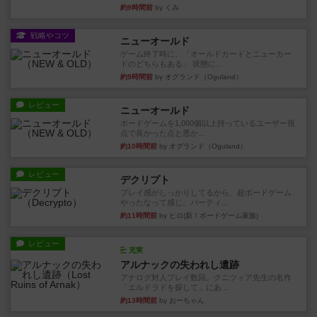
約9時間前
by くみ
戦略やコツ
ニューオールド
ゲーム終了時に、「オールドカードとニューカー
ドのどちらもある」 状態に...
約9時間前
by オグランド（Oguland）
レビュー
ニューオールド
ボードゲームを1,000個以上持っているユーザー視
点で良かった点と悪か...
約10時間前
by オグランド（Oguland）
レビュー
デクリプト
プレイ感がしっかりしてるから、超ボードゲーム
やったなって感じ。パーティ...
約11時間前
by ヒロ(新！ボードゲーム家族)
レビュー
充実
アルナックの失われし遺跡
アナログ対人プレイ数回。クニツィア先生の名作
「エルドラドを探して」にあ...
約13時間前
by おーちゃん