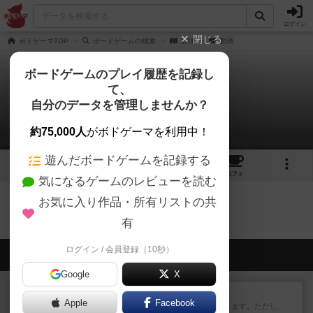
ログイン
閉じる
ボドゲーマTOP
ボードゲームの検索
数律
動画
ボードゲームのプレイ履歴を記録し
て、
数律
自分のデータを管理しませんか？
0件の動画
約75,000人
がボドゲーマを利用中！
遊んだボードゲームを記録する
1
4
3
トップ
画像
動画
レビュー
カフェ
気になるゲームのレビューを読む
お気に入り作品・所有リストの共
数律のトップに戻る
有
ログイン / 会員登録（10秒）
会員の新しい投稿
Google
X
レビュー
ふたつの街の物語
Apple
Facebook
タイルを4×4で並べて街づくりします。ただし、