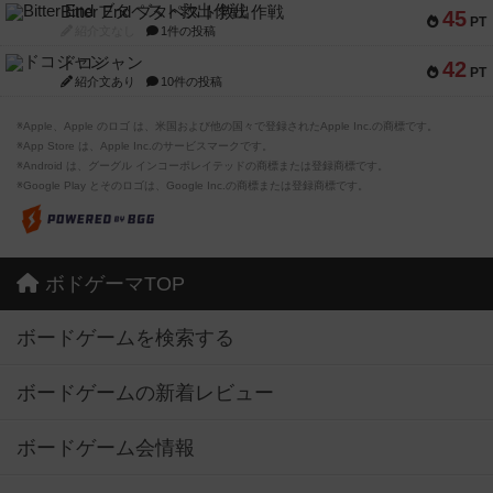
Bitter End ブタペスト救出作戦
45
PT
紹介文なし
1件の投稿
ドコジャン
42
PT
紹介文あり
10件の投稿
※Apple、Apple のロゴ は、米国および他の国々で登録されたApple Inc.の商標です。
※App Store は、Apple Inc.のサービスマークです。
※Android は、グーグル インコーポレイテッドの商標または登録商標です。
※Google Play とそのロゴは、Google Inc.の商標または登録商標です。
ボドゲーマTOP
ボードゲームを検索する
ボードゲームの新着レビュー
ボードゲーム会情報