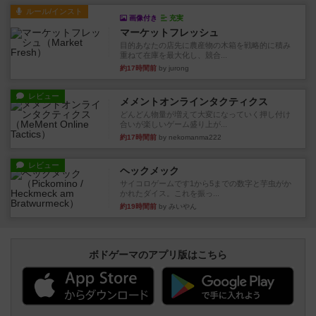
ルール/インスト
画像付き
充実
マーケットフレッシュ
目的あなたの店先に農産物の木箱を戦略的に積み
重ねて在庫を最大化し、競合...
約17時間前
by jurong
レビュー
メメントオンラインタクティクス
どんどん物量が増えて大変になっていく押し付け
合いが楽しいゲーム盛り上が...
約17時間前
by nekomanma222
レビュー
ヘックメック
サイコロゲームです1から5までの数字と芋虫がか
かれたダイス。これを振っ...
約19時間前
by みいやん
ボドゲーマのアプリ版はこちら