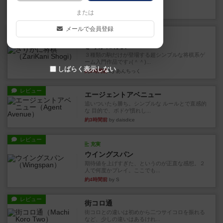
街は各プレイヤーの間にあ...
約2時間前
by ジェイとと
または
メールで会員登録
ルール/インスト
画像付き
ざりかに将棋
３種類の駒だけが登場する超シンプルな将棋系ゲ
ーム入門作品です♪(＾＾)...
しばらく表示しない
約3時間前
by あんちっく
レビュー
エージェントアベニュー
追いついたら勝ち。シンプルな ルールとで直感的
な 目的で、ボドゲ慣れし...
約3時間前
by daisdice
レビュー
充実
ウイングスパン
期待値を上げすぎた、というのが正直な感想。２
人で何度かプレイ。ここでも...
約4時間前
by S
レビュー
街コロ通
街コロとの違いは初めから二つサイコロを振れる
など、少しの違いはあるけれ...