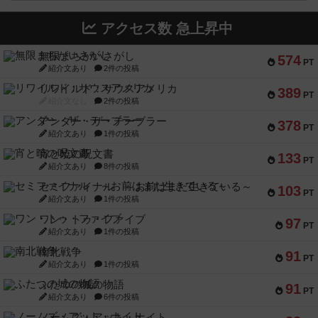
アクセス数 急上昇中
無限まちがいさがし
574
PT
紹介文あり
2件の投稿
リワイルド：サウスアメリカ
389
PT
紹介文なし
2件の投稿
アンダー・ザ・テーブラー
378
PT
紹介文あり
1件の投稿
宵と暁の呪文書
133
PT
紹介文あり
8件の投稿
セミファイナル ～お前はまだ生きている～
103
PT
紹介文あり
1件の投稿
ワン・トゥ・ファイブ
97
PT
紹介文あり
1件の投稿
南北戦争
91
PT
紹介文あり
1件の投稿
ふたつの城の物語
91
PT
紹介文あり
6件の投稿
ノームズ・アット・ナイト