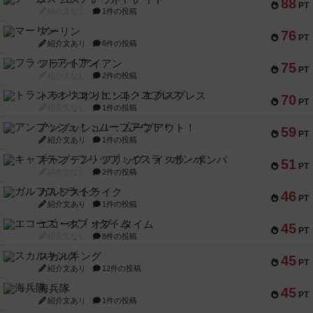
88
PT
紹介文なし
1件の投稿
マーリン
76
PT
紹介文あり
6件の投稿
フラットアイアン
75
PT
紹介文なし
2件の投稿
トランスオリエント・エクスプレス
70
PT
紹介文なし
1件の投稿
アンブッシュ！：ムーブアウト！
59
PT
紹介文あり
1件の投稿
キャプテン・フリップ：イスラ・ボンバ
51
PT
紹介文なし
2件の投稿
ガルフストライク
46
PT
紹介文あり
1件の投稿
エコーズ・オブ・タイム
45
PT
紹介文なし
8件の投稿
スカルキング
45
PT
紹介文あり
12件の投稿
海兵隊
45
PT
紹介文あり
1件の投稿