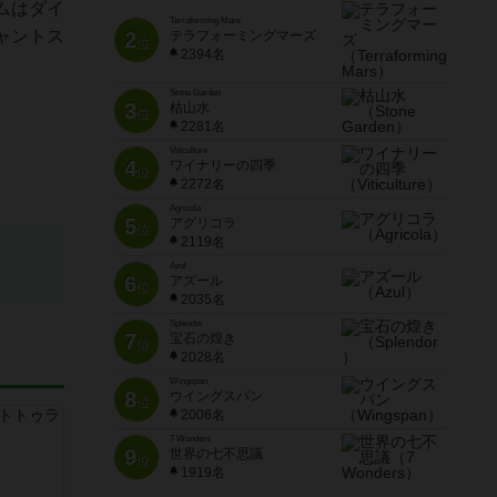
ムはダイ
Terraforming Mars
ャントス
2
テラフォーミングマーズ
位
2394名
Stone Garden
3
枯山水
位
2281名
Viticulture
4
ワイナリーの四季
位
2272名
Agricola
5
アグリコラ
位
2119名
Azul
6
アズール
位
2035名
Splendor
7
宝石の煌き
位
2028名
Wingspan
8
ウイングスパン
位
2006名
7 Wonders
9
世界の七不思議
位
1919名