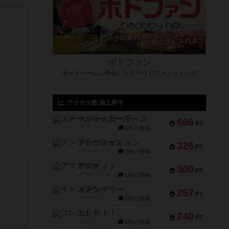
ボドファン
ボードゲームに特化したクラウドファンディング
アクセス数 急上昇中
スチームローラーズ
686
PT
紹介文なし
2件の投稿
テンプテーション
326
PT
紹介文なし
2件の投稿
アマナイト
300
PT
紹介文なし
1件の投稿
ギャンブラー
257
PT
紹介文なし
2件の投稿
コレクト！
240
PT
紹介文なし
1件の投稿