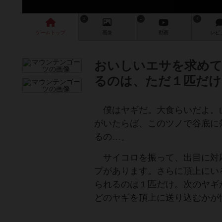
2
1
4
ゲーム
トップ
画像
動画
レビ
おいしいエサを求めて
るのは、ただ１匹だけ
僕はヤギだ。大食らいだよ。
がいたらば、このツノで谷底に
るの…。
サイコロを振って、出目に対
プがあります。さらに頂上にい
られるのは１匹だけ。次のヤギ
どのヤギを頂上に送り込むかが