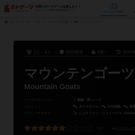
世界のボードゲームを楽しもう！
ボードゲーム専門の総合情報サイト
データベース
検
ボドゲーマTOP
ボードゲームの検索
マウンテンゴーツ
2人～4人
10分前後
6歳～
2020
マウンテンゴーツ
Mountain Goats
テーマ/フレーバー
：
動物
レース
メカニクス
：
ダイスロール
出目移動
直
ゲームデザイナー
：
シュテファン・リストハウス（Stefan R
レーティング