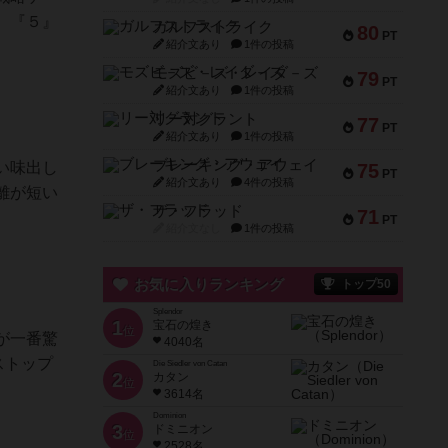
、『５』
ガルフストライク
80
PT
紹介文あり
1件の投稿
モズビ－ズ・レイダ－ズ
79
PT
紹介文あり
1件の投稿
リー対グラント
77
PT
紹介文あり
1件の投稿
ブレーキング・アウェイ
い味出し
75
PT
紹介文あり
4件の投稿
離が短い
ザ・フラッド
71
PT
紹介文なし
1件の投稿
お気に入りランキング
トップ50
Splendor
1
宝石の煌き
位
が一番驚
4040名
ストップ
Die Siedler von Catan
2
カタン
位
3614名
Dominion
3
ドミニオン
位
2528名