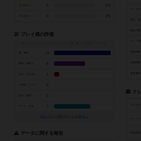
0
0%
2点の人
タイトル
0
0%
1点の人
原題・英
参加人数
プレイ感の評価
プレイ時
トグルスイッチを押すとプレイ感（
※
）の投票ができます
対象年齢
11
運・確率
発売時期
6
戦略・判断力
参考価格
1
交渉・立ち回り
0
心理戦・ブラフ
ク
0
攻防・戦闘
ゲームデ
7
アート・外見
似たプレイ感のゲームを探す→
アートワ
データに関する報告
関連企業