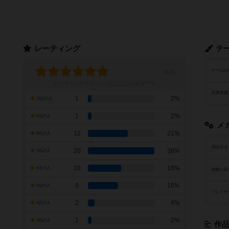
レーティング
テ
ゲームの
レーティングを行うには
ログイン
が必要です
主要登場
1
2%
10点の人
1
2%
9点の人
メ
12
21%
8点の人
頻出する
20
36%
7点の人
10
18%
6点の人
移動に関
9
16%
5点の人
プレイヤ
2
4%
4点の人
1
2%
3点の人
作