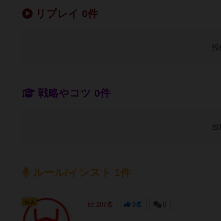
リプレイ 0件
投
戦略やコツ 0件
投
ルール/インスト 1件
仙人
207名
0名
0