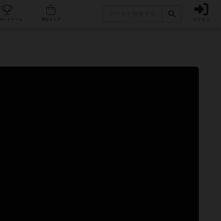
ログイン
カフェ/店舗
人気ボードゲーム
通販ストア