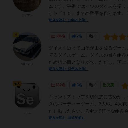
ムです。手番では４つのダイスを振り
から『１０』までの数字を作ります。出
ダイアン
続きを読む（1年以上前）
神
396名
2名
0
ダイスを振って山羊が山を登るゲーム
てるダイスゲーム。ダイスの目を組み
ため狙い目となりがち。ただし、頂上に
MIFFYBX
続きを読む（3年以上前）
仙人
632名
6名
0
充実
キャントストップを現代的に古めかし
きのパーティーゲーム。3人戦、4人
だ）振ったさいころ4つで好きな組み合
sopra
続きを読む（約5年前）