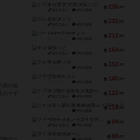
トリオンフ ア マレンゴ
236
PT
紹介文あり
1件の投稿
エレメンツ
232
PT
紹介文あり
4件の投稿
バー！パーティー
212
PT
紹介文なし
1件の投稿
ギョッと
154
PT
紹介文あり
1件の投稿
クルティボ
152
PT
紹介文なし
1件の投稿
ブラヴェスト
140
PT
紹介文なし
1件の投稿
の目の組
ドブル：ポケットモンスター
122
上のヤギ
PT
紹介文あり
4件の投稿
ジャンヌ・ダルク-オルレアン ドロー＆ライト
118
PT
紹介文なし
5件の投稿
ファースト・イン・フライト
94
PT
紹介文あり
3件の投稿
ダイススローン
88
PT
戦略ゲー
紹介文なし
1件の投稿