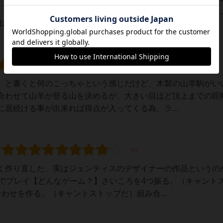
、出た目を組み合わせたり、または単独で使用したりしながら
来上がった数字に応対するマスにある自分のコ...
、と書くと何のこっちゃという感じだけど、木製の山羊駒がい
合わせて山羊が登る山を決めるが、大きい目ほど頂上までの距
居続ける事が出来れば得点が入ってくる為、ラ...
く作り直した、実はジェンティスのデザイナーの作品というの
戦でプレイ【どんなゲーム？】さいころを4つ振る。（キャント
わせを作る。（キャントストップだ）組み合...