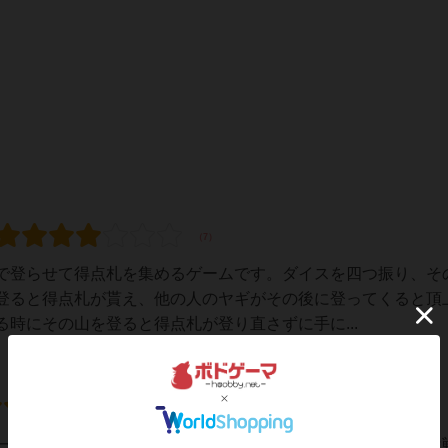
で登らせて得点札を集めるゲームです。ダイスを四つ振り、そ
登ると得点札が貰え、他の人のヤギがその後に登ってくると頂
時にその山を登ると得点札が登り直さずに手に...
一の面白さだと思います！ダイスを振るゲームですが、中身は