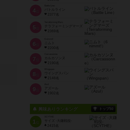
Battle Line
4
バトルライン
位
2377名
Terraforming Mars
5
テラフォーミングマーズ
位
2369名
6 nimmt!
6
ニムト
位
2200名
Carcassonne
7
カルカソンヌ
位
2190名
Wingspan
8
ウイングスパン
位
2148名
Azul
9
アズール
位
1902名
興味ありランキング
トップ50
SCYTHE
1
サイズ -大鎌戦役-
位
2415名