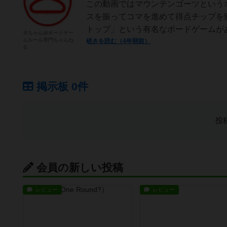
この動画ではマウンテンゴーツという
スを振ってコマを進めて得点チップを
トップ」という有名なボードゲームがあ
大ちゃん@ボードゲー
ムルール専門ちゃんね
続きを読む（4年弱前）
る
掲示板 0件
投
会員の新しい投稿
レビュー
レビュー