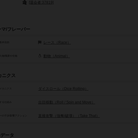
[退会者:37819]
ーマ/フレーバー
レース（Race）
基本目的
動物（Animal）
人物/職業や生物
カニクス
ダイスロール（Dice Rolling）
メカニクス
出目移動（Roll / Spin and Move）
する仕組み
直接攻撃（強奪/破壊）（Take That）
ーの干渉/影響アクション
品データ