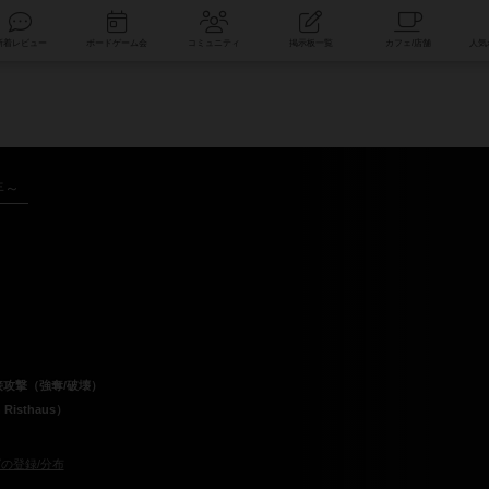
索
新着レビュー
ボードゲーム会
コミュニティ
掲示板一覧
年～
接攻撃（強奪/破壊）
isthaus）
の登録/分布