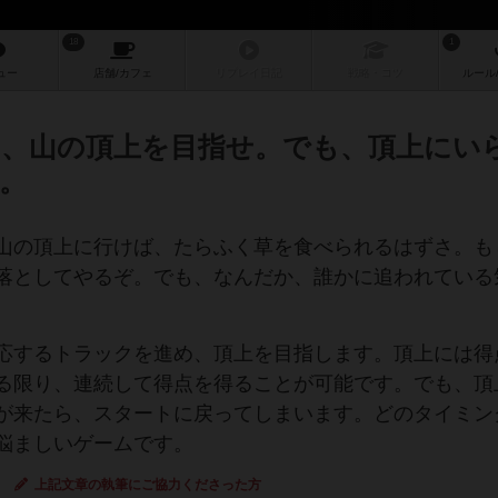
18
1
ュー
店舗/
カフェ
リプレイ
日記
戦略
・コツ
ルール
、山の頂上を目指せ。でも、頂上にい
。
山の頂上に行けば、たらふく草を食べられるはずさ。も
落としてやるぞ。でも、なんだか、誰かに追われている
応するトラックを進め、頂上を目指します。頂上には得
る限り、連続して得点を得ることが可能です。でも、頂
が来たら、スタートに戻ってしまいます。どのタイミン
悩ましいゲームです。
上記文章の執筆にご協力くださった方