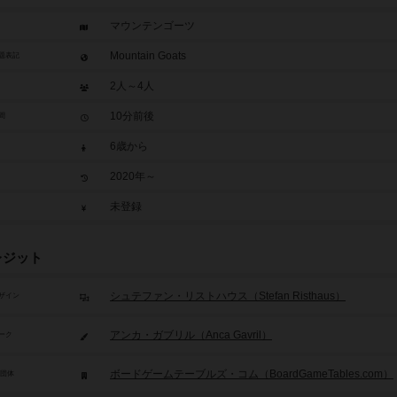
マウンテンゴーツ
Mountain Goats
題表記
2人～4人
10分前後
間
6歳から
2020年～
未登録
レジット
シュテファン・リストハウス（Stefan Risthaus）
ザイン
アンカ・ガブリル（Anca Gavril）
ーク
ボードゲームテーブルズ・コム（BoardGameTables.com）
/団体