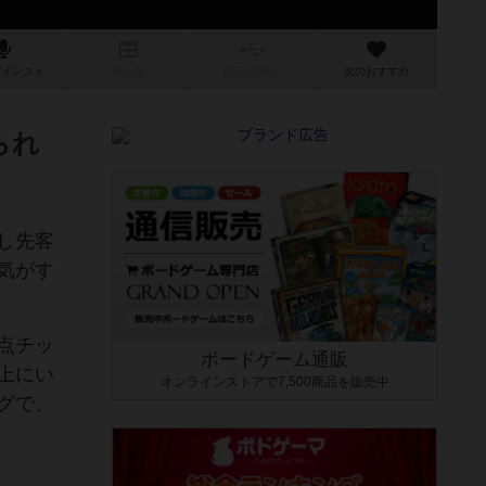
/インスト
掲示板
拡張/関連
作
次のおすすめ
られ
し先客
気がす
点チッ
ボードゲーム通販
上にい
オンラインストアで7,500商品を販売中
グで、