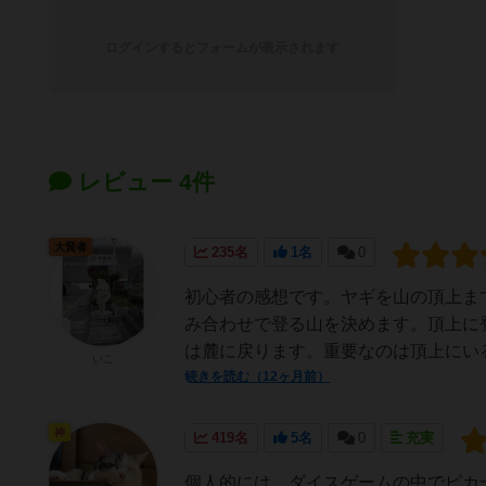
ログインするとフォームが表示されます
レビュー 4件
大賢者
235名
1名
0
初心者の感想です。ヤギを山の頂上ま
み合わせで登る山を決めます。頂上に
は麓に戻ります。重要なのは頂上にいる
いこ
続きを読む（12ヶ月前）
神
419名
5名
0
充実
個人的には、ダイスゲームの中でピカ