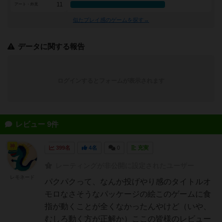
11
アート・外見
似たプレイ感のゲームを探す→
データに関する報告
ログインするとフォームが表示されます
レビュー 9件
神
399名
4名
0
充実
レーティングが非公開に設定されたユーザー
レモネード
パクパクって、なんか投げやり感のタイトルオ
モロなさそうなパッケージの絵このゲームに食
指が動くことが全くなかったんやけど（いや、
むしろ動く方が正解か）ここの皆様のレビュー