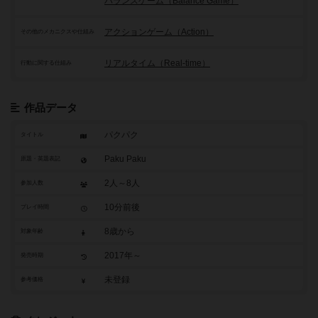
バランスゲーム（Balance Game）
アクションゲーム（Action）
その他のメカニクスや仕組み
リアルタイム（Real-time）
行動に関する仕組み
作品データ
パクパク
タイトル
Paku Paku
原題・英題表記
2人～8人
参加人数
10分前後
プレイ時間
8歳から
対象年齢
2017年～
発売時期
未登録
参考価格