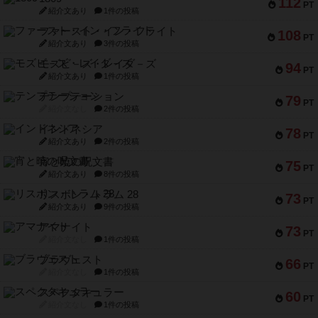
112
PT
紹介文あり
1件の投稿
ファースト・イン・フライト
108
PT
紹介文あり
3件の投稿
モズビ－ズ・レイダ－ズ
94
PT
紹介文あり
1件の投稿
テンプテーション
79
PT
紹介文なし
2件の投稿
インドネシア
78
PT
紹介文あり
2件の投稿
宵と暁の呪文書
75
PT
紹介文あり
8件の投稿
リスボン・トラム 28
73
PT
紹介文あり
9件の投稿
アマナイト
73
PT
紹介文なし
1件の投稿
ブラヴェスト
66
PT
紹介文なし
1件の投稿
スペクタキュラー
60
PT
紹介文なし
1件の投稿