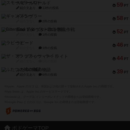
スモールワールド
59
PT
紹介文あり
13件の投稿
ギャンブラー
58
PT
紹介文なし
2件の投稿
Bitter End ブタペスト救出作戦
52
PT
紹介文なし
1件の投稿
ラピード
46
PT
紹介文なし
1件の投稿
ザ・フラッフィー・ライト
44
PT
紹介文なし
0件の投稿
ふたつの城の物語
39
PT
紹介文あり
6件の投稿
※Apple、Apple のロゴ は、米国および他の国々で登録されたApple Inc.の商標です。
※App Store は、Apple Inc.のサービスマークです。
※Android は、グーグル インコーポレイテッドの商標または登録商標です。
※Google Play とそのロゴは、Google Inc.の商標または登録商標です。
ボドゲーマTOP