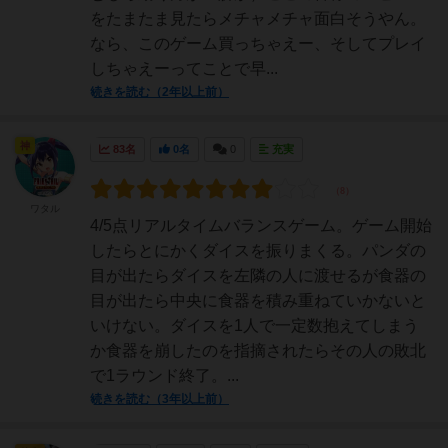
をたまたま見たらメチャメチャ面白そうやん。
なら、このゲーム買っちゃえー、そしてプレイ
しちゃえーってことで早...
続きを読む（2年以上前）
神
83名
0名
0
充実
ワタル
4/5点リアルタイムバランスゲーム。ゲーム開始
したらとにかくダイスを振りまくる。パンダの
目が出たらダイスを左隣の人に渡せるが食器の
目が出たら中央に食器を積み重ねていかないと
いけない。ダイスを1人で一定数抱えてしまう
か食器を崩したのを指摘されたらその人の敗北
で1ラウンド終了。...
続きを読む（3年以上前）