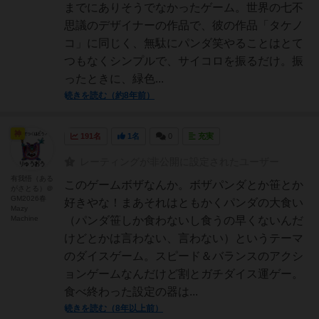
までにありそうでなかったゲーム。世界の七不
思議のデザイナーの作品で、彼の作品「タケノ
コ」に同じく、無駄にパンダ笑やることはとて
つもなくシンプルで、サイコロを振るだけ。振
ったときに、緑色...
続きを読む（約8年前）
神
191名
1名
0
充実
レーティングが非公開に設定されたユーザー
有我悟（ある
このゲームボザなんか。ボザパンダとか笹とか
がさとる）＠
GM2026春
好きやな！まあそれはともかくパンダの大食い
Mazy
Machine
（パンダ笹しか食わないし食うの早くないんだ
けどとかは言わない、言わない）というテーマ
のダイスゲーム。スピード＆バランスのアクシ
ョンゲームなんだけど割とガチダイス運ゲー。
食べ終わった設定の器は...
続きを読む（8年以上前）