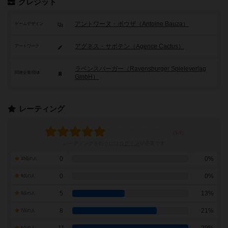
クレジット
アントワーヌ・ボウザ（Antoine Bauza）
ゲームデザイン
アグネス・サボテン（Agence Cactus）
アートワーク
ラベンスバーガー（Ravensburger Spieleverlag
関連企業/団体
GmbH）
レーティング
レーティングを行うには
ログイン
が必要です
0
0%
10点の人
0
0%
9点の人
5
13%
8点の人
8
21%
7点の人
6点の人