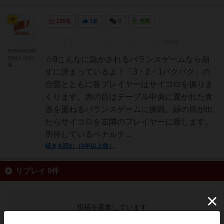
神
230名
1名
0
充実
82BG@19秋
GM(土日)出
☆9こんなに急かされるバランスゲームなら崩
展
すに決まっているよ！「3・2・1パクパク」の
合図とともに各プレイヤーはサイコロを振りま
くります。赤の目はテーブル中央に置かれた食
器を重ねるバランスゲームに挑戦、緑の目が出
たらサイコロを左隣のプレイヤーに渡します。
所持しているペナルテ...
続きを読む（8年以上前）
リプレイ 0件
投稿を募集しています