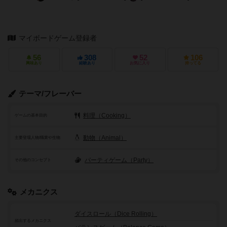
マイボードゲーム登録者
56
308
52
106
興味あり
経験あり
お気に入り
持ってる
テーマ/フレーバー
料理（Cooking）
ゲームの基本目的
動物（Animal）
主要登場人物/職業や生物
パーティゲーム（Party）
その他のコンセプト
メカニクス
ダイスロール（Dice Rolling）
頻出するメカニクス