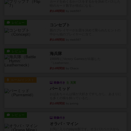
カードをめくるかパスをするかを決めてパスした
時のカード数字が得点になる...
約14時間前
by mob567
レビュー
コンセプト
親のプレイヤーがお題を決めて限られたヒントの
中から他のプレイヤーに当て...
約14時間前
by mob567
レビュー
海兵隊
1988年にVictory Gamesが出版した
『Leathernec...
約14時間前
by Chaco
ルール/インスト
画像付き
充実
パーミッド
おばあちゃんは猫が大好きです!しかし、あまりに
も多くの猫を飼っているた...
約14時間前
by jurong
レビュー
画像付き
オラパ・マイン
お気に入りのplayte製です。オラパスペースから