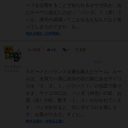
ーフを活用することで知られるボウザ氏が、次
にテーマに据えたのが…「パンダ」！（笑）う
～ん、海外の認識ってこんなもんなんだなと笑
ってしまうのですが、も...
続きを読む（5年弱前）
仙人
225名
2名
0
充実
ボドゲ好きの
てんちゃん
スピードとバランスを兼ね備えたゲーム。ルー
ルは、全員で一斉に自分の目の前にあるサイコ
ロを『３、２、１、パクパク！』の合図で振り
ます。サイコロには、パンダ（緑色）の絵、お
皿（赤）の絵、数字（１、２）がかかれていま
す。パンダが出ると、左にサイコロを渡しま
す。お皿がでると、すぐに...
続きを読む（6年以上前）