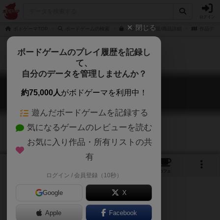
ログイン
閉じる
ボドゲーマTOP
ボードゲームの検索
パクパクの通販/商品詳細
作品デー
ボードゲームのプレイ履歴を記録し
て、
自分のデータを管理しませんか？
パクパク
約75,000人
がボドゲーマを利用中！
Paku Paku
遊んだボードゲームを記録する
気になるゲームのレビューを読む
お気に入り作品・所有リストの共
有
6
9
20
トップ
画像
動画
レビュー
カフェ
ログイン / 会員登録（10秒）
Google
X
Apple
Facebook