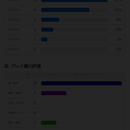
11
29%
8
21%
5点の人
3
8%
4点の人
2
5%
3点の人
1
3%
2点の人
0
0%
1点の人
プレイ感の評価
トグルスイッチを押すとプレイ感（
※
）の投票ができます
16
運・確率
5
戦略・判断力
0
交渉・立ち回り
0
心理戦・ブラフ
3
攻防・戦闘