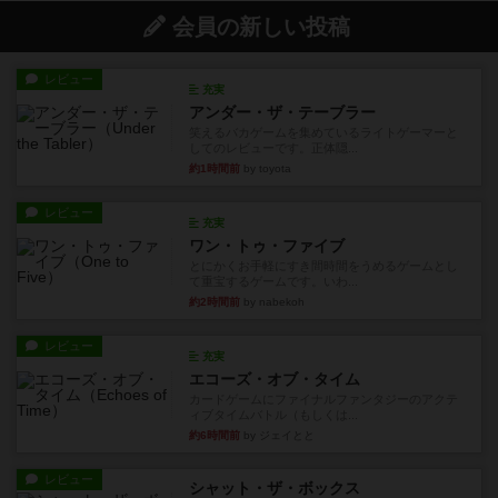
会員の新しい投稿
レビュー
充実
アンダー・ザ・テーブラー
笑えるバカゲームを集めているライトゲーマーと
してのレビューです。正体隠...
約1時間前
by toyota
レビュー
充実
ワン・トゥ・ファイブ
とにかくお手軽にすき間時間をうめるゲームとし
て重宝するゲームです。いわ...
約2時間前
by nabekoh
レビュー
充実
エコーズ・オブ・タイム
カードゲームにファイナルファンタジーのアクテ
ィブタイムバトル（もしくは...
約6時間前
by ジェイとと
レビュー
シャット・ザ・ボックス