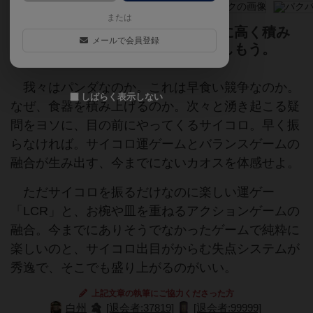
または
次々に手元に来るサイコロ、次第に高く積み
メールで会員登録
重なる食器。パンダなカオスを楽しもう。
我々はパンダなのか。これは早食い競争なのか。
しばらく表示しない
なぜ、食器を積み上げるのか。次々と湧き起こる疑
問をヨソに、目の前にやってくるサイコロ。早く振
らなければ。サイコロ運ゲームとバランスゲームの
融合が生み出す、今までにないカオスを体感せよ。
ただサイコロを振るだけなのに楽しい運ゲー
「LCR」と、お椀や皿を重ねるアクションゲームの
融合。今までにありそうでなかったゲームで純粋に
楽しいのと、サイコロ出目がからむ失点システムが
秀逸で、そこでも盛り上がるのがいい。
上記文章の執筆にご協力くださった方
白州
[退会者:37819]
[退会者:99999]