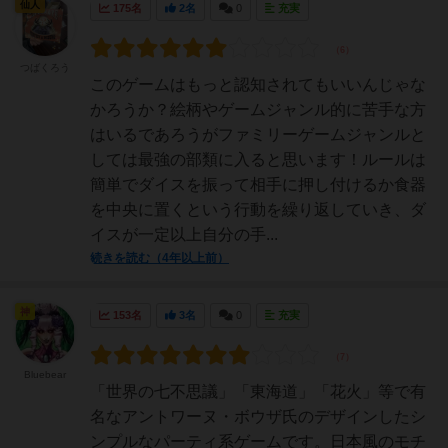
仙人
175名
2名
0
充実
つばくろう
このゲームはもっと認知されてもいいんじゃな
かろうか？絵柄やゲームジャンル的に苦手な方
はいるであろうがファミリーゲームジャンルと
しては最強の部類に入ると思います！ルールは
簡単でダイスを振って相手に押し付けるか食器
を中央に置くという行動を繰り返していき、ダ
イスが一定以上自分の手...
続きを読む（4年以上前）
神
153名
3名
0
充実
Bluebear
「世界の七不思議」「東海道」「花火」等で有
名なアントワーヌ・ボウザ氏のデザインしたシ
ンプルなパーティ系ゲームです。日本風のモチ