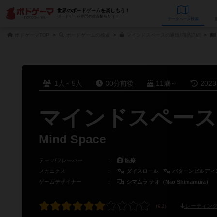
世界のボードゲームを楽しもう！
ボードゲーム専門の総合情報サイト
データベース
検
ボドゲーマTOP
ボードゲームの検索
マインドスペースの通販/商品詳細
1人～5人
30分前後
11歳～
202
マインドスペース
Mind Space
テーマ/フレーバー
：
医療
メカニクス
：
ダイスロール
パターンビルディ
ゲームデザイナー
：
シマムラ ナオ（Nao Shimamura）
レーティング