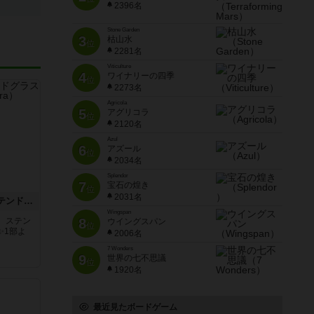
2396名
Stone Garden
3
枯山水
位
2281名
Viticulture
4
ワイナリーの四季
位
2273名
Agricola
5
アグリコラ
位
2120名
Azul
6
アズール
位
2034名
Splendor
7
宝石の煌き
位
2031名
アズール：シントラのステンドグラス
Wingspan
。ステン
8
ウイングスパン
位
✨1部よ
2006名
7 Wonders
9
世界の七不思議
位
1920名
最近見たボードゲーム