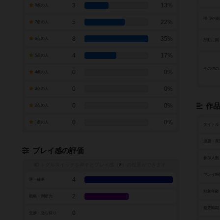
3
13%
8点の人
得点や資
5
22%
7点の人
8
35%
6点の人
行動に関
4
17%
5点の人
その他の
0
0%
4点の人
0
0%
3点の人
0
0%
作
2点の人
0
0%
1点の人
タイトル
原題・英
プレイ感の評価
参加人数
トグルスイッチを押すとプレイ感（
※
）の投票ができます
プレイ時
4
運・確率
対象年齢
2
戦略・判断力
発売時期
0
交渉・立ち回り