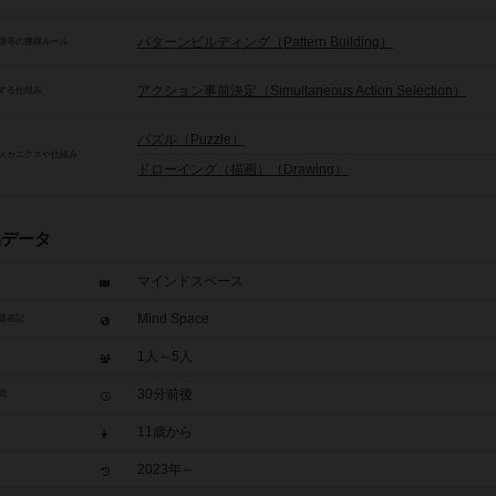
パターンビルディング（Pattern Building）
源等の獲得ルール
アクション事前決定（Simultaneous Action Selection）
する仕組み
パズル（Puzzle）
メカニクスや仕組み
ドローイング（描画）（Drawing）
品データ
マインドスペース
Mind Space
題表記
1人～5人
30分前後
間
11歳から
2023年～