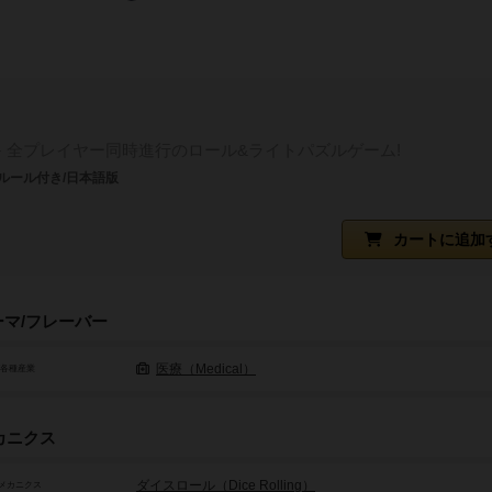
全プレイヤー同時進行のロール&ライトパズルゲーム!
ルール付き/日本語版
カートに追加
ーマ/フレーバー
医療（Medical）
/各種産業
カニクス
ダイスロール（Dice Rolling）
メカニクス