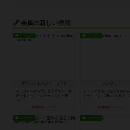
会員の新しい投稿
レビュー
レビュー
ナンジャモンジャ・ミドリ
ジンラミー
私は吃音を持っているのですが、友
トランプで遊べる2人対戦の
達と集まってこのゲームをした際、
ゲームです。10枚の手札で、
3ゲー...
ーツ...
約1時間前
by 155973
約2時間前
by OSAっち
レビュー
レビュー