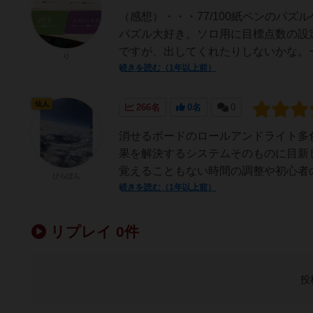
（感想）・・・77/100紙ペンのパ
パズル大好き。ソロ用に目標点数の設
ですが、出してくれたりしないかな。一
り
続きを読む（1年以上前）
仙人
266名
0名
0
消せるボードのロールアンドライト多
果を解決するシステムそのものに目新
覚えることもない時間の調整や初心者の
ひらぽん
続きを読む（1年以上前）
リプレイ 0件
投