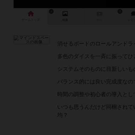
1
2
ゲーム
トップ
画像
動画
レビ
消せるボードのロールアンドラ
多色のダイスを一斉に振ってひ
システムそのものに目新しいも
バランス的には良い完成度なの
時間の調整や初心者の導入とし
いつも思うんだけど同梱されて
均？