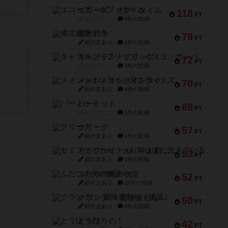
エコーズ・オブ・タイム
118
PT
紹介文なし
8件の投稿
南北戦争
79
PT
紹介文あり
1件の投稿
キャプテン・フリップ：イスラ・ボンバ
72
PT
紹介文なし
2件の投稿
メメントオンラインタクティクス
70
PT
紹介文あり
4件の投稿
パーミッド
68
PT
紹介文なし
1件の投稿
クリーグ
57
PT
紹介文あり
1件の投稿
セミファイナル ～お前はまだ生きている～
53
PT
紹介文あり
1件の投稿
ふたつの街の物語
52
PT
紹介文あり
18件の投稿
クランク! ：冒険者たち（拡張）
50
PT
紹介文あり
4件の投稿
とうほうの！
42
PT