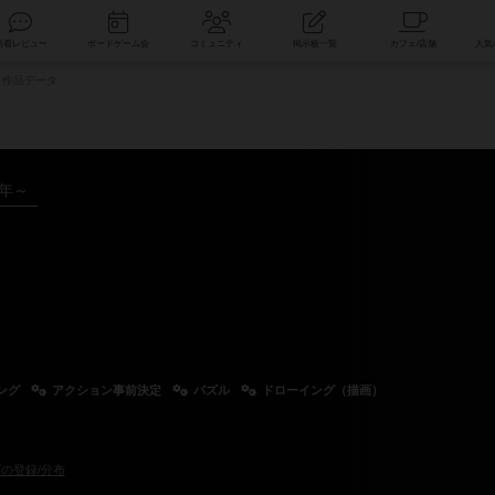
索
新着レビュー
ボードゲーム会
コミュニティ
掲示板一覧
作品データ
3年～
ング
アクション事前決定
パズル
ドローイング（描画）
の登録/分布