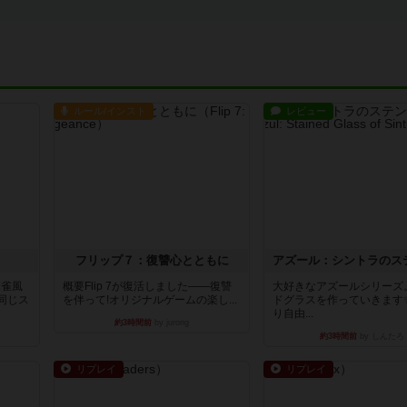
ルール/インスト
レビュー
フリップ７：復讐心とともに
麻雀風
概要Flip 7が復活しました――復讐
大好きなアズールシリーズ
同じス
を伴って!オリジナルゲームの楽し...
ドグラスを作っていきます
り自由...
約3時間前
by jurong
約3時間前
by しんたろ
リプレイ
リプレイ