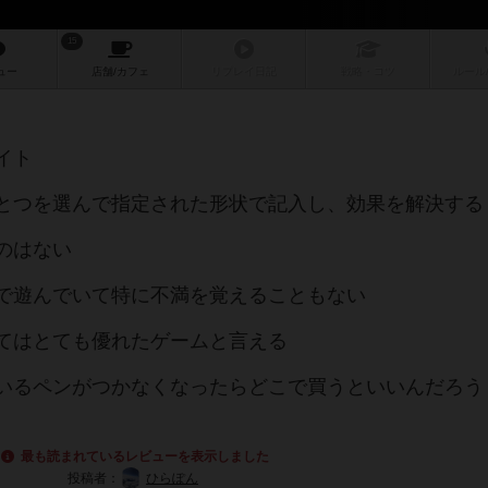
15
ュー
店舗/
カフェ
リプレイ
日記
戦略
・コツ
ルール
イト
とつを選んで指定された形状で記入し、効果を解決する
のはない
で遊んでいて特に不満を覚えることもない
てはとても優れたゲームと言える
いるペンがつかなくなったらどこで買うといいんだろう？
最も読まれているレビューを表示しました
投稿者：
ひらぽん