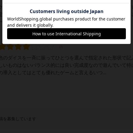
ズルゲー。退勤後に仕事から頭を切り替えるためにソロプレイして
定や追加目標（点数とは関係のないもの）があると尚嬉しいな
度レビューしてから「いや、もっと好きだ...
色のダイスを一斉に振ってひとつを選んで指定された形状で記
しいものはないバランス的には良い完成度なので遊んでいて特
導入としてはとても優れたゲームと言えるいつ...
稿を募集しています