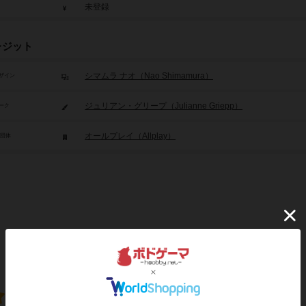
未登録
レジット
シマムラ ナオ（Nao Shimamura）
ザイン
ジュリアン・グリープ（Julianne Griepp）
ーク
オールプレイ（Allplay）
/団体