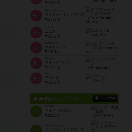
2379名
Terraforming Mars
5
テラフォーミングマーズ
位
2372名
6 nimmt!
6
ニムト
位
2202名
Carcassonne
7
カルカソンヌ
位
2191名
Wingspan
8
ウイングスパン
位
2150名
Azul
9
アズール
位
1903名
興味ありランキング
トップ50
SCYTHE
1
サイズ -大鎌戦役-
位
2415名
Terraforming Mars
2
テラフォーミングマーズ
位