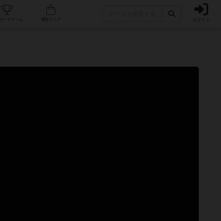
ログイン
カフェ/店舗
人気ボードゲーム
通販ストア