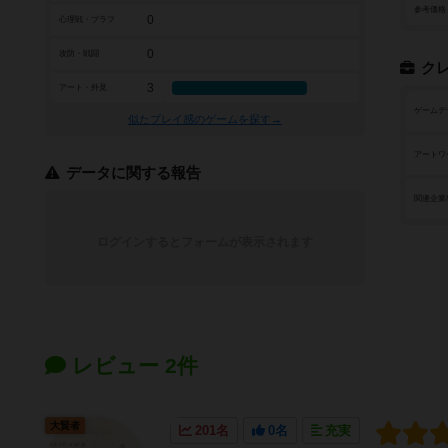
参考価格
0
心理戦・ブラフ
0
攻防・戦闘
ク
3
アート・外見
ゲームデ
似たプレイ感のゲームを探す→
アートワ
データに関する報告
関連企業
ログインするとフォームが表示されます
レビュー 2件
大賢者
201名
0名
充実