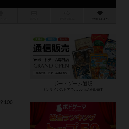
/インスト
掲示板
拡張/関連
作
次のおすすめ
ボードゲーム通販
オンラインストアで7,500商品を販売中
100