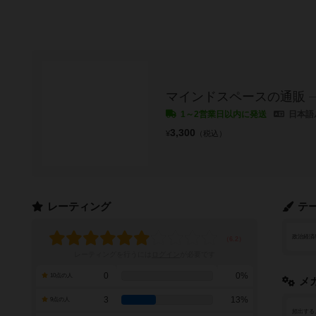
マインドスペースの通販
1～2営業日以内に発送
日本語
3,300
¥
（税込）
レーティング
テ
政治経済
レーティングを行うには
ログイン
が必要です
0
0%
10点の人
メ
3
13%
9点の人
頻出する