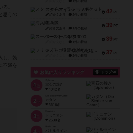
紹介文なし
1件の投稿
いる。
スターマイン・ラミー ポケット
42
PT
と思うの
紹介文あり
2件の投稿
海兵隊
39
PT
紹介文あり
1件の投稿
スーパーストア3000
39
PT
紹介文なし
1件の投稿
フリップ７：復讐心とともに
37
PT
紹介文なし
2件の投稿
入し、効
に不満を
お気に入りランキング
トップ50
Splendor
1
宝石の煌き
位
4042名
Die Siedler von Catan
2
カタン
位
3616名
Dominion
3
ドミニオン
位
2530名
Battle Line
4
バトルライン
位