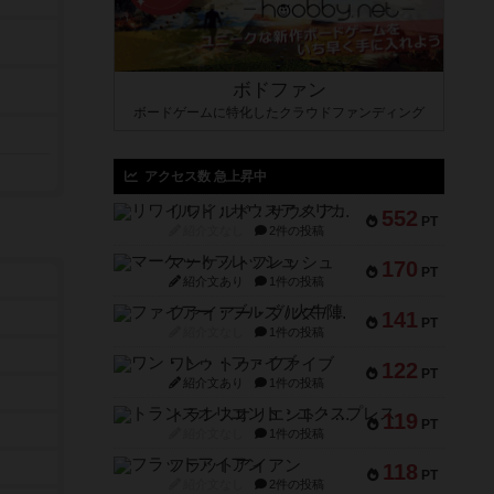
ボドファン
ボードゲームに特化したクラウドファンディング
アクセス数 急上昇中
リワイルド：サウスアメリカ
552
PT
紹介文なし
2件の投稿
マーケットフレッシュ
170
PT
紹介文あり
1件の投稿
ファイアー・ブルズ / 火牛陣
141
PT
紹介文なし
1件の投稿
ワン・トゥ・ファイブ
122
PT
紹介文あり
1件の投稿
トランスオリエント・エクスプレス
119
PT
紹介文なし
1件の投稿
フラットアイアン
118
PT
紹介文なし
2件の投稿