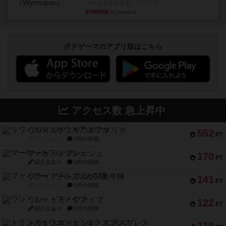
メントとなります。ウイング...
約9時間前
by daisdice
ボドゲーマのアプリ版はこちら
アクセス数 急上昇中
リワイルド：サウスアメリカ
552
PT
紹介文なし
2件の投稿
マーケットフレッシュ
170
PT
紹介文あり
1件の投稿
ファイアー・ブルズ / 火牛陣
141
PT
紹介文なし
1件の投稿
ワン・トゥ・ファイブ
122
PT
紹介文あり
1件の投稿
トランスオリエント・エクスプレス