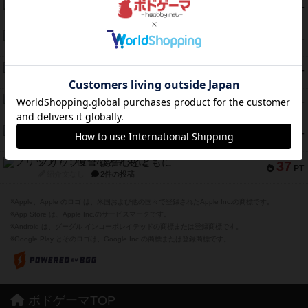
クランク! ：冒険者たち（拡張）
50
PT
紹介文あり
4件の投稿
とうほうの！
42
PT
紹介文なし
1件の投稿
スターマイン・ラミー ポケット
42
PT
紹介文あり
2件の投稿
海兵隊
39
PT
紹介文あり
1件の投稿
スーパーストア3000
39
PT
紹介文なし
1件の投稿
フリップ７：復讐心とともに
37
PT
紹介文なし
2件の投稿
※Apple、Apple のロゴ は、米国および他の国々で登録されたApple Inc.の商標です。
※App Store は、Apple Inc.のサービスマークです。
※Android は、グーグル インコーポレイテッドの商標または登録商標です。
※Google Play とそのロゴは、Google Inc.の商標または登録商標です。
ボドゲーマTOP