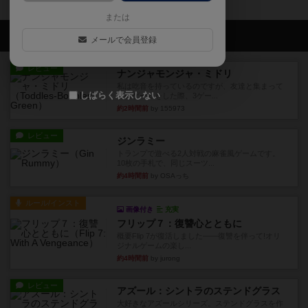
または
会員の新しい投稿
メールで会員登録
レビュー
ナンジャモンジャ・ミドリ
私は吃音を持っているのですが、友達と集まって
しばらく表示しない
このゲームをした際、3ゲー...
約2時間前
by 155973
レビュー
ジンラミー
トランプで遊べる2人対戦の麻雀風ゲームです。
10枚の手札で、同じスーツ...
約4時間前
by OSAっち
ルール/インスト
画像付き
充実
フリップ７：復讐心とともに
概要Flip 7が復活しました――復讐を伴って!オリ
ジナルゲームの楽し...
約4時間前
by jurong
レビュー
アズール：シントラのステンドグラス
大好きなアズールシリーズ。ステンドグラスを作