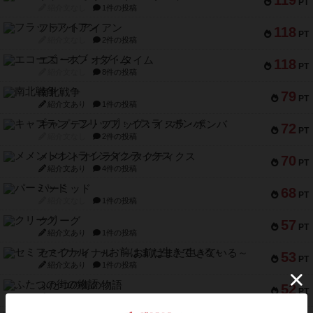
119
PT
紹介文なし
1件の投稿
フラットアイアン
118
PT
紹介文なし
2件の投稿
エコーズ・オブ・タイム
118
PT
紹介文なし
8件の投稿
南北戦争
79
PT
紹介文あり
1件の投稿
キャプテン・フリップ：イスラ・ボンバ
72
PT
紹介文なし
2件の投稿
メメントオンラインタクティクス
70
PT
紹介文あり
4件の投稿
パーミッド
68
PT
紹介文なし
1件の投稿
クリーグ
57
PT
紹介文あり
1件の投稿
セミファイナル ～お前はまだ生きている～
53
PT
紹介文あり
1件の投稿
ふたつの街の物語
52
PT
紹介文あり
18件の投稿