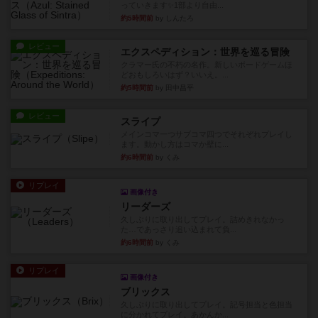
っていきます✨1部より自由...
約5時間前
by しんたろ
レビュー
エクスペディション：世界を巡る冒険
クラマー氏の不朽の名作。新しいボードゲームほ
どおもしろいはず？いいえ。...
約5時間前
by 田中昌平
レビュー
スライプ
メインコマ一つサブコマ四つでそれぞれプレイし
ます。動かし方はコマか壁に...
約6時間前
by くみ
リプレイ
画像付き
リーダーズ
久しぶりに取り出してプレイ。詰めきれなかっ
た…であっさり追い込まれて負...
約6時間前
by くみ
リプレイ
画像付き
ブリックス
久しぶりに取り出してプレイ。記号担当と色担当
に分かれてプレイ。あかんか...