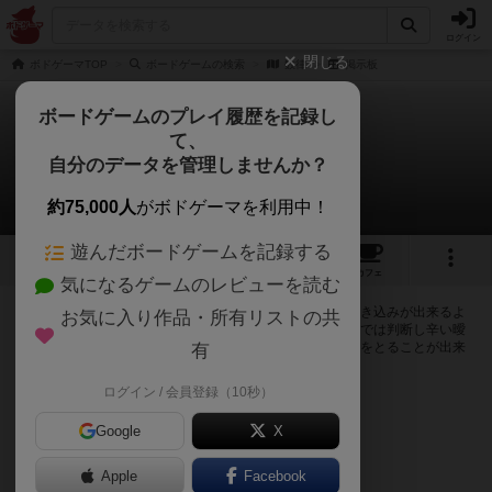
ログイン
閉じる
ボドゲーマTOP
ボードゲームの検索
数律
掲示板
ボードゲームのプレイ履歴を記録し
て、
数律
自分のデータを管理しませんか？
0件の掲示板
約75,000人
がボドゲーマを利用中！
遊んだボードゲームを記録する
1
4
3
トップ
画像
動画
レビュー
カフェ
気になるゲームのレビューを読む
ログインすると数律に関する掲示板の作成やコメントの書き込みが出来るよ
お気に入り作品・所有リストの共
うになります。ルールの疑問やエラッタ情報、マニュアルでは判断し辛い曖
昧な表記等について会員同士で自由にコミュニケーションをとることが出来
有
ます。
ログイン / 会員登録（10秒）
ログイン/無料会員登録
Google
X
Apple
Facebook
数律のトップに戻る