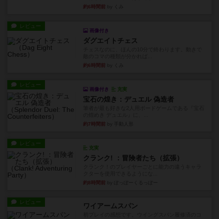
約6時間前
by くみ
レビュー
画像付き
ダグエイトチェス
チェスなのに、ほんの10分で終わります。動きで
敵のコマの種類が分かれば...
約6時間前
by くみ
レビュー
画像付き
充実
宝石の煌き：デュエル 偽造者
筆者が最も好きな2人用ボードゲームである『宝石
の煌めき デュエル』に、...
約7時間前
by 手動人形
レビュー
充実
クランク! ：冒険者たち（拡張）
クランク！のプレイヤーごとに能力の違うキャラ
クターを使用できるようにな...
約8時間前
by ぽっぽーくるっぽー
レビュー
ワイアームスパン
初プレイの感想です。ウイングスパン履修済のコ