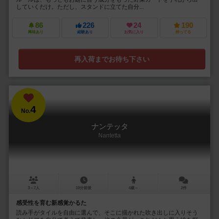
していくだけ。ただし、スタンドに立てた自分...
86
226
24
190
興味あり
経験あり
お気に入り
持ってる
再入荷までお待ち下さい
4
No.
ナンテッタ
Nantetta
3～7人
10分前後
4歳～
2件
感受性を育む新感覚かるた
読み手がタイルを自由に選んで、そこに描かれた吹き出しに入りそう