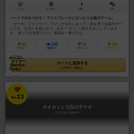
2～4人
5～20分
8歳～
1件
ハートで火をつけろ！ アイスブレークにぴったりな協力ゲーム。
「せーの、ファイヤー!」でマッチを出しあって、炎を育てる協力ゲー
ムです。お互いを気にかけ、心を一つにして炎を大きくしていきま
す。 炎コマは全部で５つ、最初は一番小さな...
42
149
14
98
興味あり
経験あり
お気に入り
持ってる
カートに追加する
2,200円（税込）
13
No.
オオカミと七匹の子ヤギ
nicht zu fassen