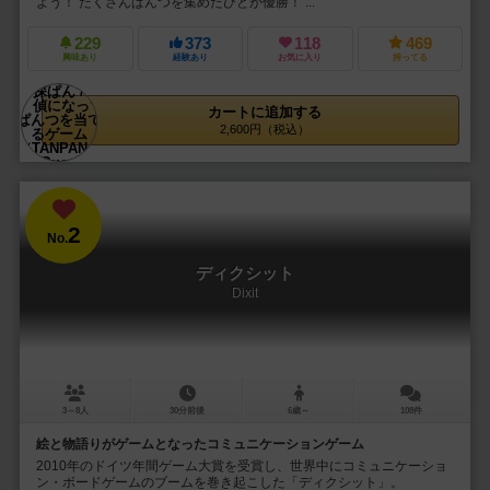
よう！ たくさんぱんつを集めたひとが優勝！ ...
229
373
118
469
興味あり
経験あり
お気に入り
持ってる
カートに追加する
2,600円（税込）
2
No.
ディクシット
Dixit
3～8人
30分前後
6歳～
108件
絵と物語りがゲームとなったコミュニケーションゲーム
2010年のドイツ年間ゲーム大賞を受賞し、世界中にコミュニケーショ
ン・ボードゲームのブームを巻き起こした「ディクシット」。