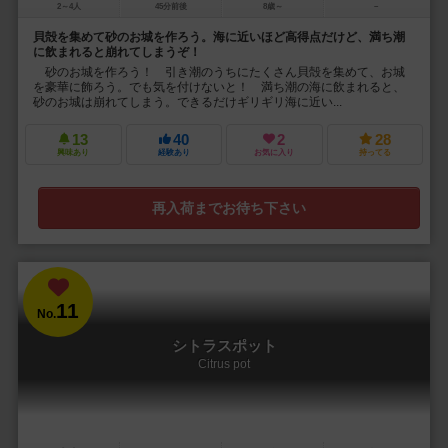
2～4人
45分前後
8歳～
－
貝殻を集めて砂のお城を作ろう。海に近いほど高得点だけど、満ち潮
に飲まれると崩れてしまうぞ！
砂のお城を作ろう！ 引き潮のうちにたくさん貝殻を集めて、お城
を豪華に飾ろう。でも気を付けないと！ 満ち潮の海に飲まれると、
砂のお城は崩れてしまう。できるだけギリギリ海に近い...
13
40
2
28
興味あり
経験あり
お気に入り
持ってる
再入荷までお待ち下さい
11
No.
シトラスポット
Citrus pot