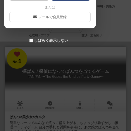
または
メールで会員登録
しばらく表示しない
1
No.
探ぱん / 探偵になってぱんつを当てるゲーム
TANPAN〜The Guess the Undies Party Game〜
3～6人
20分前後
12歳～
17件
ぱんつ×美少女×カルタ
簡単なルールでみんなで笑って盛り上がる、ちょっぴり恥ずかしい推
理パーティゲーム 自分の手札と質問を参考に、あの娘のぱんつを当て