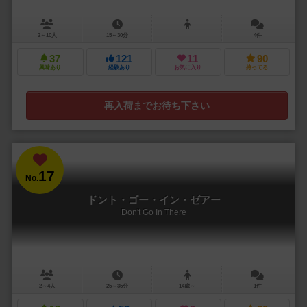
2～10人
15～30分
4件
37
121
11
90
興味あり
経験あり
お気に入り
持ってる
再入荷までお待ち下さい
17
No.
ドント・ゴー・イン・ゼアー
Don't Go In There
2～4人
25～35分
14歳～
1件