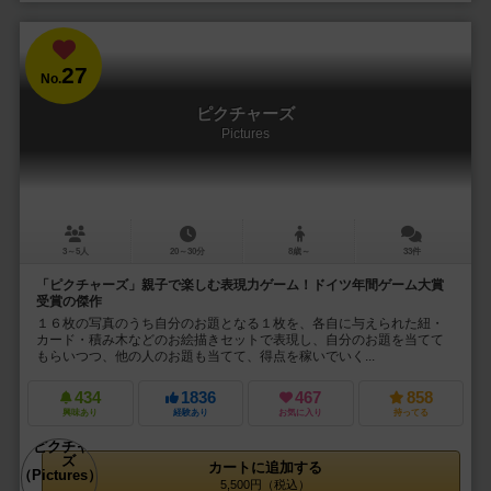
27
No.
ピクチャーズ
Pictures
3～5人
20～30分
8歳～
33件
「ピクチャーズ」親子で楽しむ表現力ゲーム！ドイツ年間ゲーム大賞
受賞の傑作
１６枚の写真のうち自分のお題となる１枚を、各自に与えられた紐・
カード・積み木などのお絵描きセットで表現し、自分のお題を当てて
もらいつつ、他の人のお題も当てて、得点を稼いでいく...
434
1836
467
858
興味あり
経験あり
お気に入り
持ってる
カートに追加する
5,500円（税込）