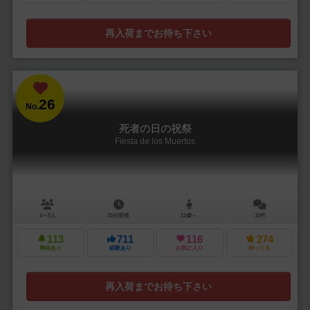
再入荷までお待ち下さい
26
No.
死者の日の祝祭
Fiesta de los Muertos
4～8人
15分前後
12歳～
10件
113
711
116
274
興味あり
経験あり
お気に入り
持ってる
再入荷までお待ち下さい