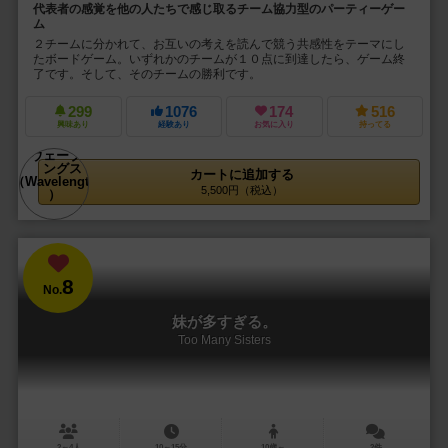
代表者の感覚を他の人たちで感じ取るチーム協力型のパーティーゲー
ム
２チームに分かれて、お互いの考えを読んで競う共感性をテーマにし
たボードゲーム。いずれかのチームが１０点に到達したら、ゲーム終
了です。そして、そのチームの勝利です。
299
1076
174
516
興味あり
経験あり
お気に入り
持ってる
カートに追加する
5,500円（税込）
8
No.
妹が多すぎる。
Too Many Sisters
2～4人
10～15分
10歳～
2件