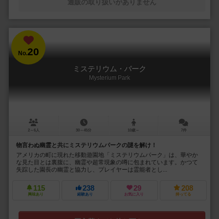
通販の取り扱いがありません
20
No.
ミステリウム・パーク
Mysterium Park
2～6人
30～45分
10歳～
7件
物言わぬ幽霊と共にミステリウムパークの謎を解け！
アメリカの町に現れた移動遊園地「ミステリウムパーク」は、華やか
な見た目とは裏腹に、幽霊や超常現象の噂に包まれています。かつて
失踪した園長の幽霊と協力し、プレイヤーは霊能者とし...
115
238
29
208
興味あり
経験あり
お気に入り
持ってる