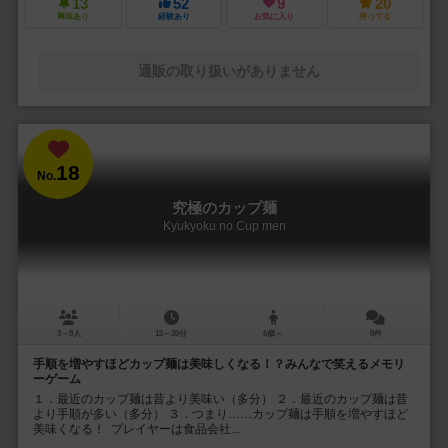
13
52
9
20
興味あり
経験あり
お気に入り
持ってる
通販の取り扱いがありません
18
No.
究極のカップ麺
Kyukyoku no Cup men
3～8人
15～30分
6歳～
8件
手順を増やすほどカップ麺は美味しくなる！？みんなで笑えるメモリ
ーゲーム
１．最近のカップ麺は昔より美味い（多分） ２．最近のカップ麺は昔
より手順が多い（多分） ３．つまり……カップ麺は手順を増やすほど
美味くなる！ プレイヤーは食品会社...