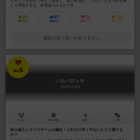
なセリフを自分で考えて発表し、他の全員が、これだ！と思う絵を探
して早取りする、新感覚のかるたです。
25
87
11
107
興味あり
経験あり
お気に入り
持ってる
通販の取り扱いがありません
5
No.
バルバロッサ
Barbarossa
3～6人
60分前後
12歳～
17件
粘土細工とダイスゲームの融合！どれだけ早く中心にたどり着ける
か？