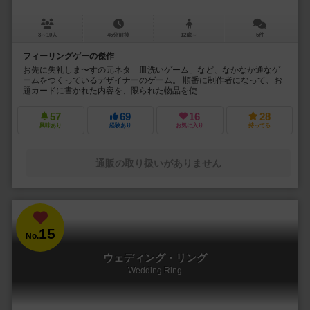
3～10人
45分前後
12歳～
5件
フィーリングゲーの傑作
お先に失礼しま〜すの元ネタ「皿洗いゲーム」など、なかなか通なゲ
ームをつくっているデザイナーのゲーム。 順番に制作者になって、お
題カードに書かれた内容を、限られた物品を使...
57
69
16
28
興味あり
経験あり
お気に入り
持ってる
通販の取り扱いがありません
15
No.
ウェディング・リング
Wedding Ring