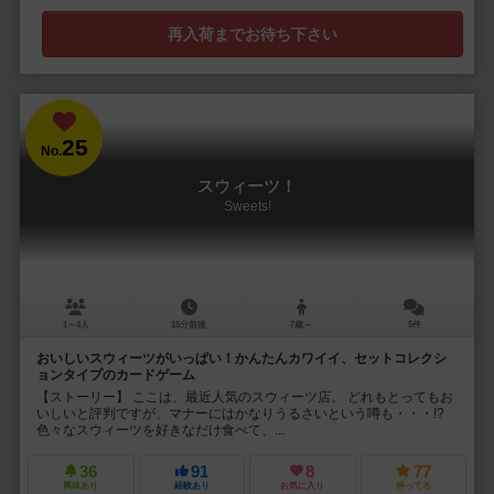
再入荷までお待ち下さい
25
No.
スウィーツ！
Sweets!
1～4人
15分前後
7歳～
5件
おいしいスウィーツがいっぱい！かんたんカワイイ、セットコレクシ
ョンタイプのカードゲーム
【ストーリー】 ここは、最近人気のスウィーツ店。 どれもとってもお
いしいと評判ですが、マナーにはかなりうるさいという噂も・・・!?
色々なスウィーツを好きなだけ食べて、...
36
91
8
77
興味あり
経験あり
お気に入り
持ってる