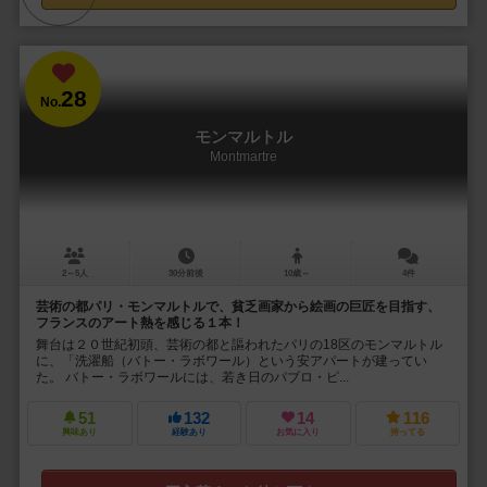
28
No.
モンマルトル
Montmartre
2～5人
30分前後
10歳～
4件
芸術の都パリ・モンマルトルで、貧乏画家から絵画の巨匠を目指す、
フランスのアート熱を感じる１本！
舞台は２０世紀初頭、芸術の都と謳われたパリの18区のモンマルトル
に、「洗濯船（バトー・ラボワール）という安アパートが建ってい
た。 バトー・ラボワールには、若き日のパブロ・ピ...
51
132
14
116
興味あり
経験あり
お気に入り
持ってる