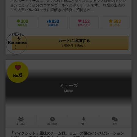
このボードゲームは、2つの粘土作品とダイスによるマス移動のアクシ
ョンによって自分のコマをゴールへと導くゲームです。 洞窟の山奥の
古の大王バルバロッサに謎解きの勝負に招待され...
300
830
152
583
興味あり
経験あり
お気に入り
持ってる
カートに追加する
3,850円（税込）
6
No.
ミューズ
Muse
2～12人
25～35分
7歳～
5件
「ディクシット」風味のチーム戦。ミューズ役のインスピレーション