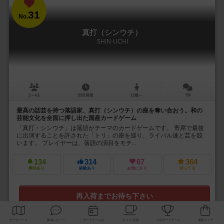
31
No.
真打（シンウチ）
SHIN-UCHI
2～4人
20分前後
12歳～
7件
最高の話芸を持つ落語家、真打（シンウチ）の座を奪い合おう。和の
芸能文化を全面に押し出た国産カードゲーム
「真打・シンウチ」は落語がテーマのカードゲームです。 寄席で最後
に出演することを許された「トリ」の座を巡り、ライバル達と芸を競
います。 プレイヤーは、落語の演目をモチ...
134
314
67
364
興味あり
経験あり
お気に入り
持ってる
再入荷までお待ち下さい