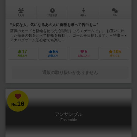
2人用
10分前後
8歳～
2件
“大切な人、気になるあの人に薔薇を贈って告白を…”
薔薇のカードと指輪を使った心理戦すごろくゲームです。 お互いに出
した薔薇の数を比べて指輪を移動し、ゴールを目指します。 – 特徴 – ●
アナログゲーム初心者でも楽し...
17
55
5
105
興味あり
経験あり
お気に入り
持ってる
通販の取り扱いがありません
16
No.
アンサンブル
Ensemble