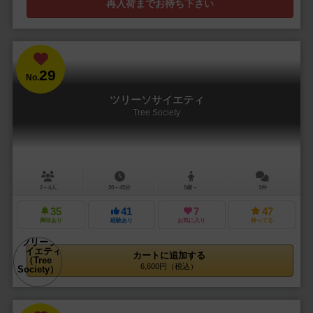
再入荷までお待ち下さい
29
No.
ツリーソサイエティ
Tree Society
2～4人
30～45分
8歳～
3件
35
41
7
47
興味あり
経験あり
お気に入り
持ってる
カートに追加する
6,600円（税込）