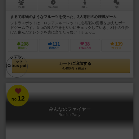
2人用
15～30分
8歳～
5件
まるで本物のようなフルーツを使った、2人専用の心理戦ゲーム
シトラスポットは、ロシアンルーレットに心理戦の要素を加えたボー
ドゲームです。 5つの袋の中身を互いにチェックしていき、相手の仕掛
けた傷んだオレンジを先に当てたら負け！チェッ...
208
111
38
139
興味あり
経験あり
お気に入り
持ってる
カートに追加する
4,400円（税込）
12
No.
みんなのファイヤー
Bonfire Party