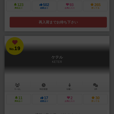
123
502
93
265
興味あり
経験あり
お気に入り
持ってる
再入荷までお待ち下さい
19
No.
ケテル
KETER
3～4人
30分前後
12歳～
1件
11
17
2
30
興味あり
経験あり
お気に入り
持ってる