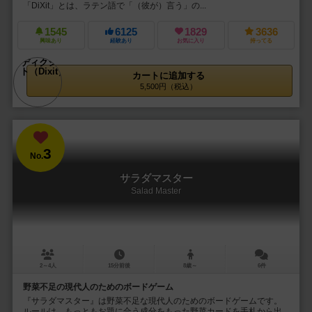
「DiXit」とは、ラテン語で「（彼が）言う」の...
1545
6125
1829
3636
興味あり
経験あり
お気に入り
持ってる
カートに追加する
5,500円（税込）
3
No.
サラダマスター
Salad Master
2～4人
15分前後
8歳～
6件
野菜不足の現代人のためのボードゲーム
『サラダマスター』は野菜不足な現代人のためのボードゲームです。
ルールは、もっともお題に合う成分をもった野菜カードを手札から出