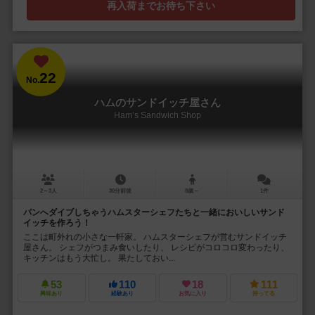
再入荷までお待ち下さい
22
No.
ハムのサンドイッチ屋さん
Ham’s Sandwich Shop
2～3人
30分前後
8歳～
1件
パンへダイブしちゃうハムスターシェフたちと一緒においしいサンド
イッチを作ろう！
ここは町外れの小さな一軒家。 ハムスターシェフが営むサンドイッチ
屋さん。 シェフがつまみ食いしたり、 レシピがコロコロ変わったり、
キッチンはもう大忙し。 果たしておい...
53
110
18
111
興味あり
経験あり
お気に入り
持ってる