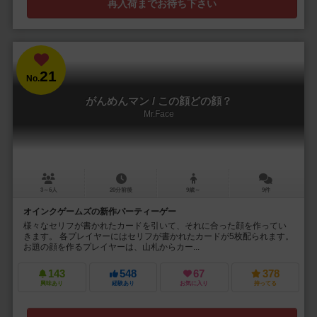
再入荷までお待ち下さい
21
No.
がんめんマン / この顔どの顔？
Mr.Face
3～6人
20分前後
9歳～
9件
オインクゲームズの新作パーティーゲー
様々なセリフが書かれたカードを引いて、それに合った顔を作ってい
きます。 各プレイヤーにはセリフが書かれたカードが5枚配られます。
お題の顔を作るプレイヤーは、山札からカー...
143
548
67
378
興味あり
経験あり
お気に入り
持ってる