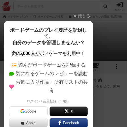
ログイン
閉じる
ボドゲーマTOP
ボードゲームの検索
シャーロックとピカソの通販/商品詳細
ボードゲームのプレイ履歴を記録し
て、
シャーロックとピカソ
自分のデータを管理しませんか？
次のおすすめボードゲーム
約75,000人
がボドゲーマを利用中！
遊んだボードゲームを記録する
1
1
2
45
トップ
画像
動画
レビュー
カフェ
気になるゲームのレビューを読む
『シャーロックとピカソ』が好きな方へのおすすめ
お気に入り作品・所有リストの共
このゲームのトップページで投票された「プレイ感の評価」をもとに、傾向
有
が近いボードゲームをランキング形式で紹介します。
※リストには一定の投票数がある作品のみを表示しています
ログイン / 会員登録（10秒）
Google
X
Apple
Facebook