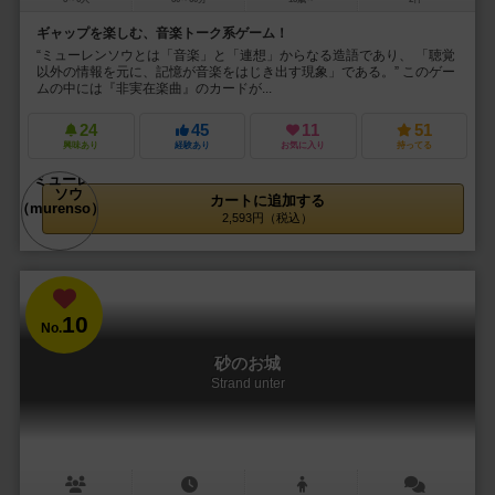
ギャップを楽しむ、音楽トーク系ゲーム！
“ミューレンソウとは「音楽」と「連想」からなる造語であり、 「聴覚
以外の情報を元に、記憶が音楽をはじき出す現象」である。” このゲー
ムの中には『非実在楽曲』のカードが...
24
45
11
51
興味あり
経験あり
お気に入り
持ってる
カートに追加する
2,593円（税込）
10
No.
砂のお城
Strand unter