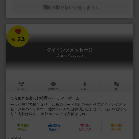
通販の取り扱いがありません
23
No.
ダイイングメッセージ
Dying Message
2～8人
20分前後
12歳～
5件
ひらめきを楽しむ推理×パーティーゲーム
一人が被害者役となり、15枚のカードを組み合わせてダイイングメッ
セージをつくります。 協力ルールでは探偵が話し合い、犯人を当てて
もらえれば成功。 対決ルールでは探偵はそれ...
109
325
36
280
興味あり
経験あり
お気に入り
持ってる