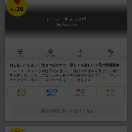
30
No.
レース・ギャロッポ
Giro Galoppo
2～5人
30分前後
6歳～
4件
おしあいへしあい！抜きつ抜かれつ！激しくも楽しい！馬の障害競争
レース・ギャロッポは手札を使って、難所や障害物を避けたり他の
馬を押しのけたりしてゴールを目指す馬の障害物競走です。 プレー
ヤーは最初に各自１～６のカードを手札に持ちます...
22
139
22
81
興味あり
経験あり
お気に入り
持ってる
通販の取り扱いがありません