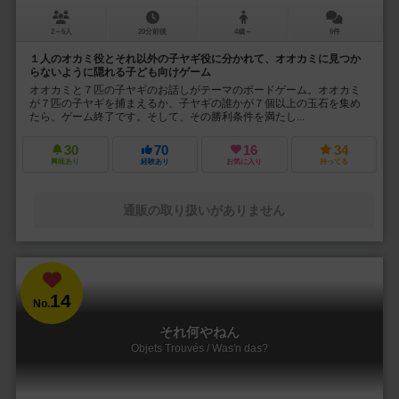
2～6人
20分前後
4歳～
6件
１人のオカミ役とそれ以外の子ヤギ役に分かれて、オオカミに見つか
らないように隠れる子ども向けゲーム
オオカミと７匹の子ヤギのお話しがテーマのボードゲーム。オオカミ
が７匹の子ヤギを捕まえるか、子ヤギの誰かが７個以上の玉石を集め
たら、ゲーム終了です。そして、その勝利条件を満たし...
30
70
16
34
興味あり
経験あり
お気に入り
持ってる
通販の取り扱いがありません
14
No.
それ何やねん
Objets Trouvés / Was'n das?