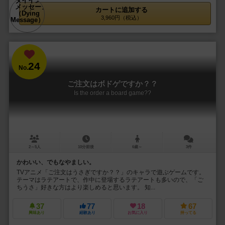
カートに追加する
3,960円（税込）
24
No.
ご注文はボドゲですか？？
Is the order a board game??
2～5人
10分前後
6歳～
3件
かわいい、でもなやましい。
TVアニメ「ご注文はうさぎですか？？」のキャラで遊ぶゲームです。
テーマはラテアートで、作中に登場するラテアートも多いので、「ご
ちうさ」好きな方はより楽しめると思います。 知...
37
77
18
67
興味あり
経験あり
お気に入り
持ってる