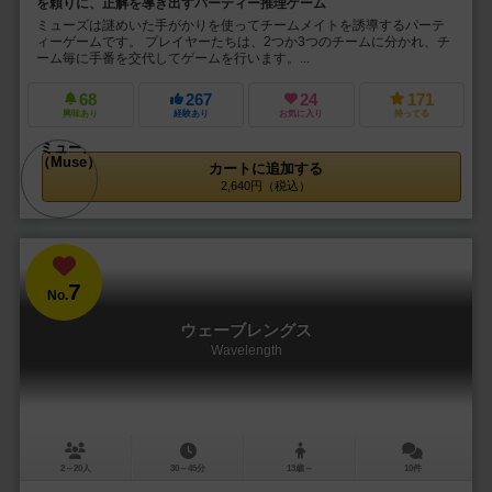
を頼りに、正解を導き出すパーティー推理ゲーム
ミューズは謎めいた手がかりを使ってチームメイトを誘導するパーテ
ィーゲームです。 プレイヤーたちは、2つか3つのチームに分かれ、チ
ーム毎に手番を交代してゲームを行います。...
68
267
24
171
興味あり
経験あり
お気に入り
持ってる
カートに追加する
2,640円（税込）
7
No.
ウェーブレングス
Wavelength
2～20人
30～45分
13歳～
10件