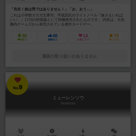
「先生！妹は男ではありません！」「お、おう…」
これは小学館ガガガ文庫刊、平坂読氏のライトノベル『妹さえいれば
いい。』11刊の特装版として同梱発売されたものです。 内容は、大気
圏内ゲームズから発売されている傑作カードゲー...
30
48
14
73
興味あり
経験あり
お気に入り
持ってる
通販の取り扱いがありません
9
No.
ミューレンソウ
murenso
3～6人
30～60分
13歳～
2件