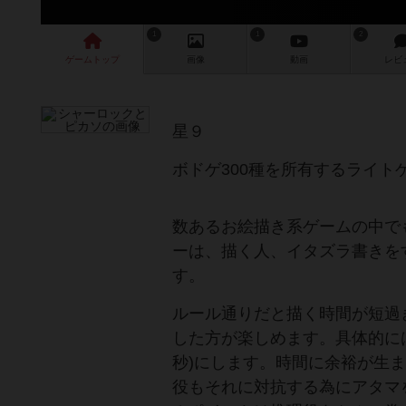
1
1
2
ゲーム
トップ
画像
動画
レビ
星９
ボドゲ300種を所有するライト
数あるお絵描き系ゲームの中で
ーは、描く人、イタズラ書きを
す。
ルール通りだと描く時間が短過
した方が楽しめます。具体的には
秒)にします。時間に余裕が生
役もそれに対抗する為にアタマ