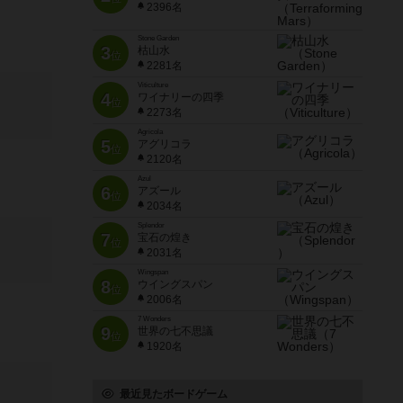
2396名
Stone Garden
3
枯山水
位
2281名
Viticulture
4
ワイナリーの四季
位
2273名
Agricola
5
アグリコラ
位
2120名
Azul
6
アズール
位
2034名
Splendor
7
宝石の煌き
位
2031名
Wingspan
8
ウイングスパン
位
2006名
7 Wonders
9
世界の七不思議
位
1920名
最近見たボードゲーム