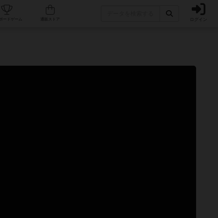
ログイン
カフェ/店舗
人気ボードゲーム
通販ストア