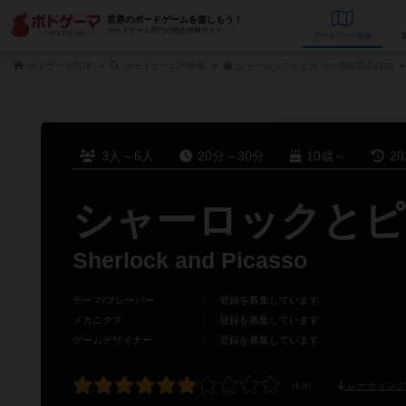
世界のボードゲームを楽しもう！
ボードゲーム専門の総合情報サイト
データベース
検
ボドゲーマTOP
ボードゲームの検索
シャーロックとピカソの通販/商品詳細
3人～6人
20分～30分
10歳～
2
シャーロックとピ
Sherlock and Picasso
テーマ/フレーバー
：
登録を募集しています
メカニクス
：
登録を募集しています
ゲームデザイナー
：
登録を募集しています
レーティング