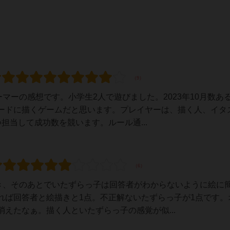
ーマーの感想です。小学生2人で遊びました。2023年10月数あ
ードに描くゲームだと思います。プレイヤーは、描く人、イタ
担当して成功数を競います。ルール通...
描き、そのあとでいたずらっ子は回答者がわからないように絵に
れば回答者と絵描きと1点。不正解ないたずらっ子が1点です。
えたなぁ。描く人といたずらっ子の感覚が似...