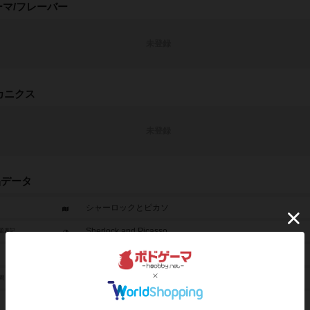
ーマ/フレーバー
未登録
カニクス
未登録
品データ
シャーロックとピカソ
Sherlock and Picasso
題表記
3人～6人
20分～30分
間
10歳から