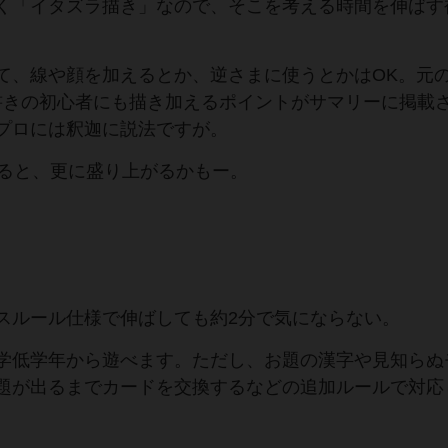
く「イタズラ描き」なので、そこを考える時間を伸ばす
て、線や顔を加えるとか、逆さまに使うとかはOK。元
書きの初心者にも描き加えるポイントがサマリーに掲載
プロには釈迦に説法ですが。
あると、更に盛り上がるかもー。
。
スルール仕様で伸ばしても約2分で気にならない。
学低学年から遊べます。ただし、お題の漢字や見知らぬ
題が出るまでカードを交換するなどの追加ルールで対応