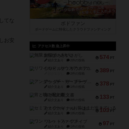
してな
ボドファン
ボードゲームに特化したクラウドファンディング
しお安
アクセス数 急上昇中
無限まちがいさがし
574
PT
紹介文あり
2件の投稿
リワイルド：サウスアメリカ
389
PT
紹介文なし
2件の投稿
アンダー・ザ・テーブラー
378
PT
紹介文あり
1件の投稿
宵と暁の呪文書
133
PT
紹介文あり
8件の投稿
セミファイナル ～お前はまだ生きている～
103
PT
紹介文あり
1件の投稿
ワン・トゥ・ファイブ
97
PT
紹介文あり
1件の投稿