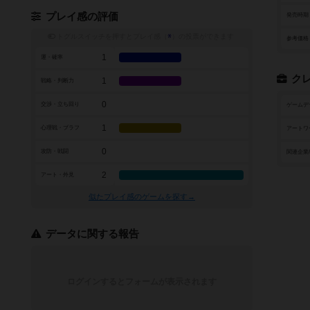
プレイ感の評価
発売時期
トグルスイッチを押すとプレイ感（
※
）の投票ができます
参考価格
1
運・確率
ク
1
戦略・判断力
0
交渉・立ち回り
ゲームデ
1
心理戦・ブラフ
アートワ
0
攻防・戦闘
関連企業
2
アート・外見
似たプレイ感のゲームを探す→
データに関する報告
ログインするとフォームが表示されます