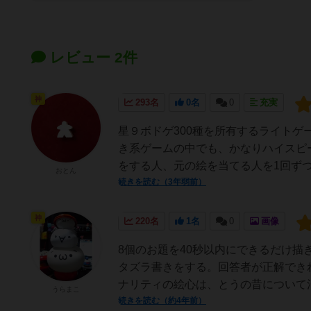
レビュー 2件
神
293名
0名
0
充実
星９ボドゲ300種を所有するライトゲ
き系ゲームの中でも、かなりハイスピ
をする人、元の絵を当てる人を1回ずつ
おとん
続きを読む（3年弱前）
神
220名
1名
0
画像
8個のお題を40秒以内にできるだけ
タズラ書きをする。回答者が正解でき
ナリティの絵心は、とうの昔について消
うらまこ
続きを読む（約4年前）