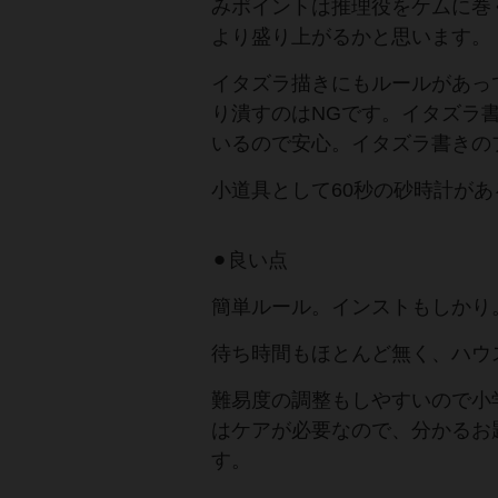
みポイントは推理役をケムに巻
より盛り上がるかと思います。
イタズラ描きにもルールがあっ
り潰すのはNGです。イタズラ
いるので安心。イタズラ書きの
小道具として60秒の砂時計が
⚫︎良い点
簡単ルール。インストもしかり
待ち時間もほとんど無く、ハウ
難易度の調整もしやすいので小
はケアが必要なので、分かるお
す。