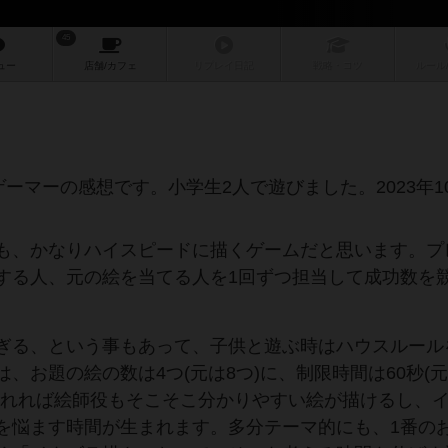
45
ュー
店舗/
カフェ
リプレイ
日記
戦略
・コツ
ルール
ゲーマーの感想です。小学生2人で遊びました。2023年1
も、かなりハイスピードに描くゲームだと思います。プ
する人、元の絵を当てる人を1回ずつ担当して成功数を
ぎる、という事もあって、子供と遊ぶ時はハウスルール
、お題の絵の数は4つ(元は8つ)に、制限時間は60秒(元
まれれば絵師役もそこそこ分かりやすい絵が描けるし、
を悩ます時間が生まれます。多分テーマ的にも、1番の