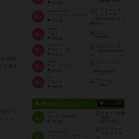
2379名
Terraforming Mars
5
テラフォーミングマーズ
位
2372名
6 nimmt!
6
ニムト
位
2202名
Carcassonne
7
カルカソンヌ
位
2191名
るお絵描
Wingspan
8
ウイングスパン
ズラ書き
位
2150名
Azul
9
アズール
位
1903名
興味ありランキング
トップ50
簡単なイ
SCYTHE
1
サイズ -大鎌戦役-
位
オリジ
2415名
Terraforming Mars
2
テラフォーミングマーズ
位