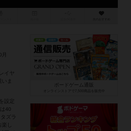
/インスト
掲示板
拡張/関連
作
次のおすすめ
0月
レイヤ
競いま
ボードゲーム通販
オンラインストアで7,500商品を販売中
を設定
は40
イタズラ
お楽し