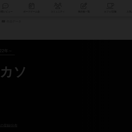
索
新着レビュー
ボードゲーム会
コミュニティ
掲示板一覧
作品データ
022年～
カソ
の登録/分布