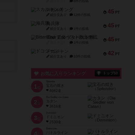
紹介文なし
8件の投稿
スカルキング
45
PT
紹介文あり
12件の投稿
海兵隊
45
PT
紹介文あり
1件の投稿
Bitter End ブタペスト救出作戦
45
PT
紹介文なし
1件の投稿
ドコジャン
42
PT
紹介文あり
10件の投稿
お気に入りランキング
トップ50
Splendor
1
宝石の煌き
位
4042名
Die Siedler von Catan
2
カタン
位
3616名
Dominion
3
ドミニオン
位
2530名
Battle Line
4
バトルライン
位