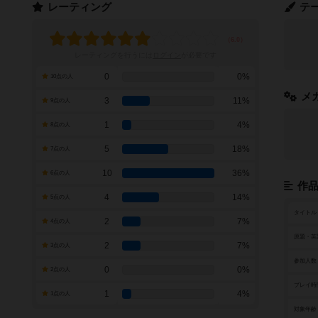
レーティング
テ
レーティングを行うには
ログイン
が必要です
0
0%
10点の人
メ
3
11%
9点の人
1
4%
8点の人
5
18%
7点の人
10
36%
6点の人
作
4
14%
5点の人
タイトル
2
7%
4点の人
原題・英
2
7%
3点の人
参加人数
0
0%
2点の人
プレイ時
1
4%
1点の人
対象年齢