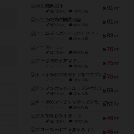
南北戦争
91
PT
紹介文あり
1件の投稿
ふたつの城の物語
91
PT
紹介文あり
6件の投稿
ノームズ・アット・ナイト
88
PT
紹介文なし
1件の投稿
マーリン
76
PT
紹介文あり
6件の投稿
フラットアイアン
75
PT
紹介文なし
2件の投稿
トランスオリエント・エクスプレス
70
PT
紹介文なし
1件の投稿
アンブッシュ！：ムーブアウト！
59
PT
紹介文あり
1件の投稿
キャプテン・フリップ：イスラ・ボンバ
51
PT
紹介文なし
2件の投稿
ガルフストライク
46
PT
紹介文あり
1件の投稿
エコーズ・オブ・タイム
45
PT