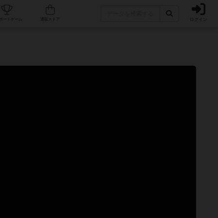
ログイン
カフェ/店舗
人気ボードゲーム
通販ストア