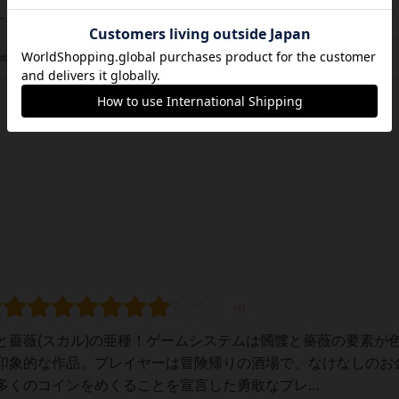
夕凪 ショウ（Sho Yunagi）
ーク
tete-a-tete
/団体
と薔薇(スカル)の亜種！ゲームシステムは髑髏と薔薇の要素が
印象的な作品。プレイヤーは冒険帰りの酒場で、なけなしのお
くのコインをめくることを宣言した勇敢なプレ...