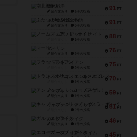
南北戦争
91
PT
紹介文あり
1件の投稿
ふたつの城の物語
91
PT
紹介文あり
6件の投稿
ノームズ・アット・ナイト
88
PT
紹介文なし
1件の投稿
マーリン
76
PT
紹介文あり
6件の投稿
フラットアイアン
75
PT
紹介文なし
2件の投稿
トランスオリエント・エクスプレス
70
PT
紹介文なし
1件の投稿
アンブッシュ！：ムーブアウト！
59
PT
紹介文あり
1件の投稿
キャプテン・フリップ：イスラ・ボンバ
51
PT
紹介文なし
2件の投稿
ガルフストライク
46
PT
紹介文あり
1件の投稿
エコーズ・オブ・タイム
45
PT