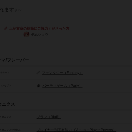
れます♪～
上記文章の執筆にご協力くださった方
夕凪ショウ
ーマ/フレーバー
ファンタジー（Fantasy）
基本テーマ
パーティゲーム（Party）
コンセプト
カニクス
ブラフ（Bluff）
メカニクス
プレイヤー別固有能力（Variable Player Powers）
メカニクスや仕組み