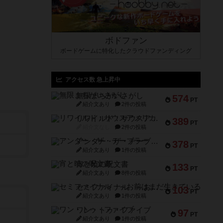
ボドファン
ボードゲームに特化したクラウドファンディング
アクセス数 急上昇中
無限まちがいさがし
574
PT
紹介文あり
2件の投稿
リワイルド：サウスアメリカ
389
PT
紹介文なし
2件の投稿
アンダー・ザ・テーブラー
378
PT
紹介文あり
1件の投稿
宵と暁の呪文書
133
PT
紹介文あり
8件の投稿
セミファイナル ～お前はまだ生きている～
103
PT
紹介文あり
1件の投稿
ワン・トゥ・ファイブ
97
PT
紹介文あり
1件の投稿