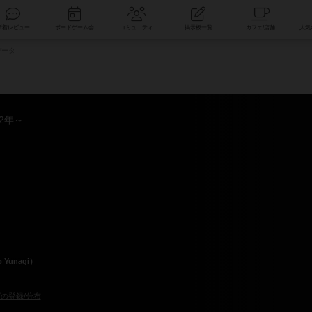
索
新着レビュー
ボードゲーム会
コミュニティ
掲示板一覧
データ
22年～
Yunagi）
の登録/分布