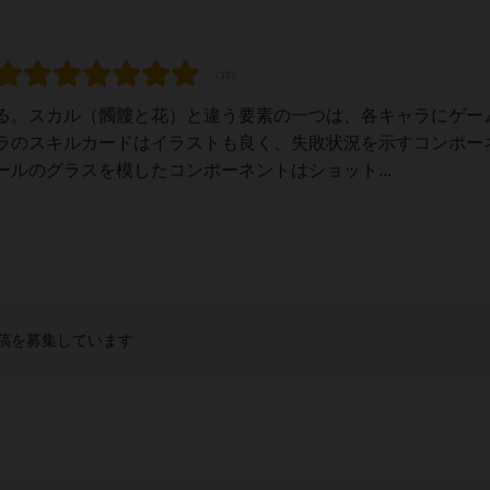
る。スカル（髑髏と花）と違う要素の一つは、各キャラにゲー
ラのスキルカードはイラストも良く、失敗状況を示すコンポー
ルのグラスを模したコンポーネントはショット...
稿を募集しています