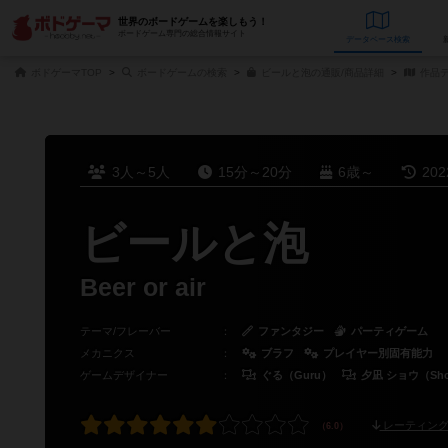
世界のボードゲームを楽しもう！
ボードゲーム専門の総合情報サイト
データベース
検
ボドゲーマTOP
ボードゲームの検索
ビールと泡の通販/商品詳細
作品
3人～5人
15分～20分
6歳～
20
ビールと泡
Beer or air
テーマ/フレーバー
：
ファンタジー
パーティゲーム
メカニクス
：
ブラフ
プレイヤー別固有能力
ゲームデザイナー
：
ぐる（Guru）
夕凪 ショウ（Sho 
レーティング