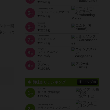
2378名
Terraforming Mars
5
テラフォーミングマーズ
位
2371名
6 nimmt!
ム中一回
6
ニムト
位
2202名
ネントは
Carcassonne
7
カルカソンヌ
位
2191名
Wingspan
8
ウイングスパン
位
2150名
Azul
9
アズール
位
1903名
興味ありランキング
トップ50
SCYTHE
1
サイズ -大鎌戦役-
位
2415名
Terraforming Mars
2
テラフォーミングマーズ
位