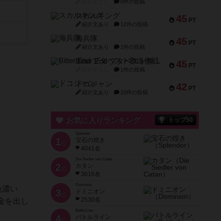
紹介文なし
8件の投稿
スカルキング
45
PT
紹介文あり
12件の投稿
海兵隊
45
PT
紹介文あり
1件の投稿
Bitter End ブタペスト救出作戦
45
PT
紹介文なし
1件の投稿
ドコジャン
42
PT
紹介文あり
10件の投稿
お気に入りランキング
トップ50
Splendor
1
宝石の煌き
位
4041名
Die Siedler von Catan
2
カタン
位
3616名
Dominion
色濃い
3
ドミニオン
位
2530名
金を出し
Battle Line
4
バトルライン
位