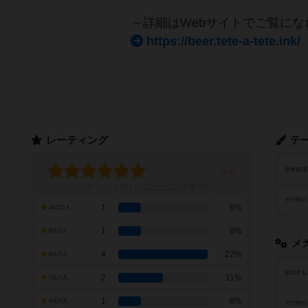
～詳細はWebサイトでご覧にな
https://beer.tete-a-tete.ink/
レーティング
テ
世界観/
レーティングを行うには
ログイン
が必要です
その他の
1
6%
10点の人
1
6%
9点の人
メ
4
22%
8点の人
頻出する
2
11%
7点の人
1
6%
6点の人
その他の