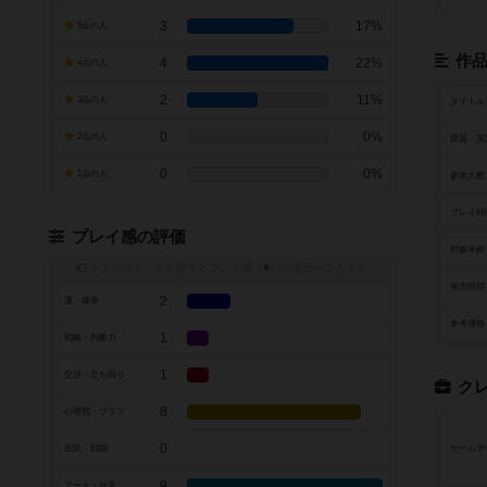
3
17%
5点の人
作
4
22%
4点の人
2
11%
3点の人
タイトル
0
0%
2点の人
原題・英
0
0%
1点の人
参加人数
プレイ時
プレイ感の評価
対象年齢
トグルスイッチを押すとプレイ感（
※
）の投票ができます
発売時期
2
運・確率
参考価格
1
戦略・判断力
1
交渉・立ち回り
ク
8
心理戦・ブラフ
0
攻防・戦闘
ゲームデ
9
アート・外見