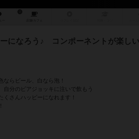
2
ュー
店舗/
カフェ
リプレイ
日記
戦略
・コツ
ルール
ーになろう♪ コンポーネントが楽し
色ならビール、白なら泡！
、自分のビアジョッキに注いで飲もう
たくさんハッピーになれます！
！