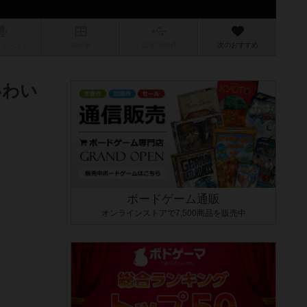
/インスト
掲示板
拡張/関連
作
次のおすすめ
いわい
ボードゲーム通販
オンラインストアで7,500商品を販売中