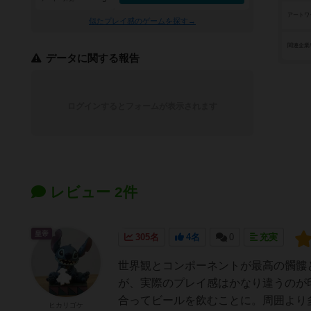
アートワ
似たプレイ感のゲームを探す→
関連企業
データに関する報告
ログインするとフォームが表示されます
レビュー 2件
皇帝
305名
4名
0
充実
世界観とコンポーネントが最高の髑髏
が、実際のプレイ感はかなり違うのが
合ってビールを飲むことに。周囲より多
ヒカリゴケ