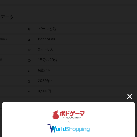
品データ
ビールと泡
Beer or air
題表記
3人～5人
15分～20分
間
6歳から
2022年～
3,500円
レジット
ぐる（Guru）
ザイン
夕凪 ショウ（Sho Yunagi）