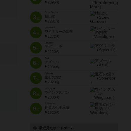
2395名
Stone Garden
3
枯山水
位
2281名
Viticulture
4
ワイナリーの四季
位
2272名
Agricola
5
アグリコラ
位
2120名
Azul
6
アズール
位
2034名
Splendor
7
宝石の煌き
位
2028名
Wingspan
8
ウイングスパン
位
2006名
7 Wonders
9
世界の七不思議
位
1920名
最近見たボードゲーム