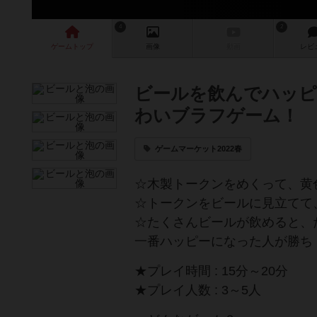
4
2
ゲーム
トップ
画像
動画
レビ
ビールを飲んでハッピ
わいブラフゲーム！
ゲームマーケット2022春
☆木製トークンをめくって、黄
☆トークンをビールに見立てて
☆たくさんビールが飲めると、
一番ハッピーになった人が勝ち
★プレイ時間 : 15分～20分
★プレイ人数 : 3～5人