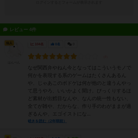
ログインするとフォームが表示されます
レビュー 4件
仙人
104名
0名
0
はんぺん
なぜ関西弁やねん今となってはこういうモノで
何かを表現する系のゲームはたくさんあるん
や、じゃあこのボドゲは何が他のと違うんやっ
て思うやろ、いいかよく聞け。びっくりするほ
ど素材が出鱈目なんや、なんの統一性もない、
全てが雑や、だからな、作り手のわがままが過
ぎるんや、エゴイストにな...
続きを読む（2年弱前）
神