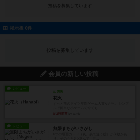
投稿を募集しています
掲示板 0件
投稿を募集しています
会員の新しい投稿
レビュー
充実
花火
ずっと前のドイツ年間ゲーム大賞ながら、シンプ
ルで簡単な小ゲームで今でも...
約2時間前
by tamio
レビュー
無限まちがいさがし
6つの場面カード（表、裏で違う絵）が何枚かあ
り、そのうち3つ選んで、同...