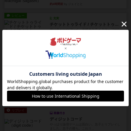
約4時間前
by ジェイとと
レビュー
充実
チケットトゥライド / チケットトゥライドアメリカ
デジタルソロプレイ。元祖チケライ？マップがた
くさん出てるからどれをプレ...
約6時間前
by おーちゃん
レビュー
画像付き
充実
ホットストリーク
星7軽〜中量級を中心にプレイするゲーマーの感想
です。ボードゲーム会にて...
約12時間前
by おとん
レビュー
ガルフストライク
1983年にVictory Gamesが出版した『Gulf Strik...
約13時間前
by Chaco
リプレイ
画像付き
ディジットコード
やっぱり論理ゲームは面白い。息子とリプレイし
ました。息子の勝ち。これリ...