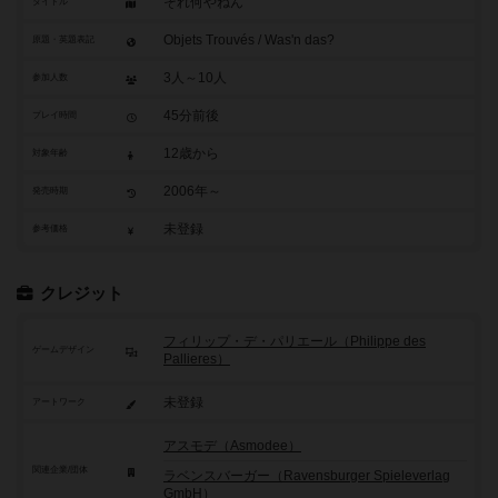
それ何やねん
タイトル
Objets Trouvés / Was'n das?
原題・英題表記
3人～10人
参加人数
45分前後
プレイ時間
12歳から
対象年齢
2006年～
発売時期
未登録
参考価格
クレジット
フィリップ・デ・パリエール（Philippe des
ゲームデザイン
Pallieres）
未登録
アートワーク
アスモデ（Asmodee）
関連企業/団体
ラベンスバーガー（Ravensburger Spieleverlag
GmbH）