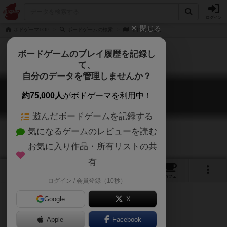
ログイン
閉じる
ボドゲーマTOP
ボードゲームの検索
それ何やねん
ボードゲームのプレイ履歴を記録し
て、
自分のデータを管理しませんか？
それ何やねん
約75,000人
がボドゲーマを利用中！
Objets Trouvés / Was'n das?
遊んだボードゲームを記録する
気になるゲームのレビューを読む
お気に入り作品・所有リストの共
有
2
4
3
トップ
画像
動画
レビュー
カフェ
ログイン / 会員登録（10秒）
Google
X
フィーリングゲーの傑作
Apple
Facebook