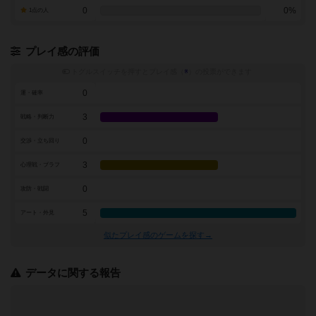
0
0%
1点の人
プレイ感の評価
トグルスイッチを押すとプレイ感（
※
）の投票ができます
0
運・確率
3
戦略・判断力
0
交渉・立ち回り
3
心理戦・ブラフ
0
攻防・戦闘
5
アート・外見
似たプレイ感のゲームを探す→
データに関する報告