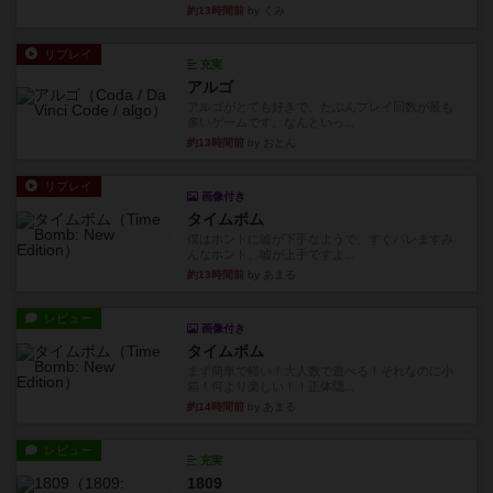
約13時間前
by くみ
リプレイ
充実
アルゴ
アルゴがとても好きで、たぶんプレイ回数が最も
多いゲームです。なんといっ...
約13時間前
by おとん
リプレイ
画像付き
タイムボム
僕はホントに嘘が下手なようで、すぐバレますみ
んなホント、嘘が上手ですよ...
約13時間前
by あまる
レビュー
画像付き
タイムボム
まず簡単で軽い！大人数で遊べる！それなのに小
箱！何より楽しい！！正体隠...
約14時間前
by あまる
レビュー
充実
1809