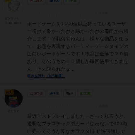
128名
0名
充実
オグランド
（Oguland）
ボードゲームを1,000個以上持っているユーザ
ー視点で良かった点と悪かった点の両面から紹
介します！それ何やねんは、様々な物品を使っ
て、お題を表現するパーティーゲームタイプの
面白いボードゲームです！物品は全部で２０個
あり、そのうちの１０個しか毎回使用できませ
ん。その限られたな...
続きを読む（約5年前）
仙人
370名
0名
0
充実
えだまめ
最近テストプレイしましたーざっくり言うと、
透明なプラスチックのカード使わないで100均
に売ってそうな変なガラクタ(まじ誇張無しで