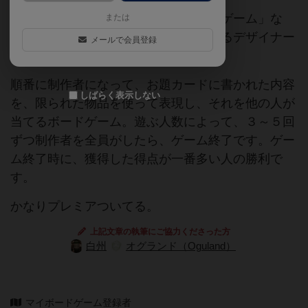
お先に失礼しま〜すの元ネタ「皿洗いゲーム」な
または
ど、なかなか通なゲームをつくっているデザイナー
メールで会員登録
のゲーム。
順番に制作者になって、お題カードに書かれた内容
しばらく表示しない
を、限られた物品を使って表現し、それを他の人が
当てるボードゲーム。遊ぶ人数によって、３～５回
ずつ制作者を全員がしたら、ゲーム終了です。ゲー
ム終了時に、獲得した得点が一番多い人の勝利で
す。
かなりプレミアついてる。
上記文章の執筆にご協力くださった方
白州
オグランド（Oguland）
マイボードゲーム登録者