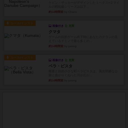
ケビン・ザッカーがデザインした１ヘクス=２マイ
ルの戦役級シリーズは以下...
約14時間前
by Chaco
ルール/インスト
画像付き
充実
クマタ
ゲームの目的ゲーム終了時にあなたのクランの見
えているドミノで最も多くの...
約14時間前
by jurong
ルール/インスト
画像付き
充実
ベラ・ビスタ
概要と目的小さな町ベラビスタは、風光明媚な公
園と曲がりくねった川が広が...
約14時間前
by jurong