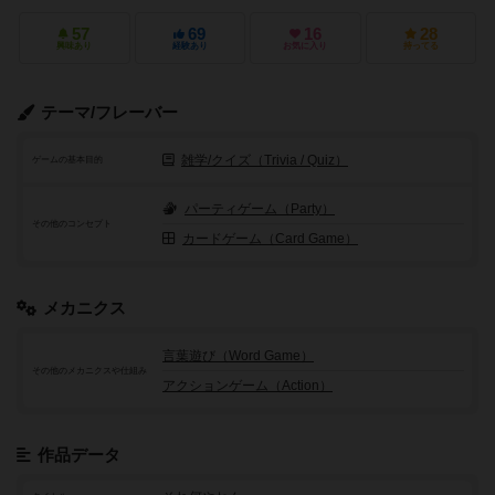
57
69
16
28
興味あり
経験あり
お気に入り
持ってる
テーマ/フレーバー
雑学/クイズ（Trivia / Quiz）
ゲームの基本目的
パーティゲーム（Party）
その他のコンセプト
カードゲーム（Card Game）
メカニクス
言葉遊び（Word Game）
その他のメカニクスや仕組み
アクションゲーム（Action）
作品データ