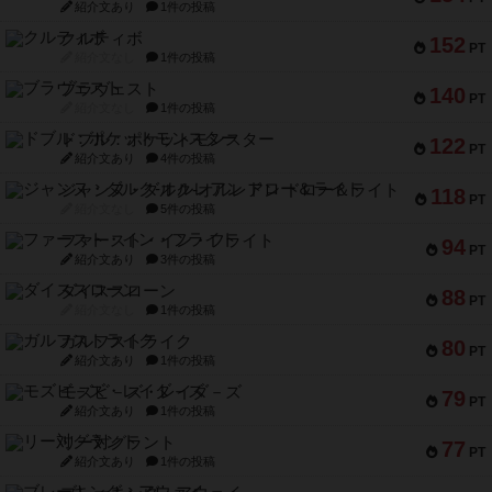
紹介文あり
1件の投稿
クルティボ
152
PT
紹介文なし
1件の投稿
ブラヴェスト
140
PT
紹介文なし
1件の投稿
ドブル：ポケットモンスター
122
PT
紹介文あり
4件の投稿
ジャンヌ・ダルク-オルレアン ドロー＆ライト
118
PT
紹介文なし
5件の投稿
ファースト・イン・フライト
94
PT
紹介文あり
3件の投稿
ダイススローン
88
PT
紹介文なし
1件の投稿
ガルフストライク
80
PT
紹介文あり
1件の投稿
モズビ－ズ・レイダ－ズ
79
PT
紹介文あり
1件の投稿
リー対グラント
77
PT
紹介文あり
1件の投稿