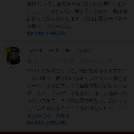
笑)を使って、解答が6個に絞られた早押しピク
テル。。。みたいな。親と子に分かれ、親は時
計回りに持ち回りします。親はお題カードを一
枚取り、その中にあ...
続きを読む（7年以上前）
神
299名
0名
0
充実
レーティングが非公開に設定されたユーザー
白州
9/10１人が親になって、他が答えるタイプのゲ
ームの中で、個人的にはトップクラスに好きな
ゲーム。今だにプレミア価格で取引されるバカ
ゲー＆パーティゲーでもある。ルールはめっち
ゃシンプルで、６つのお題の中から、親がつく
っているものを子が当てるだけなのだが、当て
るためには、出来る...
続きを読む（8年以上前）