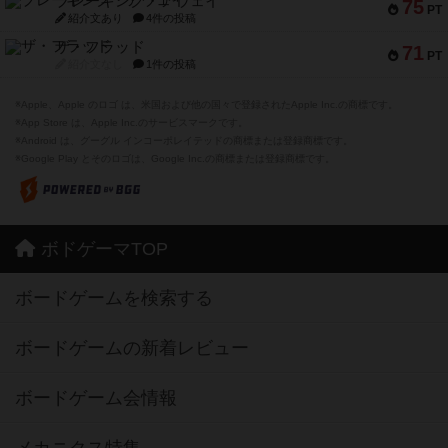
ブレーキング・アウェイ
75
PT
紹介文あり
4件の投稿
ザ・フラッド
71
PT
紹介文なし
1件の投稿
※Apple、Apple のロゴ は、米国および他の国々で登録されたApple Inc.の商標です。
※App Store は、Apple Inc.のサービスマークです。
※Android は、グーグル インコーポレイテッドの商標または登録商標です。
※Google Play とそのロゴは、Google Inc.の商標または登録商標です。
ボドゲーマTOP
ボードゲームを検索する
ボードゲームの新着レビュー
ボードゲーム会情報
メカニクス特集