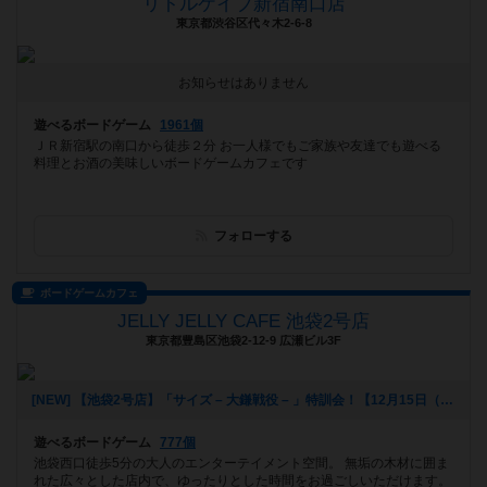
リトルケイブ新宿南口店
東京都渋谷区代々木2-6-8
お知らせはありません
遊べるボードゲーム
1961個
ＪＲ新宿駅の南口から徒歩２分 お一人様でもご家族や友達でも遊べる
料理とお酒の美味しいボードゲームカフェです
フォローする
ボードゲームカフェ
JELLY JELLY CAFE 池袋2号店
東京都豊島区池袋2-12-9 広瀬ビル3F
[NEW] 【池袋2号店】「サイズ – 大鎌戦役 – 」特訓会！【12月15日（日）】（2019年11月30日 20時39分）
遊べるボードゲーム
777個
池袋西口徒歩5分の大人のエンターテイメント空間。 無垢の木材に囲ま
れた広々とした店内で、ゆったりとした時間をお過ごしいただけます。