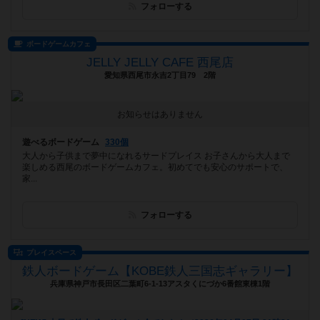
フォローする
ボードゲームカフェ
JELLY JELLY CAFE 西尾店
愛知県西尾市永吉2丁目79 2階
お知らせはありません
遊べるボードゲーム
330個
大人から子供まで夢中になれるサードプレイス お子さんから大人まで
楽しめる西尾のボードゲームカフェ。初めてでも安心のサポートで、
家...
フォローする
プレイスペース
鉄人ボードゲーム【KOBE鉄人三国志ギャラリー】
兵庫県神戸市長田区二葉町6-1-13アスタくにづか6番館東棟1階