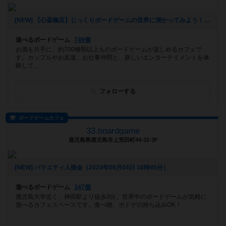
[NEW] 【心斎橋店】じっくりボードゲームの世界に浸かってみよう！平日重ゲー会【テラフォーミング・マーズ】（2024年08月28日 13時22分）
遊べるボードゲーム
749個
お酒を片手に、約700種類以上ものボードゲームが楽しめるカフェで
す。カップルやお友達、お仕事仲間と、新しいエンターテイメントを体
験して...
フォローする
ボードゲームカフェ
33.boardgame
鹿児島県鹿児島市上荒田町44-32-3F
[NEW] バラエティ人狼会（2024年08月04日 16時45分）
遊べるボードゲーム
347個
鹿児島大学近く、神田駅より徒歩3分。世界中のボードゲームが気軽に
遊べるカフェスペースです。食べ物、ボドゲの持ち込みOK！