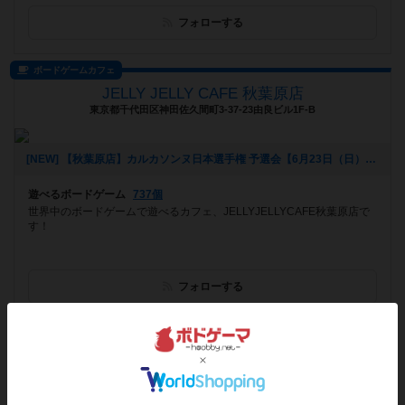
フォローする
ボードゲームカフェ
JELLY JELLY CAFE 秋葉原店
東京都千代田区神田佐久間町3-37-23由良ビル1F-B
[NEW] 【秋葉原店】カルカソンヌ日本選手権 予選会【6月23日（日）】（2024年05月15日 15時55分）
遊べるボードゲーム
737個
世界中のボードゲームで遊べるカフェ、JELLYJELLYCAFE秋葉原店で
す！
フォローする
ボードゲームカフェ
サイコロ堂
沖縄県那覇市三原1-1-1地下