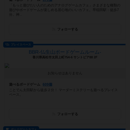
「もっと遊びたい人のためのアナログゲームカフェ」さまざまな種類の
遊びやボードゲームが楽しめる居心地のいいカフェ。早稲田駅：徒歩7
分。神...
フォローする
プレイスペース
BBR-仏生山ボードゲームルーム-
香川県高松市太田上町754-6 サントピア88 2F
お知らせはありません
遊べるボードゲーム
609個
ことでん太田駅から徒歩２分！ マーダーミステリーも遊べるプレイス
ペース。
フォローする
ボードゲームカフェ