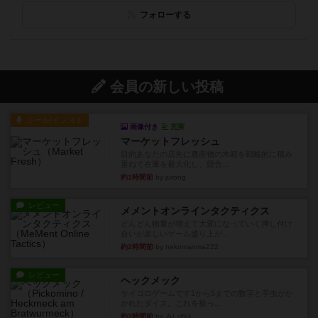
フォローする
会員の新しい投稿
ルール/インスト
画像付き
充実
マーケットフレッシュ
目的あなたの店先に農産物の木箱を戦略的に積み
重ねて在庫を最大化し、競合...
約1時間前
by jurong
レビュー
メメントオンラインタクティクス
どんどん物量が増えて大変になっていく押し付け
合いが楽しいゲーム盛り上が...
約2時間前
by nekomanma222
レビュー
ヘックメック
サイコロゲームです1から5までの数字と芋虫がか
かれたダイス。これを振っ...
約3時間前
by みいやん