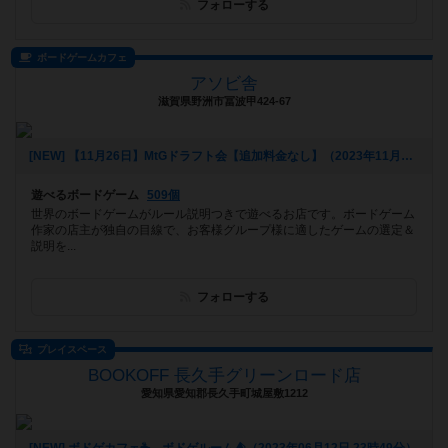
フォローする
ボードゲームカフェ
アソビ舎
滋賀県野洲市冨波甲424-67
[NEW] 【11月26日】MtGドラフト会【追加料金なし】（2023年11月04日 11時45分）
遊べるボードゲーム
509個
世界のボードゲームがルール説明つきで遊べるお店です。ボードゲーム
作家の店主が独自の目線で、お客様グループ様に適したゲームの選定＆
説明を...
フォローする
プレイスペース
BOOKOFF 長久手グリーンロード店
愛知県愛知郡長久手町城屋敷1212