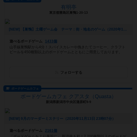
有明亭
東京都豊島区巣鴨1-20-13
[NEW] 【巣鴨】土曜ゲーム会 テーマ：街・地名のゲーム（2020年12月02日 17時54分）
遊べるボードゲーム
1433個
山手線巣鴨駅から4分！スパイスカレーや挽きたてコーヒー、クラフト
ビールを450種類以上のボードゲームとともにご用意しております。
フォローする
ボードゲームカフェ
ボードゲームカフェ クアスタ（Quasta）
新潟県新潟市中央区蒲原町9-9
[NEW] 9月のマーダーミステリー（2020年11月13日 23時07分）
遊べるボードゲーム
2161個
「ボードゲームをより身近に」 新潟発＆初！2,200種類以上のボードゲ