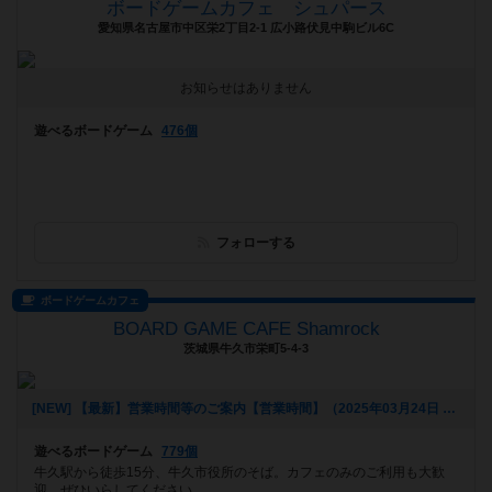
ボードゲームカフェ シュパース
愛知県名古屋市中区栄2丁目2-1 広小路伏見中駒ビル6C
お知らせはありません
遊べるボードゲーム
476個
フォローする
ボードゲームカフェ
BOARD GAME CAFE Shamrock
茨城県牛久市栄町5-4-3
[NEW] 【最新】営業時間等のご案内【営業時間】（2025年03月24日 13時02分）
遊べるボードゲーム
779個
牛久駅から徒歩15分、牛久市役所のそば。カフェのみのご利用も大歓
迎。ぜひいらしてください。