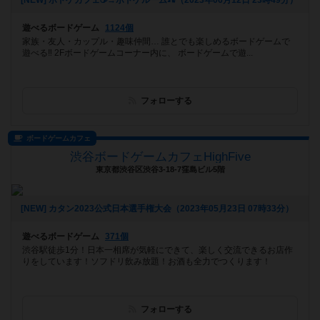
[NEW] ボドゲカフェ☕️→ボドゲルーム⛺️（2023年06月12日 23時49分）
遊べるボードゲーム
1124個
家族・友人・カップル・趣味仲間… 誰とでも楽しめるボードゲームで
遊べる‼️ 2Fボードゲームコーナー内に、 ボードゲームで遊...
フォローする
ボードゲームカフェ
渋谷ボードゲームカフェHighFive
東京都渋谷区渋谷3-18-7窪島ビル5階
[NEW] カタン2023公式日本選手権大会（2023年05月23日 07時33分）
遊べるボードゲーム
371個
渋谷駅徒歩1分！日本一相席が気軽にできて、楽しく交流できるお店作
りをしています！ソフドリ飲み放題！お酒も全力でつくります！
フォローする