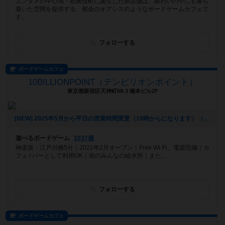
エンタメの中心地・歌舞伎町に誕生した新店舗は、賑わいの中にも落ち
着いた空間を提供する、都会のオアシスのようなボードゲームカフェで
す。
フォローする
ボードゲームカフェ
10BILLIONPOINT（テンビリオンポイント）
東京都新宿区天神町68-3 橋本ビル2F
[NEW] 2025年5月から平日の営業時間変更（19時からになります）（2025年06月20日 16時25分）
遊べるボードゲーム
1037個
神楽坂・江戸川橋5分｜2021年2月オープン｜Free Wi-Fi、電源完備｜カ
フェ / バーとして利用OK｜街のみんなの給水所｜また...
フォローする
ボードゲームカフェ