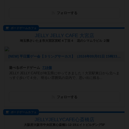
フォローする
ボードゲームカフェ
JELLY JELLY CAFE 大宮店
埼玉県さいたま市大宮区宮町４丁目４ 花のシマムラビル ２階
[NEW] 平日重ゲー会【３リングサーカス】（2024年09月01日 15時33分）
遊べるボードゲーム
718個
JELLY JELLY CAFEが埼玉県にやってきました！大宮駅東口から北へま
っすぐ歩いて４分。 明るい雰囲気の店内で、思い出に残る...
フォローする
ボードゲームカフェ
JELLYJELLYCAFE心斎橋店
大阪府大阪市中央区東心斎橋1-12-19エイトビルヂング5F