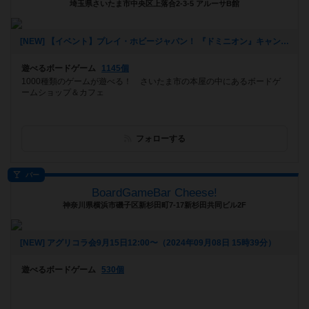
埼玉県さいたま市中央区上落合2-3-5 アルーサB館
[NEW] 【イベント】プレイ・ホビージャパン！ 『ドミニオン』キャンペーン開催！（11/4 追記アリ）（2024年10月24日 21時41分）
遊べるボードゲーム
1145個
1000種類のゲームが遊べる！ さいたま市の本屋の中にあるボードゲ
ームショップ＆カフェ
フォローする
バー
BoardGameBar Cheese!
神奈川県横浜市磯子区新杉田町7-17新杉田共同ビル2F
[NEW] アグリコラ会9月15日12:00〜（2024年09月08日 15時39分）
遊べるボードゲーム
530個