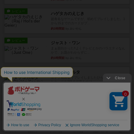
レビュー
ハゲタカのえじき
超有名なゲームですが、初めてプレイしました。1
から15までのカードがプ...
約3時間前
by みいやん
レビュー
ジャスト・ワン
まぁ面白かった‼️よくテレビとかのバラエティなん
かで、お題がわからずに...
約3時間前
by みいやん
レビュー
ピタッコカルタ
ボドゲ相席会でプレイしましたひらがなが書かれ
たカードを2枚まで手をつけ...
約3時間前
by みいやん
ルール/インスト
画像付き
充実
ノームズ・アット・ナイト
ベネボレンス女王は、忠実な臣民を称えるための
祝宴を開こうとしています。...
約4時間前
by jurong