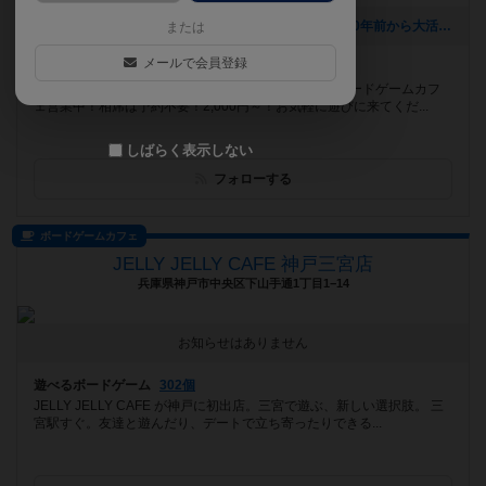
[NEW] 【おすすめボードゲーム】(前編)10周年企画！10年前から大活躍のボードゲーム【#163】をあげました（2026年08月06日 00時03分）
または
メールで会員登録
遊べるボードゲーム
859個
恵比寿駅徒歩8分！平日18～23時、休日13～23時はボードゲームカフ
ェ営業中！相席は予約不要！2,000円～！お気軽に遊びに来てくだ...
しばらく表示しない
フォローする
ボードゲームカフェ
JELLY JELLY CAFE 神戸三宮店
兵庫県神戸市中央区下山手通1丁目1−14
お知らせはありません
遊べるボードゲーム
302個
JELLY JELLY CAFE が神戸に初出店。三宮で遊ぶ、新しい選択肢。 三
宮駅すぐ。友達と遊んだり、デートで立ち寄ったりできる...