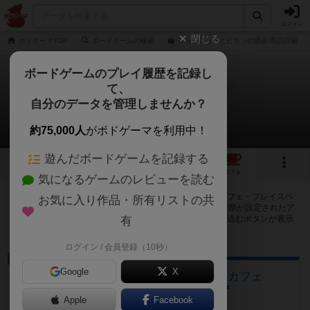
ログイン
閉じる
ボドゲーマTOP
ボードゲームの検索
シャーロックとピカソの通販/商品詳細
ボードゲームのプレイ履歴を記録し
て、
シャーロックとピカソ
自分のデータを管理しませんか？
45店のカフェ/スペースが提供中
約75,000人
がボドゲーマを利用中！
遊んだボードゲームを記録する
1
1
2
45
トップ
画像
動画
レビュー
カフェ
気になるゲームのレビューを読む
シャーロックとピカソで遊ぶことができるボードゲームカフェ・プレイスペ
お気に入り作品・所有リストの共
ースが45店登録されています。公開プロフィールの都道府県が設定されたア
カウントでログインすると、同じ都道府県内の店舗に絞り込むボタンが表示
有
されます。
ログイン / 会員登録（10秒）
ボードゲームカフェ
Google
X
アジトベル 恵比寿のボードゲームカフェ
東京都渋谷区恵比寿1丁目26-17 阿部ビル 4F
Apple
Facebook