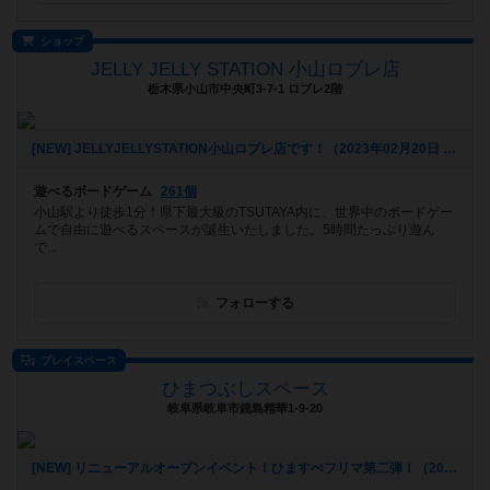
ショップ
JELLY JELLY STATION 小山ロブレ店
栃木県小山市中央町3-7-1 ロブレ2階
[NEW] JELLYJELLYSTATION小山ロブレ店です！（2023年02月20日 11時11分）
遊べるボードゲーム
261個
小山駅より徒歩1分！県下最大級のTSUTAYA内に、世界中のボードゲー
ムで自由に遊べるスペースが誕生いたしました。5時間たっぷり遊ん
で...
フォローする
プレイスペース
ひまつぶしスペース
岐阜県岐阜市鏡島精華1-9-20
[NEW] リニューアルオープンイベント！ひますぺフリマ第二弾！（2022年11月18日 17時24分）