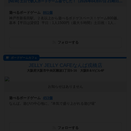
[NEW] 土日で鉄人ボードゲーム会でした！（2026年04月07日 21時31分）
遊べるボードゲーム
861個
神戸市新長田駅。２名以上から遊べるボドゲスペース！ゲーム800越。
基本【平日は貸切】 平日：1人1500円（最大５時間）土日祝：1人...
フォローする
ボードゲームカフェ
JELLY JELLY CAFEなんば戎橋店
大阪府大阪市中央区難波1丁目5-16 大阪B＆Vビル4F
お知らせはありません
遊べるボードゲーム
453個
なんば。遊びの中心地に、”本気で盛り上がれる遊び場”
フォローする