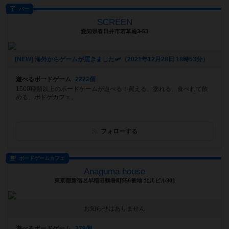
バー
SCREEN
愛知県春日井市若草通3-53
[NEW] 海外からゲームが届きました🛩（2021年12月28日 18時53分）
遊べるボードゲーム
2222個
1500種類以上のボードゲームが遊べる！買える、塗れる、食べれて飲
める、ボドゲカフェ。
フォローする
ボードゲームカフェ
Anaguma house
東京都新宿区早稲田鶴巻町556番地 北川ビル301
お知らせはありません
遊べるボードゲーム
379個