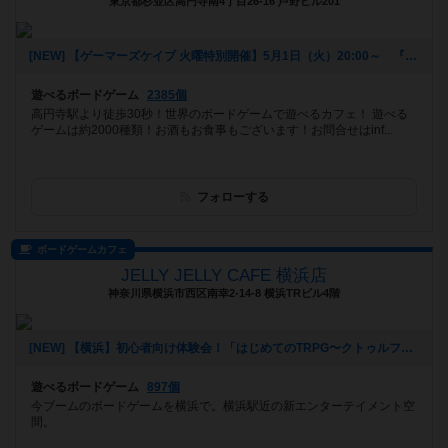
東京都杉並区高円寺南4丁目26-16 芦野ビル201
[NEW] 【ゲーマーズケイブ 火曜特別開催】5月1日（火）20:00～ 『ロールプレイヤー』（2018年04月22日 18時42分）
遊べるボードゲーム
2385個
高円寺駅より徒歩30秒！世界のボードゲームで遊べるカフェ！ 遊べる
ゲームは約2000種類！お酒もお食事もございます！お問合せはinf...
フォローする
ボードゲームカフェ
JELLY JELLY CAFE 横浜店
神奈川県横浜市西区南幸2-14-8 横浜TRビル4階
[NEW] 【横浜】初心者向け体験会！「はじめてのTRPG〜クトゥルフ神話TRPG〜」【4月18日】（2018年04月06日 16時53分）
遊べるボードゲーム
897個
今ブームのボードゲームを横浜で。横浜駅近の新エンターテイメント空
間。