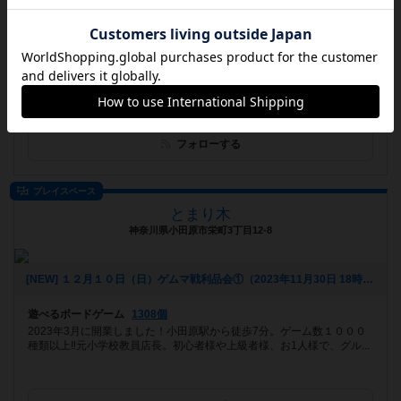
お知らせはありません
遊べるボードゲーム
657個
那覇市三原のアナログゲームショップです。 平日1000円、土日祝1500
円+ワンドリンク（300円）にて遊び放題。 相席のお客様もグ...
フォローする
プレイスペース
とまり木
神奈川県小田原市栄町3丁目12-8
[NEW] １２月１０日（日）ゲムマ戦利品会①（2023年11月30日 18時05分）
遊べるボードゲーム
1308個
2023年3月に開業しました！小田原駅から徒歩7分。ゲーム数１０００
種類以上‼️元小学校教員店長。初心者様や上級者様、お1人様で、グル...