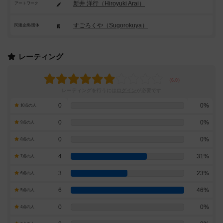
新井 洋行（Hiroyuki Arai）
アートワーク
すごろくや（Sugorokuya）
関連企業/団体
レーティング
レーティングを行うには
ログイン
が必要です
0
0%
10点の人
0
0%
9点の人
0
0%
8点の人
4
31%
7点の人
3
23%
6点の人
6
46%
5点の人
0
0%
4点の人