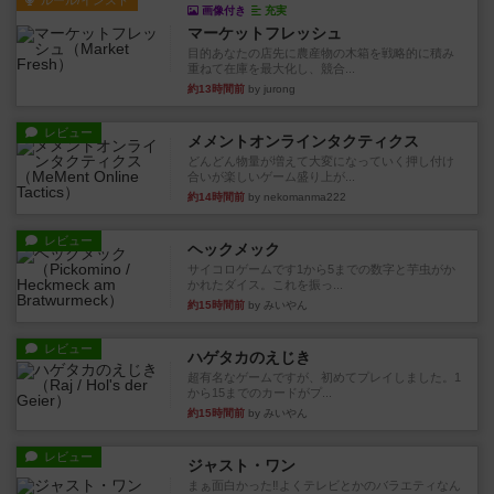
ルール/インスト
画像付き
充実
マーケットフレッシュ
目的あなたの店先に農産物の木箱を戦略的に積み
重ねて在庫を最大化し、競合...
約13時間前
by jurong
レビュー
メメントオンラインタクティクス
どんどん物量が増えて大変になっていく押し付け
合いが楽しいゲーム盛り上が...
約14時間前
by nekomanma222
レビュー
ヘックメック
サイコロゲームです1から5までの数字と芋虫がか
かれたダイス。これを振っ...
約15時間前
by みいやん
レビュー
ハゲタカのえじき
超有名なゲームですが、初めてプレイしました。1
から15までのカードがプ...
約15時間前
by みいやん
レビュー
ジャスト・ワン
まぁ面白かった‼️よくテレビとかのバラエティなん