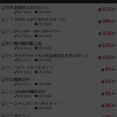
無限まちがいさがし
574
PT
紹介文あり
2件の投稿
リワイルド：サウスアメリカ
389
PT
紹介文なし
2件の投稿
アンダー・ザ・テーブラー
378
PT
紹介文あり
1件の投稿
宵と暁の呪文書
133
PT
紹介文あり
8件の投稿
セミファイナル ～お前はまだ生きている～
103
PT
紹介文あり
1件の投稿
ワン・トゥ・ファイブ
97
PT
紹介文あり
1件の投稿
南北戦争
91
PT
紹介文あり
1件の投稿
ふたつの城の物語
91
PT
紹介文あり
6件の投稿
ノームズ・アット・ナイト
88
PT
紹介文なし
1件の投稿
マーリン