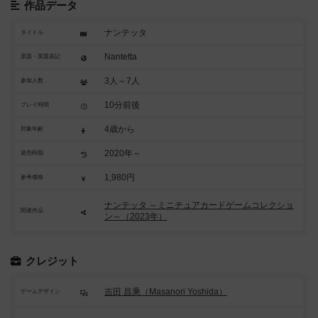
作品データ
ナンテッタ
タイトル
Nantetta
原題・英題表記
3人～7人
参加人数
10分前後
プレイ時間
4歳から
対象年齢
2020年～
発売時期
1,980円
参考価格
ナンテッタ ～ミニチュアカードゲームコレクショ
関連作品
ン～（2023年）
クレジット
吉田 昌乘（Masanori Yoshida）
ゲームデザイン