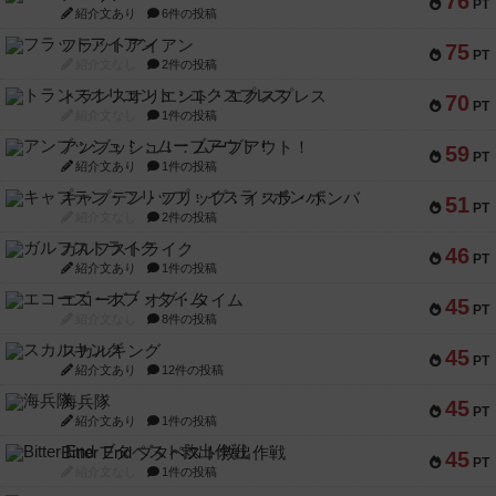
76
PT
紹介文あり
6件の投稿
フラットアイアン
75
PT
紹介文なし
2件の投稿
トランスオリエント・エクスプレス
70
PT
紹介文なし
1件の投稿
アンブッシュ！：ムーブアウト！
59
PT
紹介文あり
1件の投稿
キャプテン・フリップ：イスラ・ボンバ
51
PT
紹介文なし
2件の投稿
ガルフストライク
46
PT
紹介文あり
1件の投稿
エコーズ・オブ・タイム
45
PT
紹介文なし
8件の投稿
スカルキング
45
PT
紹介文あり
12件の投稿
海兵隊
45
PT
紹介文あり
1件の投稿
Bitter End ブタペスト救出作戦
45
PT
紹介文なし
1件の投稿