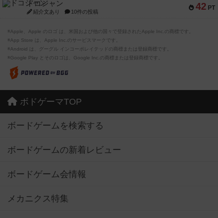
ドコジャン
42
PT
紹介文あり
10件の投稿
※Apple、Apple のロゴ は、米国および他の国々で登録されたApple Inc.の商標です。
※App Store は、Apple Inc.のサービスマークです。
※Android は、グーグル インコーポレイテッドの商標または登録商標です。
※Google Play とそのロゴは、Google Inc.の商標または登録商標です。
ボドゲーマTOP
ボードゲームを検索する
ボードゲームの新着レビュー
ボードゲーム会情報
メカニクス特集