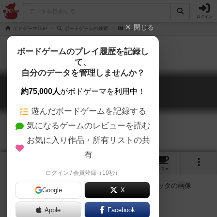
ログイン
閉じる
ボドゲーマTOP
ボードゲームの検索
ナンテッタ
ボードゲームのプレイ履歴を記録し
て、
自分のデータを管理しませんか？
ナンテッタ
約75,000人
がボドゲーマを利用中！
Nantetta
遊んだボードゲームを記録する
気になるゲームのレビューを読む
お気に入り作品・所有リストの共
有
3
2
17
トップ
画像
動画
レビュー
カフェ
ログイン / 会員登録（10秒）
Google
X
感受性を育む新感覚かるた
Apple
Facebook