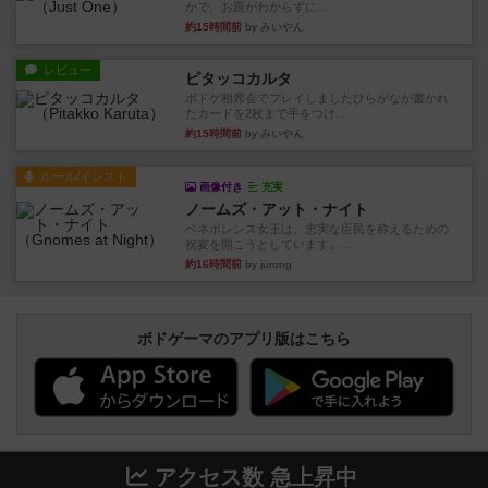
かで、お題がわからずに...
約15時間前
by みいやん
レビュー
ピタッコカルタ
ボドゲ相席会でプレイしましたひらがなが書かれ
たカードを2枚まで手をつけ...
約15時間前
by みいやん
ルール/インスト
画像付き
充実
ノームズ・アット・ナイト
ベネボレンス女王は、忠実な臣民を称えるための
祝宴を開こうとしています。...
約16時間前
by jurong
ボドゲーマのアプリ版はこちら
アクセス数 急上昇中