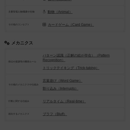
動物（Animal）
主要登場人物/職業や生物
カードゲーム（Card Game）
その他のコンセプト
メカニクス
パターン認識（正解の絵が存在）（Pattern
Recognition）
得点や資源等の獲得ルール
トリックテイキング（Trick-taking）
言葉遊び（Word Game）
その他のメカニクスや仕組み
割り込み（Interrupts）
リアルタイム（Real-time）
行動に関する仕組み
ブラフ（Bluff）
頻出するメカニクス