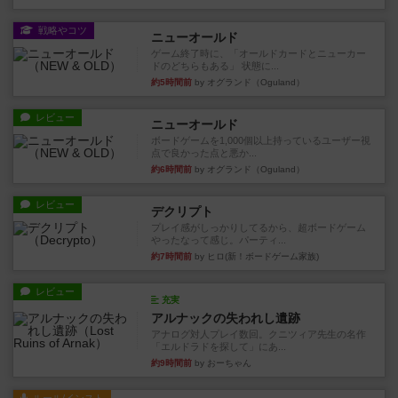
戦略やコツ
ニューオールド
ゲーム終了時に、「オールドカードとニューカー
ドのどちらもある」 状態に...
約5時間前
by オグランド（Oguland）
レビュー
ニューオールド
ボードゲームを1,000個以上持っているユーザー視
点で良かった点と悪か...
約6時間前
by オグランド（Oguland）
レビュー
デクリプト
プレイ感がしっかりしてるから、超ボードゲーム
やったなって感じ。パーティ...
約7時間前
by ヒロ(新！ボードゲーム家族)
レビュー
充実
アルナックの失われし遺跡
アナログ対人プレイ数回。クニツィア先生の名作
「エルドラドを探して」にあ...
約9時間前
by おーちゃん