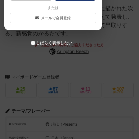
読み手がタイルを自由に選んで、そこに描かれた吹
または
き出しに入りそうなセリフを自分で考えて発表し、
メールで会員登録
他の全員が、これだ！と思う絵を探して早取りす
る、新感覚のかるたです。
しばらく表示しない
上記文章の執筆にご協力くださった方
Arlington Beech
マイボードゲーム登録者
25
87
11
107
興味あり
経験あり
お気に入り
持ってる
テーマ/フレーバー
現代（Present）
舞台の時代背景
日本（Japan）
地域や文化圏など