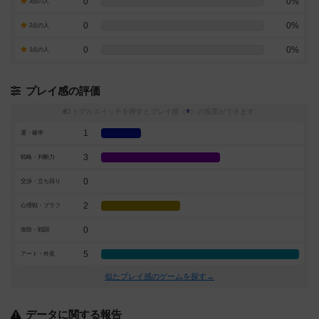
0
0%
3点の人
0
0%
2点の人
0
0%
1点の人
プレイ感の評価
トグルスイッチを押すとプレイ感（
※
）の投票ができます
1
運・確率
3
戦略・判断力
0
交渉・立ち回り
2
心理戦・ブラフ
0
攻防・戦闘
5
アート・外見
似たプレイ感のゲームを探す→
データに関する報告