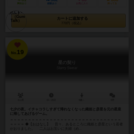
興味あり
経験あり
お気に入り
持ってる
カートに追加する
770円（税込）
19
No.
星の契り
Starry Swear
2人用
15～25分
8歳～
5件
七夕の夜。イチャコラしすぎて帰れなくなった織姫と彦星を元の星座
に帰してあげるゲーム。
＝＝＝＝＝＝＝＝＝＝＝＝＝＝＝＝＝＝＝＝＝＝＝＝＝＝＝＝＝＝＝
＝＝＝＝ ◆【おはなし】 昔々、あるところに織姫と彦星という若者
がおりました。 二人はお互いに夫婦（め...