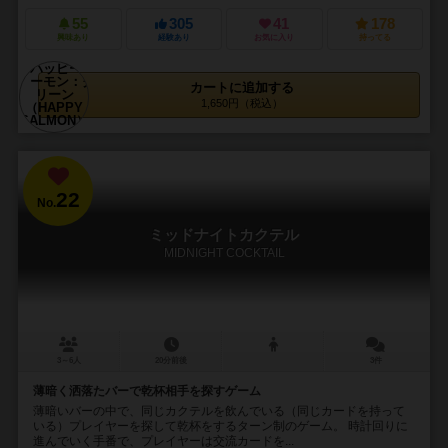
55
305
41
178
興味あり
経験あり
お気に入り
持ってる
カートに追加する
1,650円（税込）
22
No.
ミッドナイトカクテル
MIDNIGHT COCKTAIL
3～6人
20分前後
3件
薄暗く洒落たバーで乾杯相手を探すゲーム
薄暗いバーの中で、同じカクテルを飲んでいる（同じカードを持って
いる）プレイヤーを探して乾杯をするターン制のゲーム。 時計回りに
進んでいく手番で、プレイヤーは交流カードを...