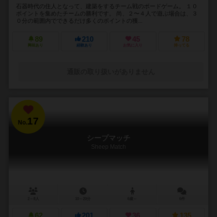
石器時代の住人となって、建築をするチーム戦のボードゲーム。 １０
ポイントを集めたチームの勝利です。 尚、２〜４人で遊ぶ場合は、３
０分の範囲内でできるだけ多くのポイントの獲...
89
210
45
78
興味あり
経験あり
お気に入り
持ってる
通販の取り扱いがありません
17
No.
シープマッチ
Sheep Match
2～8人
10～20分
6歳～
6件
62
201
36
135