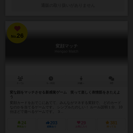
通販の取り扱いがありません
26
No.
変顔マッチ
Hengao Match
2～7人
5～20分
10歳～
5件
変な顔をマッチさせる新感覚ゲーム 笑って楽しく表情筋をきたえよ
う
変顔カードをおでこにあてて、みんながマネする変顔で、 どのカード
なのかを当てるゲームです。 シンプルたのしい！ ルール説明１分、10
分ほどで遊べるゲームです。 ３...
24
203
29
381
興味あり
経験あり
お気に入り
持ってる