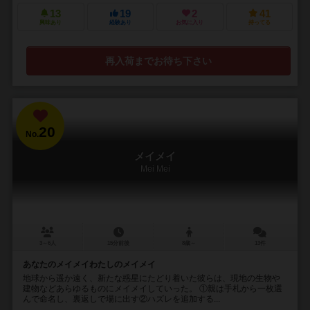
13
19
2
41
興味あり
経験あり
お気に入り
持ってる
再入荷までお待ち下さい
20
No.
メイメイ
Mei Mei
3～6人
15分前後
8歳～
13件
あなたのメイメイわたしのメイメイ
地球から遥か遠く、新たな惑星にたどり着いた彼らは、現地の生物や
建物などあらゆるものにメイメイしていった。 ①親は手札から一枚選
んで命名し、裏返しで場に出す②ハズレを追加する...