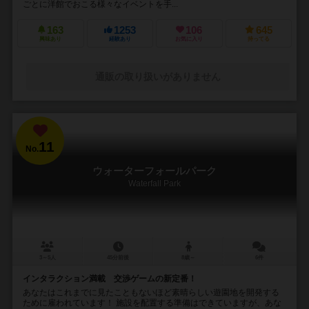
ごとに洋館でおこる様々なイベントを手...
163
1253
106
645
興味あり
経験あり
お気に入り
持ってる
通販の取り扱いがありません
11
No.
ウォーターフォールパーク
Waterfall Park
3～5人
45分前後
8歳～
6件
インタラクション満載 交渉ゲームの新定番！
あなたはこれまでに見たこともないほど素晴らしい遊園地を開発する
ために雇われています！ 施設を配置する準備はできていますが、あな