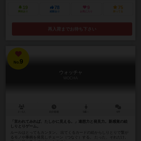
19
78
9
75
興味あり
経験あり
お気に入り
持ってる
再入荷までお待ち下さい
9
No.
ウォッチャ
WOCHA
2～6人
15分前後
5歳～
6件
「言われてみれば、たしかに見える。」連想力と発見力。新感覚の絵
しりとりゲーム。
ルールはとってもカンタン。 出てくるカードの絵からしりとりで繋が
るモノや事柄を発見しチェーン（つなぐ）する。 たった、それだけ。