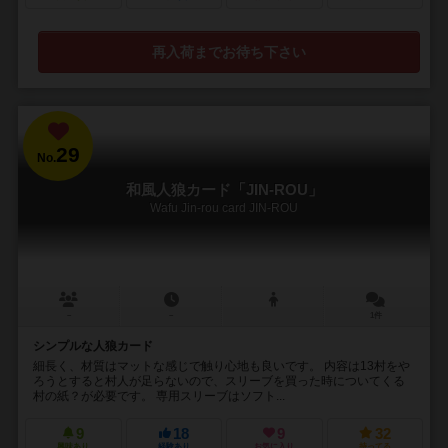
再入荷までお待ち下さい
29
No.
和風人狼カード「JIN-ROU」
Wafu Jin-rou card JIN-ROU
－
－
1件
シンプルな人狼カード
細長く、材質はマットな感じで触り心地も良いです。 内容は13村をや
ろうとすると村人が足らないので、スリーブを買った時についてくる
村の紙？が必要です。 専用スリーブはソフト...
9
18
9
32
興味あり
経験あり
お気に入り
持ってる