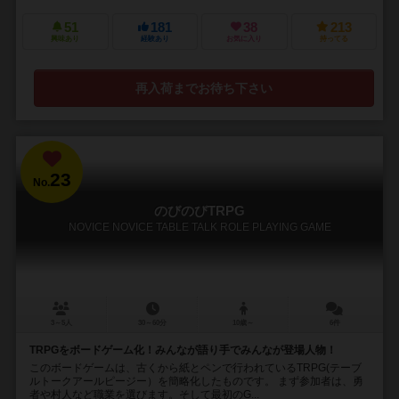
51
181
38
213
興味あり
経験あり
お気に入り
持ってる
再入荷までお待ち下さい
23
No.
のびのびTRPG
NOVICE NOVICE TABLE TALK ROLE PLAYING GAME
3～5人
30～60分
10歳～
6件
TRPGをボードゲーム化！みんなが語り手でみんなが登場人物！
このボードゲームは、古くから紙とペンで行われているTRPG(テーブ
ルトークアールピージー）を簡略化したものです。 まず参加者は、勇
者や村人など職業を選びます。そして最初のG...