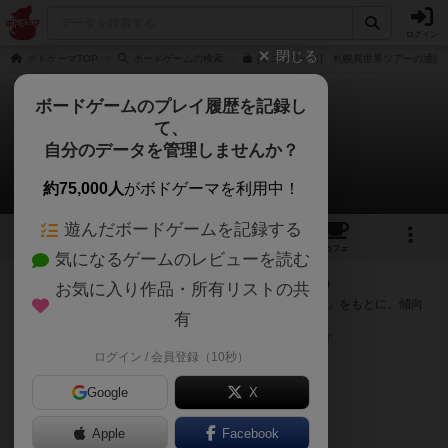
ログイン
閉じる
ボドゲーマTOP
ボードゲームの検索
[ミニシリーズ] 札幌異世界ツアーの通販
ボードゲームのプレイ履歴を記録し
て、
札幌異世界ツアー
自分のデータを管理しませんか？
次のおすすめボードゲーム
約75,000人
がボドゲーマを利用中！
遊んだボードゲームを記録する
3
1
12
トップ
画像
動画
レビュー
カフェ
気になるゲームのレビューを読む
『札幌異世界ツアー』が好きな方へのおすすめ
お気に入り作品・所有リストの共
このゲームのトップページで投票された「プレイ感の評価」をもとに、傾向
有
が近いボードゲームをランキング形式で紹介します。
※リストには一定の投票数がある作品のみを表示しています
ログイン / 会員登録（10秒）
Google
X
Apple
Facebook