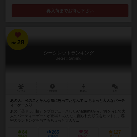
再入荷までお待ち下さい
28
No.
シークレットランキング
Secret Ranking
3～10人
10分前後
18歳～
6件
あの人、私のことそんな風に思ってたなんて… ちょっと大人なパーテ
ィーゲーム♡
あの『昼ドラ川柳』をプロデュースしたAnagumaから、満を時して大
人のパーティーゲームが登場！ みんなに配られた順位をヒントに、秘
密のランキングを当てるちょっと大人な...
84
265
56
127
興味あり
経験あり
お気に入り
持ってる