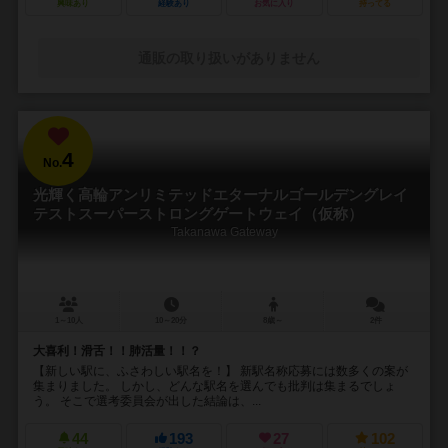
興味あり
経験あり
お気に入り
持ってる
通販の取り扱いがありません
4
No.
光輝く高輪アンリミテッドエターナルゴールデングレイ
テストスーパーストロングゲートウェイ（仮称）
Takanawa Gateway
1～10人
10～20分
8歳～
2件
大喜利！滑舌！！肺活量！！？
【新しい駅に、ふさわしい駅名を！】 新駅名称応募には数多くの案が
集まりました。 しかし、どんな駅名を選んでも批判は集まるでしょ
う。 そこで選考委員会が出した結論は、...
44
193
27
102