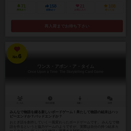
71
158
21
108
興味あり
経験あり
お気に入り
持ってる
再入荷までお待ち下さい
6
No.
ワンス・アポン・ア・タイム
Once Upon a Time: The Storytelling Card Game
2～6人
30分前後
8歳～
16件
みんなで物語を綴る新しいボードゲーム！果たして物語の結末はハッ
ピーエンドか？バッドエンドか？
おとぎ話を創作していく一風変わったボードゲームです。 みんなで物
語を作るというと協力ゲームのようですが、実際は自分の持つ結末カ
ードのエンンディングを物語へ誘導する対戦ゲーム...