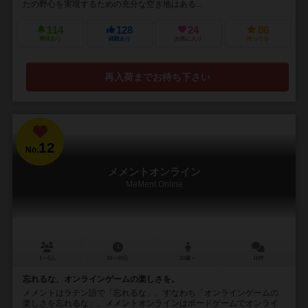
たの野心を実現するための充分な空き地はある...
114
128
24
86
興味あり
経験あり
お気に入り
持ってる
再入荷までお待ち下さい
12
No.
メメントオンライン
MeMent Online
1～5人
30～60分
10歳～
10件
忘れるな、オンラインゲームの楽しさを。
メメントはラテン語で「忘れるな」、すなわち「オンラインゲームの
楽しさを忘れるな」、メメントオンラインはボードゲームでオンライ