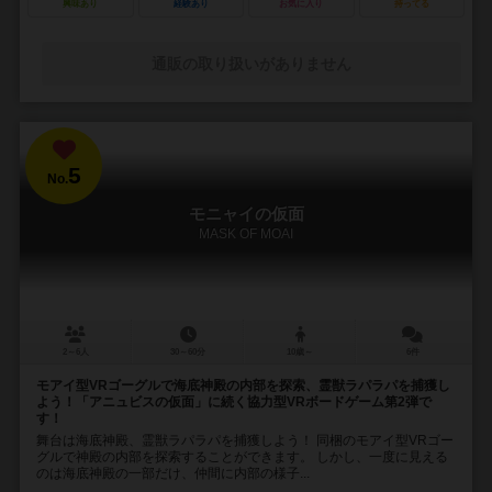
興味あり
経験あり
お気に入り
持ってる
通販の取り扱いがありません
5
No.
モニャイの仮面
MASK OF MOAI
2～6人
30～60分
10歳～
6件
モアイ型VRゴーグルで海底神殿の内部を探索、霊獣ラパラパを捕獲し
よう！「アニュビスの仮面」に続く協力型VRボードゲーム第2弾で
す！
舞台は海底神殿、霊獣ラパラパを捕獲しよう！ 同梱のモアイ型VRゴー
グルで神殿の内部を探索することができます。 しかし、一度に見える
のは海底神殿の一部だけ、仲間に内部の様子...