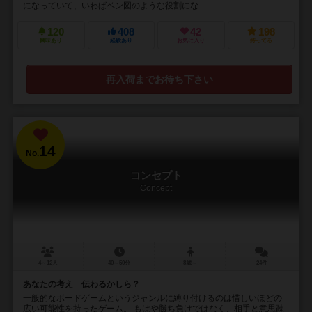
になっていて、いわばベン図のような役割にな...
120
408
42
198
興味あり
経験あり
お気に入り
持ってる
再入荷までお待ち下さい
14
No.
コンセプト
Concept
4～12人
40～50分
8歳～
24件
あなたの考え 伝わるかしら？
一般的なボードゲームというジャンルに縛り付けるのは惜しいほどの
広い可能性を持ったゲーム。 もはや勝ち負けではなく、相手と意思疎