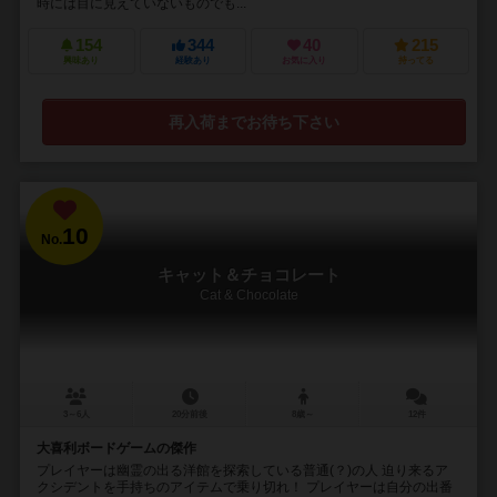
時には目に見えていないものでも...
154
344
40
215
興味あり
経験あり
お気に入り
持ってる
再入荷までお待ち下さい
10
No.
キャット＆チョコレート
Cat & Chocolate
3～6人
20分前後
8歳～
12件
大喜利ボードゲームの傑作
プレイヤーは幽霊の出る洋館を探索している普通(？)の人 迫り来るア
クシデントを手持ちのアイテムで乗り切れ！ プレイヤーは自分の出番