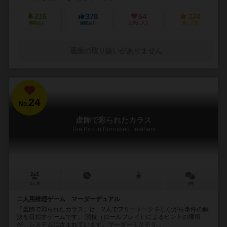
216
378
54
324
興味あり
経験あり
お気に入り
持ってる
通販の取り扱いがありません
24
No.
虚飾で彩られたカラス
The Bird in Borrowed Feathers
2人用
－
4件
二人用推理ゲーム マーダーデュアル
「虚飾で彩られたカラス」は、2人でフリートークをしながら事件の解
決を目指すゲームです。 演技（ロールプレイ）によるヒントの獲得
が、システムに含まれています。マーダーミステリ...