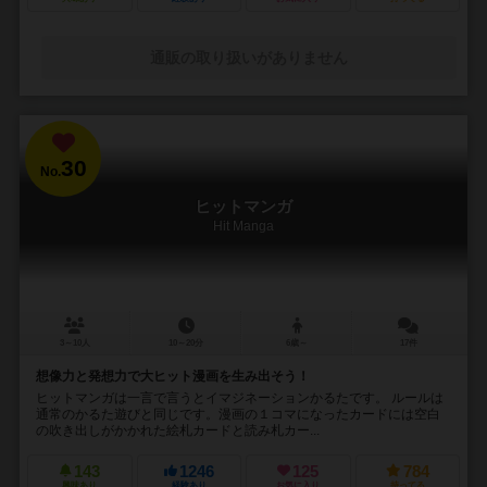
通販の取り扱いがありません
30
No.
ヒットマンガ
Hit Manga
3～10人
10～20分
6歳～
17件
想像力と発想力で大ヒット漫画を生み出そう！
ヒットマンガは一言で言うとイマジネーションかるたです。 ルールは
通常のかるた遊びと同じです。漫画の１コマになったカードには空白
の吹き出しがかかれた絵札カードと読み札カー...
143
1246
125
784
興味あり
経験あり
お気に入り
持ってる