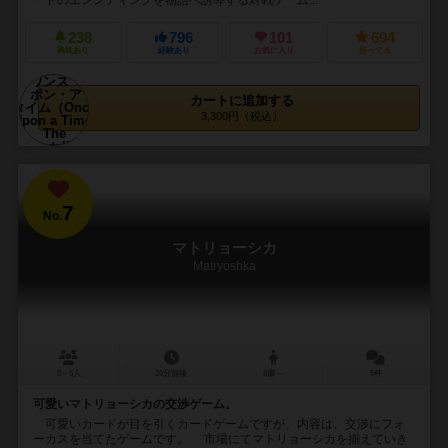
238
796
101
694
興味あり
経験あり
お気に入り
持ってる
カートに追加する
3,300円（税込）
7
No.
マトリョーシカ
Matryoshka
3～5人
20分前後
8歳～
5件
可愛いマトリョーシカの交渉ゲーム。
可愛いカードが目を引くカードゲームですが、内容は、交渉にフォ
ーカスを当てたゲームです。 市場にてマトリョーシカを揃えていき