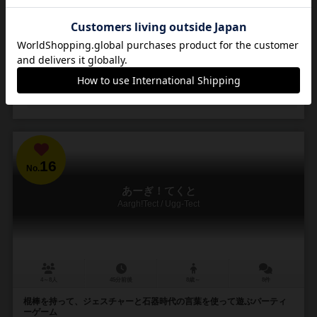
い）。GM(高司祭)だけが知っている秘密のルールを類推しながら、パ
ーツをボードに置き、置き方をGMに採点して貰お...
78
140
18
90
興味あり
経験あり
お気に入り
持ってる
通販の取り扱いがありません
16
No.
あーぎ！てくと
Aargh!Tect / Ugg-Tect
4～8人
45分前後
8歳～
8件
棍棒を持って、ジェスチャーと石器時代の言葉を使って遊ぶパーティ
ーゲーム