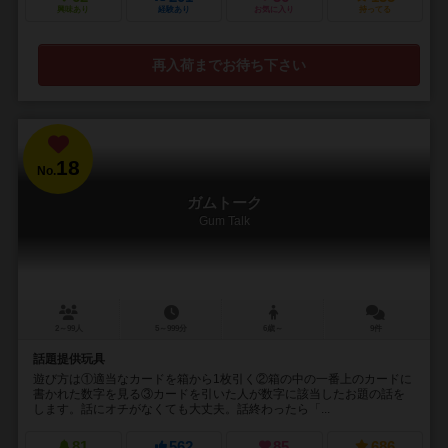
興味あり
経験あり
お気に入り
持ってる
再入荷までお待ち下さい
18
No.
ガムトーク
Gum Talk
2～99人
5～999分
6歳～
9件
話題提供玩具
遊び方は①適当なカードを箱から1枚引く②箱の中の一番上のカードに
書かれた数字を見る③カードを引いた人が数字に該当したお題の話を
します。話にオチがなくても大丈夫。話終わったら「...
81
562
85
686