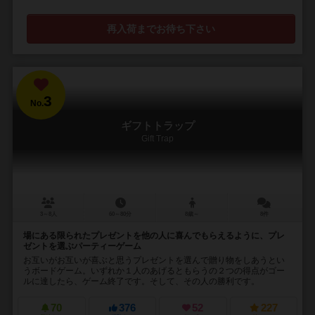
再入荷までお待ち下さい
3
No.
ギフトトラップ
Gift Trap
3～8人
60～80分
8歳～
8件
場にある限られたプレゼントを他の人に喜んでもらえるように、プレ
ゼントを選ぶパーティーゲーム
お互いがお互いが喜ぶと思うプレゼントを選んで贈り物をしあうとい
うボードゲーム。いずれか１人のあげるともらうの２つの得点がゴー
ルに達したら、ゲーム終了です。そして、その人の勝利です。
70
376
52
227