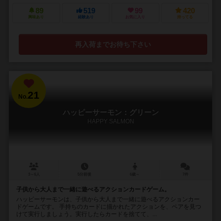
89
519
99
420
興味あり
経験あり
お気に入り
持ってる
再入荷までお待ち下さい
21
No.
ハッピーサーモン：グリーン
HAPPY SALMON
3～6人
5分前後
6歳～
7件
子供から大人まで一緒に遊べるアクションカードゲーム。
ハッピーサーモンは、子供から大人まで一緒に遊べるアクションカー
ドゲームです。 手持ちのカードに描かれたアクションを、ペアを見つ
けて実行しましょう。実行したらカードを捨てて、...