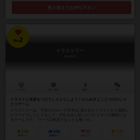
再入荷までお待ち下さい
2
No.
イラストリー
Illustori
3～6人
10～30分
5歳～
9件
イラストに名前をつけてしりとりしよう！ひらめきとこじつけのしり
とりゲーム
イラストリーは、手持ちのカード(手札)に描かれたイラストから連想し
たワードでしりとりをして、手札を出し切ったプレイヤーが勝者にな
るゲームです。 ワードは単語でなくとも構いま...
140
446
98
172
興味あり
経験あり
お気に入り
持ってる