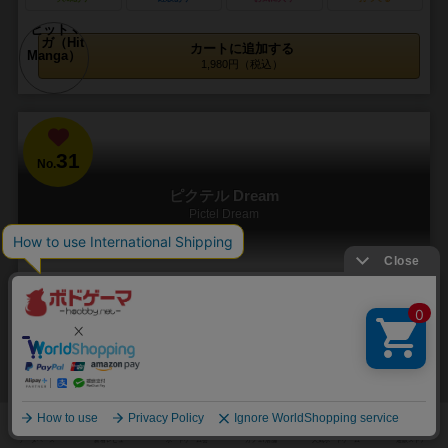
カートに追加する
1,980円（税込）
31
No.
ピクテル Dream
Pictel Dream
3～6人
15～30分
6歳～
3件
40
152
22
167
興味あり
経験あり
お気に入り
持ってる
再入荷までお待ち下さい