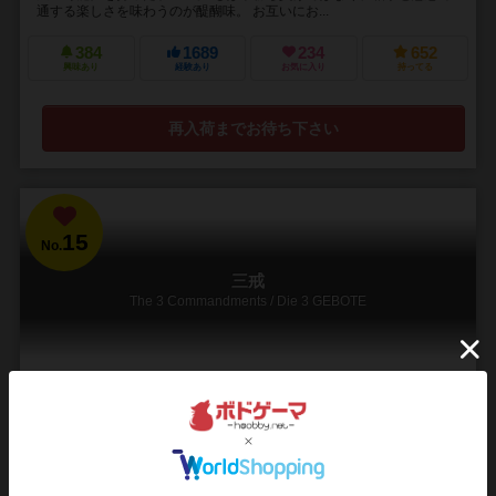
通する楽しさを味わうのが醍醐味。 お互いにお...
384
1689
234
652
興味あり
経験あり
お気に入り
持ってる
再入荷までお待ち下さい
15
No.
三戒
The 3 Commandments / Die 3 GEBOTE
3～7人
45分前後
10歳～
5件
秘密のルールに従い魔方陣にパーツを置け！ 抱腹絶倒パーティゲー
ム
フリーゼの緑じゃないパッケージゲームシリーズ（※シリーズではな