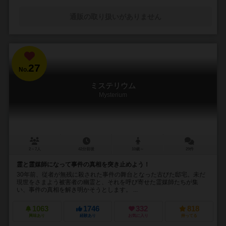
通販の取り扱いがありません
27
No.
ミステリウム
Mysterium
2～7人
42分前後
10歳～
29件
霊と霊媒師になって事件の真相を突き止めよう！
30年前、従者が無残に殺された事件の舞台となった古びた邸宅。未だ
現世をさまよう被害者の幽霊と、それを呼び寄せた霊媒師たちが集
い、事件の真相を解き明かそうとします。 ...
1063
1746
332
818
興味あり
経験あり
お気に入り
持ってる