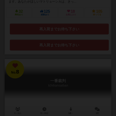
ます。あなたがほしいマトリョーシカは、きっ...
32
125
18
105
興味あり
経験あり
お気に入り
持ってる
再入荷までお待ち下さい
再入荷までお待ち下さい
8
No.
一番裁判
Ichibansaiban
3～10人
30～60分
6歳～
3件