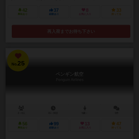
42
37
8
33
興味あり
経験あり
お気に入り
持ってる
再入荷までお待ち下さい
25
No.
ペンギン航空
Penguin Airlines
2～8人
15～30分
9歳～
5件
56
99
13
47
興味あり
経験あり
お気に入り
持ってる