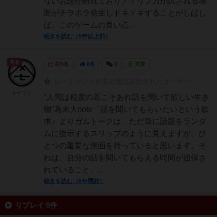
ないお題が紛れておりアドリブ力が試される場
面がチラホラ発生しドキドキすることがしばし
ば。このゲームの良い点...
続きを読む（5年以上前）
勇者
479名
8名
0
充実
レーティングが非公開に設定されたユーザー
ナナワリ
"人間は程度の差こそあれ話を聞いて欲しい生き
物"為末大note「話を聞いてもらいたいという欲
求」よりガムトークは、ただ単に話題をランダ
ムに提示するスリップのように見えますが、ひ
とつの重要な側面を持っていると思います。そ
れは、自分の話を聞いてもらえる時間が担保さ
れていること、...
続きを読む（6年弱前）
リプレイ 0件