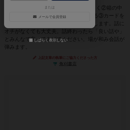
遊び方は①適当なカードを箱から1枚引く②箱の中
または
の一番上のカードに書かれた数字を見る③カードを
メールで会員登録
引いた人が数字に該当したお題の話をします。話に
オチがなくても大丈夫。話終わったら「良い話や」
とみんなで言ってあげてください。場が和み会話が
しばらく表示しない
弾みます。
上記文章の執筆にご協力くださった方
角刈書店