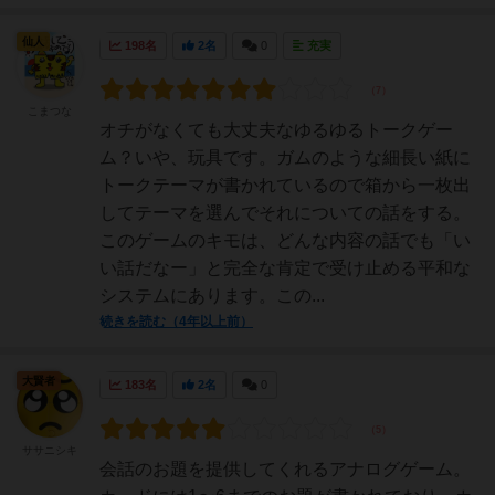
仙人
198名
2名
0
充実
こまつな
オチがなくても大丈夫なゆるゆるトークゲー
ム？いや、玩具です。ガムのような細長い紙に
トークテーマが書かれているので箱から一枚出
してテーマを選んでそれについての話をする。
このゲームのキモは、どんな内容の話でも「い
い話だなー」と完全な肯定で受け止める平和な
システムにあります。この...
続きを読む（4年以上前）
大賢者
183名
2名
0
ササニシキ
会話のお題を提供してくれるアナログゲーム。