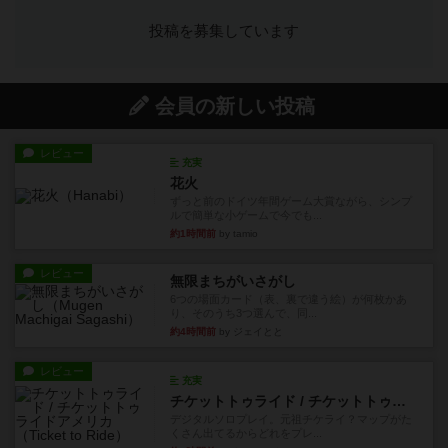
投稿を募集しています
会員の新しい投稿
レビュー
充実
花火
ずっと前のドイツ年間ゲーム大賞ながら、シンプ
ルで簡単な小ゲームで今でも...
約1時間前
by tamio
レビュー
無限まちがいさがし
6つの場面カード（表、裏で違う絵）が何枚かあ
り、そのうち3つ選んで、同...
約4時間前
by ジェイとと
レビュー
充実
チケットトゥライド / チケットトゥライドアメリカ
デジタルソロプレイ。元祖チケライ？マップがた
くさん出てるからどれをプレ...