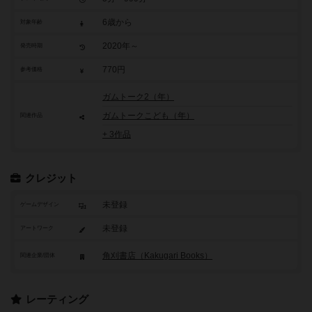
6歳から
対象年齢
2020年～
発売時期
770円
参考価格
ガムトーク2（年）
ガムトークこども（年）
関連作品
+ 3作品
クレジット
未登録
ゲームデザイン
未登録
アートワーク
角刈書店（Kakugari Books）
関連企業/団体
レーティング