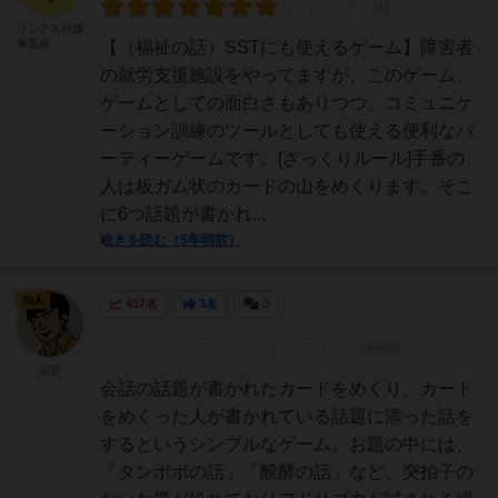
リンクス川越
事業所
【（福祉の話）SSTにも使えるゲーム】障害者
の就労支援施設をやってますが、このゲーム、
ゲームとしての面白さもありつつ、コミュニケ
ーション訓練のツールとしても使える便利なパ
ーティーゲームです。[ざっくりルール]手番の
人は板ガム状のカードの山をめくります。そこ
に6つ話題が書かれ...
続きを読む（5年弱前）
仙人
437名
3名
0
山形
会話の話題が書かれたカードをめくり、カード
をめくった人が書かれている話題に添った話を
するというシンプルなゲーム。お題の中には、
「タンポポの話」「醗酵の話」など、突拍子の