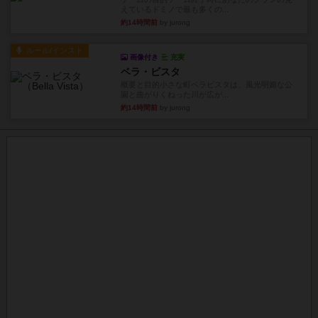
えているドミノで最も多くの...
約14時間前
by jurong
ルール/インスト
画像付き
充実
ベラ・ビスタ
概要と目的小さな町ベラビスタは、風光明媚な公
園と曲がりくねった川が広が...
約14時間前
by jurong