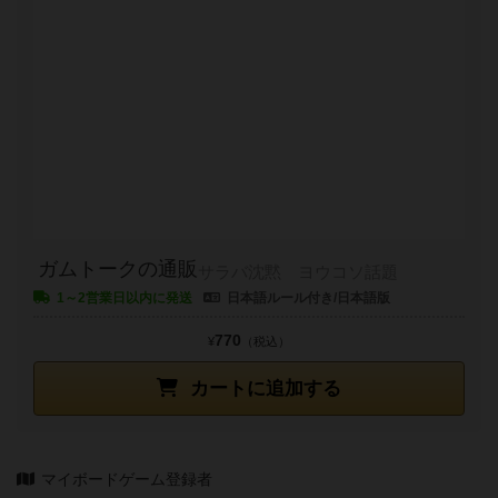
ガムトークの通販
サラバ沈黙 ヨウコソ話題
1～2営業日以内に発送
日本語ルール付き/日本語版
770
¥
（税込）
カートに追加する
マイボードゲーム登録者