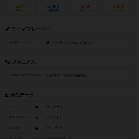
81
562
85
686
興味あり
経験あり
お気に入り
持ってる
テーマ/フレーバー
パーティゲーム（Party）
その他のコンセプト
メカニクス
言葉遊び（Word Game）
その他のメカニクスや仕組み
作品データ
ガムトーク
タイトル
Gum Talk
原題・英題表記
2人～99人
参加人数
5分～999分
プレイ時間