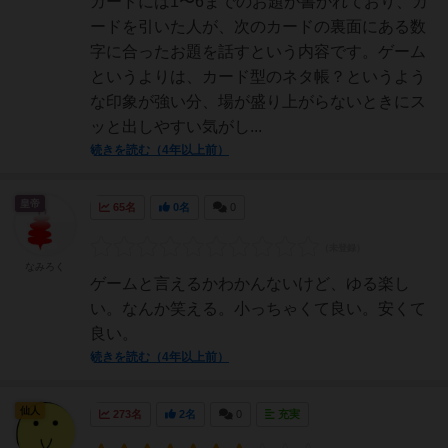
カードには1〜6までのお題が書かれており、カ
ードを引いた人が、次のカードの裏面にある数
字に合ったお題を話すという内容です。ゲーム
というよりは、カード型のネタ帳？というよう
な印象が強い分、場が盛り上がらないときにス
ッと出しやすい気がし...
続きを読む（4年以上前）
皇帝
65名
0名
0
なみろく
ゲームと言えるかわかんないけど、ゆる楽し
い。なんか笑える。小っちゃくて良い。安くて
良い。
続きを読む（4年以上前）
仙人
273名
2名
0
充実