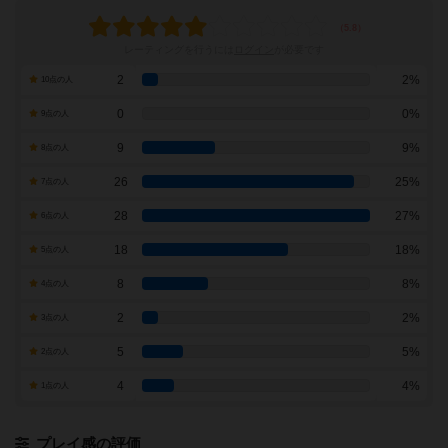
レーティングを行うには
ログイン
が必要です
2
2%
10点の人
0
0%
9点の人
9
9%
8点の人
26
25%
7点の人
28
27%
6点の人
18
18%
5点の人
8
8%
4点の人
2
2%
3点の人
5
5%
2点の人
4
4%
1点の人
プレイ感の評価