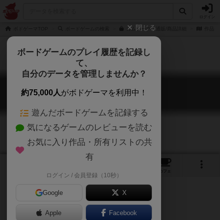
ログイン
閉じる
ボドゲーマTOP
ボードゲームの検索
ガムトークの通販/商品詳細
作品デ
ボードゲームのプレイ履歴を記録し
て、
自分のデータを管理しませんか？
ガムトーク
約75,000人
がボドゲーマを利用中！
Gum Talk
遊んだボードゲームを記録する
気になるゲームのレビューを読む
お気に入り作品・所有リストの共
有
2
7
9
102
トップ
画像
動画
レビュー
カフェ
ログイン / 会員登録（10秒）
Google
X
話題提供玩具
Apple
Facebook