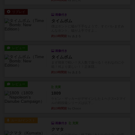
リプレイ
画像付き
タイムボム
僕はホントに嘘が下手なようで、すぐバレますみ
んなホント、嘘が上手ですよ...
約13時間前
by あまる
レビュー
画像付き
タイムボム
まず簡単で軽い！大人数で遊べる！それなのに小
箱！何より楽しい！！正体隠...
約13時間前
by あまる
レビュー
充実
1809
ケビン・ザッカーがデザインした１ヘクス=２マイ
ルの戦役級シリーズは以下...
約13時間前
by Chaco
ルール/インスト
画像付き
充実
クマタ
ゲームの目的ゲーム終了時にあなたのクランの見