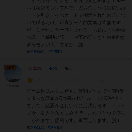
「すべらない話」をご家庭で楽しめます！ルー
ルは極めてシンプルで、ガムのように細長いカ
ードを引き、そのカードで指定されたお題につ
いて喋るだけ。正直ゲーム的要素は皆無です
が、なぜかスゲー盛り上がる！お題は「小学校
の話」「移動の話」「包丁の話」など抽象的す
ぎるモノが大半ですが、結...
続きを読む（4年弱前）
大賢者
218名
0名
0
anemone
ゲーム性はありません、便利グッズです(笑)ラ
ンダムな話題が5つ書かれたカードが60枚入っ
ていて、話題がほしい時に活躍します！ドライ
ブや、友人と久々に会う時、これひとつで盛り
上がれます。便利です。重宝してます。(笑)
続きを読む（約4年前）