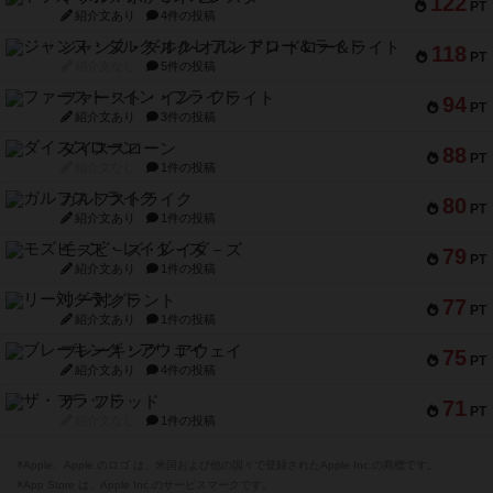
122
PT
紹介文あり
4件の投稿
ジャンヌ・ダルク-オルレアン ドロー＆ライト
118
PT
紹介文なし
5件の投稿
ファースト・イン・フライト
94
PT
紹介文あり
3件の投稿
ダイススローン
88
PT
紹介文なし
1件の投稿
ガルフストライク
80
PT
紹介文あり
1件の投稿
モズビ－ズ・レイダ－ズ
79
PT
紹介文あり
1件の投稿
リー対グラント
77
PT
紹介文あり
1件の投稿
ブレーキング・アウェイ
75
PT
紹介文あり
4件の投稿
ザ・フラッド
71
PT
紹介文なし
1件の投稿
※Apple、Apple のロゴ は、米国および他の国々で登録されたApple Inc.の商標です。
※App Store は、Apple Inc.のサービスマークです。