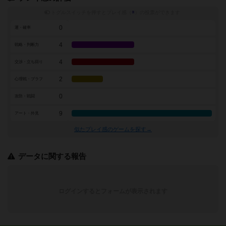
トグルスイッチを押すとプレイ感（
※
）の投票ができます
0
運・確率
4
戦略・判断力
4
交渉・立ち回り
2
心理戦・ブラフ
0
攻防・戦闘
9
アート・外見
似たプレイ感のゲームを探す→
データに関する報告
ログインするとフォームが表示されます