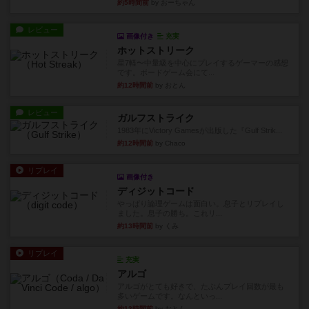
約5時間前
by おーちゃん
レビュー
画像付き
充実
ホットストリーク
星7軽〜中量級を中心にプレイするゲーマーの感想
です。ボードゲーム会にて...
約12時間前
by おとん
レビュー
ガルフストライク
1983年にVictory Gamesが出版した『Gulf Strik...
約12時間前
by Chaco
リプレイ
画像付き
ディジットコード
やっぱり論理ゲームは面白い。息子とリプレイし
ました。息子の勝ち。これリ...
約13時間前
by くみ
リプレイ
充実
アルゴ
アルゴがとても好きで、たぶんプレイ回数が最も
多いゲームです。なんといっ...
約13時間前
by おとん