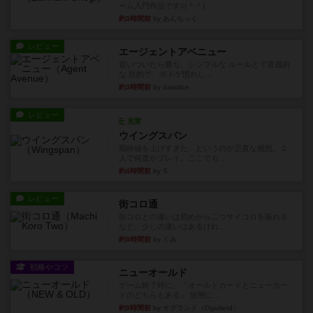
ーム入門作品です♪(＾＾)...
約3時間前
by あんちっく
レビュー
エージェントアベニュー
追いついたら勝ち。シンプルな ルールとで直感的
な 目的で、ボドゲ慣れし...
約3時間前
by daisdice
レビュー
充実
ウイングスパン
期待値を上げすぎた、というのが正直な感想。２
人で何度かプレイ。ここでも...
約4時間前
by S
レビュー
街コロ通
街コロとの違いは初めから二つサイコロを振れる
など、少しの違いはあるけれ...
約9時間前
by くみ
戦略やコツ
ニューオールド
ゲーム終了時に、「オールドカードとニューカー
ドのどちらもある」 状態に...
約9時間前
by オグランド（Oguland）