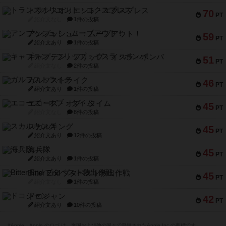
トランスオリエント・エクスプレス
70
PT
紹介文なし
1件の投稿
アンブッシュ！：ムーブアウト！
59
PT
紹介文あり
1件の投稿
キャプテン・フリップ：イスラ・ボンバ
51
PT
紹介文なし
2件の投稿
ガルフストライク
46
PT
紹介文あり
1件の投稿
エコーズ・オブ・タイム
45
PT
紹介文なし
8件の投稿
スカルキング
45
PT
紹介文あり
12件の投稿
海兵隊
45
PT
紹介文あり
1件の投稿
Bitter End ブタペスト救出作戦
45
PT
紹介文なし
1件の投稿
ドコジャン
42
PT
紹介文あり
10件の投稿
※Apple、Apple のロゴ は、米国および他の国々で登録されたApple Inc.の商標です。