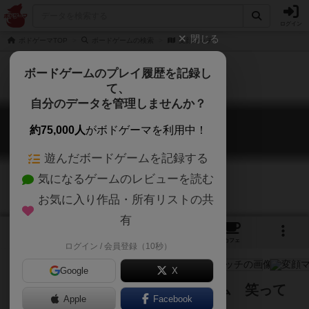
ログイン
閉じる
ボドゲーマTOP
ボードゲームの検索
変顔マッチ
ボードゲームのプレイ履歴を記録し
て、
自分のデータを管理しませんか？
変顔マッチ
約75,000人
がボドゲーマを利用中！
Hengao Match
遊んだボードゲームを記録する
気になるゲームのレビューを読む
お気に入り作品・所有リストの共
有
4
5
36
トップ
画像
動画
レビュー
カフェ
ログイン / 会員登録（10秒）
Google
X
変な顔をマッチさせる新感覚ゲーム 笑って
Apple
Facebook
楽しく表情筋をきたえよう