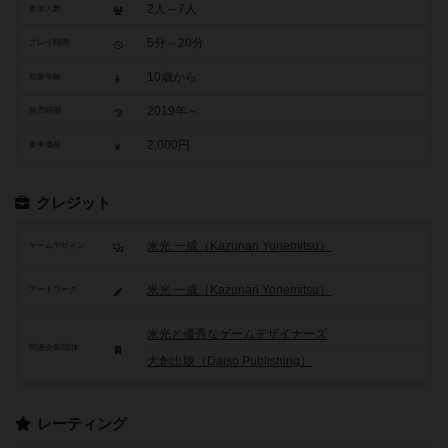
2人～7人
参加人数
5分～20分
プレイ時間
10歳から
対象年齢
2019年～
発売時期
2,000円
参考価格
クレジット
米光 一成（Kazunari Yonemitsu）
ゲームデザイン
米光 一成（Kazunari Yonemitsu）
アートワーク
米光と優秀なゲームデザイナーズ
関連企業/団体
大創出版（Daiso Publishing）
レーティング