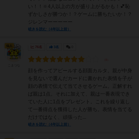
い！！🔆4人以上の方が盛り上がるかも！💕恥
ずかしさが勝つか！？ゲームに勝ちたいか！？
ジレンマーーーーー
続きを読む（4年以上前）
仙人
76名
3名
0
こまつな
顔を作ってアピールする顔面カルタ。親が中身
を見ないで選んだカードに書かれた表情を子が
顔の表情で伝えて当てさせるゲーム。正解すれ
ば親は1点。それに加えて、親は一番表現でき
ていた人に1点をプレゼント。これを繰り返し
て一番得点を獲得した人が勝ち。表情を当てる
だけではなく、頑張った...
続きを読む（4年以上前）