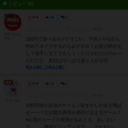
レビュー 5件
大賢者
50名
1名
0
カラハちゃん
ねる
100円で遊べるボドゲすごい。子供とやるのも
初めてボドゲやるのもおすすめ！お題の変顔を
して相手に当ててもらう！ただそれだけのルー
ルだけど、変顔はやっぱり盛り上がる🤣
続きを読む（3年以上前）
勇者
63名
1名
0
ケロベロヌ
信頼関係が必須のゲーム！恥ずかしか吹き飛ば
せーー！◎お題の表情を相手に伝えるゲーム！
♠️お題のカードの表情がなんとも、あいまい
で、、、微妙なニュアンスで、、それがい