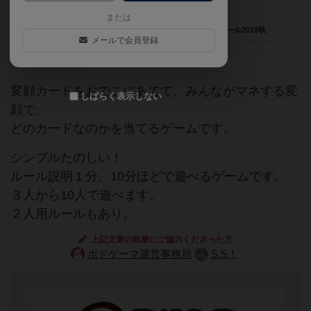
または
ゲームマーケット2019秋（東京）
フォアシュピール2019秋
メールで会員登録
リメイクあり
変顔カードをおでこにあてて、みんながマネする変
しばらく表示しない
顔で、
どのカードなのかを当てるゲームです。
シンプルたのしい！
ルール説明１分、10分ほどで遊べるゲームです。
３人から10人で遊べます。
２人用ルールもあり。
上記文章の執筆にご協力くださった方
ボドゲーマ運営事務局
S.S！