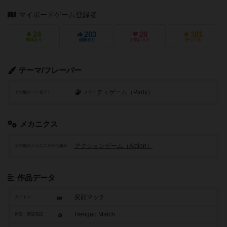
マイボードゲーム登録者
24
203
29
381
興味あり
経験あり
お気に入り
持ってる
テーマ/フレーバー
パーティゲーム（Party）
その他のコンセプト
メカニクス
アクションゲーム（Action）
その他のメカニクスや仕組み
作品データ
変顔マッチ
タイトル
Hengao Match
原題・英題表記