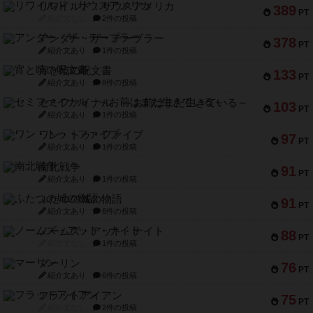
リワイルド：サウスアメリカ
389
PT
紹介文なし
2件の投稿
アンダー・ザ・テーブラー
378
PT
紹介文あり
1件の投稿
宵と暁の呪文書
133
PT
紹介文あり
8件の投稿
セミファイナル ～お前はまだ生きている～
103
PT
紹介文あり
1件の投稿
ワン・トゥ・ファイブ
97
PT
紹介文あり
1件の投稿
南北戦争
91
PT
紹介文あり
1件の投稿
ふたつの城の物語
91
PT
紹介文あり
6件の投稿
ノームズ・アット・ナイト
88
PT
紹介文なし
1件の投稿
マーリン
76
PT
紹介文あり
6件の投稿
フラットアイアン
75
PT
紹介文なし
2件の投稿