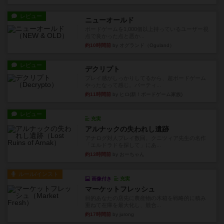
レビュー
ニューオールド
ボードゲームを1,000個以上持っているユーザー視
点で良かった点と悪か...
約10時間前
by オグランド（Oguland）
レビュー
デクリプト
プレイ感がしっかりしてるから、超ボードゲーム
やったなって感じ。パーティ...
約11時間前
by ヒロ(新！ボードゲーム家族)
レビュー
充実
アルナックの失われし遺跡
アナログ対人プレイ数回。クニツィア先生の名作
「エルドラドを探して」にあ...
約13時間前
by おーちゃん
ルール/インスト
画像付き
充実
マーケットフレッシュ
目的あなたの店先に農産物の木箱を戦略的に積み
重ねて在庫を最大化し、競合...
約17時間前
by jurong