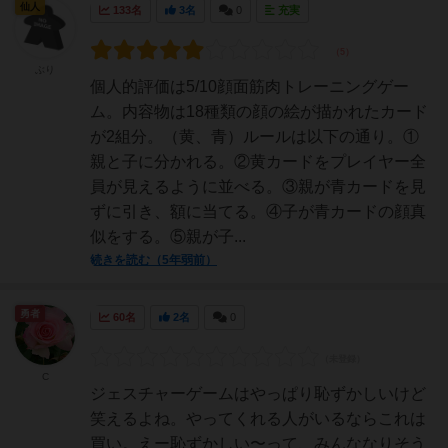
仙人
133名
3名
0
充実
ぶり
個人的評価は5/10顔面筋肉トレーニングゲー
ム。内容物は18種類の顔の絵が描かれたカード
が2組分。（黄、青）ルールは以下の通り。①
親と子に分かれる。②黄カードをプレイヤー全
員が見えるように並べる。③親が青カードを見
ずに引き、額に当てる。④子が青カードの顔真
似をする。⑤親が子...
続きを読む（5年弱前）
勇者
60名
2名
0
C
ジェスチャーゲームはやっぱり恥ずかしいけど
笑えるよね。やってくれる人がいるならこれは
買い。えー恥ずかしい〜って、みんななりそう