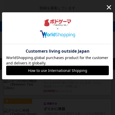
投稿を募集しています
掲示板 0件
投稿を募集しています
会員の新しい投稿
レビュー
ふたつの街の物語
タイルを4×4で並べて街づくりします。ただし、
街は各プレイヤーの間にあ...
約2時間前
by ジェイとと
ルール/インスト
画像付き
ざりかに将棋
３種類の駒だけが登場する超シンプルな将棋系ゲ