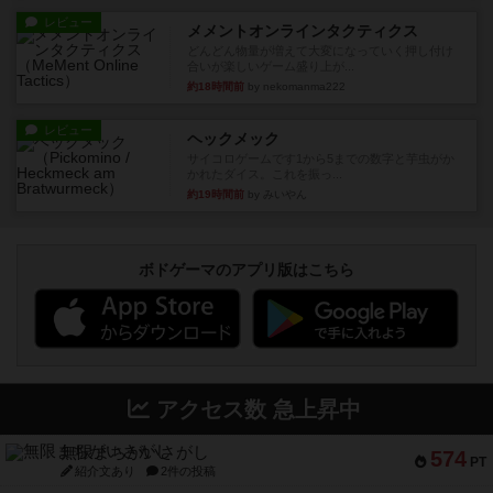
レビュー
メメントオンラインタクティクス
どんどん物量が増えて大変になっていく押し付け
合いが楽しいゲーム盛り上が...
約18時間前
by nekomanma222
レビュー
ヘックメック
サイコロゲームです1から5までの数字と芋虫がか
かれたダイス。これを振っ...
約19時間前
by みいやん
ボドゲーマのアプリ版はこちら
アクセス数 急上昇中
無限まちがいさがし
574
PT
紹介文あり
2件の投稿