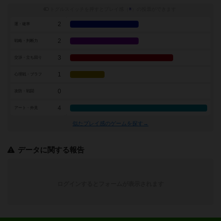
トグルスイッチを押すとプレイ感（
※
）の投票ができます
2
運・確率
2
戦略・判断力
3
交渉・立ち回り
1
心理戦・ブラフ
0
攻防・戦闘
4
アート・外見
似たプレイ感のゲームを探す→
データに関する報告
ログインするとフォームが表示されます