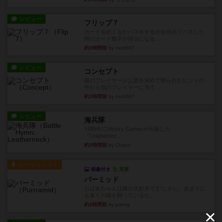
レビュー
フリップ７
カードをめくるかパスをするかを決めてパスした
時のカード数字が得点になる...
約3時間前
by mob567
レビュー
コンセプト
親のプレイヤーがお題を決めて限られたヒントの
中から他のプレイヤーに当て...
約3時間前
by mob567
レビュー
海兵隊
1988年にVictory Gamesが出版した
『Leathernec...
約3時間前
by Chaco
ルール/インスト
画像付き
充実
パーミッド
おばあちゃんは猫が大好きです!しかし、あまりに
も多くの猫を飼っているた...
約3時間前
by jurong