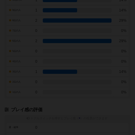
1
14%
1
14%
9点の人
2
29%
8点の人
0
0%
7点の人
2
29%
6点の人
0
0%
5点の人
0
0%
4点の人
1
14%
3点の人
0
0%
2点の人
0
0%
1点の人
プレイ感の評価
トグルスイッチを押すとプレイ感（
※
）の投票ができます
0
運・確率