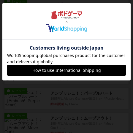
レビュー
画像付き
オラパ・マイン
お気に入りのplayte製です。オラパスペースから
やり、気に入りました...
約4時間前
by くみ
レビュー
マーリン
４人プレイ。インスト1時間プレイ2時間半。結構
ダイス運と手札のカード運...
約5時間前
by oliber
レビュー
アンブッシュ！：シルバースター
1987年にVictory Gamesが出版した『Silver Sta...
約5時間前
by Chaco
レビュー
アンブッシュ！：パープルハート
1985年にVictory Gamesが出版した『Purple Hea...
約5時間前
by Chaco
レビュー
アンブッシュ！：ムーブアウト！
1984年にVictory Gamesが出版した『Move
Out！』...