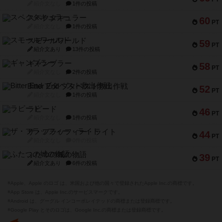
紹介文なし
1件の投稿
スペクタキュラー
60
PT
紹介文なし
1件の投稿
スモールワールド
59
PT
紹介文あり
13件の投稿
ギャンブラー
58
PT
紹介文なし
2件の投稿
Bitter End ブタペスト救出作戦
52
PT
紹介文なし
1件の投稿
ラピード
46
PT
紹介文なし
1件の投稿
ザ・フラッフィー・ライト
44
PT
紹介文なし
0件の投稿
ふたつの城の物語
39
PT
紹介文あり
6件の投稿
※Apple、Apple のロゴ は、米国および他の国々で登録されたApple Inc.の商標です。
※App Store は、Apple Inc.のサービスマークです。
※Android は、グーグル インコーポレイテッドの商標または登録商標です。
※Google Play とそのロゴは、Google Inc.の商標または登録商標です。