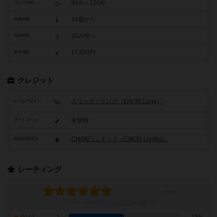
90分～120分
プレイ時間
14歳から
対象年齢
2020年～
発売時期
17,600円
参考価格
クレジット
エリック・ラング（Eric M. Lang）
ゲームデザイン
未登録
アートワーク
CMONリミテッド（CMON Limited）
関連企業/団体
レーティング
レーティングを行うには
ログイン
が必要です
10点の人