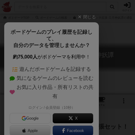
ログイン
閉じる
ボドゲーマTOP
ボードゲームの検索
ライジングサン大拡張 日月神妖譚の通販/
ボードゲームのプレイ履歴を記録し
て、
自分のデータを管理しませんか？
ライジングサン大拡張 日月神妖譚
約75,000人
がボドゲーマを利用中！
Rising Sun:Great 3 Expansions
遊んだボードゲームを記録する
気になるゲームのレビューを読む
お気に入り作品・所有リストの共
有
1
11
トップ
画像
動画
レビュー
カフェ
ログイン / 会員登録（10秒）
Google
X
3つの拡張をひとまとめにした大拡張セット！
Apple
Facebook