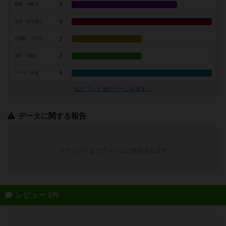
3
戦略・判断力
4
交渉・立ち回り
2
心理戦・ブラフ
2
攻防・戦闘
4
アート・外見
似たプレイ感のゲームを探す→
データに関する報告
ログインするとフォームが表示されます
レビュー 0件