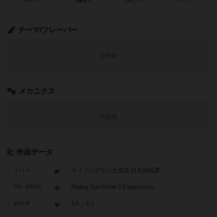
興味あり
経験あり
お気に入り
持ってる
テーマ/フレーバー
未登録
メカニクス
未登録
作品データ
ライジングサン大拡張 日月神妖譚
タイトル
Rising Sun:Great 3 Expansions
原題・英題表記
3人～6人
参加人数