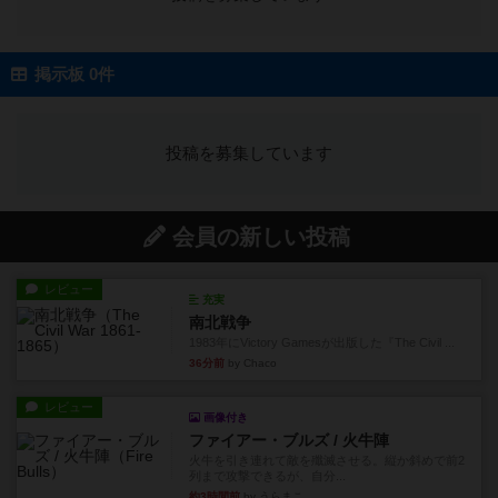
掲示板 0件
投稿を募集しています
会員の新しい投稿
レビュー
充実
南北戦争
1983年にVictory Gamesが出版した『The Civil ...
36分前
by Chaco
レビュー
画像付き
ファイアー・ブルズ / 火牛陣
火牛を引き連れて敵を殲滅させる。縦か斜めで前2
列まで攻撃できるが、自分...
約3時間前
by うらまこ