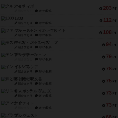
クルティボ
203
PT
紹介文なし
1件の投稿
1809
112
PT
紹介文あり
1件の投稿
ファースト・イン・フライト
108
PT
紹介文あり
3件の投稿
モズビ－ズ・レイダ－ズ
94
PT
紹介文あり
1件の投稿
テンプテーション
79
PT
紹介文なし
2件の投稿
インドネシア
78
PT
紹介文あり
2件の投稿
宵と暁の呪文書
75
PT
紹介文あり
8件の投稿
リスボン・トラム 28
73
PT
紹介文あり
9件の投稿
アマナイト
73
PT
紹介文なし
1件の投稿
ブラヴェスト
66
PT