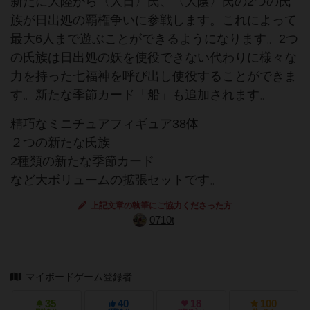
新たに大陸から〈大日〉氏、〈大陰〉氏の2つの氏
族が日出処の覇権争いに参戦します。これによって
最大6人まで遊ぶことができるようになります。2つ
の氏族は日出処の妖を使役できない代わりに様々な
力を持った七福神を呼び出し使役することができま
す。新たな季節カード「船」も追加されます。
精巧なミニチュアフィギュア38体
２つの新たな氏族
2種類の新たな季節カード
など大ボリュームの拡張セットです。
上記文章の執筆にご協力くださった方
0710t
マイボードゲーム登録者
35
40
18
100