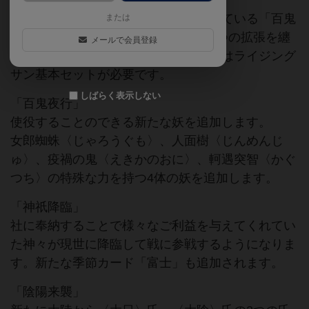
ライジングサンの拡張のうち発売されている「百鬼
または
夜行」「神祇降臨」「陰陽来襲」の3つの拡張を纏
メールで会員登録
めた大拡張セットです。プレイするにはライジング
サン基本セットが必要です。
しばらく表示しない
「百鬼夜行」
使役することのできる新たな妖を追加します。
女郎蜘蛛〈じゃろうぐも〉、人面樹〈じんめんじ
ゅ〉、疫禍の鬼〈えきかのおに〉、軻遇突智〈かぐ
つち〉の特殊な力を持つ4体の妖を追加します。
「神祇降臨」
社に奉納することで様々なご利益を与えてくれてい
た神々が現世に降臨して戦に参戦するようになりま
す。新たな季節カード「富士」も追加されます。
「陰陽来襲」