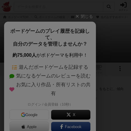
ログイン
閉じる
ボドゲーマTOP
ボードゲームの検索
サファリン
次のおすすめボードゲ
ボードゲームのプレイ履歴を記録し
て、
サファリン
自分のデータを管理しませんか？
次のおすすめボードゲーム
約75,000人
がボドゲーマを利用中！
遊んだボードゲームを記録する
5
1
トップ
画像
動画
レビュー
カフェ
気になるゲームのレビューを読む
『サファリン』が好きな方へのおすすめ
お気に入り作品・所有リストの共
このゲームのトップページで投票された「プレイ感の評価」をもとに、傾向
有
が近いボードゲームをランキング形式で紹介します。
※リストには一定の投票数がある作品のみを表示しています
ログイン / 会員登録（10秒）
Google
X
Apple
Facebook