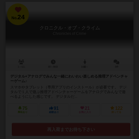
24
No.
クロニクル・オブ・クライム
Chronicles of Crime
1～4人
60～90分
14歳～
3件
デジタル+アナログでみんな一緒にわいわい楽しめる推理アドベンチャ
ーゲーム♪
スマホやタブレット（専用アプリのインストール）が必要です。 デジ
タルで１人で遊ぶ推理アドベンチャーゲームをアナログでみんなで遊
べるようにした感じです。 デジタルだ...
75
91
21
122
興味あり
経験あり
お気に入り
持ってる
再入荷までお待ち下さい