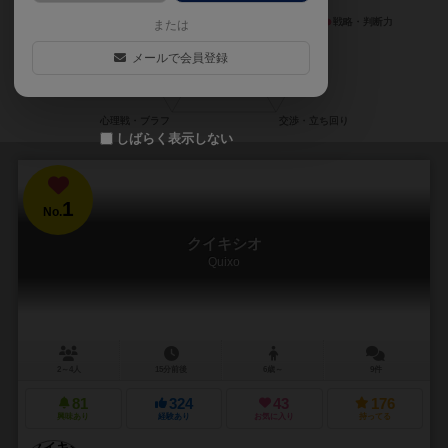
または
メールで会員登録
しばらく表示しない
1
No.
クイキシオ
Quixo
2～4人
15分前後
6歳～
9件
81
324
43
176
興味あり
経験あり
お気に入り
持ってる