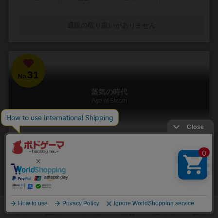
通販の取り扱いがありません
31
No.
蒸気の時代
Age of Steam
1～6人
120分前後
13歳～
11件
鉄道路線を引くのは楽し。経営は苦し！
2003年国際ゲーマーズ賞受賞！ プレイヤーは鉄道会社のオーナーと
なり、株を発行して資金を得、鉄道を建設し、列車を走らせ、都市か
ら都市へと商品を運搬します。 ...
397
544
153
303
興味あり
経験あり
お気に入り
持ってる