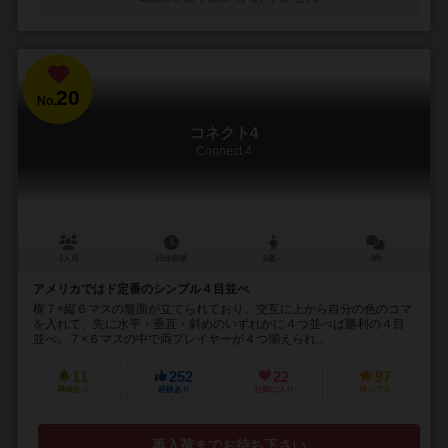
20
No.
コネクト4
Connect 4
2人用
15分前後
6歳～
4件
アメリカではド定番のシンプル４目並べ
横７×縦６マスの盤面が立てられており、交互に上から自分の色のコマ
を入れて、先に水平・垂直・斜めのいずれかに４つ並べば勝利の４目
並べ。７×６マスの中で両プレイヤーが４つ揃えられ...
11
252
22
97
興味あり
経験あり
お気に入り
持ってる
再入荷までお待ち下さい