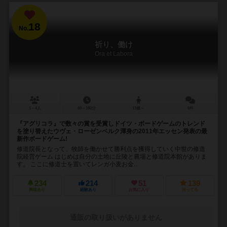
18
No.
祈り、働け
Ora et Labora
1～4人
60～180分
13歳～
6件
『アグリコラ』で数々の賞を受賞しドイツ・ボードゲームのトレンド
を塗り替えたウヴェ・ローゼンベルク渾身の2011年エッセン発表の最
新作ボードゲーム!
修道院長となって、牧師を働かせて勝利点を獲得していく中世の修道
院経営ゲーム はじめは自分の土地に丘陵と農場と修道院本館がありま
す。 ここに修道士を置いてレンガ小麦お金...
234
214
51
139
興味あり
経験あり
お気に入り
持ってる
通販の取り扱いがありません