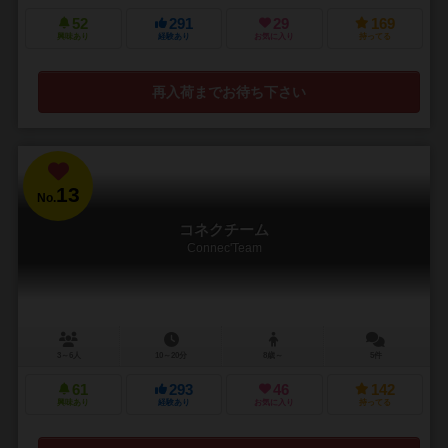
52
291
29
169
興味あり
経験あり
お気に入り
持ってる
再入荷までお待ち下さい
13
No.
コネクチーム
Connec'Team
3～6人
10～20分
8歳～
5件
61
293
46
142
興味あり
経験あり
お気に入り
持ってる