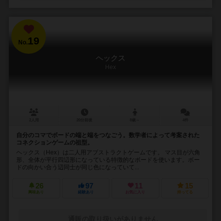
19
No.
ヘックス
Hex
2人用
20分前後
8歳～
4件
自分のコマでボードの端と端をつなごう。数学者によって考案された
コネクションゲームの祖型。
ヘックス（Hex）は二人用アブストラクトゲームです。 マス目が六角
形、全体が平行四辺形になっている特徴的なボードを使います。ボー
ドの向かい合う辺同士が同じ色になっていて...
26
97
11
15
興味あり
経験あり
お気に入り
持ってる
通販の取り扱いがありません