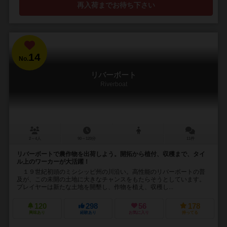
再入荷までお待ち下さい
14
No.
リバーボート
Riverboat
2～4人
90～120分
11件
リバーボートで農作物を出荷しよう。開拓から植付、収穫まで、タイ
ル上のワーカーが大活躍！
１９世紀初頭のミシシッピ州の川沿い。高性能のリバーボートの普
及が、この未開の土地に大きなチャンスをもたらそうとしています。
プレイヤーは新たな土地を開墾し、作物を植え、収穫し...
120
298
56
178
興味あり
経験あり
お気に入り
持ってる