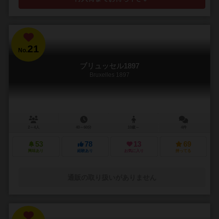
21
No.
ブリュッセル1897
Bruxelles 1897
2～4人
40～60分
10歳～
4件
53
78
13
69
興味あり
経験あり
お気に入り
持ってる
通販の取り扱いがありません