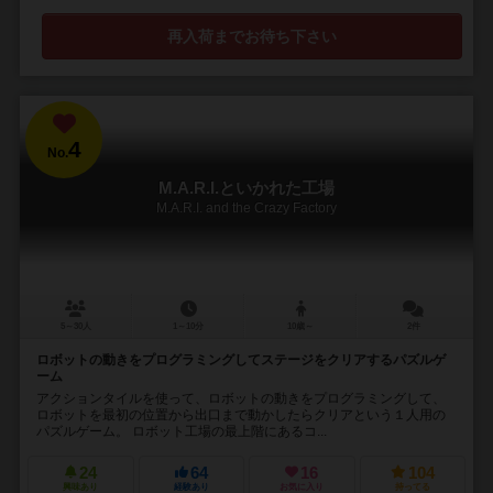
再入荷までお待ち下さい
4
No.
M.A.R.I.といかれた工場
M.A.R.I. and the Crazy Factory
5～30人
1～10分
10歳～
2件
ロボットの動きをプログラミングしてステージをクリアするパズルゲ
ーム
アクションタイルを使って、ロボットの動きをプログラミングして、
ロボットを最初の位置から出口まで動かしたらクリアという１人用の
パズルゲーム。 ロボット工場の最上階にあるコ...
24
64
16
104
興味あり
経験あり
お気に入り
持ってる