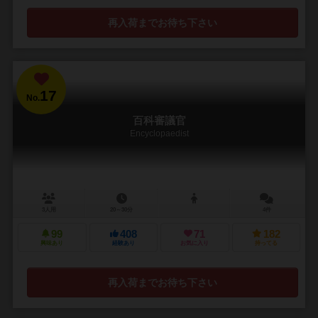
再入荷までお待ち下さい
17
No.
百科審議官
Encyclopaedist
3人用
20～30分
4件
99
408
71
182
興味あり
経験あり
お気に入り
持ってる
再入荷までお待ち下さい