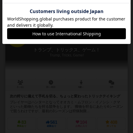
再入荷までお待ち下さい
16
No.
トランプ、トリックス、ゲーム！
Trump, Tricks, Game!
3～4人
30～45分
8歳～
5件
次の狩りに備えて手札を切る、ちょっと変わったトリックテイキング
プレイヤーはハンターとなってオオカミ・ムフロン・イノシシ・クマ
といった動物たちを狩る競争をします。 獲物を狩るにあたり4シーズン
で競うわけですが、最初の3シーズンは狩猟制限...
83
561
104
408
興味あり
経験あり
お気に入り
持ってる