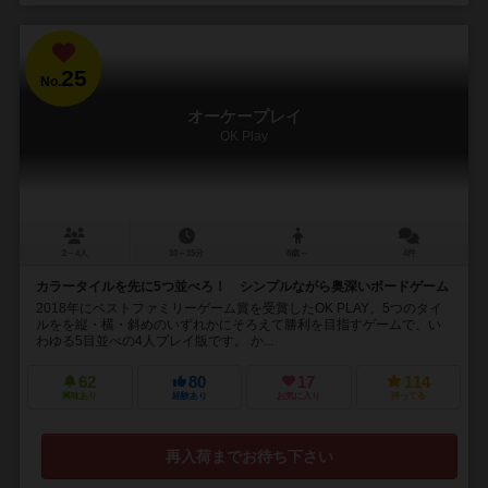
25
No.
オーケープレイ
OK Play
2～4人
10～15分
8歳～
4件
カラータイルを先に5つ並べろ！ シンプルながら奥深いボードゲーム
2018年にベストファミリーゲーム賞を受賞したOK PLAY。5つのタイ
ルをを縦・横・斜めのいずれかにそろえて勝利を目指すゲームで、い
わゆる5目並べの4人プレイ版です。 か...
62
80
17
114
興味あり
経験あり
お気に入り
持ってる
再入荷までお待ち下さい