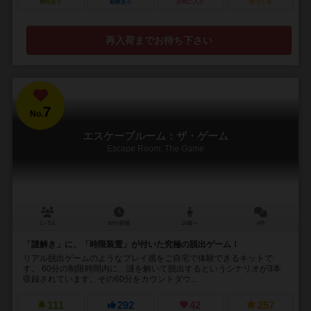
興味あり
経験あり
お気に入り
持ってる
再入荷までお待ち下さい
7
No.
エスケープルーム：ザ・ゲーム
Escape Room: The Game
1～5人
60分前後
16歳～
6件
「謎解き」に、「時限装置」が付いた究極の脱出ゲーム！
リアル脱出ゲームのようなプレイ感をご自宅で体験できるキットで
す。 60分の制限時間内に、謎を解いて脱出するというシナリオが3本
収録されています。その60分をカウントダウ...
111
292
42
257