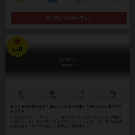
興味あり
経験あり
お気に入り
持ってる
再入荷までお待ち下さい
8
No.
アバロン
Abalone
2人用
30分前後
7歳～
7件
迫りくる玉の隊列を押し返せ！オセロの再来とも言われた人気アブス
トラクト
二人用アブストラクトゲーム。白と黒のプレイヤーに分かれ、六角形
のボードにそれぞれの色の玉を配置しプレイします。 各手番では自分
の色の玉を一マスずつ動かしますが、列単位で...