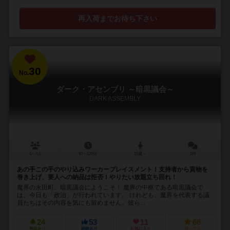
再入荷までお待ち下さい
30
No.
ダーク・アセンブリ ～暗黒議会～
DARK ASSEMBLY
1～4人
60～120分
15歳～
2件
あの手この手のやり込みワーカープレイスメント！支持者から貢物を
巻き上げ、要人への納品は拒否！やりたい放題立ち回れ！
魔界の永田町、暗黒議会にようこそ！ 魔界の中枢である暗黒議会で
は、今日も「政治」が行われています。 けれども、魔界を代表する議
員たちはその内容を気にも留めません。彼ら...
24
53
11
68
興味あり
経験あり
お気に入り
持ってる