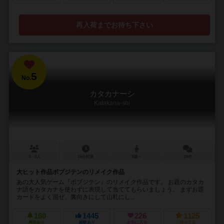
再入荷までお待ち下さい
5
No.
カタカナーシ
Katakana-shi
3～8人
15分前後
8歳～
29件
大ヒット作品ボブジテンのリメイク作品
あの大人気ゲーム『ボブジテン』のリメイク作品です。 お題のカタカ
ナ語をカタカナを使わずに表現して当ててもらいましょう。 まずお題
カードをよく混ぜ、裏向きにして山札にし...
160
1445
226
1125
興味あり
経験あり
お気に入り
持ってる