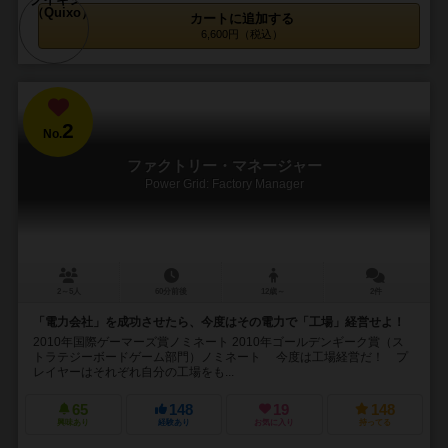
カートに追加する
6,600円（税込）
2
No.
ファクトリー・マネージャー
Power Grid: Factory Manager
2～5人
60分前後
12歳～
2件
「電力会社」を成功させたら、今度はその電力で「工場」経営せよ！
2010年国際ゲーマーズ賞ノミネート 2010年ゴールデンギーク賞（ス
トラテジーボードゲーム部門）ノミネート 今度は工場経営だ！ プ
レイヤーはそれぞれ自分の工場をも...
65
148
19
148
興味あり
経験あり
お気に入り
持ってる