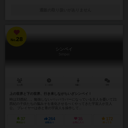
通販の取り扱いがありません
28
No.
シンペイ
Simpei
2人用
1～10分
8歳～
8件
上の世界と下の世界、行き来しながらいざシンペイ！
時は33西紀…。勉強しないパッパラパーになっている主人を憂いて21
西紀の子供たちの脳みそを進化させるべくやってきた宇宙人が主人
公。 プレイヤーは赤と青の宇宙人を操作して...
37
264
35
172
興味あり
経験あり
お気に入り
持ってる