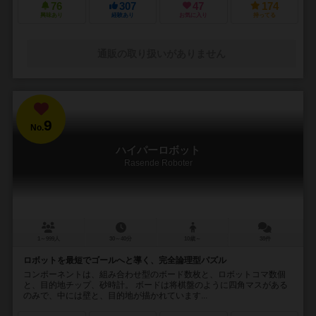
76
307
47
174
興味あり
経験あり
お気に入り
持ってる
通販の取り扱いがありません
9
No.
ハイパーロボット
Rasende Roboter
1～999人
30～40分
10歳～
38件
ロボットを最短でゴールへと導く、完全論理型パズル
コンポーネントは、組み合わせ型のボード数枚と、ロボットコマ数個
と、目的地チップ、砂時計。 ボードは将棋盤のように四角マスがある
のみで、中には壁と、目的地が描かれています...