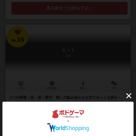
再入荷までお待ち下さい
15
No.
セット
Set
1～20人
30分前後
6歳～
11件
4つの特徴（色・形・数字・柄）の組み合わせを見てセットを探せ！
カードには、それぞれの属性を持つマークが描かれています。 1. 色
（紫、緑、赤） 2. 形（丸、菱形、波形） 3. 数（1、2、3） 4. 柄（塗り
つぶし、縞、透...
91
1057
154
449
興味あり
経験あり
お気に入り
持ってる