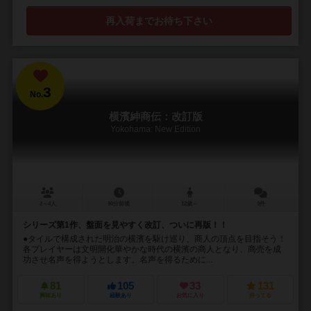
再入荷までお待ち下さい
3
No.
横濱紳商伝：改訂版
Yokohama: New Edition
2～4人
90分前後
12歳～
3件
シリーズ第1作、盤面を見やすく改訂、ついに再版！！
●タイルで構成された明治の横濱を駆け巡り、商人の頂点を目指そう！
各プレイヤーは文明開化華やかな時代の横濱の商人となり、商売を成
功させ名声を得ようとします。名声を得るために...
81
105
33
131
興味あり
経験あり
お気に入り
持ってる