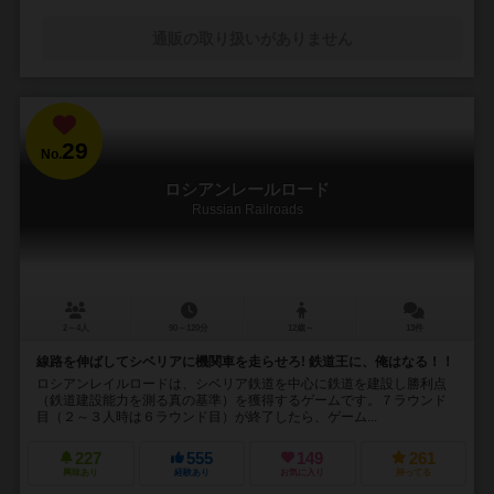
通販の取り扱いがありません
29
No.
ロシアンレールロード
Russian Railroads
2～4人
90～120分
12歳～
13件
線路を伸ばしてシベリアに機関車を走らせろ! 鉄道王に、俺はなる！！
ロシアンレイルロードは、シベリア鉄道を中心に鉄道を建設し勝利点
（鉄道建設能力を測る真の基準）を獲得するゲームです。７ラウンド
目（２～３人時は６ラウンド目）が終了したら、ゲーム...
227
555
149
261
興味あり
経験あり
お気に入り
持ってる