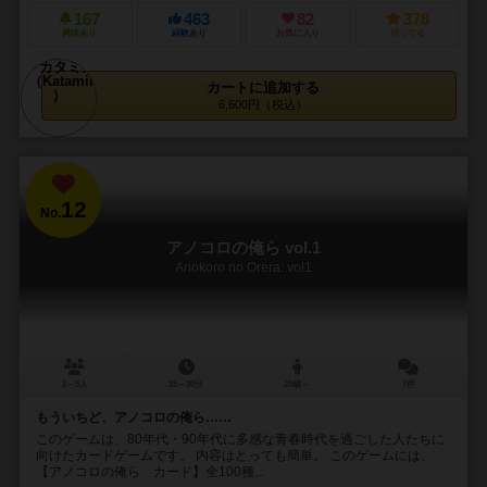
167
463
82
378
興味あり
経験あり
お気に入り
持ってる
カートに追加する
6,600円（税込）
12
No.
アノコロの俺ら vol.1
Anokoro no Orera: vol1
2～5人
15～30分
20歳～
7件
もういちど、アノコロの俺ら……
このゲームは、80年代・90年代に多感な青春時代を過ごした人たちに
向けたカードゲームです。 内容はとっても簡単。 このゲームには、
【アノコロの俺ら カード】全100種...