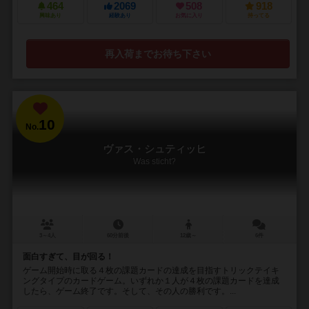
464
2069
508
918
興味あり
経験あり
お気に入り
持ってる
再入荷までお待ち下さい
10
No.
ヴァス・シュティッヒ
Was sticht?
3～4人
60分前後
12歳～
6件
面白すぎて、目が回る！
ゲーム開始時に取る４枚の課題カードの達成を目指すトリックテイキ
ングタイプのカードゲーム。いずれか１人が４枚の課題カードを達成
したら、ゲーム終了です。そして、その人の勝利です。...