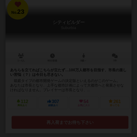
23
No.
シティビルダー
Suburbia
1～4人
90分前後
8歳～
7件
あちらを立てればこちらが立たず…100万人都市を目指す、市長の楽し
い苦悩（？）は今日も尽きない。
箱庭タイプの都市開発ゲームの決定版といえるのがこのゲーム。
あなたは市長となり、上手な都市計画によって大都市へと発展させな
ければなりません。プレイヤーは市長となり、...
112
307
54
261
興味あり
経験あり
お気に入り
持ってる
再入荷までお待ち下さい