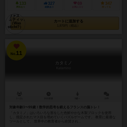
133
327
69
347
興味あり
経験あり
お気に入り
持ってる
カートに追加する
1,870円（税込）
11
No.
カタミノ
Katamino
1～2人
10分前後
3歳～
10件
対象年齢3〜99歳！数学的思考を鍛えるフランスの脳トレ！
「カタミノ」はいろいろな形をした色鮮やかな木製ブロックを使用
し、指定されたマス目を埋めていくパズルゲームです。 教育に最適な
ツールとして、 世界中の教育者から絶賛され...