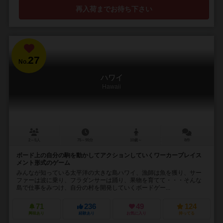
再入荷までお待ち下さい
27
No.
ハワイ
Hawaii
2～5人
75～95分
10歳～
8件
ボード上の自分の駒を動かしてアクションしていくワーカープレイス
メント形式のゲーム
みんなが知っている太平洋の大きな島ハワイ、漁師は魚を獲り、サー
ファーは波に乗り、フラダンサーは踊り、果物を育てて・・・そんな
島で仕事をみつけ、自分の村を開発していくボードゲー...
71
236
49
124
興味あり
経験あり
お気に入り
持ってる