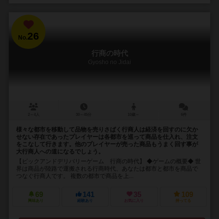
26
No.
行商の時代
Gyosho no Jidai
2～4人
30～45分
10歳～
6件
様々な都市を移動して品物を売りさばく行商人は経済を回すのに欠か
せない存在であったプレイヤーは各都市を巡って商品を仕入れ、注文
をこなして行きます。他のプレイヤーが売った商品もうまく回す事が
大行商人への道になるでしょう。
【ピックアンドデリバリーゲーム 行商の時代】 ◆ゲームの概要◆ 世
界は商品が陸路で運搬される行商時代、あなたは都市と都市を商品で
つなぐ行商人です。 複数の都市で商品を上...
69
141
35
109
興味あり
経験あり
お気に入り
持ってる