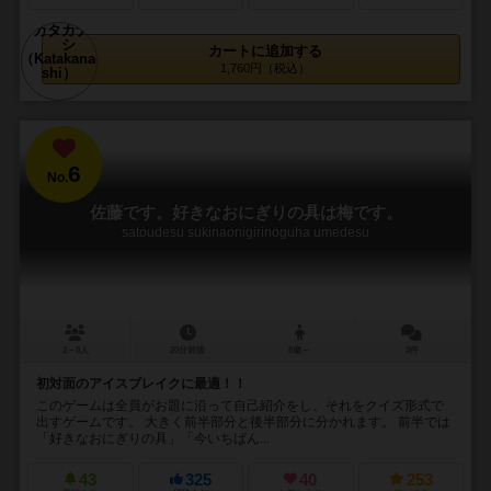
カートに追加する
1,760円（税込）
6
No.
佐藤です。好きなおにぎりの具は梅です。
satoudesu sukinaonigirinoguha umedesu
2～8人
20分前後
8歳～
3件
初対面のアイスブレイクに最適！！
このゲームは全員がお題に沿って自己紹介をし、それをクイズ形式で
出すゲームです。 大きく前半部分と後半部分に分かれます。 前半では
「好きなおにぎりの具」「今いちばん...
43
325
40
253