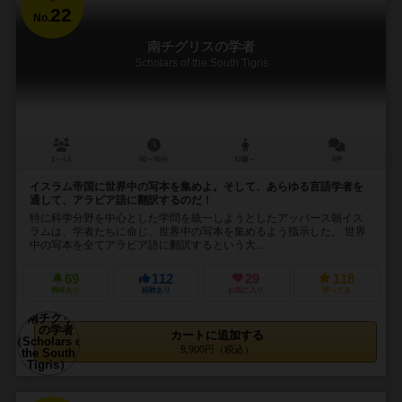
22
No.
南チグリスの学者
Scholars of the South Tigris
1～4人
60～90分
12歳～
5件
イスラム帝国に世界中の写本を集めよ。そして、あらゆる言語学者を
通して、アラビア語に翻訳するのだ！
特に科学分野を中心とした学問を統一しようとしたアッバース朝イス
ラムは、学者たちに命じ、世界中の写本を集めるよう指示した。 世界
中の写本を全てアラビア語に翻訳するという大...
69
112
29
118
興味あり
経験あり
お気に入り
持ってる
カートに追加する
9,900円（税込）