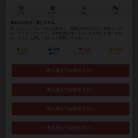
2人用
5～15分
6歳～
15件
攻めなければ、落とされる。
めっちゃシンプル！だけど奥深い。 将棋は苦手だけど、簡単なパズ
ル・アブストラクトで、 当然将棋が強い人はこれも強いと思います
が、 なんにも詳しくない人と対戦しても楽しい...
174
778
115
890
興味あり
経験あり
お気に入り
持ってる
再入荷までお待ち下さい
再入荷までお待ち下さい
再入荷までお待ち下さい
再入荷までお待ち下さい