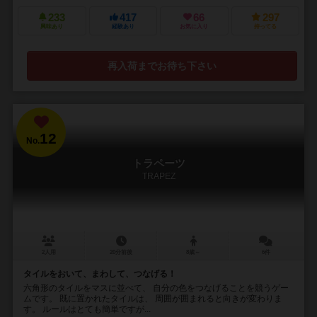
233
417
66
297
興味あり
経験あり
お気に入り
持ってる
再入荷までお待ち下さい
12
No.
トラペーツ
TRAPEZ
2人用
20分前後
8歳～
6件
タイルをおいて、まわして、つなげる！
六角形のタイルをマスに並べて、 自分の色をつなげることを競うゲー
ムです。 既に置かれたタイルは、 周囲が囲まれると向きが変わりま
す。 ルールはとても簡単ですが...