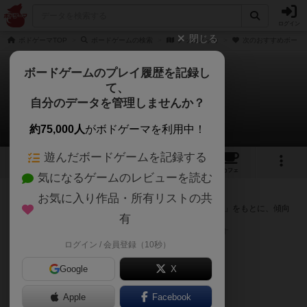
ログイン
閉じる
ボドゲーマTOP
ボードゲームの検索
ノッカノッカ
次のおすすめボード
ボードゲームのプレイ履歴を記録し
て、
ノッカノッカ
自分のデータを管理しませんか？
次のおすすめボードゲーム
約75,000人
がボドゲーマを利用中！
遊んだボードゲームを記録する
8
17
90
トップ
画像
動画
レビュー
カフェ
気になるゲームのレビューを読む
『ノッカノッカ』が好きな方へのおすすめ
お気に入り作品・所有リストの共
このゲームのトップページで投票された「プレイ感の評価」をもとに、傾向
有
が近いボードゲームをランキング形式で紹介します。
※リストには一定の投票数がある作品のみを表示しています
ログイン / 会員登録（10秒）
Google
X
Apple
Facebook