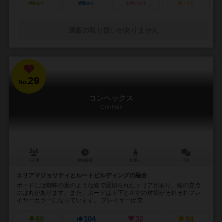
興味あり
経験あり
お気に入り
持ってる
通販の取り扱いがありません
29
No.
コンヘックス
ConHex
2人用
30分前後
10歳～
6件
エリアマジョリティとルートビルディングの融合
ボードには蜘蛛の巣のような線で区切られたエリアがあり、線の交点
には丸があります。また、ボードは上下と左右の対辺がそれぞれプレ
イヤーカラーになっています。 プレイヤーは交...
60
104
32
64