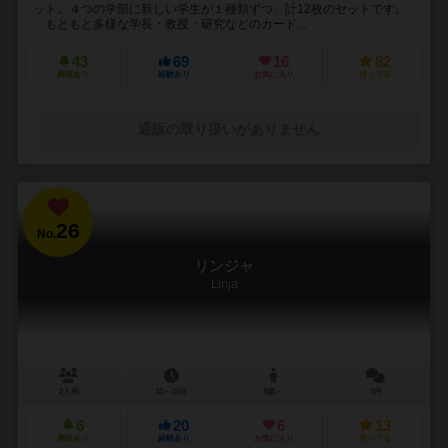
ット。４つの学部に新しい学生が１種類ずつ、計12枚のセットです。
もともと多様な学長・教授・研究などのカード...
43
69
16
82
興味あり
経験あり
お気に入り
持ってる
通販の取り扱いがありません
26
No.
リンジャ
Linja
2人用
15～25分
8歳～
2件
6
20
6
13
興味あり
経験あり
お気に入り
持ってる