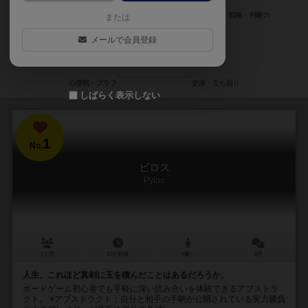
または
メールで会員登録
しばらく表示しない
1
No.
ピロス
Pylos
2人用
10分前後
8歳～
8件
人生、これほど真剣に玉を積んだことはあるだろうか。
ボードゲーム初心者でも手軽に深い読み合いを体験できるアブストラ
クト。 ※アブストラクト：自分と相手の手駒が公開されている実力勝負