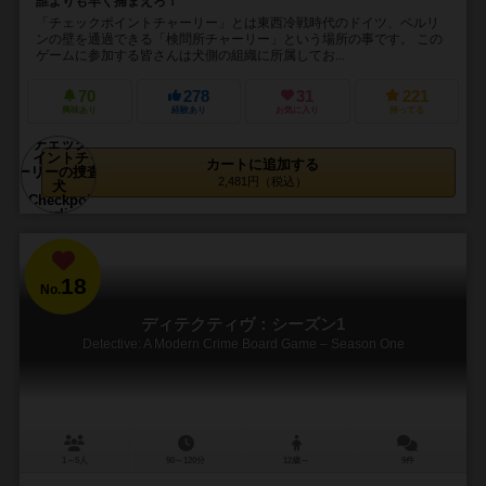
誰よりも早く捕まえろ！
「チェックポイントチャーリー」とは東西冷戦時代のドイツ、ベルリ
ンの壁を通過できる「検問所チャーリー」という場所の事です。 この
ゲームに参加する皆さんは犬側の組織に所属してお...
70
278
31
221
興味あり
経験あり
お気に入り
持ってる
カートに追加する
2,481円（税込）
18
No.
ディテクティヴ：シーズン1
Detective: A Modern Crime Board Game – Season One
1～5人
90～120分
12歳～
9件