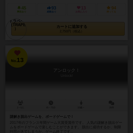
45
93
13
94
興味あり
経験あり
お気に入り
持ってる
カートに追加する
2,750円（税込）
13
No.
アンロック！
Unlock!
2～6人
45～75分
10歳～
26件
謎解き脱出ゲームを、ボードゲームで！
2017年のフランス年間ゲーム大賞受賞作です。 人気の謎解き脱出ゲー
ムをボードゲームで楽しむことができます。 脱出に成功するか、制限
時間がきてしまうか、ゲーム終了です...