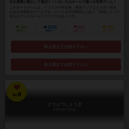
石を順番に動かして遊ぼう！いろいろなルールで遊べる知育ゲーム！
このボードゲームは、アフリカや中近東、東南アジアなどで古い歴史
のある伝統的なゲームです。ルールは100種類以上あり、地域によって
知られているルールにバラツキがあります。 ...
314
1628
224
741
興味あり
経験あり
お気に入り
持ってる
再入荷までお待ち下さい
再入荷までお待ち下さい
8
No.
どうぶつしょうぎ
Dōbutsu Shōgi