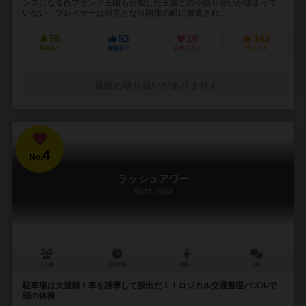
ンスになる西フランク王国も分裂した王国との小競り合いが収まって
いない。プレイヤーは領主となり国境の町に派遣され...
55
53
18
142
興味あり
経験あり
お気に入り
持ってる
通販の取り扱いがありません
4
No.
ラッシュアワー
Rush Hour
1人用
5分前後
8歳～
6件
駐車場は大混雑！車を誘導して脱出だ！！ロジカル交通整理パズルで
頭の体操