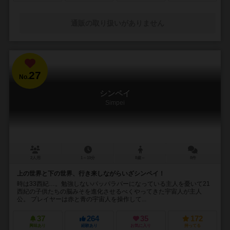
通販の取り扱いがありません
27
No.
シンペイ
Simpei
2人用
1～10分
8歳～
8件
上の世界と下の世界、行き来しながらいざシンペイ！
時は33西紀…。勉強しないパッパラパーになっている主人を憂いて21
西紀の子供たちの脳みそを進化させるべくやってきた宇宙人が主人
公。 プレイヤーは赤と青の宇宙人を操作して...
37
264
35
172
興味あり
経験あり
お気に入り
持ってる