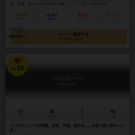
族、学者、職人などの職業を訓練し、そして様々な技術を生...
219
407
96
361
興味あり
経験あり
お気に入り
持ってる
カートに追加する
7,480円（税込）
16
No.
ナヴェガドール
Navegador
2～5人
60～90分
12歳～
24件
ロンデルという3択問題。航海、市場、植民地……多岐に渡る勝利への
道！