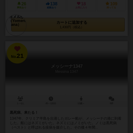
26
138
18
109
興味あり
経験あり
お気に入り
持ってる
カートに追加する
1,430円（税込）
21
No.
メッシーナ1347
Messina 1347
1～4人
45～120分
12歳～
5件
黒死病、来たる！
1347年、クリミア半島を出港したガレー船が、メッシーナの港に到着
した。船にはネズミがいた。ネズミにはノミがいた。ノミは黒死病
（ペスト）と呼ばれる疫病を媒介した。その後４年間...