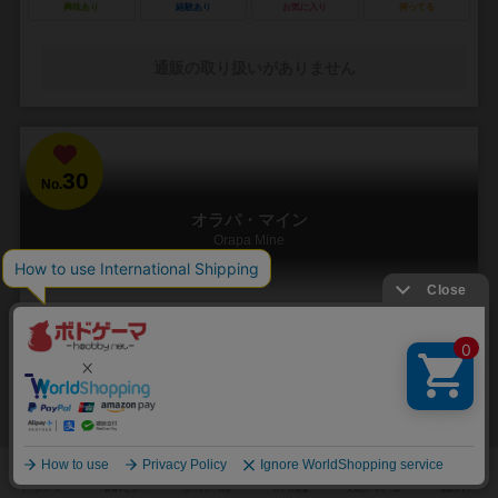
興味あり
経験あり
お気に入り
持ってる
通販の取り扱いがありません
30
No.
オラパ・マイン
Orapa Mine
2～5人
20～30分
8歳～
12件
「見えない宝石を、音で暴け！超音波が導く、極上の推理ゲーム」
『オラパ・マイン』は、音の反射をヒントに相手のボード上に隠され
た宝石の「位置」と「向き」を推理する、新感覚の音響パズルゲーム
です。舞台は、世界最大級のダイヤモンド鉱山。目に見...
93
252
63
183