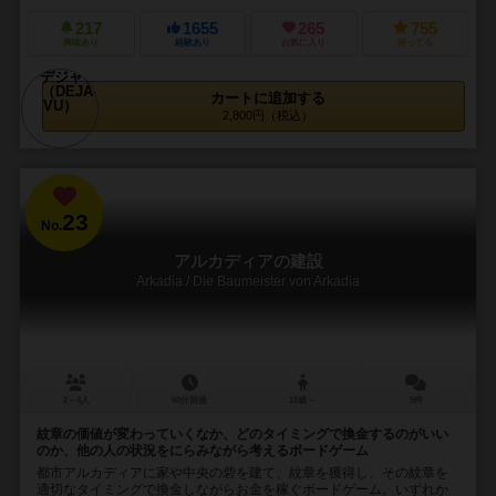
217
1655
265
755
興味あり
経験あり
お気に入り
持ってる
カートに追加する
2,800円（税込）
23
No.
アルカディアの建設
Arkadia / Die Baumeister von Arkadia
2～4人
60分前後
10歳～
5件
紋章の価値が変わっていくなか、どのタイミングで換金するのがいい
のか、他の人の状況をにらみながら考えるボードゲーム
都市アルカディアに家や中央の砦を建て、紋章を獲得し、その紋章を
適切なタイミングで換金しながらお金を稼ぐボードゲーム。いずれか