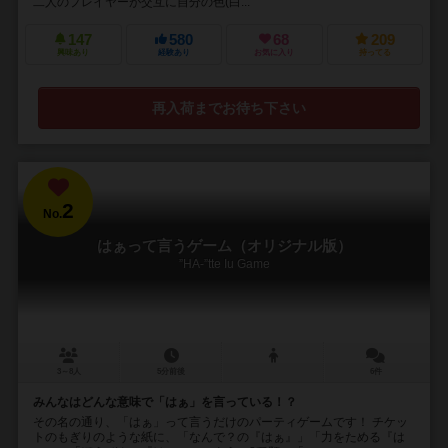
二人のプレイヤーが交互に自分の色(白...
147
580
68
209
興味あり
経験あり
お気に入り
持ってる
再入荷までお待ち下さい
2
No.
はぁって言うゲーム（オリジナル版）
”HA-”tte Iu Game
3～8人
5分前後
6件
みんなはどんな意味で「はぁ」を言っている！？
その名の通り、「はぁ」って言うだけのパーティゲームです！ チケッ
トのもぎりのような紙に、「なんで？の『はぁ』」「力をためる『は