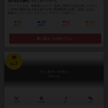
源や得点を獲得していくボードゲーム
フォーリングは、探検者となって、忽然と歴史から姿を消したホロッ
ク文明の遺跡である落ち続ける塔で各種装置を設置、回収しながら、
調査をしていくボードゲーム。 ４ラウンドが終了し...
90
187
56
211
興味あり
経験あり
お気に入り
持ってる
再入荷までお待ち下さい
7
No.
マンカラ / カラハ
Mancala
2人用
10分前後
5歳～
26件