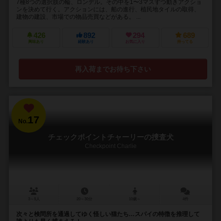
7種8つの選択肢の輪、ロンデル。その中を1〜3マスずつ動きアクショ
ンを決めて行く。アクションには、船の進行、植民地タイルの取得、
建物の建設、市場での物品売買などがある。 ...
426
892
294
689
興味あり
経験あり
お気に入り
持ってる
再入荷までお待ち下さい
17
No.
チェックポイントチャーリーの捜査犬
Checkpoint Charlie
3～5人
20～30分
10歳～
4件
次々と検問所を通過してゆく怪しい猫たち…スパイの特徴を推理して