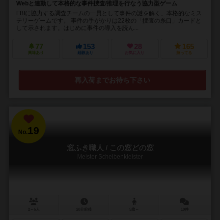
Webと連動して本格的な事件捜査/推理を行なう協力型ゲーム
FBIに協力する調査チームの一員として事件の謎を解く、本格的なミス
テリーゲームです。 事件の手がかりは22枚の「捜査の糸口」カードと
して示されます。はじめに事件の導入を読ん...
77
153
28
165
興味あり
経験あり
お気に入り
持ってる
再入荷までお待ち下さい
19
No.
窓ふき職人 / この窓どの窓
Meister Scheibenkleister
2～6人
20分前後
5歳～
10件