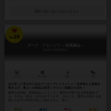
通販の取り扱いがありません
28
No.
ダーク・アセンブリ ～暗黒議会～
DARK ASSEMBLY
1～4人
60～120分
15歳～
2件
あの手この手のやり込みワーカープレイスメント！支持者から貢物を
巻き上げ、要人への納品は拒否！やりたい放題立ち回れ！
魔界の永田町、暗黒議会にようこそ！ 魔界の中枢である暗黒議会で
は、今日も「政治」が行われています。 けれども、魔界を代表する議
員たちはその内容を気にも留めません。彼ら...
24
53
11
68