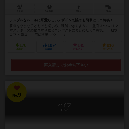
2人用
5分前後
4歳～
19件
シンプルなルールに可愛らしいデザインで誰でも簡単にミニ将棋！
将棋を小さな子どもでも楽しめ、理解できるように、盤面３×４の１２
マス、以下の動物コマ８枚とコンパクトにまとめたミニ将棋。 ・動物
コマ ヒヨコ ：前に移動 ゾウ ：...
170
1674
145
916
興味あり
経験あり
お気に入り
持ってる
再入荷までお待ち下さい
9
No.
ハイブ
Hive