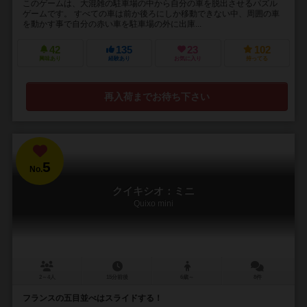
このゲームは、大混雑の駐車場の中から自分の車を脱出させるパズル
ゲームです。 すべての車は前か後ろにしか移動できない中、周囲の車
を動かす事で自分の赤い車を駐車場の外に出庫...
42
135
23
102
興味あり
経験あり
お気に入り
持ってる
再入荷までお待ち下さい
5
No.
クイキシオ：ミニ
Quixo mini
2～4人
15分前後
6歳～
8件
フランスの五目並べはスライドする！