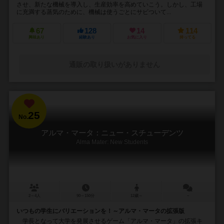
させ、新たな機械を導入し、生産効率を高めていこう。しかし、工場
に充満する蒸気のために、機械は使うごとにサビついて...
67
128
14
114
興味あり
経験あり
お気に入り
持ってる
通販の取り扱いがありません
25
No.
アルマ・マータ：ニュー・スチューデンツ
Alma Mater: New Students
2～4人
90～150分
12歳～
－
いつもの学生にバリエーションを！～アルマ・マータの拡張版
学長となって大学を発展させるゲーム「アルマ・マータ」の拡張キ