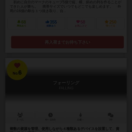
初めに自分のマークのキューブ5個で縦、横、斜めの列を作ることが
できた人が勝ち。 携帯サイズでいつでもどこでも楽しめます。 外
周の16個の駒を１つ抜き取り、自...
68
355
58
250
興味あり
経験あり
お気に入り
持ってる
再入荷までお待ち下さい
6
No.
フォーリング
FALLING
1～4人
90～120分
12歳～
7件
複数の資源を管理、使用しながら４種類あるデバイスを設置して、資