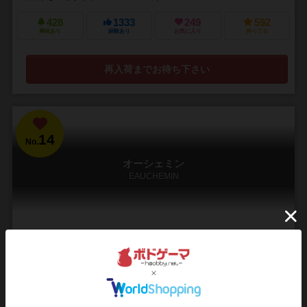
428
1333
249
592
興味あり
経験あり
お気に入り
持ってる
再入荷までお待ち下さい
14
No.
オーシェミン
EAUCHEMIN
3～4人
60～80分
14歳～
4件
船を駆使し、交易の覇者となれ
フーヌ川が静かに流れるこの街では、全ての物流は船による運搬が欠
かせない。 河岸には鉄や石や布など、多岐にわたる産業が息づいてい
た－－－。 あなたはこの街の交易会社...