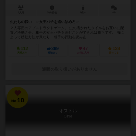
2人用
20分前後
9歳～
4件
虫たちの戦い ～女王バチを追い詰めろ～
２人専用のアブストラクトゲーム。 虫の描かれたタイルをお互いに配
置／移動させ、相手の女王バチを囲むことができれば勝ちです。 虫に
よって移動方法が異なり、相手の行動を読みあ...
112
369
47
138
興味あり
経験あり
お気に入り
持ってる
通販の取り扱いがありません
10
No.
オストル
Ostle