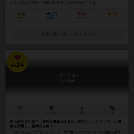
１人が砦の２段目に最後の駒を置いたら全員が１回ずつ...
49
172
43
94
興味あり
経験あり
お気に入り
持ってる
通販の取り扱いがありません
24
No.
コロージョン
Corrosion
1～4人
60～120分
12歳～
7件
拡大縮小再生産？ 優秀な機械屋を集め、時間とともにサビていく機
械を活用し、勝利点を稼げ！
ついに自分の工場ができた！ 専門家たちの力を借りて機械を動作