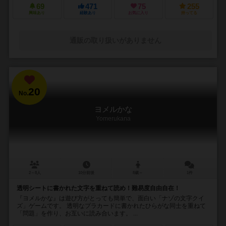
69
471
75
255
興味あり
経験あり
お気に入り
持ってる
通販の取り扱いがありません
20
No.
ヨメルかな
Yomerukana
2～8人
10分前後
8歳～
1件
透明シートに書かれた文字を重ねて読め！難易度自由自在！
『ヨメルかな』は遊び方がとっても簡単で、面白い「ナゾの文字クイ
ズ」ゲームです。 透明なプラカードに書かれたひらがな同士を重ねて
「問題」を作り、お互いに読み合います。 ...