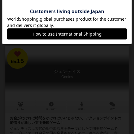
74
96
24
75
興味あり
経験あり
お気に入り
持ってる
通販の取り扱いがありません
15
No.
ジェンティス
Gentes
2～4人
75～120分
12歳～
10件
お金がなければ時間をかければいいじゃない。アクションポイントの
前借りが新しい文明発展ゲーム！
ジェンティスは古代の地中海沿岸をテーマにした文明発展ゲームで
す。プレイヤーは自分の国を発展させるために、都市を建築し、貴