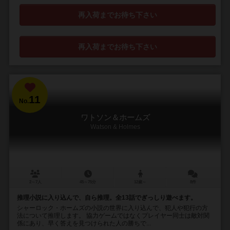
再入荷までお待ち下さい
再入荷までお待ち下さい
11
No.
ワトソン＆ホームズ
Watson & Holmes
2～7人
45～75分
12歳～
8件
推理小説に入り込んで、自ら推理。全13話でぎっしり遊べます。
シャーロック・ホームズの小説の世界に入り込んで、犯人や犯行の方
法について推理します。 協力ゲームではなくプレイヤー同士は敵対関
係にあり、早く答えを見つけられた人の勝ちで...