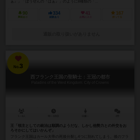
ぁ』」「ぼうぜんの『はぁ』」のように8種類の「...
90
334
41
167
興味あり
経験あり
お気に入り
持ってる
通販の取り扱いがありません
3
No.
西フランク王国の聖騎士：王冠の都市
Paladins of the West Kingdom: City of Crowns
1～4人
90～120分
12歳～
2件
王「領主としての統治は順調のようだな、しかし他勢力との外交をお
ろそかにしてはいかんぞ」
フランク王国はカール大帝の死後分裂し4つに別れてしまう。後のフラ