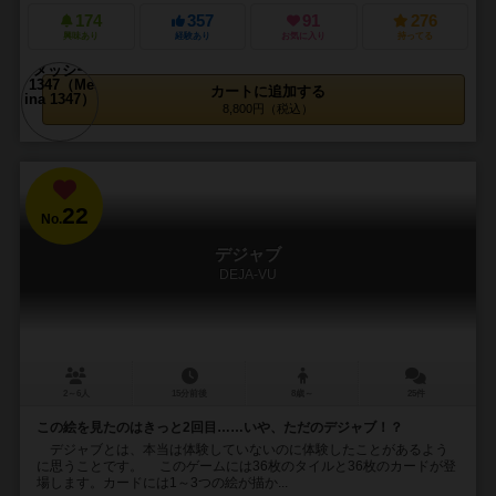
174
357
91
276
興味あり
経験あり
お気に入り
持ってる
カートに追加する
8,800円（税込）
22
No.
デジャブ
DEJA-VU
2～6人
15分前後
8歳～
25件
この絵を見たのはきっと2回目……いや、ただのデジャブ！？
デジャブとは、本当は体験していないのに体験したことがあるよう
に思うことです。 このゲームには36枚のタイルと36枚のカードが登
場します。カードには1～3つの絵が描か...