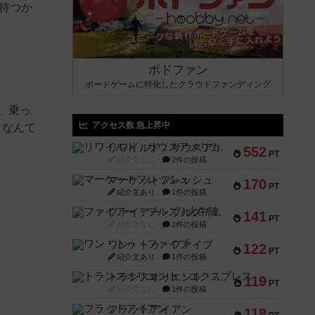
を持つか
ボドファン
ボードゲームに特化したクラウドファンディング
、乗っ
アクセス数 急上昇中
？なんて
リワイルド：サウスアメリカ
552
PT
紹介文なし
2件の投稿
マーケットフレッシュ
170
PT
紹介文あり
1件の投稿
ファイアー・ブルズ / 火牛陣
141
PT
紹介文なし
1件の投稿
ワン・トゥ・ファイブ
122
PT
紹介文あり
1件の投稿
トランスオリエント・エクスプレス
119
PT
紹介文なし
1件の投稿
フラットアイアン
118