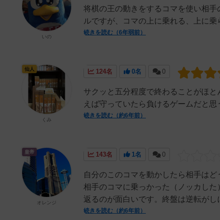
将棋の王の動きをするコマを使い相手
ルですが、コマの上に乗れる、上に乗
続きを読む（6年弱前）
いの
仙人
124名
0名
0
サクッと五分程度で終わることがほと
えば守っていたら負けるゲームだと思
続きを読む（約6年前）
くみ
皇帝
143名
1名
0
自分のこのコマを動かしたら相手はど
相手のコマに乗っかった（ノッカした
返るのが面白いです。終盤は逆転がしに
オレンジ
続きを読む（約6年前）