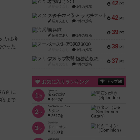
とうほうの！
42
PT
紹介文なし
1件の投稿
スターマイン・ラミー ポケット
42
PT
紹介文あり
2件の投稿
海兵隊
39
PT
紹介文あり
1件の投稿
ッカは考
スーパーストア3000
39
戦やった
PT
紹介文なし
1件の投稿
フリップ７：復讐心とともに
37
PT
紹介文なし
2件の投稿
お気に入りランキング
トップ50
Splendor
8方向に
1
宝石の煌き
位
3段まで
4042名
Die Siedler von Catan
2
カタン
位
3617名
Dominion
3
ドミニオン
位
2530名
Battle Line