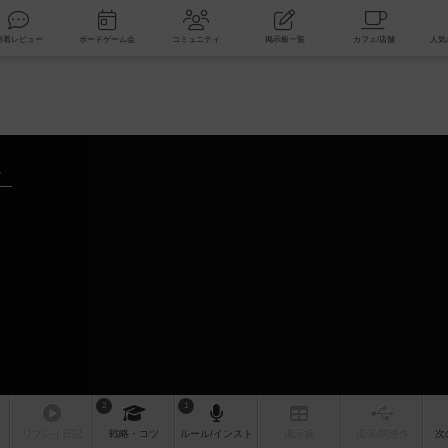
索
新着レビュー
ボードゲーム会
コミュニティ
掲示板一覧
～
2
1
リプレイ
日記
戦略
・コツ
ルール
/インスト
掲示板
拡張/関連
作
次