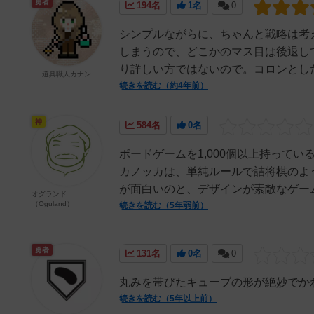
勇者
194名
1名
0
シンプルながらに、ちゃんと戦略は考
しまうので、どこかのマス目は後退し
り詳しい方ではないので。コロンとした
道具職人カナン
続きを読む（約4年前）
神
584名
0名
ボードゲームを1,000個以上持って
カノッカは、単純ルールで詰将棋のよ
が面白いのと、デザインが素敵なゲーム
オグランド
（Oguland）
続きを読む（5年弱前）
勇者
131名
0名
0
丸みを帯びたキューブの形が絶妙でか
続きを読む（5年以上前）