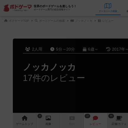
世界のボードゲームを楽しもう！
ボードゲーム専門の総合情報サイト
データベース
検
ボドゲーマTOP
ボードゲームの検索
ノッカノッカ
レビュー
2人用
5分～20分
6歳～
2017年
ノッカノッカ
17件のレビュー
8
17
90
ゲーム
トップ
画像
動画
レビュー
店舗/
カフェ