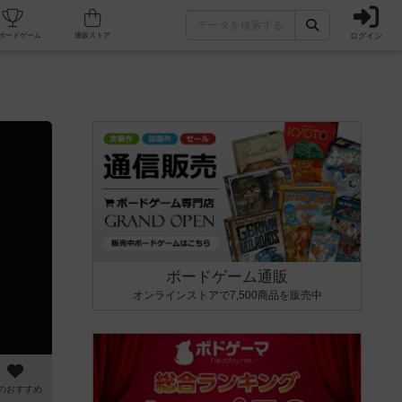
ログイン
カフェ/店舗
人気ボードゲーム
通販ストア
ボードゲーム通販
オンラインストアで7,500商品を販売中
のおすすめ