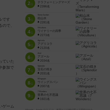
2
テラフォーミングマーズ
位
2396名
Stone Garden
3
枯山水
ルです
位
2281名
るので、
Viticulture
4
ワイナリーの四季
位
2273名
Agricola
5
アグリコラ
位
2120名
Azul
6
アズール
位
2034名
っていた
Splendor
中参加で
7
宝石の煌き
位
2031名
Wingspan
8
ウイングスパン
位
2007名
7 Wonders
9
世界の七不思議
位
1921名
いゲーム
※Apple、Apple のロゴ は、米国および他の国々で登録された