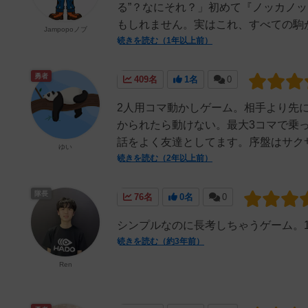
る”？なにそれ？」初めて『ノッカノッ
もしれません。実はこれ、すべての駒が同
Jampopoノブ
続きを読む（1年以上前）
勇者
409名
1名
0
2人用コマ動かしゲーム。相手より先
かられたら動けない。最大3コマで乗
話をよく友達としてます。序盤はサクサ
ゆい
続きを読む（2年以上前）
隊長
76名
0名
0
シンプルなのに長考しちゃうゲーム。
続きを読む（約3年前）
Ren