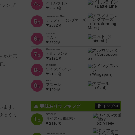
4
バトルライン
はシンプ
位
2379名
Terraforming Mars
5
テラフォーミングマーズ
位
2372名
6 nimmt!
6
ニムト
位
2202名
Carcassonne
7
カルカソンヌ
位
らかと言
2191名
す。
Wingspan
8
ウイングスパン
位
2151名
Azul
9
アズール
位
1904名
興味ありランキング
トップ50
います。
ひっくり
SCYTHE
1
サイズ -大鎌戦役-
位
2416名
Terraforming Mars