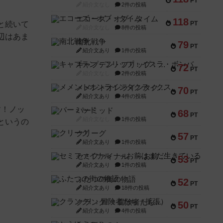
PT
紹介文なし
2件の投稿
エコーズ・オブ・タイム
118
と続いて
PT
紹介文なし
8件の投稿
辺はあま
南北戦争
79
PT
紹介文あり
1件の投稿
キャプテン・フリップ：イスラ・ボンバ
72
PT
紹介文なし
2件の投稿
メメントオンラインタクティクス
70
PT
紹介文あり
4件の投稿
す！ノッ
パーミッド
68
PT
紹介文なし
1件の投稿
というの
クリーグ
57
PT
紹介文あり
1件の投稿
セミファイナル ～お前はまだ生きている～
53
PT
紹介文あり
1件の投稿
ふたつの街の物語
52
PT
紹介文あり
18件の投稿
クランク! ：冒険者たち（拡張）
50
PT
紹介文あり
4件の投稿