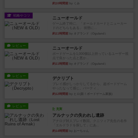
約10時間前
by くみ
戦略やコツ
ニューオールド
ゲーム終了時に、「オールドカードとニューカー
ドのどちらもある」 状態に...
約11時間前
by オグランド（Oguland）
レビュー
ニューオールド
ボードゲームを1,000個以上持っているユーザー視
点で良かった点と悪か...
約11時間前
by オグランド（Oguland）
レビュー
デクリプト
プレイ感がしっかりしてるから、超ボードゲーム
やったなって感じ。パーティ...
約12時間前
by ヒロ(新！ボードゲーム家族)
レビュー
充実
アルナックの失われし遺跡
アナログ対人プレイ数回。クニツィア先生の名作
「エルドラドを探して」にあ...
約14時間前
by おーちゃん