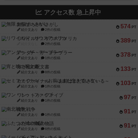
アクセス数 急上昇中
無限まちがいさがし
574
PT
紹介文あり
2件の投稿
リワイルド：サウスアメリカ
389
PT
紹介文なし
2件の投稿
アンダー・ザ・テーブラー
378
PT
紹介文あり
1件の投稿
宵と暁の呪文書
133
PT
紹介文あり
8件の投稿
セミファイナル ～お前はまだ生きている～
103
PT
紹介文あり
1件の投稿
ワン・トゥ・ファイブ
97
PT
紹介文あり
1件の投稿
南北戦争
91
PT
紹介文あり
1件の投稿
ふたつの城の物語
91
PT
紹介文あり
6件の投稿
ノームズ・アット・ナイト