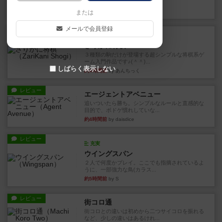
街は各プレイヤーの間にあ...
約4時間前
by ジェイとと
または
メールで会員登録
ルール/インスト
画像付き
ざりかに将棋
３種類の駒だけが登場する超シンプルな将棋系ゲ
ーム入門作品です♪(＾＾)...
しばらく表示しない
約4時間前
by あんちっく
レビュー
エージェントアベニュー
追いついたら勝ち。シンプルなルールと直感的な
目的で、ボドゲ慣れしていな...
約4時間前
by daisdice
レビュー
充実
ウイングスパン
２人で何度かプレイ。ここでも指摘されているよ
うに、一部強力な鳥(カラス...
約5時間前
by S
レビュー
街コロ通
街コロとの違いは初めから二つサイコロを振れる
など、少しの違いはあるけれ...