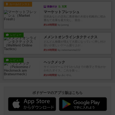
ルール/インスト
画像付き
充実
マーケットフレッシュ
目的あなたの店先に農産物の木箱を戦略的に積み
重ねて在庫を最大化し、競合...
約18時間前
by jurong
レビュー
メメントオンラインタクティクス
どんどん物量が増えて大変になっていく押し付け
合いが楽しいゲーム盛り上が...
約19時間前
by nekomanma222
レビュー
ヘックメック
サイコロゲームです1から5までの数字と芋虫がか
かれたダイス。これを振っ...
約20時間前
by みいやん
ボドゲーマのアプリ版はこちら