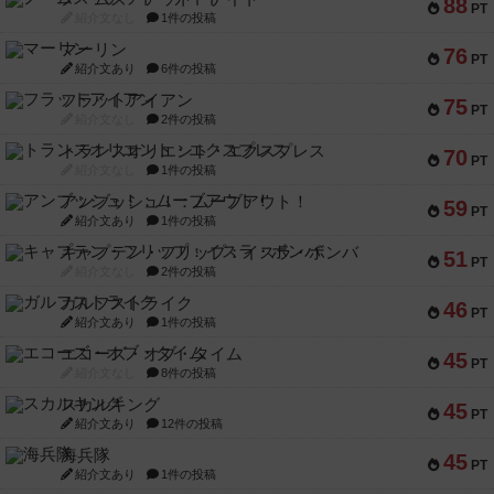
88
PT
紹介文なし
1件の投稿
マーリン
76
PT
紹介文あり
6件の投稿
フラットアイアン
75
PT
紹介文なし
2件の投稿
トランスオリエント・エクスプレス
70
PT
紹介文なし
1件の投稿
アンブッシュ！：ムーブアウト！
59
PT
紹介文あり
1件の投稿
キャプテン・フリップ：イスラ・ボンバ
51
PT
紹介文なし
2件の投稿
ガルフストライク
46
PT
紹介文あり
1件の投稿
エコーズ・オブ・タイム
45
PT
紹介文なし
8件の投稿
スカルキング
45
PT
紹介文あり
12件の投稿
海兵隊
45
PT
紹介文あり
1件の投稿