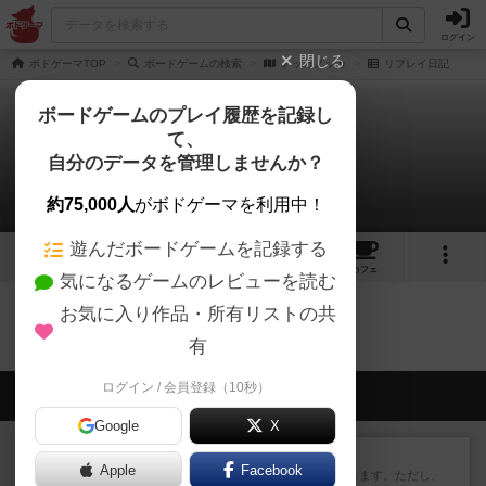
ログイン
閉じる
ボドゲーマTOP
ボードゲームの検索
ノッカノッカ
リプレイ日記
ボードゲームのプレイ履歴を記録し
て、
ノッカノッカ
自分のデータを管理しませんか？
0件のリプレイ日記
約75,000人
がボドゲーマを利用中！
遊んだボードゲームを記録する
8
17
90
トップ
画像
動画
レビュー
カフェ
気になるゲームのレビューを読む
お気に入り作品・所有リストの共
ノッカノッカのトップに戻る
有
ログイン / 会員登録（10秒）
会員の新しい投稿
Google
X
レビュー
ふたつの街の物語
Apple
Facebook
タイルを4×4で並べて街づくりします。ただし、