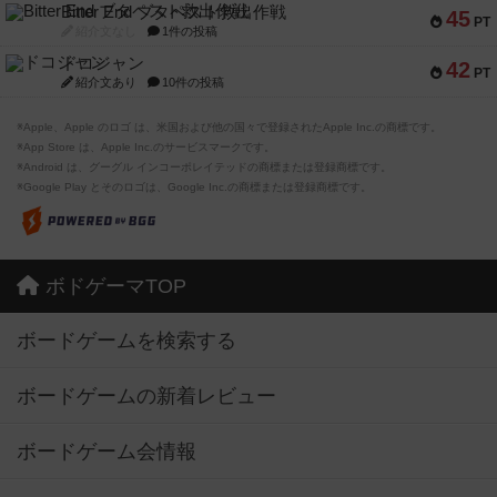
Bitter End ブタペスト救出作戦
45
PT
紹介文なし
1件の投稿
ドコジャン
42
PT
紹介文あり
10件の投稿
※Apple、Apple のロゴ は、米国および他の国々で登録されたApple Inc.の商標です。
※App Store は、Apple Inc.のサービスマークです。
※Android は、グーグル インコーポレイテッドの商標または登録商標です。
※Google Play とそのロゴは、Google Inc.の商標または登録商標です。
ボドゲーマTOP
ボードゲームを検索する
ボードゲームの新着レビュー
ボードゲーム会情報