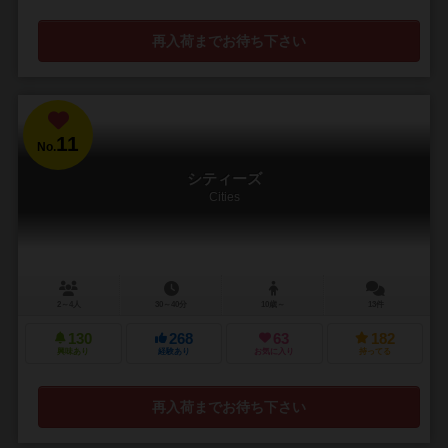
再入荷までお待ち下さい
11
No.
シティーズ
Cities
2～4人
30～40分
10歳～
13件
130
268
63
182
興味あり
経験あり
お気に入り
持ってる
再入荷までお待ち下さい