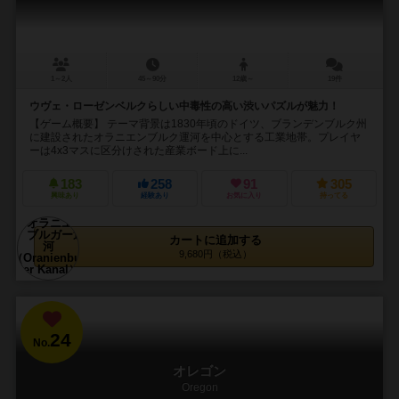
1～2人
45～90分
12歳～
19件
ウヴェ・ローゼンベルクらしい中毒性の高い渋いパズルが魅力！
【ゲーム概要】 テーマ背景は1830年頃のドイツ、ブランデンブルク州
に建設されたオラニエンブルク運河を中心とする工業地帯。プレイヤ
ーは4x3マスに区分けされた産業ボード上に...
183
258
91
305
興味あり
経験あり
お気に入り
持ってる
カートに追加する
9,680円（税込）
24
No.
オレゴン
Oregon