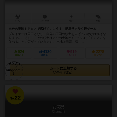
2～4人
15～20分
8歳～
50件
自分の王国をドミノで広げていこう！ 簡単サクサク軽ゲーム！
プレイヤーは国王となり、自分の王国の領土を広げていかなければな
りません。そして、その領土は２つの土地がくっついた『ドミノ』を
並べることで広がっていきます。 土地は田園、森、...
924
4130
919
2278
興味あり
経験あり
お気に入り
持ってる
カートに追加する
3,300円（税込）
22
No.
お花見
Ohanami