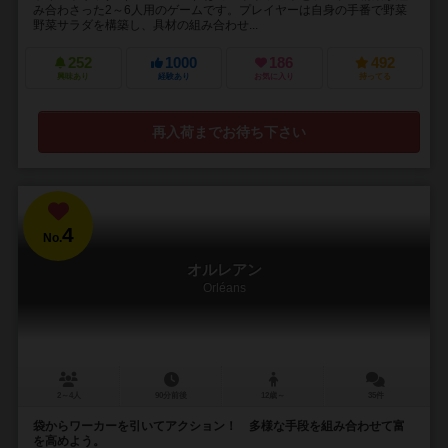
み合わさった2～6人用のゲームです。プレイヤーは自身の手番で野菜
野菜サラダを構築し、具材の組み合わせ...
252
1000
186
492
興味あり
経験あり
お気に入り
持ってる
再入荷までお待ち下さい
4
No.
オルレアン
Orléans
2～4人
90分前後
12歳～
35件
袋からワーカーを引いてアクション！ 多様な手段を組み合わせて富
を高めよう。