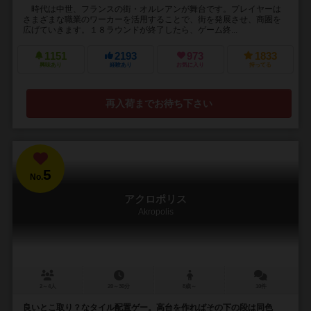
時代は中世、フランスの街・オルレアンが舞台です。プレイヤーは
さまざまな職業のワーカーを活用することで、街を発展させ、商圏を
広げていきます。１８ラウンドが終了したら、ゲーム終...
1151
2193
973
1833
興味あり
経験あり
お気に入り
持ってる
再入荷までお待ち下さい
5
No.
アクロポリス
Akropolis
2～4人
20～30分
8歳～
10件
良いとこ取り？なタイル配置ゲー。高台を作ればその下の段は同色