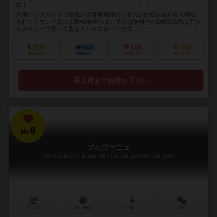
に！
六角ヘックスが３つ無色か赤青黄紫緑のいずれかの組み合わせで構成
されてラウンド毎に人数+2枚並べる。手前は無料だが2枚目以降は手持
ちのキューブ置いて取るスパイスロード方式。 ...
200
655
149
363
興味あり
経験あり
お気に入り
持ってる
再入荷までお待ち下さい
6
No.
ブルゴーニュ
The Castles of Burgundy / Die Burgen von Burgund
2～4人
30～90分
12歳～
24件