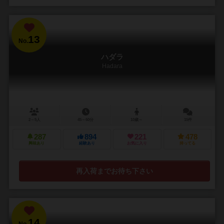
13
No.
ハダラ
Hadara
2～5人
45～60分
10歳～
15件
287
894
221
478
興味あり
経験あり
お気に入り
持ってる
再入荷までお待ち下さい
14