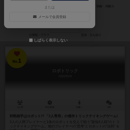
または
メールで会員登録
しばらく表示しない
1
No.
ロボトリック
robotrick
3人用
30分前後
10歳～
4件
対戦相手はロボット!? 「3人専用」の傑作トリックテイキングゲーム!
3人の人間プレイヤーと1体のロボットを交えて戦う”疑似4人戦”のト リ
ックテイキングゲーム。他のプレイヤーの”思考”とロボットの”法則” を