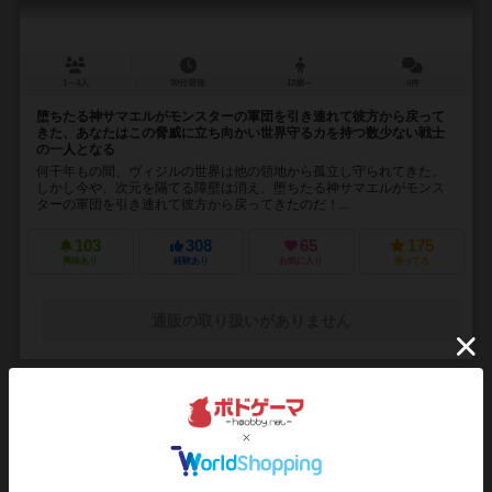
1～4人
30分前後
13歳～
6件
堕ちたる神サマエルがモンスターの軍団を引き連れて彼方から戻って
きた、あなたはこの脅威に立ち向かい世界守るカを持つ数少ない戦士
の一人となる
何干年もの間、ヴィジルの世界は他の領地から孤立し守られてきた。
しかし今や、次元を隔てる障壁は消え、堕ちたる神サマエルがモンス
ターの軍団を引き連れて彼方から戻ってきたのだ！...
103
308
65
175
興味あり
経験あり
お気に入り
持ってる
通販の取り扱いがありません
16
No.
ナンバーナイン
NMBR 9