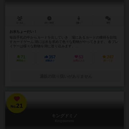
2～6人
20～30分
7歳～
9件
お水ちょーだい！
毎回手札の中からカードを出していき、場にあるカードの獲得を目指
すカードゲーム 湖には水を求めて色々な動物がやってきます。 各プレ
イヤーは様々な動物を湖に送り込みます。...
71
357
53
247
興味あり
経験あり
お気に入り
持ってる
通販の取り扱いがありません
21
No.
キングドミノ
Kingdomino