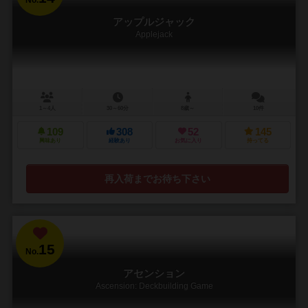
No.
アップルジャック
Applejack
1～4人
30～60分
8歳～
10件
109
308
52
145
興味あり
経験あり
お気に入り
持ってる
再入荷までお待ち下さい
15
No.
アセンション
Ascension: Deckbuilding Game