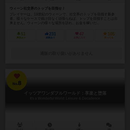
ウィーン社交界のトップを目指せ！
プレイヤーは、19世紀のウィーンで、社交界のトップを目指す新参
者。様々なケースで抜け目なく頑張らねば、トップを目指すことは出
来ません。ウィーンの様々な場所を訪れ、お金を稼いだ...
51
231
47
105
興味あり
経験あり
お気に入り
持ってる
通販の取り扱いがありません
8
No.
イッツアワンダフルワールド：享楽と堕落
It's a Wonderful World: Leisure & Decadence
1～5人
30～60分
14歳～
2件