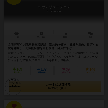
シヴォリューション
Civolution
1～4人
90～180分
14歳～
6件
文明デザイン講座 最重要試験。部族民を導き、資材を集め、技術や文
化を開発し、肉体的特徴を進化させ、発展に導け！
試験「シヴォリューション」にようこそ。 それぞれの学生は、指定さ
れたコンソールの前に着席してください。あなたたちは、コンソール
に示された22種類のモジュールを操り、20種類...
109
137
39
146
興味あり
経験あり
お気に入り
持ってる
カートに追加する
16,500円（税込）