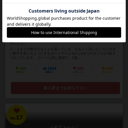
1～4人
20分前後
8歳～
24件
数字の形を使ったパズルゲーム。土台を固めてどんどん上に積み上げ
ていこう。
０～９までの数字のタイルを置いていき、なるべく高いところに大き
い数字を置けるようにするボードゲーム 0から9までのタイルが2枚ず
つ入っています。 カードも同じ構成で、1枚...
264
1904
280
646
興味あり
経験あり
お気に入り
持ってる
再入荷までお待ち下さい
17
No.
メモアァール！