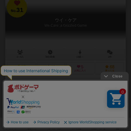
31
No.
ウイ・ケア
We Care: a Grizzled Game
2～5人
30分前後
14歳～
2件
27
40
5
68
興味あり
経験あり
お気に入り
持ってる
再入荷までお待ち下さい
32
No.
ポンプ消防隊