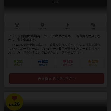
Luxor
2～4人
45分前後
8歳～
12件
ピラミッド内部の通路を、カードの数字で進め！ 探検家を増やしな
がら、宝を集めよう。
５つある冒険者駒を率いて、貴重な財宝を求めて伝説の神殿を調査
していくボードゲーム。プレイヤーは数字が書かれたカードを持って
おり、カードを出すことで数字の分ミープルをピラミッ...
231
933
175
370
興味あり
経験あり
お気に入り
持ってる
再入荷までお待ち下さい
26
No.