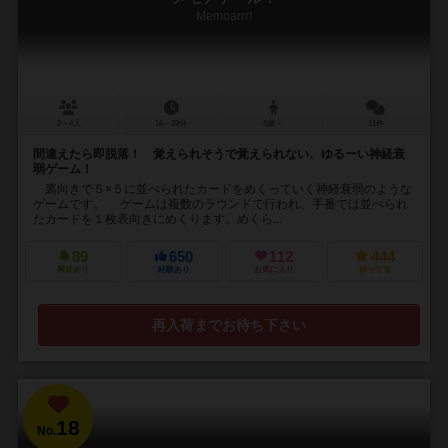
Memoarrr!
2～4人
10～20分
8歳～
11件
間違えたら即脱落！ 覚えられそうで覚えられない、ゆるーい神経衰
弱ゲーム！
裏向きで５×５に並べられたカードをめくっていく神経衰弱のような
ゲームです。 ゲームは複数のラウンドで行われ、手番では並べられ
たカードを１枚表向きにめくります。めくら...
89
650
112
444
興味あり
経験あり
お気に入り
持ってる
再入荷までお待ち下さい
18
No.