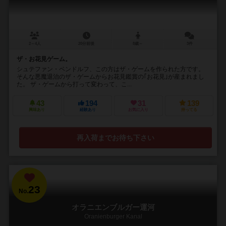
2～4人
20分前後
8歳～
3件
ザ・お花見ゲーム。
シュテファン・ベンドルフ、この方はザ・ゲームを作られた方です。
そんな悪魔退治のザ・ゲームからお花見鑑賞の｢お花見｣が産まれまし
た。 ザ・ゲームから打って変わって、こ...
43
194
31
139
興味あり
経験あり
お気に入り
持ってる
再入荷までお待ち下さい
23
No.
オラニエンブルガー運河
Oranienburger Kanal