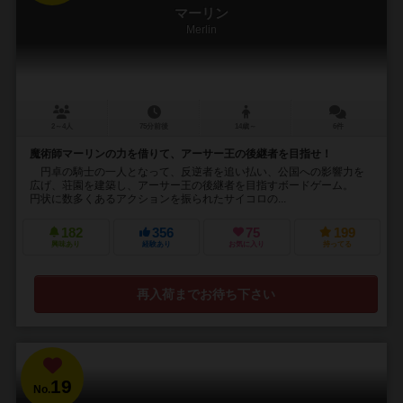
マーリン
Merlin
2～4人
75分前後
14歳～
6件
魔術師マーリンの力を借りて、アーサー王の後継者を目指せ！
円卓の騎士の一人となって、反逆者を追い払い、公国への影響力を
広げ、荘園を建築し、アーサー王の後継者を目指すボードゲーム。
円状に数多くあるアクションを振られたサイコロの...
182
356
75
199
興味あり
経験あり
お気に入り
持ってる
再入荷までお待ち下さい
19
No.