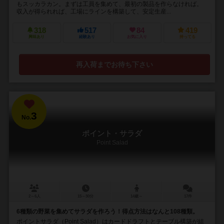
もスッカラカン。まずは工員を集めて、最初の製品を作らなければ。
収入が得られれば、工場にラインを構築して、安定生産...
318
517
84
419
興味あり
経験あり
お気に入り
持ってる
再入荷までお待ち下さい
3
No.
ポイント・サラダ
Point Salad
2～6人
15～30分
14歳～
17件
6種類の野菜を集めてサラダを作ろう！得点方法はなんと108種類。
ポイントサラダ（Point Salad）はカードドラフトとテーブル構築が組