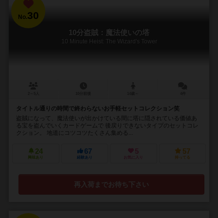
30
No.
10分盗賊：魔法使いの塔
10 Minute Heist: The Wizard's Tower
2～5人
10分前後
14歳～
4件
タイトル通りの時間で終わらないお手軽セットコレクション笑
盗賊になって、魔法使いが出かけている間に塔に隠されている価値あ
る宝を盗んでいくカードゲームで 後戻りできないタイプのセットコレ
クション。 地道にコツコツたくさん集める...
24
67
5
57
興味あり
経験あり
お気に入り
持ってる
再入荷までお待ち下さい