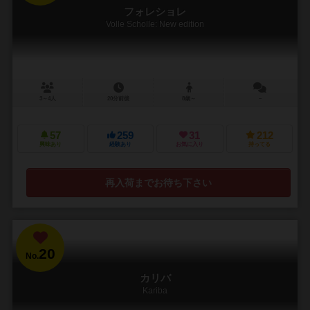
フォレショレ
Volle Scholle: New edition
3～4人
20分前後
8歳～
－
57
259
31
212
興味あり
経験あり
お気に入り
持ってる
再入荷までお待ち下さい
20
No.
カリバ
Kariba