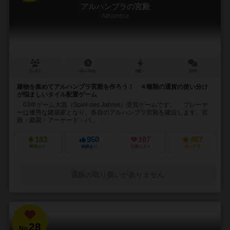
アルハンブラの宮殿
Alhambra
2～6人
45～60分
8歳～
20件
建物を集めてアルハンブラ宮殿を作ろう！ ４種類の通貨の使い分け
が悩ましいタイル配置ゲーム
03年ゲーム大賞（Spiel des Jahres）受賞ゲームです。 プレーヤ
ーは優秀な建築家となり、各自のアルハンブラ宮殿を建設します。宮
殿・庭園・アーケード・パ...
183
950
187
467
興味あり
経験あり
お気に入り
持ってる
通販の取り扱いがありません
28
No.