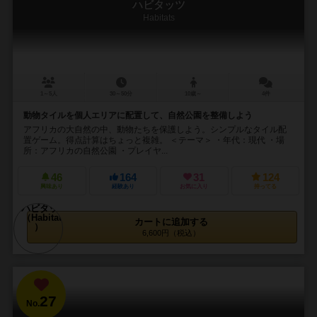
ハビタッツ
Habitats
1～5人
30～50分
10歳～
4件
動物タイルを個人エリアに配置して、自然公園を整備しよう
アフリカの大自然の中、動物たちを保護しよう。シンプルなタイル配
置ゲーム。得点計算はちょっと複雑。 ＜テーマ＞ ・年代：現代 ・場
所：アフリカの自然公園 ・プレイヤ...
46
164
31
124
興味あり
経験あり
お気に入り
持ってる
カートに追加する
6,600円（税込）
27
No.