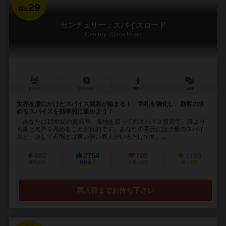
29
No.
センチュリー：スパイスロード
Century: Spice Road
2～5人
30～45分
8歳～
52件
世界を股にかけたスパイス貿易が始まる！ 手札を強化し、顧客の求
めるスパイスを効率的に集めよう！
あなたは15世紀の貿易商。各地を回ってのスパイス貿易で、誰より
も富と名声を高めることが目的です。あなたの手元には少量のスパイ
スと、決して有能とは言い難い商人がいるだけです。...
682
2754
700
1199
興味あり
経験あり
お気に入り
持ってる
再入荷までお待ち下さい