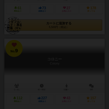
61
73
27
178
興味あり
経験あり
お気に入り
持ってる
カートに追加する
5,500円（税込）
9
No.
コロニー
Colony
1～4人
45～60分
13歳～
6件
112
227
43
157
興味あり
経験あり
お気に入り
持ってる