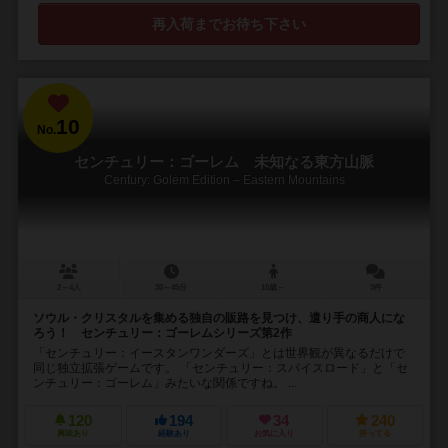
再入荷までお待ち下さい
10
No.
センチュリー：ゴーレム 未知なる東方山脈
Century: Golem Edition – Eastern Mountains
2～4人
30～45分
10歳～
3件
ソウル・クリスタルを集める独自の販路を見つけ、遣り手の商人にな
ろう！ センチュリー：ゴーレムシリーズ第2作
「センチュリー：イースタンワンダーズ」とは世界観が異なるだけで
同じ独立拡張ゲームです。 「センチュリー：スパイスロード」と「セ
ンチュリー：ゴーレム」みたいな関係ですね。 ...
120
194
34
240
興味あり
経験あり
お気に入り
持ってる