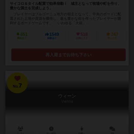
サイコロ＆タイル配置で効果発動！ 城主となって牧場や町を作り、
豊かな国土を完成しよう。
プレイヤーはブルゴーニュ地方の領主となって、中央のボードに配
置された土地や資源を獲得し、最も豊かな街を作ったプレイヤーが勝
利するボードゲームです。 いわゆる「大箱」...
651
1549
518
747
興味あり
経験あり
お気に入り
持ってる
再入荷までお待ち下さい
7
No.
ウィーン
Vienna
3～5人
30～40分
10歳～
5件