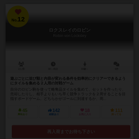
12
No.
ロクスレイのロビン
Robin von Locksley
2人用
30～45分
10歳～
5件
遊ぶごとに並び順と内容が変わる条件を効率的にクリアーできるよう
にタイルを集める２人用の対戦ゲーム
自分のロビン駒を使って略奪品タイルを集めて、セットを作ったり、
売却したりし、相手よりもいち早く競争トラックを２周することを目
指すボードゲーム。どちらかがゴールに到達するか、周...
45
142
18
111
興味あり
経験あり
お気に入り
持ってる
再入荷までお待ち下さい