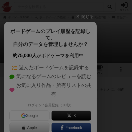
ログイン
閉じる
ボドゲーマTOP
ボードゲームの検索
ケルトの通販/商品詳細
作品データ
ボードゲームのプレイ履歴を記録し
て、
ケルト
自分のデータを管理しませんか？
次のおすすめボードゲーム
約75,000人
がボドゲーマを利用中！
遊んだボードゲームを記録する
9
21
124
トップ
画像
動画
レビュー
カフェ
気になるゲームのレビューを読む
『ケルト』が好きな方へのおすすめ
お気に入り作品・所有リストの共
このゲームのトップページで投票された「プレイ感の評価」をもとに、傾向
有
が近いボードゲームをランキング形式で紹介します。
※リストには一定の投票数がある作品のみを表示しています
ログイン / 会員登録（10秒）
Google
X
Apple
Facebook