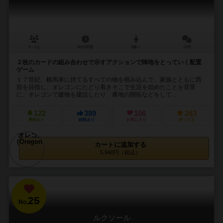
2～4人
45分前後
8歳～
21件
２枚のカードの組み合わせで示すアクションで陣地をとっていく配置
ゲーム
１７世紀、幌馬車に持てるすべての物を積み込んで、家族とともに西
部を目指し、オレゴンにたどり着きそこで生活を始めたことを背景
に、オレゴンで建物を建設したり、農地の開拓などをして...
122
389
106
263
興味あり
経験あり
お気に入り
持ってる
カートに追加する
5,940円（税込）
25
No.
ルクソール