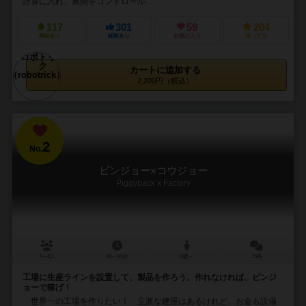
計算に入れ、展開をコントロール...
117
301
59
204
興味あり
経験あり
お気に入り
持ってる
カートに追加する
2,200円（税込）
2
No.
ビンジョー×コウジョー
Piggyback x Factory
3～4人
60～90分
9歳～
15件
工場に生産ラインを設置して、製品を作ろう。作れなければ、ビンジ
ョーで稼げ！
世界一の工場を作りたい！ 立派な建屋はあるけれど、お金も設備