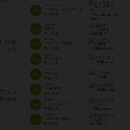
Terraforming Mars
2
テラフォーミングマーズ
位
2394名
Stone Garden
3
枯山水
位
2281名
Viticulture
までの数
4
ワイナリーの四季
位
2272名
ットが入
Agricola
5
アグリコラ
位
2119名
Azul
6
アズール
位
2035名
Splendor
7
宝石の煌き
位
立てた土
2028名
慣れが必
Wingspan
8
ウイングスパン
位
2006名
7 Wonders
9
世界の七不思議
位
1919名