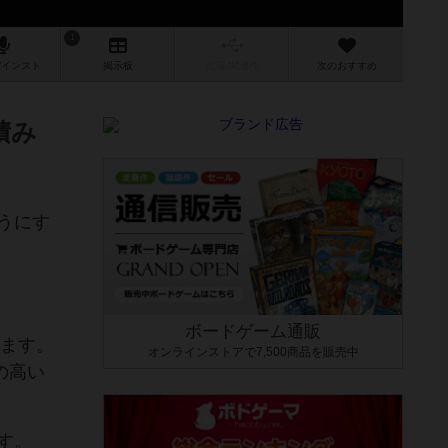
1
/インスト
掲示板
拡張/関連
作
次のおすすめ
積み
うにす
ボードゲーム通販
ります。
オンラインストアで7,500商品を販売中
の高い
す。