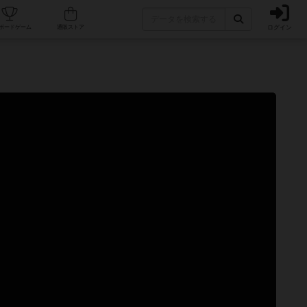
ログイン
カフェ/店舗
人気ボードゲーム
通販ストア