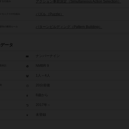
アクション事前決定（Simultaneous Action Selection）
する仕組み
パズル（Puzzle）
メカニクスや仕組み
パターンビルディング（Pattern Building）
源等の獲得ルール
品データ
ナンバーナイン
NMBR 9
題表記
1人～4人
20分前後
間
8歳から
2017年～
未登録