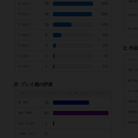
行動に関
39
30%
7点の人
38
29%
6点の人
その他の
18
14%
5点の人
得点や資
8
6%
4点の人
3
2%
3点の人
作
1
1%
2点の人
タイトル
1
1%
1点の人
原題・英
参加人数
プレイ感の評価
プレイ時
トグルスイッチを押すとプレイ感（
※
）の投票ができます
対象年齢
28
運・確率
発売時期
43
戦略・判断力
参考価格
1
交渉・立ち回り
0
心理戦・ブラフ