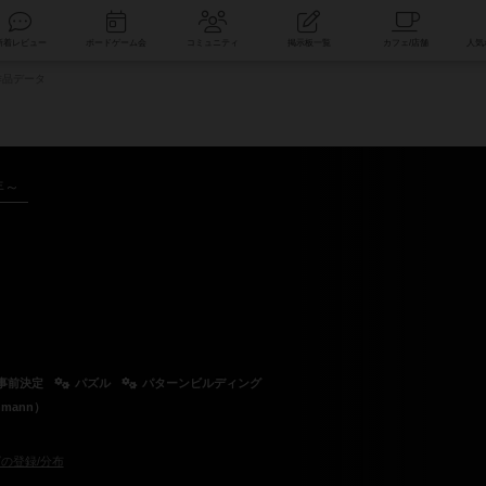
索
新着レビュー
ボードゲーム会
コミュニティ
掲示板一覧
品データ
年～
事前決定
パズル
パターンビルディング
mann）
の登録/分布