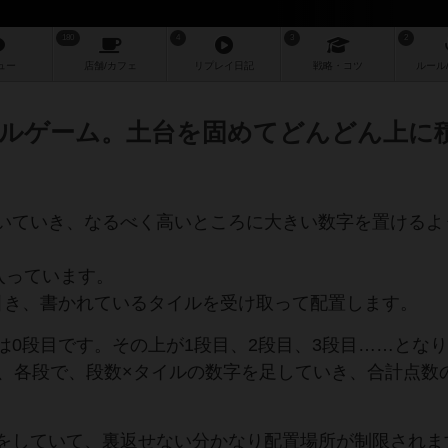
180
4
3
2
ュー
店舗/
カフェ
リプレイ
日記
戦略
・コツ
ルール
ルゲーム。土台を固めてどんどん上に
いていき、なるべく高いところに大きい数字を置けるよ
入っています。
引き、書かれているタイルを受け取って配置します。
は0段目です。その上が1段目、2段目、3段目……とな
に、各段で、段数×タイルの数字を足していき、合計点数
をしていて、裏返せない分かなり配置場所が制限されま