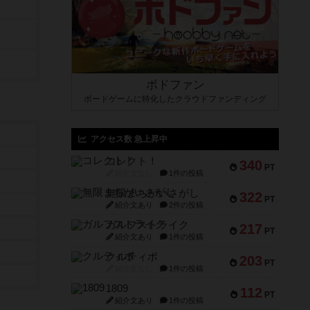
ボドファン
ボードゲームに特化したクラウドファンディング
アクセス数 急上昇中
コレクト！
340
PT
紹介文なし
1件の投稿
無限まちがいさがし
322
PT
紹介文あり
2件の投稿
ガルフストライク
217
PT
紹介文あり
1件の投稿
クルティボ
203
PT
紹介文なし
1件の投稿
1809
112
PT
紹介文あり
1件の投稿