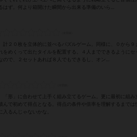
はず。何より箱開けた瞬間から出来る準備のいら...
、計２０枚を立体的に並べるパズルゲーム。同様に、０から９
れをめくって出たタイルを配置する。４人までできるようにセ
ので、２セットあれば８人でもできるし、オン...
、「形」に合わせて上手く組み立てるゲーム。更に最初に組み
積んで初めて得点となる。得点の条件や倍率を理解するまでは
に入るんじゃないかな。