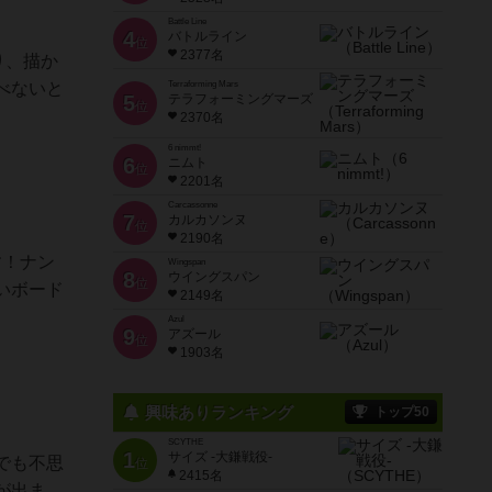
Battle Line
4
バトルライン
位
2377名
り、描か
べないと
Terraforming Mars
5
テラフォーミングマーズ
位
2370名
6 nimmt!
6
ニムト
位
2201名
Carcassonne
7
カルカソンヌ
位
2190名
す！ナン
Wingspan
8
ウイングスパン
位
いボード
2149名
Azul
9
アズール
位
1903名
興味ありランキング
トップ50
SCYTHE
1
サイズ -大鎌戦役-
でも不思
位
2415名
が出ま