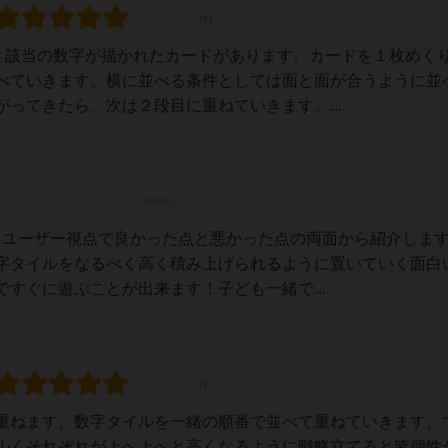
ルと該当の数字が描かれたカードがあります。カードを１枚めく
べていきます。横に並べる条件としては面と面が合うように並
ってきたら、次は２段目に重ねていきます。...
いるユーザー視点で良かった点と悪かった点の両面から紹介しま
字タイルをなるべく高く積み上げられるように置いていく面白
すぐに遊ぶことが出来ます！子ども一緒で...
重ねます。数字タイルを一緒の順番で並べて重ねていきます。
ルくそれぞれが上へ上へと高くなるように戦略立てると皆個性