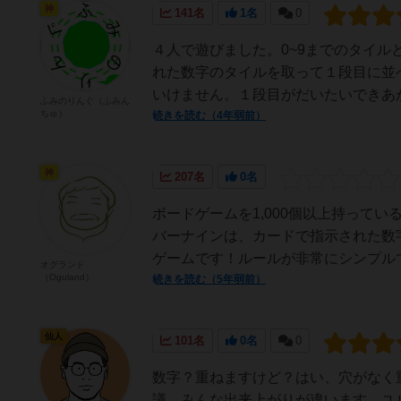
神
141名
1名
0
４人で遊びました。0~9までのタイ
れた数字のタイルを取って１段目に並
いけません。１段目がだいたいできあが
ふみのりんぐ（ふみん
ちゅ）
続きを読む（4年弱前）
神
207名
0名
ボードゲームを1,000個以上持って
バーナインは、カードで指示された数
ゲームです！ルールが非常にシンプルで
オグランド
（Oguland）
続きを読む（5年弱前）
仙人
101名
0名
0
数字？重ねますけど？はい、穴がなく
議、みんな出来上がりが違います。ユ