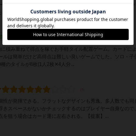
ームを日々紹介中📸→@jampopo_bg🧩世界観とルール『ナン
どったタイルを使って得...
充実
レーティングが非公開に設定されたユーザー
ド的に積み重ねて得点を稼ぐお手軽タイル配置ゲーム。カードに
ールは簡単だけど高得点は難しい良いゲームでした。ソロ・子
のタイルが8枚(1人2枚✕4人分...
個性が発揮できる。フラットなデザインも秀逸。多人数でも同
浮きスペースがないかチェックするのはプレイヤー自身なので
を狙う場合はカード運に左右される。【提案】...