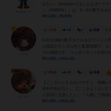
なたへ。Jampopoではこんなボードゲ
ン（NMBR9）』は、0～9の数字をかた
Jampopoノブ
続きを読む（約1年前）
神
115名
4名
0
画像
0-9の10種の数字タイルをピラミッ
ル指定のランダム性と配置制限で、ル
での感想です。コンポーネント0-9の10種
じむや
続きを読む（1年以上前）
大賢者
284名
4名
0
画像
【ここがいい】わかりやすく、戦略に
有利不利がない。【ここがよくない】
り反則に注意したい。一人廻しで高得点
モンヤマ
続きを読む（2年以上前）