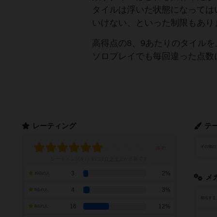
タイルは浮いた状態になっては
いけない、といった制限もあり
高得点の8、9あたりのタイル
ソロプレイでも毎回違った点数
レーティング
テ
その他の
レーティングを行うには
ログイン
が必要です
3
2%
10点の人
メ
4
3%
9点の人
頻出する
16
12%
8点の人