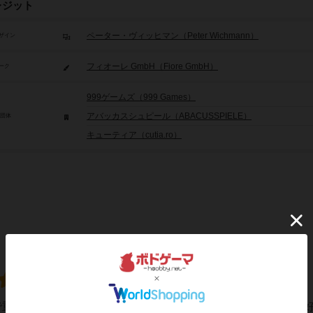
レジット
ペーター・ヴィッヒマン（Peter Wichmann）
ザイン
フィオーレ GmbH（Fiore GmbH）
ーク
999ゲームズ（999 Games）
アバッカスシュピール（ABACUSSPIELE）
/団体
キューティア（cutia.ro）
んで重ねて高得点！数字パズルで脳を刺激せよ！📍知育・パズル