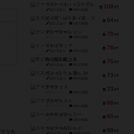
ファースト・イン・フライト
108
PT
紹介文あり
3件の投稿
モズビ－ズ・レイダ－ズ
94
PT
紹介文あり
1件の投稿
テンプテーション
79
PT
紹介文なし
2件の投稿
インドネシア
78
PT
紹介文あり
2件の投稿
宵と暁の呪文書
75
PT
紹介文あり
8件の投稿
リスボン・トラム 28
73
PT
紹介文あり
9件の投稿
アマナイト
73
PT
紹介文なし
1件の投稿
ブラヴェスト
66
PT
紹介文なし
1件の投稿
スペクタキュラー
60
PT
紹介文なし
1件の投稿
スモールワールド
59
好きなあ
PT
紹介文あり
13件の投稿