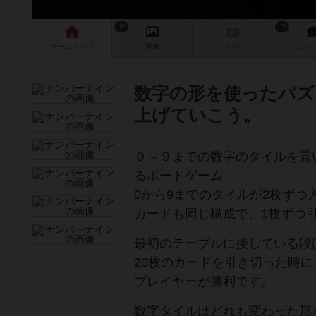
18
15
ゲーム
トップ
画像
動画
レビ
数字の形を使ったパズ
上げていこう。
０～９までの数字のタイルを置
るボードゲーム
0から9までのタイルが2枚ずつ
カードも同じ構成で、1枚ずつ
最初のテーブルに接している段
20枚のカードを引き切った時
プレイヤーが勝利です。
数字タイルはどれも変わった形