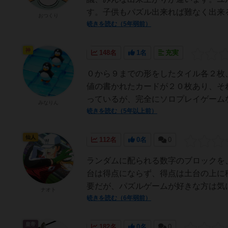
す。子供もパズル出来れば難なく出来る
おつくり
続きを読む（5年弱前）
神
148名
1名
充実
０から９までの形をしたタイル各２枚
値の書かれたカードが２０枚あり、そ
っているが、完全にソロプレイゲームな
みなりん
続きを読む（5年以上前）
仙人
112名
0名
0
ランダムに配られる数字のブロックを
台は得点にならず、得点は土台の上に
要だが、パズルゲームが好きな方は気
ナオト
続きを読む（6年弱前）
皇帝
182名
0名
0