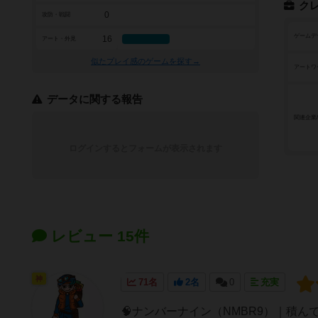
ク
0
攻防・戦闘
ゲームデ
16
アート・外見
似たプレイ感のゲームを探す→
アートワ
データに関する報告
関連企業
ログインするとフォームが表示されます
レビュー 15件
神
71名
2名
0
充実
🧠ナンバーナイン（NMBR9）｜積