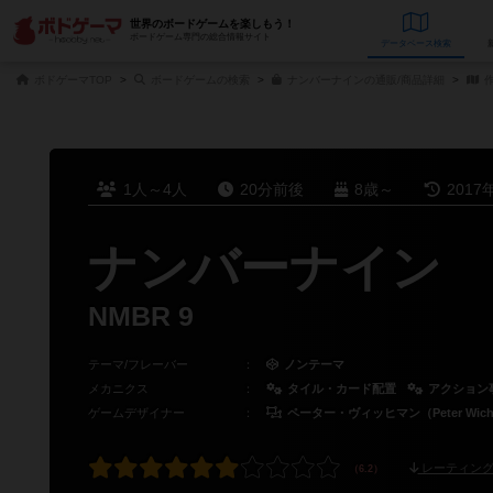
世界のボードゲームを楽しもう！
ボードゲーム専門の総合情報サイト
データベース
検
ボドゲーマTOP
ボードゲームの検索
ナンバーナインの通販/商品詳細
作
1人～4人
20分前後
8歳～
2017
ナンバーナイン
NMBR 9
テーマ/フレーバー
：
ノンテーマ
メカニクス
：
タイル・カード配置
アクション
ゲームデザイナー
：
ペーター・ヴィッヒマン（Peter Wich
レーティング