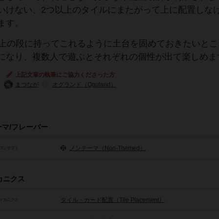
いけない、2つ以上のタイルにまたがって上に配置しな
ます。
を上の段に持ってこれるように土台を固めておきたいとこ
になり、複数人で遊ぶとそれぞれの個性が出て楽しめま
上記文章の執筆にご協力くださった方
まつなが
オグランド（Oguland）
ーマ/フレーバー
ノンテーマ（Non-Themed）
コンセプト
カニクス
タイル・カード配置（Tile Placement）
メカニクス