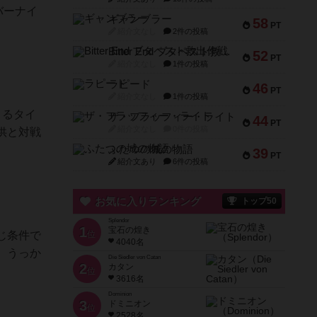
バーナイ
ギャンブラー
58
PT
紹介文なし
2件の投稿
Bitter End ブタペスト救出作戦
52
PT
紹介文なし
1件の投稿
ラピード
46
PT
紹介文なし
1件の投稿
よるタイ
ザ・フラッフィー・ライト
44
PT
紹介文なし
0件の投稿
供と対戦
ふたつの城の物語
39
PT
紹介文あり
6件の投稿
お気に入りランキング
トップ50
Splendor
1
宝石の煌き
じ条件で
位
4040名
、うっか
Die Siedler von Catan
2
カタン
位
3616名
Dominion
3
ドミニオン
位
2528名