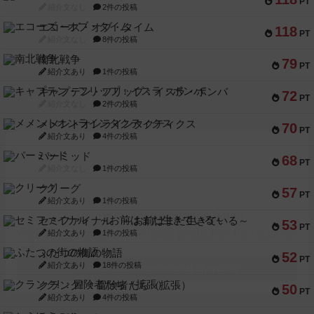
PT
紹介文なし
2件の投稿
エコーズ・オブ・タイム
118
PT
紹介文なし
8件の投稿
南北戦争
79
PT
紹介文あり
1件の投稿
キャプテン・フリップ：イスラ・ボンバ
72
PT
紹介文なし
2件の投稿
メメントオンラインタクティクス
70
PT
紹介文あり
4件の投稿
パーミッド
68
PT
紹介文なし
1件の投稿
クリーグ
57
PT
紹介文あり
1件の投稿
セミファイナル ～お前はまだ生きている～
53
PT
紹介文あり
1件の投稿
ふたつの街の物語
52
PT
紹介文あり
18件の投稿
クランク! ：冒険者たち（拡張）
50
PT
紹介文あり
4件の投稿