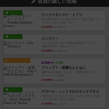
会員の新しい投稿
レビュー
ナンジャモンジャ・ミドリ
私は吃音を持っているのですが、友達と集まって
このゲームをした際、3ゲー...
約2時間前
by 155973
レビュー
ジンラミー
トランプで遊べる2人対戦の麻雀風ゲームです。
10枚の手札で、同じスーツ...
約3時間前
by OSAっち
ルール/インスト
画像付き
充実
フリップ７：復讐心とともに
概要Flip 7が復活しました――復讐を伴って!オリ
ジナルゲームの楽し...
約3時間前
by jurong
レビュー
アズール：シントラのステンドグラス
大好きなアズールシリーズ。ステンドグラスを作
っていきます✨1部より自由...
約4時間前
by しんたろ