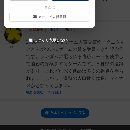
トしてご使用ください。
または
続きを読む（2年弱前）
メールで会員登録
神
1429名
0名
0
しばらく表示しない
2008年ドイツ年間ゲーム大賞受賞作。クニツィ
PET
アさんがついにゲーム大賞を受賞できた記念作
です。ランダムに配られる遺跡カードを使用し
て遺跡の探検をするゲームです。５種類の遺跡
があり、それぞれ深く進めば多くの得点を得ら
れます。しかし、遺跡の入口近くは逆にマイナ
ス点となってしまい...
続きを読む（7年弱前）
ケルトのトップに戻る