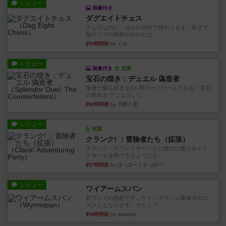
レビュー
画像付き
ダグエイトチェス
チェスなのに、ほんの10分で終わります。動きで
敵のコマの種類が分かれば...
約5時間前
by くみ
レビュー
画像付き
充実
宝石の煌き：デュエル 偽造者
筆者が最も好きな2人用ボードゲームである『宝石
の煌めき デュエル』に、...
約6時間前
by 手動人形
レビュー
充実
クランク! ：冒険者たち（拡張）
クランク！のプレイヤーごとに能力の違うキャラ
クターを使用できるようにな...
約7時間前
by ぽっぽーくるっぽー
レビュー
ワイアームスパン
初プレイの感想です。ウイングスパン履修済のコ
メントとなります。ウイング...
約8時間前
by daisdice