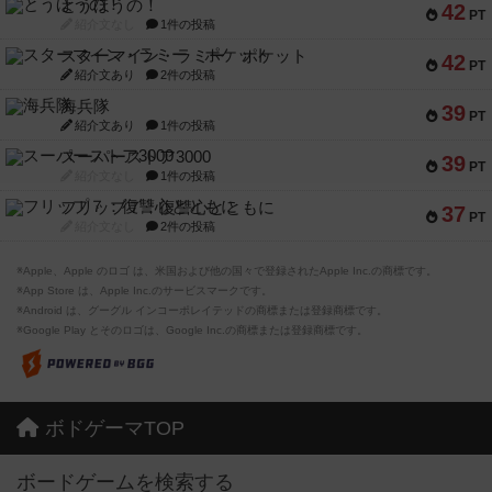
とうほうの！
42
PT
紹介文なし
1件の投稿
スターマイン・ラミー ポケット
42
PT
紹介文あり
2件の投稿
海兵隊
39
PT
紹介文あり
1件の投稿
スーパーストア3000
39
PT
紹介文なし
1件の投稿
フリップ７：復讐心とともに
37
PT
紹介文なし
2件の投稿
※Apple、Apple のロゴ は、米国および他の国々で登録されたApple Inc.の商標です。
※App Store は、Apple Inc.のサービスマークです。
※Android は、グーグル インコーポレイテッドの商標または登録商標です。
※Google Play とそのロゴは、Google Inc.の商標または登録商標です。
ボドゲーマTOP
ボードゲームを検索する