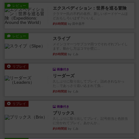
レビュー
エクスペディション：世界を巡る冒険
クラマー氏の不朽の名作。新しいボードゲームほ
どおもしろいはず？いいえ。...
約5時間前
by 田中昌平
レビュー
スライプ
メインコマ一つサブコマ四つでそれぞれプレイし
ます。動かし方はコマか壁に...
約5時間前
by くみ
リプレイ
画像付き
リーダーズ
久しぶりに取り出してプレイ。詰めきれなかっ
た…であっさり追い込まれて負...
約5時間前
by くみ
リプレイ
画像付き
ブリックス
久しぶりに取り出してプレイ。記号担当と色担当
に分かれてプレイ。あかんか...
約5時間前
by くみ