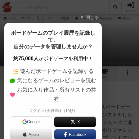
ログイン
閉じる
ボドゲーマTOP
ボードゲームの検索
ケルトの通販/商品詳細
作品データ
ボードゲームのプレイ履歴を記録し
て、
ケルト
自分のデータを管理しませんか？
2件のルール/インスト
約75,000人
がボドゲーマを利用中！
遊んだボードゲームを記録する
9
21
124
トップ
画像
動画
レビュー
カフェ
気になるゲームのレビューを読む
お気に入り作品・所有リストの共
神
118名
0名
有
■ケルトのサマリー・リファレンスボードゲー
ログイン / 会員登録（10秒）
オグランド
ム会を開催した際に、ルールのインストをした
（Oguland）
Google
X
り、その後プレイしてもらう際にスムーズに進
行できるように作成したサマリーやリファレン
Apple
Facebook
スです。PDFをダウンロードしてプリントアウ