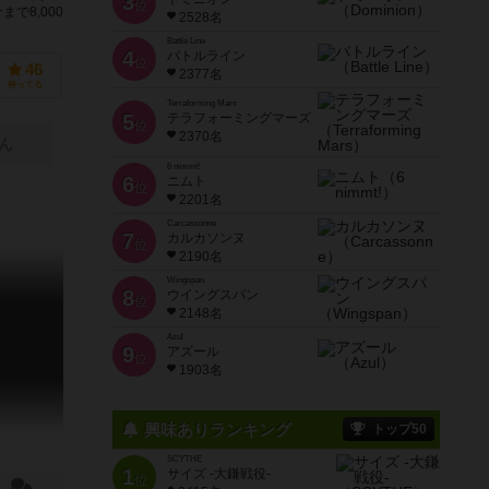
3
位
で8,000
2528名
Battle Line
4
バトルライン
位
46
2377名
持ってる
Terraforming Mars
5
テラフォーミングマーズ
位
2370名
ん
6 nimmt!
6
ニムト
位
2201名
Carcassonne
7
カルカソンヌ
位
2190名
Wingspan
8
ウイングスパン
位
2148名
Azul
9
アズール
位
1903名
興味ありランキング
トップ50
SCYTHE
1
サイズ -大鎌戦役-
位