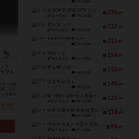
紹介文なし
1件の投稿
トリオンフ ア マレンゴ
236
PT
紹介文あり
1件の投稿
エレメンツ
232
PT
紹介文あり
4件の投稿
バー！パーティー
212
PT
紹介文なし
1件の投稿
ギョッと
154
PT
紹介文あり
1件の投稿
17件
ド！？
クルティボ
152
PT
ラフト
紹介文なし
1件の投稿
ブラヴェスト
140
イヤーは街
PT
紹介文なし
1件の投稿
工場」など
す。設置先
ドブル：ポケットモンスター
122
PT
紹介文あり
4件の投稿
592
ジャンヌ・ダルク-オルレアン ドロー＆ライト
持ってる
118
PT
紹介文なし
5件の投稿
ファースト・イン・フライト
94
PT
紹介文あり
3件の投稿
ダイススローン