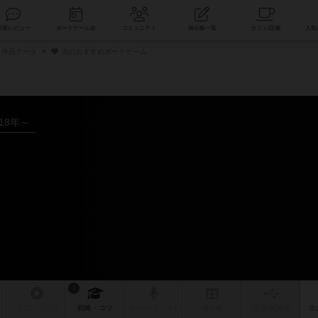
索
新着レビュー
ボードゲーム会
コミュニティ
掲示板一覧
作品データ
次のおすすめボードゲーム
018年～
ム
1
リプレイ
日記
戦略
・コツ
ルール
/インスト
掲示板
拡張/関連
作
次