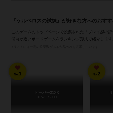
『ケルベロスの試練』が好きな方へのおすす
このゲームのトップページで投票された「プレイ感の評
傾向が近いボードゲームをランキング形式で紹介します
※リストには一定の投票数がある作品のみを表示しています
1
2
No.
No.
ビーバー21XX
リ
BEAVER 21XX