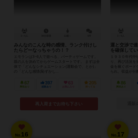
3～6人
30分前後
12歳～
6件
3～5人
みんなのこんな時の感情、ランク付けし
運と交渉で連
たらどーなっちゃうの！？
を確保してい
エモランは3~6人で遊べる、パーティゲームです。
１９３０年代中
親の人を決めてからゲームスタートです。 まずは全
り、再び活況を
体で「どんなシチュエーション(運動会で、とか)」
金を稼ぐボード
の「どんな感情(恥ずかし...
られ、収益が分配
67
397
63
205
86
興味あり
経験あり
お気に入り
持ってる
興味あり
通販
再入荷までお待ち下さい
16
17
No.
No.