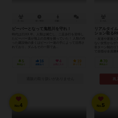
2～4人
40～90分
10歳～
－
2～4人
ビーバーとなって鬼怒川を守れ！
リアルタイム
ション取るR
時代は21XX 年。人類は滅亡し、二足歩行を習得し
たビーバー達が地上の主権を握っていた！ 人類の作
・友達や家族と
った建設物の多くはビーバー達の手によって活用さ
ない女性からゲ
れており、ダムもその一部であ...
非ターン制のリ
て目指せ全員勝利！
5
16
4
19
70
興味あり
経験あり
お気に入り
持ってる
興味あり
通販の取り扱いがありません
再
4
5
No.
No.