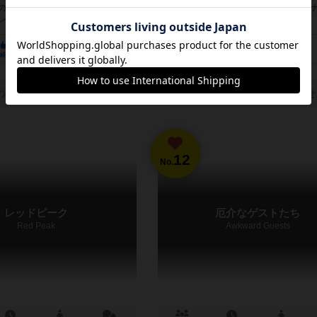
法のアイテムを売って沢山稼ぐゲーム
人類の農業の発見からパックス・ロマーナま
イヤー...
年の歴史を再現した歴史ボ...
120
21
31
42
67
23
経験あり
お気に入り
持ってる
興味あり
経験あり
お気に入り
の取り扱いがありません
通販の取り扱いがありませ
12
No.
レッドピーク
厄介なゲストたち
Red Peak
Awkward Guests