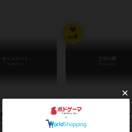
9
No.
キャメルート
文明の曙
Kameloot
Civilization
20～25分
8歳～
4件
2～7人
360分前後
12歳～
魔法のアイテムを上手く協
古代文明ボードゲームの名作！ア
けうまく稼ぐゲーム
ヒル社の元祖シビライゼーション
街の商人となって、街に2つある酒場
『文明の曙』は1982年にチャールズ・ロ
ット」と「ホワイトオウル」に居る
受賞した、古代文明ボードゲームの名作の