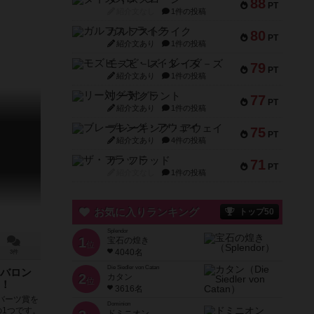
88
PT
紹介文なし
1件の投稿
ガルフストライク
80
PT
紹介文あり
1件の投稿
モズビ－ズ・レイダ－ズ
79
PT
紹介文あり
1件の投稿
リー対グラント
77
PT
紹介文あり
1件の投稿
ブレーキング・アウェイ
75
PT
紹介文あり
4件の投稿
ザ・フラッド
71
PT
紹介文なし
1件の投稿
お気に入りランキング
トップ50
Splendor
1
宝石の煌き
位
4040名
3件
Die Siedler von Catan
バロン
2
カタン
位
！
3616名
バーツ賞を
Dominion
1つです。
ドミニオン