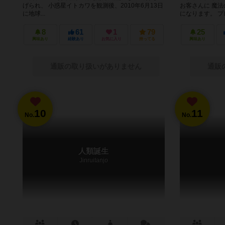
げられ、 小惑星イトカワを観測後、2010年6月13日
お客さんに 魔
に地球...
になります。 プレ
8
61
1
79
25
興味あり
経験あり
お気に入り
持ってる
興味あり
通販の取り扱いがありません
通販
10
11
No.
No.
人類誕生
Jinruitanjo