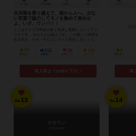
3～5人
20分前後
12歳～
3件
2～6人
氷河期を乗り越えて、猿から人へ。少な
い言葉で協力してモノを集めて進化せ
よ。いざ、ウンバ！！
作品
ここは４００万年前の寒く乾燥し荒廃していくアフ
リカです。 みなさんは猿人です。この厳しい環境を
生き抜き、ホモ・サピエンスへと進化しましょう。
人類誕生は限られた単語だ...
77
112
39
105
8
興味あり
経験あり
お気に入り
持ってる
興味あり
再入荷までお待ち下さい
再
13
14
No.
No.
エモラン
Emorank