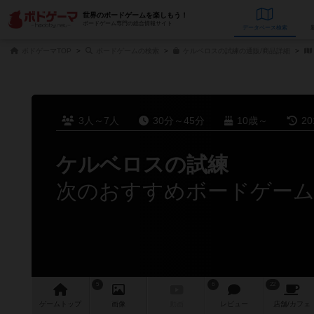
世界のボードゲームを楽しもう！
ボードゲーム専門の総合情報サイト
データベース
検
ボドゲーマTOP
ボードゲームの検索
ケルベロスの試練の通販/商品詳細
3人～7人
30分～45分
10歳～
2
ケルベロスの試練
次のおすすめボードゲー
5
6
22
ゲーム
トップ
画像
動画
レビュー
店舗/
カフェ