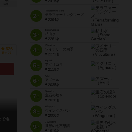
2415名
16件
Terraforming Mars
2
テラフォーミングマーズ
位
2394名
Stone Garden
3
枯山水
位
2281名
Viticulture
626
4
ワイナリーの四季
位
持ってる
2272名
Agricola
5
アグリコラ
位
2119名
Azul
6
アズール
位
2035名
Splendor
7
宝石の煌き
位
2028名
Wingspan
8
ウイングスパン
位
2006名
託で君
7 Wonders
9
世界の七不思議
位
1919名