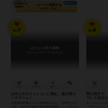
10%オフ
カートに追加する
4,455円（税込）
7
8
No.
No.
はやぶさ君の冒険
The Adventure of Hayabusa
1～4人
10～60分
8歳～
－
3～6人
はやぶさのミッションに挑む、協力型カ
商人同士で、
ードゲーム！
力して自分だ
小惑星探査機はやぶさ(MUSES-C)は、2003年５月
キャメロットの
９日、 JAXA(宇宙航空研究開発機構)によって打ち上
「ブラックキャ