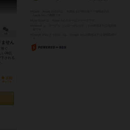
※Apple、Apple のロゴ は、米国および他の国々で登録された
Apple Inc.の商標です。
※App Store は、Apple Inc.のサービスマークです。
※Android は、グーグル インコーポレイテッドの商標または登録商
標です。
8件
※Google Play とそのロゴは、Google Inc.の商標または登録商標で
す。
りません
に捧ぐ
しい神託
が下される
..
336
持ってる