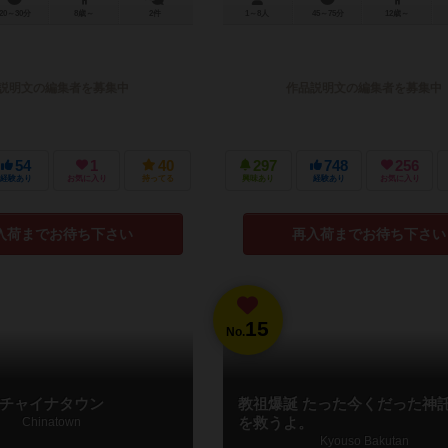
20～30分
8歳～
2件
1～8人
45～75分
12歳～
説明文の編集者を募集中
作品説明文の編集者を募集中
54
1
40
297
748
256
経験あり
お気に入り
持ってる
興味あり
経験あり
お気に入り
入荷までお待ち下さい
再入荷までお待ち下さい
15
No.
チャイナタウン
教祖爆誕 たった今くだった神
Chinatown
を救うよ。
Kyouso Bakutan