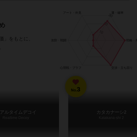
め
価」をもとに、
。
3
No.
アルタイムデコイ
カタカナーシ2
Realtime Decoy
Katakana-shi 2