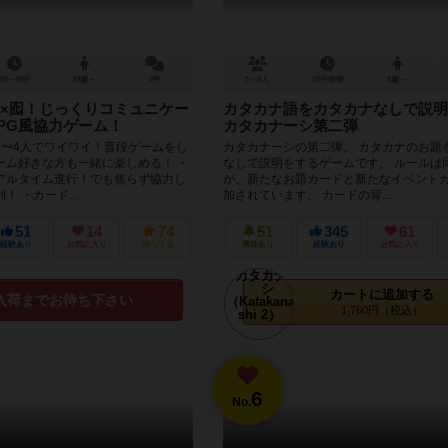
30～60分
10歳～
2件
3～8人
15分前後
8歳～
×囮！じっくりコミュニケー
カタカナ語をカタカナなしで説明
PG風協力ゲーム！
カタカナーシ第二弾
2〜4人でワイワイ！普段ゲームをし
カタカナーシの第二弾。 カタカナのお題
ーム好きな方も一緒に楽しめる！ ・
なしで説明をするゲームです。 ルールは
アルタイム進行！でも焦らず協力し
が、新たなお題カードと新たなイベント
 ・カード...
加されています。 カードの背...
51
14
74
51
345
61
経験あり
お気に入り
持ってる
興味あり
経験あり
お気に入り
カートに追加する
入荷までお待ち下さい
1,760円（税込）
6
No.