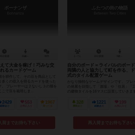
ボーナンザ
ふたつの街の物語
Bohnanza
Between Two Cities
45分前後
10歳～
38件
1～7人
20分前後
8歳～
えて大金を稼げ！巧みな交
自分のボード＝ライバルのボー
れるカードゲーム
両隣の人と協力して町を作る、ド
式のタイル配置ゲーム
畑を耕作して、その豆を商品として
り多くの収入を得るカードを使った
かなり独特なゲームデザインです。 プレ
す。 プレーヤーは２ないし３の畑を
の発展を目指して「酒場」や「住居」「
こで豆を栽培しま...
の建物タイルを16マスに設置していきま
は手元のボードではなくプレ...
2429
553
1967
328
1221
199
経験あり
お気に入り
持ってる
興味あり
経験あり
お気に入り
入荷までお待ち下さい
再入荷までお待ち下さい