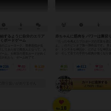
60分前後
12歳～
8件
－
－
結するように自分のエリア
赤ちゃんに筋肉を パワーは裏切
くボードゲーム
「たった今考えたプロポーズの言葉を君
よ。」のスピンオフ第一弾作品です。 美
頃のニューヨーク、世界恐慌が去
か、トンチキな神託か、どのような神託
呈してきた街で商売人となって、お
か…そして全ての手持ち経典が無くなり多.
ゲーム。６枚目の景気カードがめく
されたら、ゲーム終了で...
236
49
138
95
413
59
経験あり
お気に入り
持ってる
興味あり
経験あり
お気に入り
カートに追加する
の取り扱いがありません
2,750円（税込）
18
No.