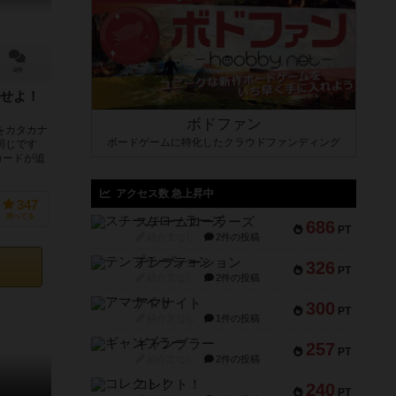
4件
せよ！
ボドファン
をカタカナ
ボードゲームに特化したクラウドファンディング
同じです
カードが追
アクセス数 急上昇中
347
持ってる
スチームローラーズ
686
PT
紹介文なし
2件の投稿
テンプテーション
326
PT
紹介文なし
2件の投稿
アマナイト
300
PT
紹介文なし
1件の投稿
ギャンブラー
257
PT
紹介文なし
2件の投稿
コレクト！
240
PT