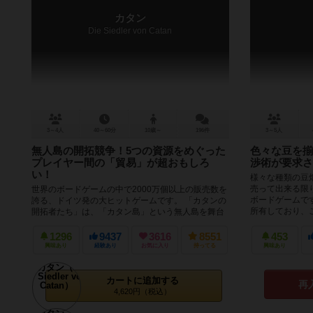
カタン
Die Siedler von Catan
3～4人
40～60分
10歳～
196件
3～5人
無人島の開拓競争！5つの資源をめぐった
色々な豆を揃
プレイヤー間の「貿易」が超おもしろ
渉術が要求さ
い！
様々な種類の豆
売って出来る限
世界のボードゲームの中で2000万個以上の販売数を
ボードゲームで
誇る、ドイツ発の大ヒットゲームです。 「カタンの
所有しており、こ
開拓者たち」は、「カタン島」という無人島を舞台
に、3～4名のプレイヤー...
1296
9437
3616
8551
453
興味あり
経験あり
お気に入り
持ってる
興味あり
カートに追加する
再
4,620円（税込）