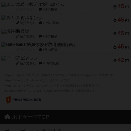
エコーズ・オブ・タイム
45
PT
紹介文なし
8件の投稿
スカルキング
45
PT
紹介文あり
12件の投稿
海兵隊
45
PT
紹介文あり
1件の投稿
Bitter End ブタペスト救出作戦
45
PT
紹介文なし
1件の投稿
ドコジャン
42
PT
紹介文あり
10件の投稿
※Apple、Apple のロゴ は、米国および他の国々で登録されたApple Inc.の商標です。
※App Store は、Apple Inc.のサービスマークです。
※Android は、グーグル インコーポレイテッドの商標または登録商標です。
※Google Play とそのロゴは、Google Inc.の商標または登録商標です。
ボドゲーマTOP