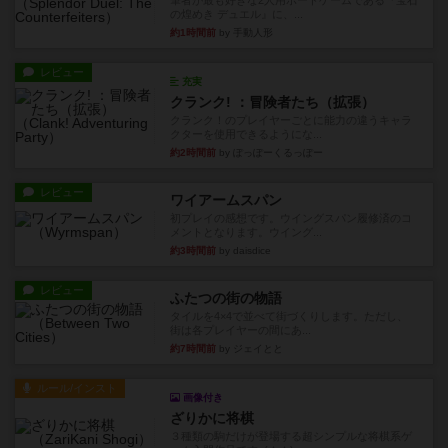
筆者が最も好きな2人用ボードゲームである『宝石
の煌めき デュエル』に、...
約1時間前
by 手動人形
レビュー
充実
クランク! ：冒険者たち（拡張）
クランク！のプレイヤーごとに能力の違うキャラ
クターを使用できるようにな...
約2時間前
by ぽっぽーくるっぽー
レビュー
ワイアームスパン
初プレイの感想です。ウイングスパン履修済のコ
メントとなります。ウイング...
約3時間前
by daisdice
レビュー
ふたつの街の物語
タイルを4×4で並べて街づくりします。ただし、
街は各プレイヤーの間にあ...
約7時間前
by ジェイとと
ルール/インスト
画像付き
ざりかに将棋
３種類の駒だけが登場する超シンプルな将棋系ゲ