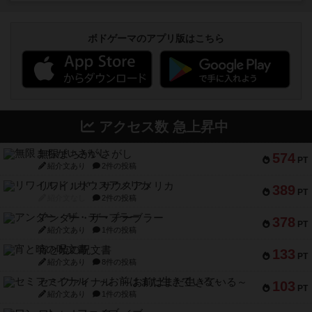
ボドゲーマのアプリ版はこちら
アクセス数 急上昇中
無限まちがいさがし
574
PT
紹介文あり
2件の投稿
リワイルド：サウスアメリカ
389
PT
紹介文なし
2件の投稿
アンダー・ザ・テーブラー
378
PT
紹介文あり
1件の投稿
宵と暁の呪文書
133
PT
紹介文あり
8件の投稿
セミファイナル ～お前はまだ生きている～
103
PT
紹介文あり
1件の投稿