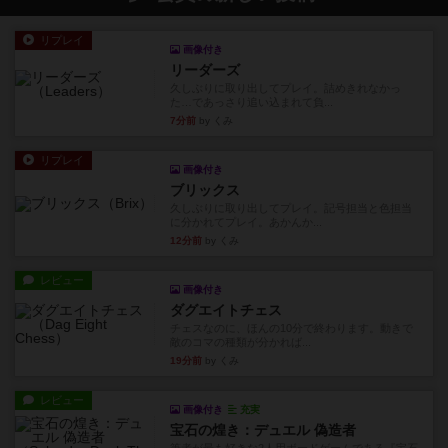
リプレイ
画像付き
リーダーズ
久しぶりに取り出してプレイ。詰めきれなかっ
た…であっさり追い込まれて負...
7分前
by くみ
リプレイ
画像付き
ブリックス
久しぶりに取り出してプレイ。記号担当と色担当
に分かれてプレイ。あかんか...
12分前
by くみ
レビュー
画像付き
ダグエイトチェス
チェスなのに、ほんの10分で終わります。動きで
敵のコマの種類が分かれば...
19分前
by くみ
レビュー
画像付き
充実
宝石の煌き：デュエル 偽造者