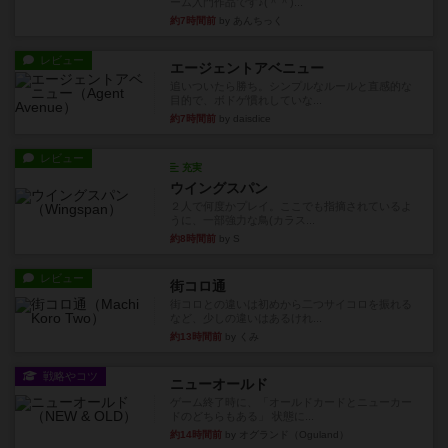
ーム入門作品です♪(＾＾)...
約7時間前
by あんちっく
レビュー
エージェントアベニュー
追いついたら勝ち。シンプルなルールと直感的な
目的で、ボドゲ慣れしていな...
約7時間前
by daisdice
レビュー
充実
ウイングスパン
２人で何度かプレイ。ここでも指摘されているよ
うに、一部強力な鳥(カラス...
約8時間前
by S
レビュー
街コロ通
街コロとの違いは初めから二つサイコロを振れる
など、少しの違いはあるけれ...
約13時間前
by くみ
戦略やコツ
ニューオールド
ゲーム終了時に、「オールドカードとニューカー
ドのどちらもある」 状態に...
約14時間前
by オグランド（Oguland）