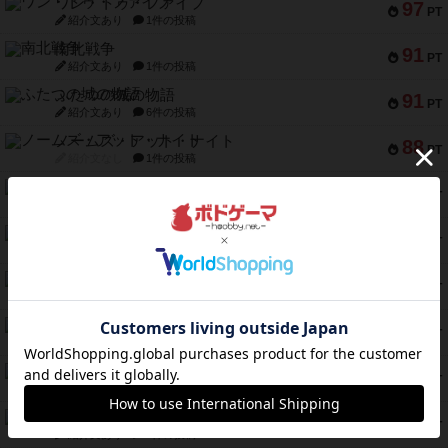
ワン・トゥ・ファイブ
97
PT
紹介文あり
1件の投稿
南北戦争
91
PT
紹介文あり
1件の投稿
ふたつの城の物語
91
PT
紹介文あり
6件の投稿
ノームズ・アット・ナイト
88
PT
紹介文なし
1件の投稿
マーリン
76
PT
紹介文あり
6件の投稿
フラットアイアン
75
PT
紹介文なし
2件の投稿
トランスオリエント・エクスプレス
70
PT
紹介文なし
1件の投稿
アンブッシュ！：ムーブアウト！
59
PT
紹介文あり
1件の投稿
キャプテン・フリップ：イスラ・ボンバ
51
PT
紹介文なし
2件の投稿
ガルフストライク
46
PT
紹介文あり
1件の投稿