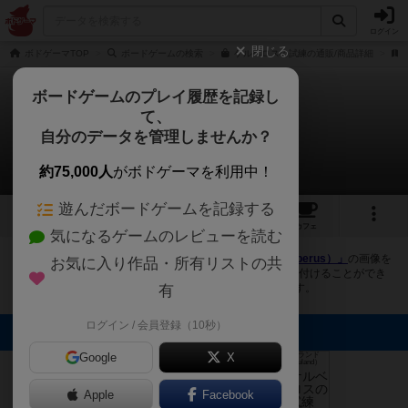
ログイン
閉じる
ボドゲーマTOP
ボードゲームの検索
ケルベロスの試練の通販/商品詳細
ボードゲームのプレイ履歴を記録し
て、
ケルベロスの試練
自分のデータを管理しませんか？
5件の画像
約75,000人
がボドゲーマを利用中！
遊んだボードゲームを記録する
5
6
22
トップ
画像
動画
レビュー
カフェ
気になるゲームのレビューを読む
ボドゲーマにログインすると、
「ケルベロスの試練（Cerberus）」
の画像を
お気に入り作品・所有リストの共
アップロード出来たり、他のユーザーの投稿画像に評価を付けることができ
ます。また、トップ6の画像は様々なページで表示されます。
有
ログイン / 会員登録（10秒）
トップに表示される画像
Google
X
オグランド
（Oguland）
mkpp @UPGS:S
mkpp @UPGS:S
らめるん
レモネード
Apple
Facebook