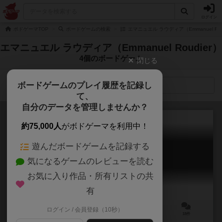
ログイン
ボドゲーマTOP
ボードゲームの検索
エマニュエル ラウディア（Emmanuel Ro
エマニュエル ラウディア（Emmanuel Roudier）
4個のボードゲーム
閉じる
ボードゲームのプレイ履歴を記録し
検索メニュー
て、
自分のデータを管理しませんか？
約75,000人
がボドゲーマを利用中！
遊んだボードゲームを記録する
修道院殺人事件
気になるゲームのレビューを読む
Mystery of the Abbey
5.9
お気に入り作品・所有リストの共
有
ログイン / 会員登録（10秒）
3～6人
60～90分
8歳～
18件