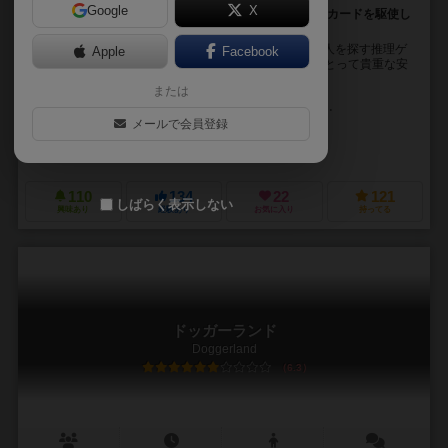
Google
X
「誰が修道士アデルモを殺したのだろうか」──質問やカードを駆使し
て犯人を見つる推理ゲーム。
修道院殺人事件は24人の容疑者の中から殺人事件の犯人を探す推理ゲ
Apple
Facebook
ームです。 この穏やかな修道院は、疲弊した旅行者にとって貴重な安
息地です。 しかし今朝、修道院の崖のふ...
または
ブルーノ・フェイドゥッティ（Bruno Faidutti）
セルジュ・ラジェ（Se
メールで会員登録
キリル・ダウジーン（Cyrille Daujean）
ジュリアン・デルヴァル（Juli
デイズ オブ ワンダー（Days of Wonder）
エッジ エンターテインメント（
110
134
22
121
しばらく表示しない
興味あり
経験あり
お気に入り
持ってる
ドッガーランド
Doggerland
6.3