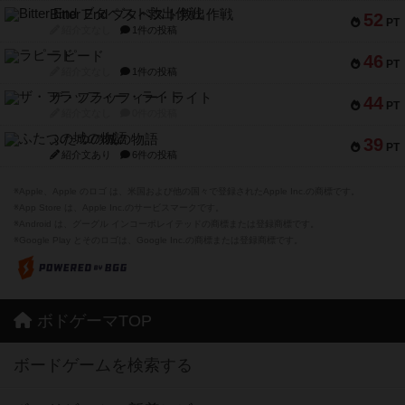
Bitter End ブタペスト救出作戦
52
PT
紹介文なし
1件の投稿
ラピード
46
PT
紹介文なし
1件の投稿
ザ・フラッフィー・ライト
44
PT
紹介文なし
0件の投稿
ふたつの城の物語
39
PT
紹介文あり
6件の投稿
※Apple、Apple のロゴ は、米国および他の国々で登録されたApple Inc.の商標です。
※App Store は、Apple Inc.のサービスマークです。
※Android は、グーグル インコーポレイテッドの商標または登録商標です。
※Google Play とそのロゴは、Google Inc.の商標または登録商標です。
ボドゲーマTOP
ボードゲームを検索する