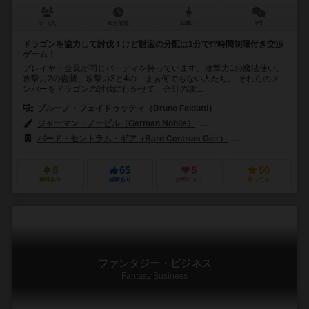
3～6人
45分前後
12歳～
0件
ドラゴンを協力して討伐！けど財宝の分配は1分で!?時間制限付き交渉
ゲーム！
プレイヤー全員が同じパーティを持っています。攻撃力1の魔法使い、
攻撃力2の盗賊、攻撃力3と4の…まぁ何でもない人たち。 それらのメ
ンバーをドラゴンの討伐に行かせて、合計の攻...
ブルーノ・フェイドゥッティ（Bruno Faidutti）
ジャーマン・ノービル（German Nobile）
ギラウメ・ローマー（Guill
バード・セントラム・ギア（Bard Centrum Gier）
デスカーテス・エディ
8
65
8
50
興味あり
経験あり
お気に入り
持ってる
ファンタジー・ビジネス
Fantasy Business