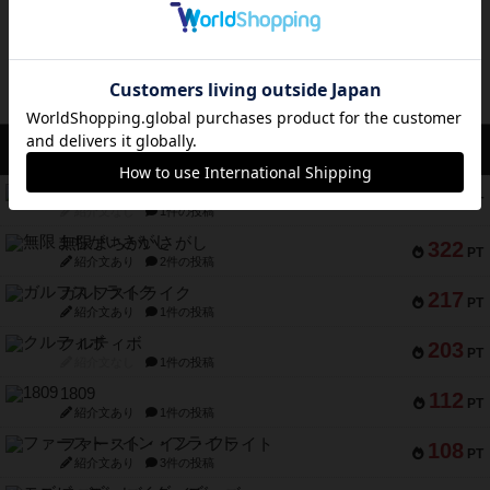
ボドゲーマのアプリ版はこちら
アクセス数 急上昇中
コレクト！
340
PT
紹介文なし
1件の投稿
無限まちがいさがし
322
PT
紹介文あり
2件の投稿
ガルフストライク
217
PT
紹介文あり
1件の投稿
クルティボ
203
PT
紹介文なし
1件の投稿
1809
112
PT
紹介文あり
1件の投稿
ファースト・イン・フライト
108
PT
紹介文あり
3件の投稿