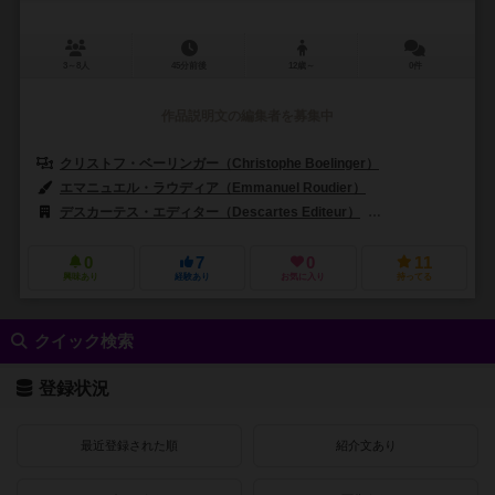
3～8人
45分前後
12歳～
0件
作品説明文の編集者を募集中
クリストフ・ベーリンガー（Christophe Boelinger）
エマニュエル・ラウディア（Emmanuel Roudier）
デスカーテス・エディター（Descartes Editeur）
ユーロゲームズ（E
0
7
0
11
興味あり
経験あり
お気に入り
持ってる
クイック検索
登録状況
最近登録された順
紹介文あり