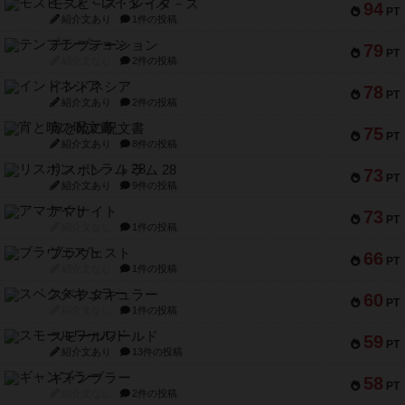
モズビ－ズ・レイダ－ズ
94
PT
紹介文あり
1件の投稿
テンプテーション
79
PT
紹介文なし
2件の投稿
インドネシア
78
PT
紹介文あり
2件の投稿
宵と暁の呪文書
75
PT
紹介文あり
8件の投稿
リスボン・トラム 28
73
PT
紹介文あり
9件の投稿
アマナイト
73
PT
紹介文なし
1件の投稿
ブラヴェスト
66
PT
紹介文なし
1件の投稿
スペクタキュラー
60
PT
紹介文なし
1件の投稿
スモールワールド
59
PT
紹介文あり
13件の投稿
ギャンブラー
58
PT
紹介文なし
2件の投稿