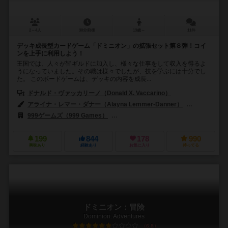
2～4人
30分前後
13歳～
11件
デッキ成長型カードゲーム「ドミニオン」の拡張セット第８弾！コイ
ンを上手に利用しよう！
王国では、人々が皆ギルドに加入し、様々な仕事をして収入を得るよ
うになっていました。その職は様々でしたが、技を学ぶには十分でし
た。 このボードゲームは、デッキの内容を成長...
ドナルド・ヴァッカリーノ（Donald X. Vaccarino）
アライナ・レマー・ダナー（Alayna Lemmer-Danner）
エリック・カー
999ゲームズ（999 Games）
ホビージャパン（Hobby Japan）
199
844
178
990
興味あり
経験あり
お気に入り
持ってる
ドミニオン：冒険
Dominion: Adventures
6.8