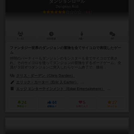
ダンジョンロール
Dungeon Roll
6.0
1～4人
15分前後
8歳～
3件
ファンタジー世界のダンジョンの冒険を全てサイコロで表現したゲー
ム
仲間のパーティーもダンジョンのモンスターも全てサイコロで表さ
れ、そのサイコロを使ってダンジョンの冒険をするボードゲーム。全
員が３回ずつダンジョンに突入したらゲーム終了で、獲得...
クリス・ダーデン（Chris Darden）
エリック・カーター（Eric J. Carter）
ライアン・ジョンソン（Ryan 
エッジ エンターテインメント（Edge Entertainment）
ガラパボス・ジ
24
44
5
27
興味あり
経験あり
お気に入り
持ってる