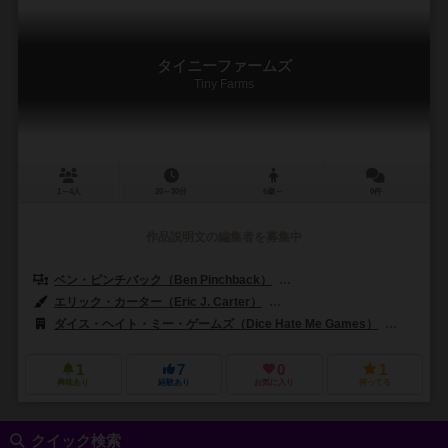
タイニーファームズ
Tiny Farms
1～4人
20～30分
6歳～
0件
作品説明文の編集者を募集中
ベン・ピンチバック（Ben Pinchback）
マット・リドル（Matt Ridd
エリック・カーター（Eric J. Carter）
クリストファー・カークマン（Chr
ダイス・ヘイト・ミー・ゲームズ（Dice Hate Me Games）
モーター
1
7
0
1
興味あり
経験あり
お気に入り
持ってる
クイック検索