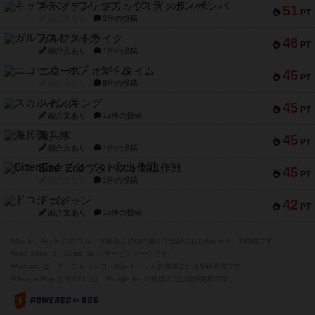
キャプテン・フリップ：イスラ・ボンバ
51
PT
紹介文なし
2件の投稿
ガルフストライク
46
PT
紹介文あり
1件の投稿
エコーズ・オブ・タイム
45
PT
紹介文なし
8件の投稿
スカルキング
45
PT
紹介文あり
12件の投稿
海兵隊
45
PT
紹介文あり
1件の投稿
Bitter End ブタペスト救出作戦
45
PT
紹介文なし
1件の投稿
ドコジャン
42
PT
紹介文あり
10件の投稿
※Apple、Apple のロゴ は、米国および他の国々で登録されたApple Inc.の商標です。
※App Store は、Apple Inc.のサービスマークです。
※Android は、グーグル インコーポレイテッドの商標または登録商標です。
※Google Play とそのロゴは、Google Inc.の商標または登録商標です。