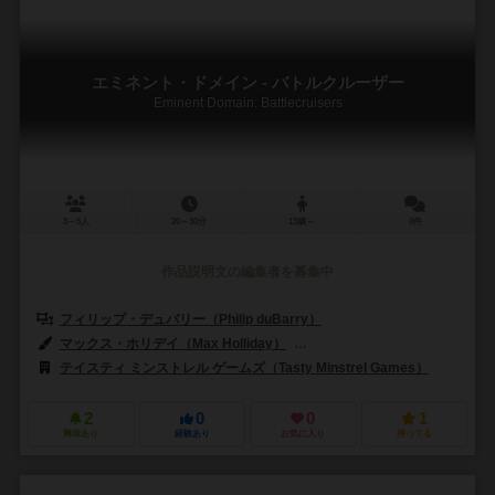
エミネント・ドメイン - バトルクルーザー
Eminent Domain: Battlecruisers
3～5人
20～30分
13歳～
0件
作品説明文の編集者を募集中
フィリップ・デュバリー（Philip duBarry）
マックス・ホリデイ（Max Holliday）
ギャヴァン・ブラウン（Gavan
テイスティ ミンストレル ゲームズ（Tasty Minstrel Games）
2
0
0
1
興味あり
経験あり
お気に入り
持ってる