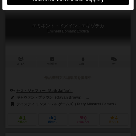
エミネント・ドメイン - エキゾチカ
Eminent Domain: Exotica
2～5人
45分前後
13歳～
0件
作品説明文の編集者を募集中
セス・ジャフィー（Seth Jaffee）
ギャヴァン・ブラウン（Gavan Brown）
エリック・カーター（Eric J.
テイスティ ミンストレル ゲームズ（Tasty Minstrel Games）
1
1
0
4
興味あり
経験あり
お気に入り
持ってる