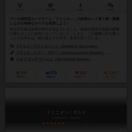
2～4人
30分前後
13歳～
10件
デッキ成長型カードゲーム「ドミニオン」の拡張セット第７弾！廃棄
しながら特殊なカードを利用しよう！
自分の王国は激動の時代を迎えていました。疫病の発生や蛮族の襲撃
に耐えることに必死になっていました。しかし、この困難に打ち勝つ
ことが出来れば、他の誰よりも明るい未来が待っている...
ドナルド・ヴァッカリーノ（Donald X. Vaccarino）
アライナ・レマー・ダナー（Alayna Lemmer-Danner）
ブライアン・
リオ グランデ ゲームス（Rio Grande Games）
999ゲームズ（999 
195
939
208
1063
興味あり
経験あり
お気に入り
持ってる
ドミニオン：ギルド
Dominion: Guilds
6.9