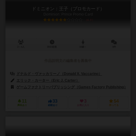
ドミニオン：王子（プロモカード）
Dominion: Prince Promo Card
6.0
2～4人
30分前後
10歳～
0件
作品説明文の編集者を募集中
ドナルド・ヴァッカリーノ（Donald X. Vaccarino）
エリック・カーター（Eric J. Carter）
ゲームファクトリーパブリッシング（Games Factory Publishing）
11
33
3
54
興味あり
経験あり
お気に入り
持ってる