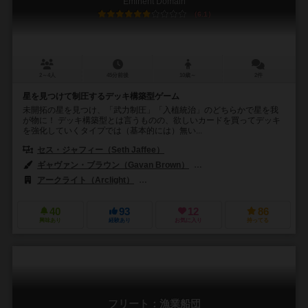
Eminent Domain
6.1
2～4人
45分前後
10歳～
2件
星を見つけて制圧するデッキ構築型ゲーム
未開拓の星を見つけ、「武力制圧」「入植統治」のどちらかで星を我
が物に！ デッキ構築型とは言うものの、欲しいカードを買ってデッキ
を強化していくタイプでは（基本的には）無い...
セス・ジャフィー（Seth Jaffee）
ギャヴァン・ブラウン（Gavan Brown）
エリック・カーター（Eric J.
アークライト（Arclight）
ホビーワールド（Hobby World）
ペ
40
93
12
86
興味あり
経験あり
お気に入り
持ってる
フリート：漁業船団