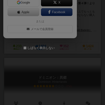
Google
X
デッキ成長型カードゲーム「ドミニオン」の拡張セット第４弾！より
価値のあるカードを利用しよう！
自分の王国は海を越えて発展していき、これまでの歴史上でもっとも
Apple
Facebook
大きな大国となりました。しかし、まだ征服しなければならない隣人
もいて、この王国を今後も繁栄させていくために動き出...
または
ドナルド・ヴァッカリーノ（Donald X. Vaccarino）
メールで会員登録
ジョシュア・ゲラルド・バルヴィン（Joshua Gerald Balvin）
ブライ
リオ グランデ ゲームス（Rio Grande Games）
999ゲームズ（999 
233
1404
352
1424
しばらく表示しない
興味あり
経験あり
お気に入り
持ってる
ドミニオン：異郷
Dominion: Hinterlands
7.0