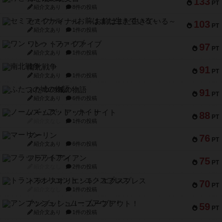
133
PT
紹介文あり
8件の投稿
セミファイナル ～お前はまだ生きている～
103
PT
紹介文あり
1件の投稿
ワン・トゥ・ファイブ
97
PT
紹介文あり
1件の投稿
南北戦争
91
PT
紹介文あり
1件の投稿
ふたつの城の物語
91
PT
紹介文あり
6件の投稿
ノームズ・アット・ナイト
88
PT
紹介文なし
1件の投稿
マーリン
76
PT
紹介文あり
6件の投稿
フラットアイアン
75
PT
紹介文なし
2件の投稿
トランスオリエント・エクスプレス
70
PT
紹介文なし
1件の投稿
アンブッシュ！：ムーブアウト！
59
PT
紹介文あり
1件の投稿