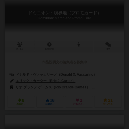
ドミニオン：境界地（プロモカード）
Dominion: Marchland Promo Card
2～4人
30分前後
ー
0件
作品説明文の編集者を募集中
ドナルド・ヴァッカリーノ（Donald X. Vaccarino）
エリック・カーター（Eric J. Carter）
リオ グランデ ゲームス（Rio Grande Games）
ASSアルテンバーガー・
6
16
3
31
興味あり
経験あり
お気に入り
持ってる