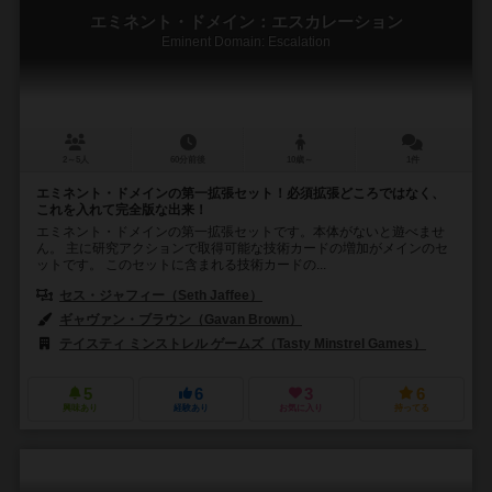
エミネント・ドメイン：エスカレーション
Eminent Domain: Escalation
2～5人
60分前後
10歳～
1件
エミネント・ドメインの第一拡張セット！必須拡張どころではなく、
これを入れて完全版な出来！
エミネント・ドメインの第一拡張セットです。本体がないと遊べませ
ん。 主に研究アクションで取得可能な技術カードの増加がメインのセ
ットです。 このセットに含まれる技術カードの...
セス・ジャフィー（Seth Jaffee）
ギャヴァン・ブラウン（Gavan Brown）
エリック・カーター（Eric J.
テイスティ ミンストレル ゲームズ（Tasty Minstrel Games）
5
6
3
6
興味あり
経験あり
お気に入り
持ってる