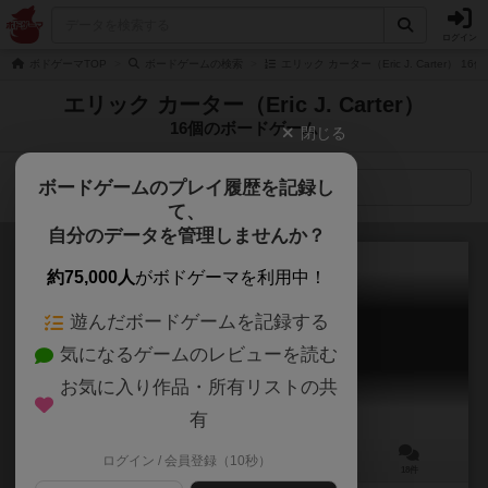
ログイン
ボドゲーマTOP
ボードゲームの検索
エリック カーター（Eric J. Carter） 
エリック カーター（Eric J. Carter）
16個のボードゲーム
閉じる
ボードゲームのプレイ履歴を記録し
検索メニュー
て、
自分のデータを管理しませんか？
約75,000人
がボドゲーマを利用中！
遊んだボードゲームを記録する
ドミニオン：繁栄
気になるゲームのレビューを読む
Dominion: Prosperity
7.4
お気に入り作品・所有リストの共
有
ログイン / 会員登録（10秒）
2～4人
30分前後
13歳～
18件