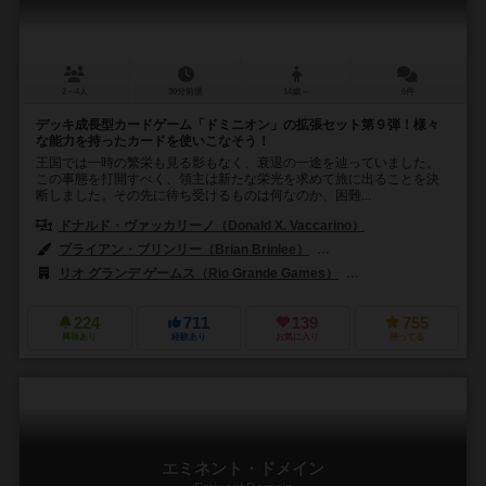
2～4人
30分前後
14歳～
6件
デッキ成長型カードゲーム「ドミニオン」の拡張セット第９弾！様々
な能力を持ったカードを使いこなそう！
王国では一時の繁栄も見る影もなく、衰退の一途を辿っていました。
この事態を打開すべく、領主は新たな栄光を求めて旅に出ることを決
断しました。その先に待ち受けるものは何なのか、困難...
ドナルド・ヴァッカリーノ（Donald X. Vaccarino）
ブライアン・ブリンリー（Brian Brinlee）
エリック・カーター（Eric J
リオ グランデ ゲームス（Rio Grande Games）
999ゲームズ（999 
224
711
139
755
興味あり
経験あり
お気に入り
持ってる
エミネント・ドメイン