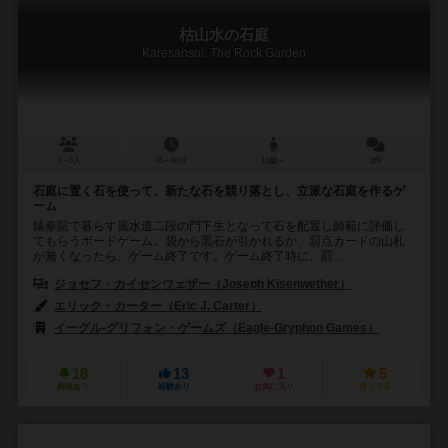
枯山水の石庭
Karesansui: The Rock Garden
3～6人
45～60分
10歳～
2件
石庭に置く石を使って、新たな石を競り落とし、立派な石庭を作るゲ
ーム
猿拳院で暮らす風水道二段の門下生となって石を配置し師範に評価し
てもらうボードゲーム。袋から黒石が引かれるか、罰点カードの山札
が無くなったら、ゲーム終了です。ゲーム終了時に、罰...
ジョセフ・カイセンウェザー（Joseph Kisenwether）
エリック・カーター（Eric J. Carter）
イーグル-グリフォン・ゲームズ（Eagle-Gryphon Games）
18
13
1
5
興味あり
経験あり
お気に入り
持ってる