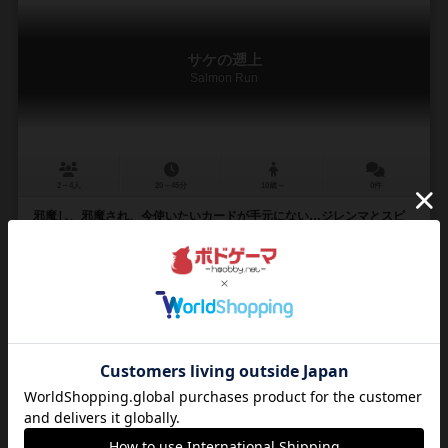
サケの遡上
Salmon Run
2～4人
20～45分
10歳～
0件
邪魔し、邪魔され、今使いたいカードが手元にない…ジレンマとスピ
ード感のデッキ構築＆レースゲーム
鮭の遡上をテーマにしたゲームです。 手札4枚の中から3枚までプレイ
し、川を上ります。 移動先のマスの指示に従い、様々な効果のカード
を補充しながら 障害物（岩）やクマ...
ジェシー・キャトロン（Jesse Catron）
エリック・カーター（Eric J. Carter）
イーグル-グリフォン・ゲームズ（Eagle-Gryphon Games）
22
23
0
10
興味あり
経験あり
お気に入り
持ってる