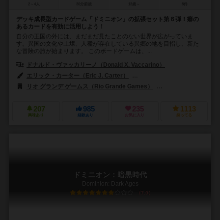
2～4人
30分前後
13歳～
8件
デッキ成長型カードゲーム「ドミニオン」の拡張セット第６弾！癖の
あるカードを有効に活用しよう！
自分の王国の外には、まだまだ見たことのない世界が広がっていま
す。異国の文化や土壌、人種が存在している異郷の地を目指し、新た
な冒険の旅が始まります。 このボードゲームは、...
ドナルド・ヴァッカリーノ（Donald X. Vaccarino）
エリック・カーター（Eric J. Carter）
マサイアス・カトライン（Matthi
リオ グランデ ゲームス（Rio Grande Games）
ホビージャパン（Hob
207
985
235
1113
興味あり
経験あり
お気に入り
持ってる
ドミニオン：暗黒時代
Dominion: Dark Ages
7.0