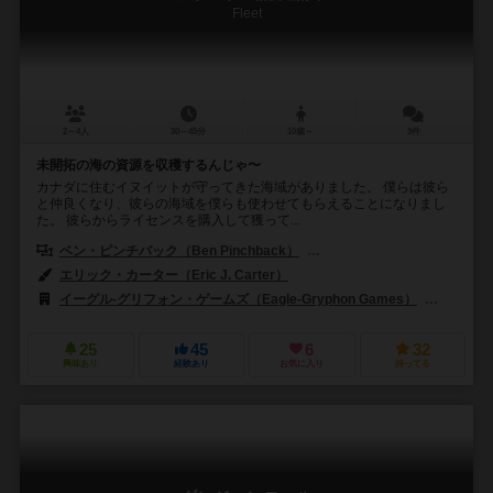
Fleet
2～4人
30～45分
10歳～
3件
未開拓の海の資源を収穫するんじゃ〜
カナダに住むイヌイットが守ってきた海域がありました。 僕らは彼ら
と仲良くなり、彼らの海域を僕らも使わせてもらえることになりまし
た。 彼らからライセンスを購入して獲って...
ベン・ピンチバック（Ben Pinchback）
マット・リドル（Matt Ridd
エリック・カーター（Eric J. Carter）
イーグル-グリフォン・ゲームズ（Eagle-Gryphon Games）
スワン・
25
45
6
32
興味あり
経験あり
お気に入り
持ってる