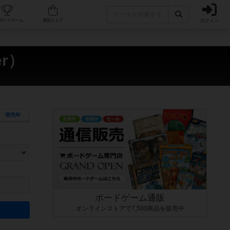
ログイン
カフェ/店舗
人気ボードゲーム
通販ストア
er）
発売年
ます。マニュアルを読む時間や参加者へのルール説明時間は含まれていないため、初めて遊
できるよう、中世ファンタジー・クッキング・海賊同士の対決など、ゲームコンセプトを絞
にボードゲームに慣れている方向けの絞込機能です。例えば「ダイスロール」はランダム値
ボードゲーム通販
オンラインストアで7,500商品を販売中