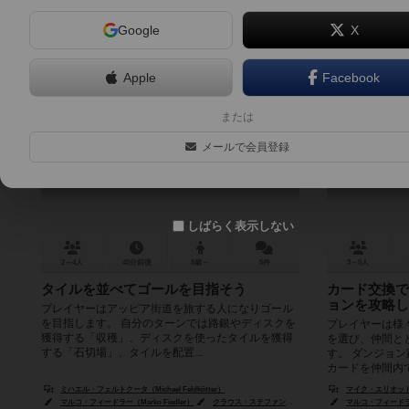
Google
X
Apple
Facebook
アッピア街道
または
VIA APPIA
メールで会員登録
6.3
しばらく表示しない
2～4人
45分前後
8歳～
5件
3～5人
タイルを並べてゴールを目指そう
カード交換で
ョンを攻略し
プレイヤーはアッピア街道を旅する人になりゴール
を目指します。 自分のターンでは路銀やディスクを
プレイヤーは様
獲得する「収穫」、ディスクを使ったタイルを獲得
を選び、仲間と
する「石切場」、タイルを配置...
す。 ダンジョ
カードを仲間内で
ミハエル・フェルトクータ（Michael Feldkötter）
マイク・エリオット（Mi
マルコ・フィードラー（Marko Fiedler）
クラウス・ステファン（Claus Stephan）
マルコ・フィードラー（