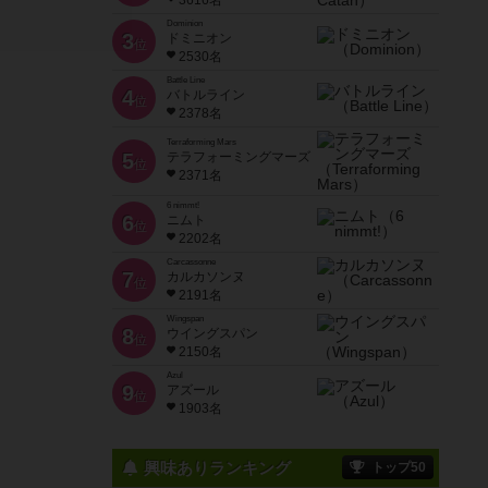
3616名
Dominion
3
ドミニオン
位
2530名
Battle Line
4
バトルライン
位
2378名
Terraforming Mars
5
テラフォーミングマーズ
位
2371名
6 nimmt!
6
ニムト
位
2202名
Carcassonne
dgames）
7
カルカソンヌ
位
2191名
Wingspan
8
ウイングスパン
位
2150名
Azul
9
アズール
位
1903名
興味ありランキング
トップ50