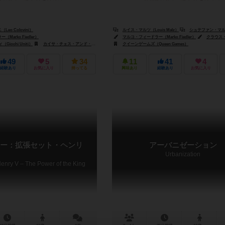
eo Colovini）
ルイス・マルツ（Louis Malz）
シュテファン・マルツ（Ste
Marko Fiedler）
ウィッグ（Jo Hartwig）
マルコ・フィードラー（Marko Fiedler）
クラウス・ステファン（
iochi Uniti）
（Hexagames (I)）
カイサ・チェス・アンド・ゲームズ（Kaissa Chess & Games）
クイーンゲームズ（Queen Games）
ピアトニク（Piatnik）
49
5
34
11
41
4
経験あり
お気に入り
持ってる
興味あり
経験あり
お気に入り
ー：拡張セット・ヘンリ
アーバニゼーション
Urbanization
Henry V – The Power of the King