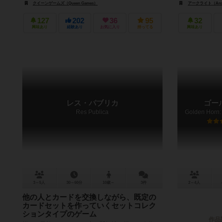
クイーンゲームズ（Queen Games）
アークライト（Arcl
127
202
36
95
32
興味あり
経験あり
お気に入り
持ってる
興味あり
レス・パブリカ
ゴー
Res Publica
3～5人
30～60分
10歳～
3件
2～4人
他の人とカードを交換しながら、既定の
カードセットを作っていくセットコレク
ションタイプのゲーム
作品