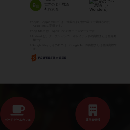
7 Wonders
9
世界の七不思議
位
1920名
※Apple、Apple のロゴ は、米国および他の国々で登録された
Apple Inc.の商標です。
※App Store は、Apple Inc.のサービスマークです。
※Android は、グーグル インコーポレイテッドの商標または登録商
標です。
※Google Play とそのロゴは、Google Inc.の商標または登録商標で
す。
ボードゲームカフェ
運営者情報