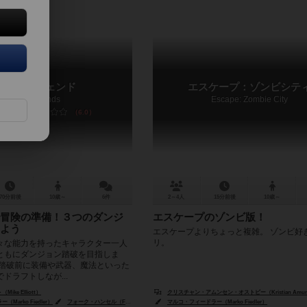
ロストレジェンド
エスケープ：ゾンビシテ
Lost Legends
Escape: Zombie City
6.0
70分前後
10歳～
6件
2～4人
15分前後
10歳～
冒険の準備！３つのダンジ
エスケープのゾンビ版！
よう
エスケープよりちょっと複雑。 ゾンビ好
リ。
々な能力を持ったキャラクター一人
ともにダンジョン踏破を目指しま
ン踏破前に装備や武器、魔法といった
ドラフトしなが...
ke Elliott）
クリスチャン・アムンセン・オストビー（Kristian Amunds
Marko Fiedler）
フォーク・ハンセル（Falk Hansel）
マルコ・フィードラー（Marko Fiedler）
オリバー・シュレンマー（Oliver Schlemmer）