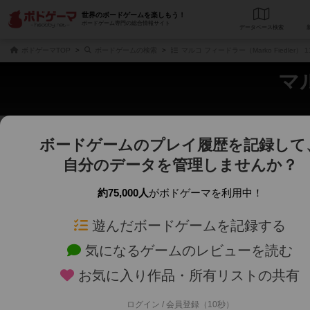
世界のボードゲームを楽しもう！
ボードゲーム専門の総合情報サイト
データベース
検
ボドゲーマTOP
ボードゲームの検索
マルコ フィードラー（Marko Fiedler
マル
ボードゲームのプレイ履歴を記録して
さくさく表示
じっくり表示
自分のデータを管理しませんか？
商品名、商品説明文、デザイナー名、テーマ名、メカニクス名を対象にフリー
ゲームデザイナー名を指定して
フリーワード
ゲームデザイナー
約75,000人
がボドゲーマを利用中！
遊んだボードゲームを記録する
対象年齢を指定します。
世界観や登場人
対象年齢
テーマ/フレー
気になるゲームのレビューを読む
お気に入り作品・所有リストの共有
ログイン / 会員登録（10秒）