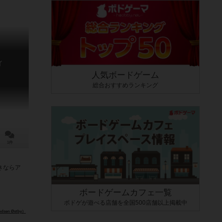
ィ
人気ボードゲーム
総合おすすめランキング
1件
きならア
ボードゲームカフェ一覧
ボドゲが遊べる店舗を全国500店舗以上掲載中
en Østby）