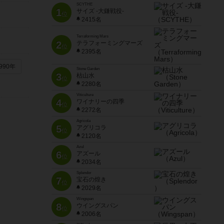
SCYTHE
1
サイズ -大鎌戦役-
位
2415名
Terraforming Mars
2
テラフォーミングマーズ
位
2395名
990年
Stone Garden
3
枯山水
位
2280名
Viticulture
4
ワイナリーの四季
位
2272名
Agricola
5
アグリコラ
位
2120名
Azul
6
アズール
位
2034名
Splendor
7
宝石の煌き
位
2029名
Wingspan
8
ウイングスパン
位
2006名