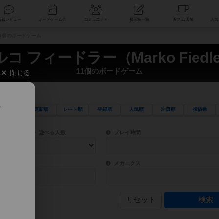
索
新着レビュー
ボードゲーム会
コミュニティ
掲示板一覧
） 11個のボードゲーム
コ フィードラー（Marko Fiedl
11個のボードゲーム
閉じる
、
更新順
レート順
登録順
人気順
注目順
投稿数
ワード検索ができます。
検索できます。
プレイ対象人数に含まれるボードゲームを指定します。
目安となる所要時間を指定することができ
遊べる人数
プレイ時間
物などモチーフ・ストーリーを指定することができます。直感的にゲームシステムを理解
ゲーム性を構成するコアシステムです。主
バー
メカニクス
リセット