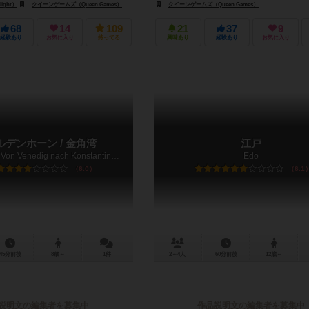
ight）
クイーンゲームズ（Queen Games）
クイーンゲームズ（Queen Games）
68
14
109
21
37
9
経験あり
お気に入り
持ってる
興味あり
経験あり
お気に入り
ルデンホーン / 金角湾
江戸
Golden Horn: Von Venedig nach Konstantinopel
Edo
6.0
6.1
45分前後
8歳～
1件
2～4人
60分前後
12歳～
説明文の編集者を募集中
作品説明文の編集者を募集中