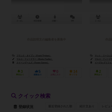
2～4人
45分前後
13歳～
0件
1～4人
作品説明文の編集者を募集中
作品
フランク・タイブン（Frank Thyben）
マット・リーコック（M
マルコ・フィードラー（Marko Fiedler）
マルコ・フィードラー（
クイーンゲームズ（Queen Games）
イーグル-グリフォン・
3
5
0
14
2
興味あり
経験あり
お気に入り
持ってる
興味あり
クイック検索
最近登録された順
紹介文あり
レビュ
登録状況