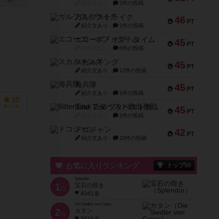
1件
紹介文なし
2件の投稿
ガルフストライク
46
PT
紹介文あり
1件の投稿
エコーズ・オブ・タイム
45
PT
紹介文なし
8件の投稿
スカルキング
45
PT
紹介文あり
12件の投稿
海兵隊
45
PT
紹介文あり
1件の投稿
10
Bitter End ブタペスト救出作戦
持ってる
45
PT
紹介文なし
1件の投稿
ドコジャン
42
PT
紹介文あり
10件の投稿
お気に入りランキング
トップ50
Splendor
1
宝石の煌き
位
4041名
Die Siedler von Catan
2
カタン
位