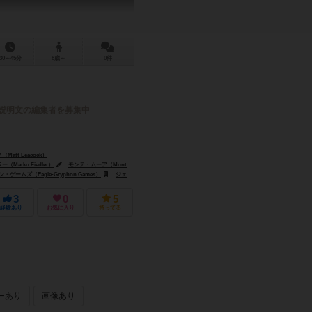
30～45分
8歳～
0件
説明文の編集者を募集中
att Leacock）
Marko Fiedler）
モンテ・ムーア（Monte Moore）
ポール・ニーマイヤー（Paul Niemeyer）
ゲームズ（Eagle-Gryphon Games）
ジェンXゲームズ（Gen-X Games）
コリア・ボードゲームズ（Korea Boar
3
0
5
経験あり
お気に入り
持ってる
ーあり
画像あり