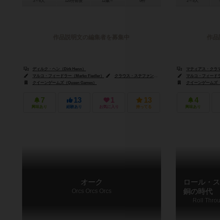
3～6人
120分前後
12歳～
0件
2～5人
作品説明文の編集者を募集中
作品
ディルク・ヘン（Dirk Henn）
マティアス・クラマー（
マルコ・フィードラー（Marko Fiedler）
クラウス・ステファン（Claus Stephan）
マルコ・フィードラー（
クイーンゲームズ（Queen Games）
クイーンゲームズ（Qu
7
13
1
13
4
興味あり
経験あり
お気に入り
持ってる
興味あり
オーク
ロール・ス
Orcs Orcs Orcs
銅の時代
Roll Thro