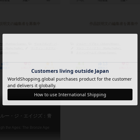
60分前後
10歳～
0件
2～4人
75分前後
12歳～
説明文の編集者を募集中
作品説明文の編集者を募集中
Matthias Cramer）
ヴォルフガング・パニング（Wolfgang Panning）
ジョニー・イブセン（Johnny Ebsen）
Marko Fiedler）
マーティン・ホフマン（Martin Hoffmann）
マルコ・フィードラー（Marko Fiedler）
クラウス・ステファン（Claus Stephan）
een Games）
クイーンゲームズ（Queen Games）
6
0
1
4
13
0
経験あり
お気に入り
持ってる
興味あり
経験あり
お気に入り
ルー・ジ・エイジズ：青
ugh the Ages: The Bronze Age