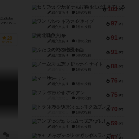
セミファイナル ～お前はまだ生きている～
103
PT
紹介文あり
1件の投稿
fan Malz）
ワン・トゥ・ファイブ
97
Claus Stephan）
PT
紹介文あり
1件の投稿
南北戦争
91
29
PT
紹介文あり
1件の投稿
持ってる
ふたつの城の物語
91
PT
紹介文あり
6件の投稿
ノームズ・アット・ナイト
88
PT
紹介文なし
1件の投稿
マーリン
76
PT
紹介文あり
6件の投稿
フラットアイアン
75
PT
紹介文なし
2件の投稿
トランスオリエント・エクスプレス
70
PT
紹介文なし
1件の投稿
アンブッシュ！：ムーブアウト！
59
PT
紹介文あり
1件の投稿
キャプテン・フリップ：イスラ・ボンバ
51
PT