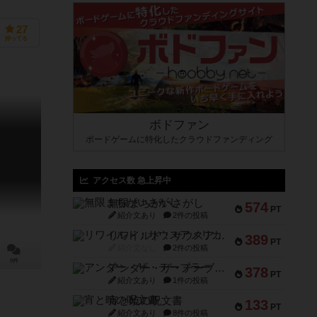
27
持ってる
ボドファン
ボードゲームに特化したクラウドファンディング
アクセス数 急上昇中
無限まちがいさがし
574
PT
紹介文あり
2件の投稿
リワイルド：サウスアメリカ
389
PT
紹介文なし
2件の投稿
0件
アンダー・ザ・テーブラー
378
PT
紹介文あり
1件の投稿
宵と暁の呪文書
133
PT
紹介文あり
8件の投稿