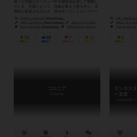
様々な民族がヨーロッパ中を開拓地を探して移動し
ていき、交易によって、民族が集まり村を作り、文
明化が促進されるなか、街を作っていくというテー
マのカードゲーム。最後の文明カードが...
ライナー・クニツィア（Reiner Knizia）
レオ・コロヴィーニ（L
ペギー・コールマン（Peggy Coleman）
マルコ・フィードラー（Marko Fiedler）
マルコ・フィードラー（
ジョー・ハート
クイーンゲームズ（Queen Games）
アヴァランシェ・プレス（Avalanche Press .）
ジョーキ ウニーティ（G
ヘキサゲームズ
16
59
7
51
5
興味あり
経験あり
お気に入り
持ってる
興味あり
コロニア
ランカスタ
Colonia
ー五世
Lancaster: 