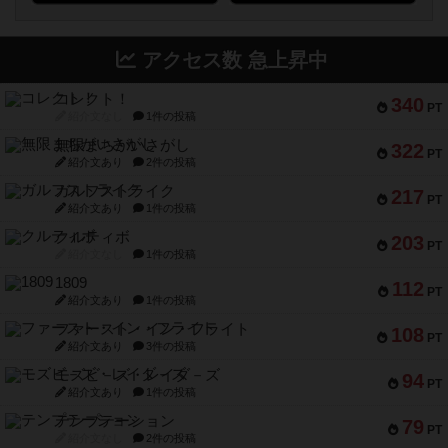
アクセス数 急上昇中
コレクト！
340
PT
紹介文なし
1件の投稿
無限まちがいさがし
322
PT
紹介文あり
2件の投稿
ガルフストライク
217
PT
紹介文あり
1件の投稿
クルティボ
203
PT
紹介文なし
1件の投稿
1809
112
PT
紹介文あり
1件の投稿
ファースト・イン・フライト
108
PT
紹介文あり
3件の投稿
モズビ－ズ・レイダ－ズ
94
PT
紹介文あり
1件の投稿
テンプテーション
79
PT
紹介文なし
2件の投稿