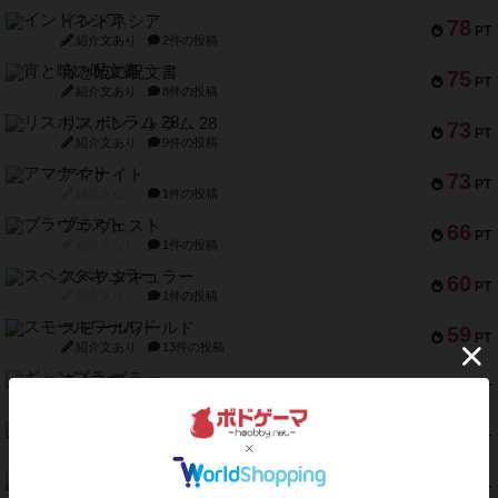
インドネシア
78
PT
紹介文あり
2件の投稿
宵と暁の呪文書
75
PT
紹介文あり
8件の投稿
リスボン・トラム 28
73
PT
紹介文あり
9件の投稿
アマナイト
73
PT
紹介文なし
1件の投稿
ブラヴェスト
66
PT
紹介文なし
1件の投稿
スペクタキュラー
60
PT
紹介文なし
1件の投稿
スモールワールド
59
PT
紹介文あり
13件の投稿
ギャンブラー
58
PT
紹介文なし
2件の投稿
Bitter End ブタペスト救出作戦
52
PT
紹介文なし
1件の投稿
ラピード
46
PT