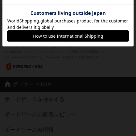
紹介文なし
1件の投稿
ザ・フラッフィー・ライト
44
PT
紹介文なし
0件の投稿
ふたつの城の物語
39
PT
紹介文あり
6件の投稿
※Apple、Apple のロゴ は、米国および他の国々で登録されたApple Inc.の商標です。
※App Store は、Apple Inc.のサービスマークです。
※Android は、グーグル インコーポレイテッドの商標または登録商標です。
※Google Play とそのロゴは、Google Inc.の商標または登録商標です。
ボドゲーマTOP
ボードゲームを検索する
ボードゲームの新着レビュー
ボードゲーム会情報