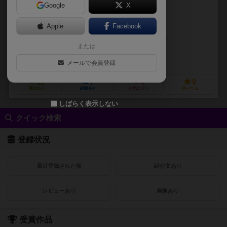
Google
X
作品説明文の編集者を募集中
Apple
Facebook
アンドレア・チアヴェシオ（Andrea Chiarvesio）
ルカ・レナッコ （L
または
ダビデ・コルシ（Davide Corsi）
ロベルト・ピッタル（Roberto Pitt
ゲームハーバー（Game Harbor）
ジョーキ ウニーティ（Giochi Uni
メールで会員登録
11
7
4
9
興味あり
経験あり
お気に入り
持ってる
しばらく表示しない
クイック検索
登録状況
最近登録された順
紹介文あり
レビューあり
画像あり
受賞作品