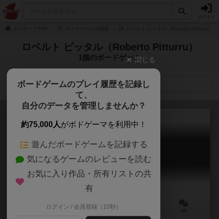
ログイン
ボドゲーマTOP
ボードゲームの検索
ロベルト ピッタル（Roberto Pitturru
ロベルト ピッタル（Roberto Pitturru）
1個のボードゲーム
閉じる
ボードゲームのプレイ履歴を記録し
検索メニュー
て、
自分のデータを管理しませんか？
約75,000人
がボドゲーマを利用中！
遊んだボードゲームを記録する
キングスブルク（第二版）
気になるゲームのレビューを読む
Kingsburg (Second Edition)
お気に入り作品・所有リストの共
有
ログイン / 会員登録（10秒）
2～5人
90～120分
10歳～
0件