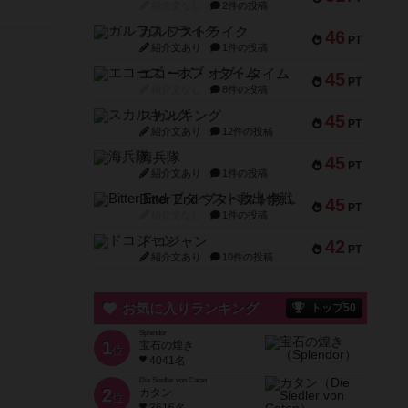
紹介文なし
2件の投稿
ガルフストライク
46
PT
紹介文あり
1件の投稿
エコーズ・オブ・タイム
45
PT
紹介文なし
8件の投稿
スカルキング
45
PT
紹介文あり
12件の投稿
海兵隊
45
PT
紹介文あり
1件の投稿
Bitter End ブタペスト救出作戦
45
PT
紹介文なし
1件の投稿
ドコジャン
42
PT
紹介文あり
10件の投稿
お気に入りランキング
トップ50
Splendor
1
宝石の煌き
位
4041名
Die Siedler von Catan
2
カタン
位