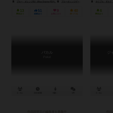
ブルー・オレンジEU（Blue Orange (EU)）
ブルーオレンジゲームズ（Blue Orange Games）
ホリブル・ギルド（Hor
13
51
9
40
6
興味あり
経験あり
お気に入り
持ってる
興味あり
パカル
ジ
Pakal
2～4人
20分前後
8歳～
1件
2～5人
作品説明文の編集者を募集中
作品