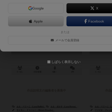
Google
X
Apple
Facebook
マジカブー
フ
または
Magicaboo
メールで会員登録
5.9
しばらく表示しない
3～5人
10分前後
4歳～
2件
1～4人
作品説明文の編集者を募集中
作品
ルカ・ベリーニ（Luca Bellini）
ルカ・ボルサ（Luca Borsa）
カルロ・ランザヴェッキア（Carlo Ema
ルカ・ベリーニ（Luca
サイモン・ドゥーシー（Simon Douchy）
ファビオ・フレンケル（