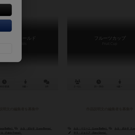
ラワーフィールド
フルーツカップ
Flower Fields
Fruit Cup
40分前後
8歳～
1件
2～6人
20～30分
6歳～
説明文の編集者を募集中
作品説明文の編集者を募集中
nuele Lanzavecchia）
 Bellini）
ルカ・ボルサ（Luca Borsa）
ルカ・ベリーニ（Luca Bellini）
ルカ・ボルサ（Luca
Fabio Frencl）
サラ・ジョリア（Sara Gioria）