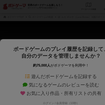
世界のボードゲームを楽しもう！
ボードゲーム専門の総合情報サイト
データベース
検
ボドゲーマTOP
ボードゲームの検索
ルカ ボルサ（Luca Borsa） 6個のボー
ボードゲームのプレイ履歴を記録して
さくさく表示
じっくり表示
自分のデータを管理しませんか？
商品名、商品説明文、デザイナー名、テーマ名、メカニクス名を対象にフリー
ゲームデザイナー名を指定して
フリーワード
ゲームデザイナー
約75,000人
がボドゲーマを利用中！
遊んだボードゲームを記録する
対象年齢を指定します。
世界観や登場人
対象年齢
テーマ/フレー
気になるゲームのレビューを読む
お気に入り作品・所有リストの共有
ログイン / 会員登録（10秒）