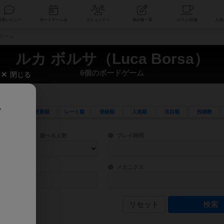
索
新着レビュー
ボードゲーム会
コミュニティ
掲示板一覧
ドゲーム
ルカ ボルサ（Luca Borsa）
6個のボードゲーム
閉じる
、
更新順
レート順
登録順
人気順
注目順
投稿数
ワード検索ができます。
検索できます。
プレイ対象人数に含まれるボードゲームを指定します。
目安となる所要時間を指定することができ
遊べる人数
プレイ時間
物などモチーフ・ストーリーを指定することができます。直感的にゲームシステムを理解
ゲーム性を構成するコアシステムです。主
バー
メカニクス
リセット