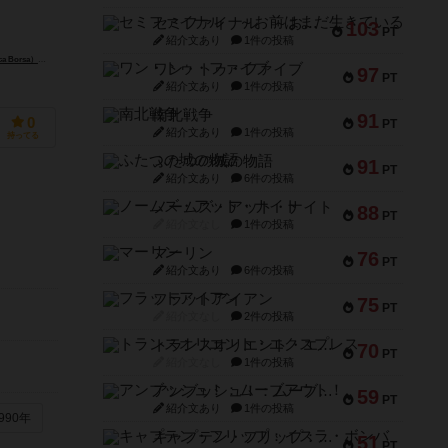
セミファイナル ～お前はまだ生きている～
103
PT
紹介文あり
1件の投稿
 Borsa）
カルロ・ランザヴェッキア（Carlo Emanuele Lanzavecchia）
ワン・トゥ・ファイブ
97
PT
紹介文あり
1件の投稿
キ ウニーティ（Giochi Uniti）
南北戦争
91
0
PT
紹介文あり
1件の投稿
持ってる
ふたつの城の物語
91
PT
紹介文あり
6件の投稿
ノームズ・アット・ナイト
88
PT
紹介文なし
1件の投稿
マーリン
76
PT
紹介文あり
6件の投稿
フラットアイアン
75
PT
紹介文なし
2件の投稿
トランスオリエント・エクスプレス
70
PT
紹介文なし
1件の投稿
アンブッシュ！：ムーブアウト！
59
PT
紹介文あり
1件の投稿
990年
キャプテン・フリップ：イスラ・ボンバ
51
PT