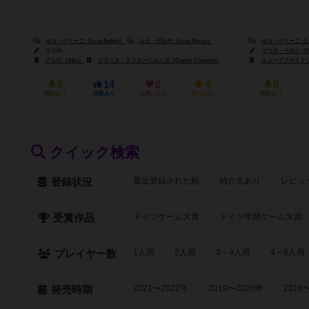
ルカ・ベリーニ（Luca Bellini）
ルカ・ボルサ（Luca Borsa）
ルカ・ベリーニ（Luca
未登録
マウロ・ペロシ（Maur
アルビ（Albi）
クラニオ・クリエーションズ（Cranio Creations）
ダンテ（Dante）
キューブファクトリー オ
5
14
0
4
0
興味あり
経験あり
お気に入り
持ってる
興味あり
クイック検索
最近登録された順
紹介文あり
レビュ
登録状況
ドイツゲーム大賞
ドイツ年間ゲーム大賞
受賞作品
1人用
2人用
3～4人用
4～8人用
プレイヤー数
2021〜2022年
2019〜2020年
2016
発売時期