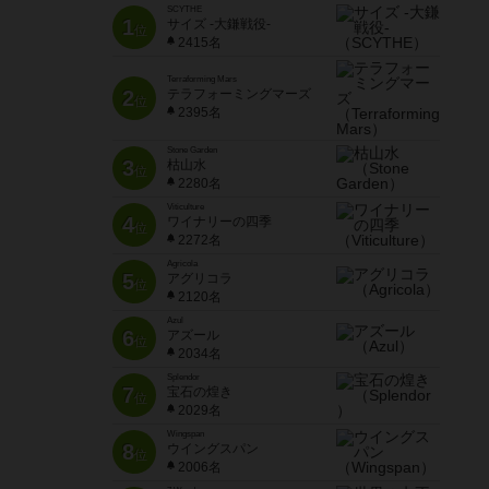
SCYTHE
1
サイズ -大鎌戦役-
位
2415名
Terraforming Mars
2
テラフォーミングマーズ
位
2395名
Stone Garden
3
枯山水
位
2280名
Viticulture
4
ワイナリーの四季
位
2272名
Agricola
5
アグリコラ
位
2120名
Azul
6
アズール
位
2034名
Splendor
7
宝石の煌き
位
2029名
Wingspan
8
ウイングスパン
位
2006名