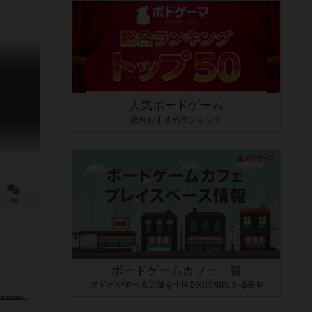
人気ボードゲーム
総合おすすめランキング
0件
ボードゲームカフェ一覧
ボドゲが遊べる店舗を全国500店舗以上掲載中
 Borsa）
ステファノ・ネグロ（Stefano Negro）