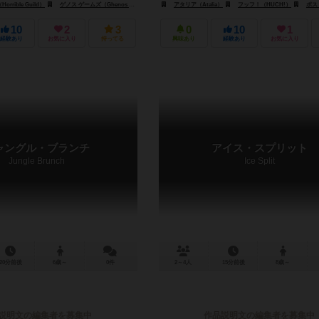
rible Guild）
ゲノス ゲームズ（Ghenos Games）
アタリア（Atalia）
フッフ！（HUCH!）
ポスト スク
10
2
3
0
10
1
経験あり
お気に入り
持ってる
興味あり
経験あり
お気に入り
ャングル・ブランチ
アイス・スプリット
Jungle Brunch
Ice Split
20分前後
6歳～
0件
2～4人
15分前後
8歳～
説明文の編集者を募集中
作品説明文の編集者を募集中