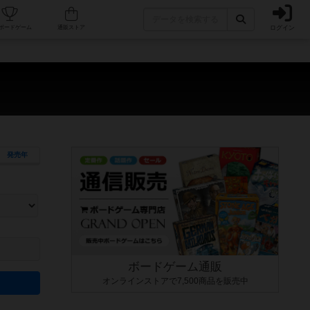
ログイン
カフェ/店舗
人気ボードゲーム
通販ストア
発売年
ます。マニュアルを読む時間や参加者へのルール説明時間は含まれていないため、初めて遊
できるよう、中世ファンタジー・クッキング・海賊同士の対決など、ゲームコンセプトを絞
にボードゲームに慣れている方向けの絞込機能です。例えば「ダイスロール」はランダム値
ボードゲーム通販
オンラインストアで7,500商品を販売中