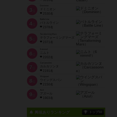
3616名
Dominion
3
ドミニオン
位
2530名
Battle Line
4
バトルライン
位
2378名
Terraforming Mars
5
テラフォーミングマーズ
位
2371名
6 nimmt!
6
ニムト
位
2202名
Carcassonne
7
カルカソンヌ
位
2191名
Wingspan
8
ウイングスパン
位
2150名
Azul
9
アズール
位
1903名
興味ありランキング
トップ50