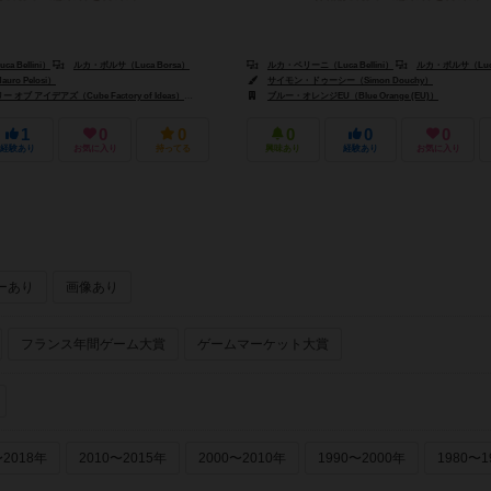
 Bellini）
ルカ・ボルサ（Luca Borsa）
ルカ・ベリーニ（Luca Bellini）
ルカ・ボルサ（Luca
o Pelosi）
サイモン・ドゥーシー（Simon Douchy）
ブ アイデアズ（Cube Factory of Ideas）
デルタ ビジョン パブリッシング（Delta Vision Publishing）
ブルー・オレンジEU（Blue Orange (EU)）
ジョー
1
0
0
0
0
0
経験あり
お気に入り
持ってる
興味あり
経験あり
お気に入り
ーあり
画像あり
フランス年間ゲーム大賞
ゲームマーケット大賞
〜2018年
2010〜2015年
2000〜2010年
1990〜2000年
1980〜1