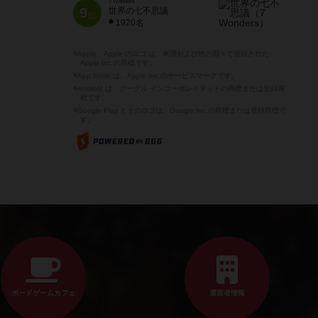
7 Wonders
9
世界の七不思議
位
1920名
※Apple、Apple のロゴ は、米国および他の国々で登録された
Apple Inc.の商標です。
※App Store は、Apple Inc.のサービスマークです。
※Android は、グーグル インコーポレイテッドの商標または登録商
標です。
※Google Play とそのロゴは、Google Inc.の商標または登録商標で
す。
ボードゲームカフェ
運営者情報