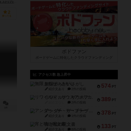
リプトム（Post Scriptum）
2
持ってる
ボドファン
ボードゲームに特化したクラウドファンディング
アクセス数 急上昇中
無限まちがいさがし
574
PT
紹介文あり
2件の投稿
リワイルド：サウスアメリカ
389
PT
紹介文なし
2件の投稿
1件
アンダー・ザ・テーブラー
378
PT
紹介文あり
1件の投稿
宵と暁の呪文書
133
PT
紹介文あり
8件の投稿