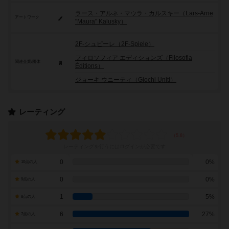
ラース・アルネ・マウラ・カルスキー（Lars-Arne
アートワーク
"Maura" Kalusky）
2F-シュピーレ（2F-Spiele）
フィロソフィア エディションズ（Filosofia
関連企業/団体
Éditions）
ジョーキ ウニーティ（Giochi Uniti）
レーティング
レーティングを行うには
ログイン
が必要です
0
0%
10点の人
0
0%
9点の人
1
5%
8点の人
6
27%
7点の人