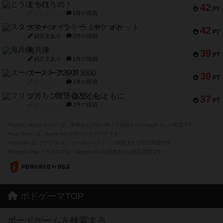
とうほうの！
42
PT
紹介文なし
1件の投稿
スターマイン・ラミー ポケット
42
PT
紹介文あり
2件の投稿
海兵隊
39
PT
紹介文あり
1件の投稿
スーパーストア3000
39
PT
紹介文なし
1件の投稿
フリップ７：復讐心とともに
37
PT
紹介文なし
2件の投稿
※Apple、Apple のロゴ は、米国および他の国々で登録されたApple Inc.の商標です。
※App Store は、Apple Inc.のサービスマークです。
※Android は、グーグル インコーポレイテッドの商標または登録商標です。
※Google Play とそのロゴは、Google Inc.の商標または登録商標です。
ボドゲーマTOP
ボードゲームを検索する