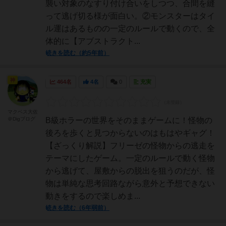
襲い対象のなすり付け合いをしつつ、合間を縫
って逃げ切る様が面白い。②モンスターはタイ
ル運はあるものの一定のルールで動くので、全
体的に【アブストラクト...
続きを読む（約5年前）
神
464名
4名
0
充実
マクベス大佐
＠Digブログ
B級ホラーの世界をそのままゲームに！怪物の
後ろを歩くと見つからないのはもはやギャグ！
【ざっくり解説】フリーゼの怪物からの逃走を
テーマにしたゲーム。一定のルールで動く怪物
から逃げて、屋敷からの脱出を狙うのだが、怪
物は単純な思考回路ながら意外と予想できない
動きをするので楽しめま...
続きを読む（6年弱前）