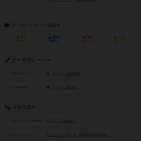
マイボードゲーム登録者
77
191
38
112
興味あり
経験あり
お気に入り
持ってる
テーマ/フレーバー
ホラー（Horror）
世界観/基本テーマ
レース（Race）
ゲームの基本目的
メカニクス
パズル（Puzzle）
その他のメカニクスや仕組み
モジュラーボード（Modular Board）
頻出するメカニクス