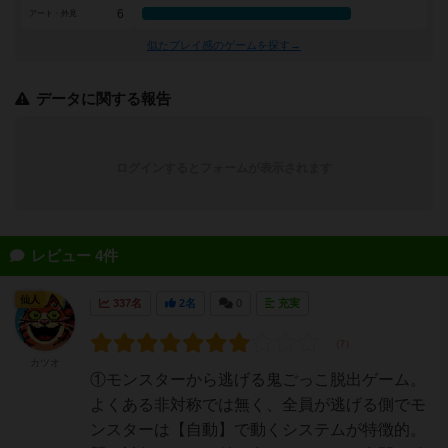
6
アート・外見
似たプレイ感のゲームを探す→
データに関する報告
ログインするとフォームが表示されます
レビュー 4件
仙人
337名
2名
0
充実
カツオ
①モンスターから逃げる鬼ごっこ脱出ゲーム。
よくある非対称では無く、全員が逃げる側でモ
ンスターは【自動】で動くシステムが特徴的。