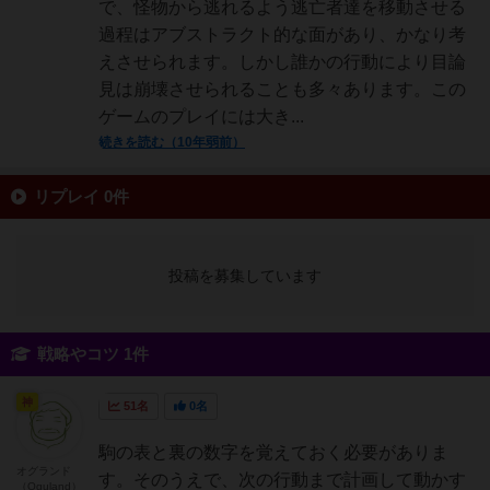
で、怪物から逃れるよう逃亡者達を移動させる
過程はアブストラクト的な面があり、かなり考
えさせられます。しかし誰かの行動により目論
見は崩壊させられることも多々あります。この
ゲームのプレイには大き...
続きを読む（10年弱前）
リプレイ 0件
投稿を募集しています
戦略やコツ 1件
神
51名
0名
駒の表と裏の数字を覚えておく必要がありま
オグランド
す。そのうえで、次の行動まで計画して動かす
（Oguland）