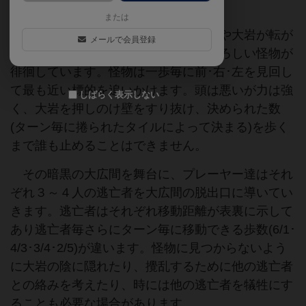
または
プレーヤー達は罠にはまり血溜まりや大岩が転が
メールで会員登録
る大広間に堕とされます。そこには恐ろしい怪物が
徘徊しています。怪物は一歩毎に前･右･左を見回し
て最も近い標的を追いかけます。頭は悪いが力は強
しばらく表示しない
く、大岩を押しのけ壁をすり抜け、決められた数
(ターン毎に捲られたタイルによって決まる)を歩く
まで誰も止めることはできません。
その暗黒の大広間を舞台に、プレーヤー達はそれ
ぞれ３～４人の逃亡者を大広間の脱出口に導いてい
きます。逃亡者はそれぞれ移動距離が表裏に示して
あり逃亡者毎さらにターン毎に移動できる歩数(6/1･
4/3･3/4･2/5)が違います。怪物に見つからないよう
に大岩の陰に隠れたり、攪乱するために他の逃亡者
との絡みを考えたり、時には他の逃亡者を犠牲にす
ることも必要な場合があります。