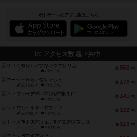
ボドゲーマのアプリ版はこちら
アクセス数 急上昇中
リワイルド：サウスアメリカ
552
PT
紹介文なし
2件の投稿
マーケットフレッシュ
170
PT
紹介文あり
1件の投稿
ファイアー・ブルズ / 火牛陣
141
PT
紹介文なし
1件の投稿
ワン・トゥ・ファイブ
122
PT
紹介文あり
1件の投稿
トランスオリエント・エクスプレス
119
PT
紹介文なし
1件の投稿
フラットアイアン