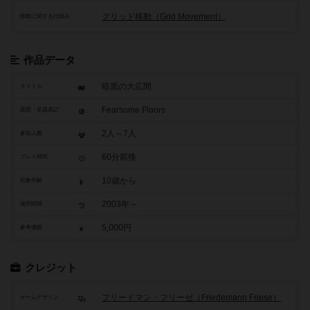
グリッド移動（Grid Movement）
移動に関する仕組み
作品データ
暗黒の大広間
タイトル
Fearsome Floors
原題・英題表記
2人～7人
参加人数
60分前後
プレイ時間
10歳から
対象年齢
2003年～
発売時期
5,000円
参考価格
クレジット
フリードマン・フリーゼ（Friedemann Friese）
ゲームデザイン