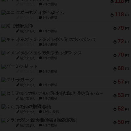
118
PT
紹介文なし
2件の投稿
エコーズ・オブ・タイム
118
PT
紹介文なし
8件の投稿
南北戦争
79
PT
紹介文あり
1件の投稿
キャプテン・フリップ：イスラ・ボンバ
72
PT
紹介文なし
2件の投稿
メメントオンラインタクティクス
70
PT
紹介文あり
4件の投稿
パーミッド
68
PT
紹介文なし
1件の投稿
クリーグ
57
PT
紹介文あり
1件の投稿
セミファイナル ～お前はまだ生きている～
53
PT
紹介文あり
1件の投稿
ふたつの街の物語
52
PT
紹介文あり
18件の投稿
クランク! ：冒険者たち（拡張）
50
PT
紹介文あり
4件の投稿