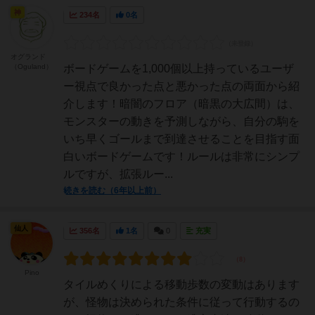
神
234名
0名
オグランド
（Oguland）
ボードゲームを1,000個以上持っているユーザ
ー視点で良かった点と悪かった点の両面から紹
介します！暗闇のフロア（暗黒の大広間）は、
モンスターの動きを予測しながら、自分の駒を
いち早くゴールまで到達させることを目指す面
白いボードゲームです！ルールは非常にシンプ
ルですが、拡張ルー...
続きを読む（6年以上前）
仙人
356名
1名
0
充実
Pino
タイルめくりによる移動歩数の変動はあります
が、怪物は決められた条件に従って行動するの