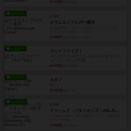
約2時間前
by Chaco
レビュー
充実
オラニエンブルガー運河
友人の所持してるゲームをさせてもらいました。
まだワーカーの置いていない...
約2時間前
by おっちょこちょい
レビュー
ゴットファイブ！
自分の前に背を向けて並ぶ5枚の手札の数字を当て
るゲーム。相手の手札/場...
約4時間前
by daisdice
レビュー
カタン
神ゲー
約4時間前
by アプー
レビュー
充実
ドゥームド・バタリオンズ：ASLモジュール11
『Squad Leader』用の追加マップとして発売され
たマップの#9...
約5時間前
by Chaco