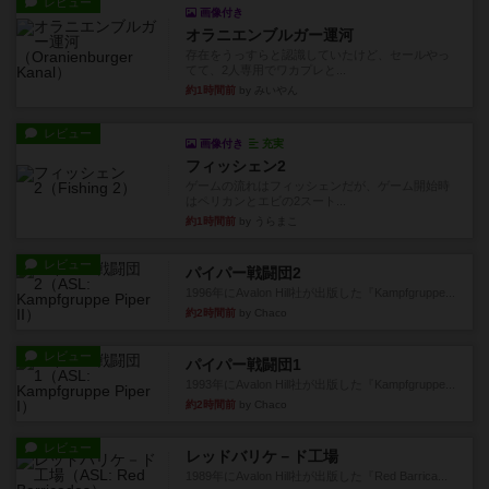
レビュー
画像付き
オラニエンブルガー運河
存在をうっすらと認識していたけど、セールやっ
てて、2人専用でワカプレと...
約1時間前
by みいやん
レビュー
画像付き
充実
フィッシェン2
ゲームの流れはフィッシェンだが、ゲーム開始時
はペリカンとエビの2スート...
約1時間前
by うらまこ
レビュー
パイパー戦闘団2
1996年にAvalon Hill社が出版した『Kampfgruppe...
約2時間前
by Chaco
レビュー
パイパー戦闘団1
1993年にAvalon Hill社が出版した『Kampfgruppe...
約2時間前
by Chaco
レビュー
レッドバリケ－ド工場
1989年にAvalon Hill社が出版した『Red Barrica...