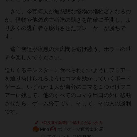
さて、今宵何人が無慈悲な怪物の犠牲者となるの
か。怪物や他の逃亡者達の動きを的確に予測し、よ
り多くの逃亡者を脱出させたプレーヤーが勝ちで
す。
逃亡者達が暗黒の大広間を逃げ惑う、ホラーの世
界を楽しんでください。
迫りくるモンスターに食べられないようにフロアー
を通り抜けられるようにコマを動かしていくボード
ゲーム。いずれか１人が自分のコマを１つだけフロ
アーに残して、他のすべてのコマを出口の外に移動
させたら、ゲーム終了です。そして、その人の勝利
です。
上記文章の執筆にご協力くださった方
Pino
ボドゲーマ運営事務局
オグランド（Oguland）