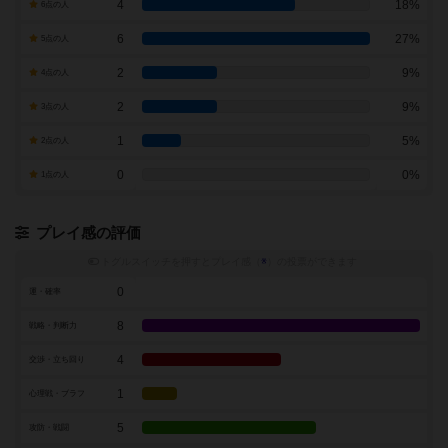
4
18%
6点の人
6
27%
5点の人
2
9%
4点の人
2
9%
3点の人
1
5%
2点の人
0
0%
1点の人
プレイ感の評価
トグルスイッチを押すとプレイ感（
※
）の投票ができます
0
運・確率
8
戦略・判断力
4
交渉・立ち回り
1
心理戦・ブラフ
5
攻防・戦闘