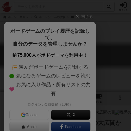
ログイン
閉じる
ボドゲーマTOP
ボードゲームの検索
暗黒の大広間
ボードゲームのプレイ履歴を記録し
て、
自分のデータを管理しませんか？
暗黒の大広間
約75,000人
がボドゲーマを利用中！
Fearsome Floors
遊んだボードゲームを記録する
気になるゲームのレビューを読む
お気に入り作品・所有リストの共
有
4
4
11
トップ
画像
動画
レビュー
カフェ
ログイン / 会員登録（10秒）
Google
X
怪物フランクルスが徘徊する恐怖の大広間か
Apple
Facebook
ら脱出せよ！