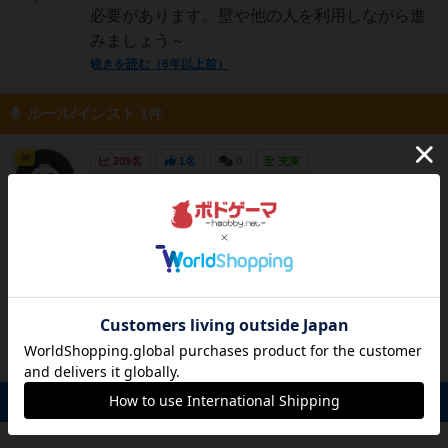
必要があります。壁や他の人を利用しながら進
みましょう～
続きを読む（6年以上前）
ルール/インスト 1件
神
209名
1名
0
充実
ゲームの目的モンスターから逃げて自分のコマ
TJ
を脱出させる準備モンスター移動タイル8枚を
シャッフルして山札にする各プレイヤーにプレ
イ人数に応じてコマを配る4人以下:4個
(6/1,4/3,3/4,2/5)5人以上:3個(6/1,3/4,2/5)全ての
コマを白い数字の書かれた面を上...
続きを読む（4年以上前）
掲示板 0件