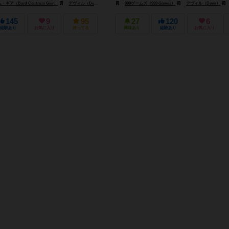
ア（Bard Centrum Gier）
デヴィル（Devir）
ジョーキ ウニーティ（Giochi Uniti）
999ゲームズ（999 Games）
デヴィル（Devir）
145
9
95
27
120
6
経験あり
お気に入り
持ってる
興味あり
経験あり
お気に入り