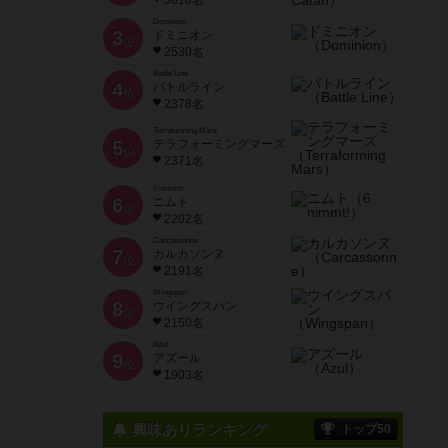
3616名
Dominion
3
ドミニオン
位
2530名
Battle Line
4
バトルライン
位
2378名
Terraforming Mars
5
テラフォーミングマーズ
位
2371名
6 nimmt!
6
ニムト
位
2202名
Carcassonne
7
カルカソンヌ
位
2191名
Wingspan
8
ウイングスパン
位
2150名
Azul
9
アズール
位
1903名
興味ありランキング
トップ50