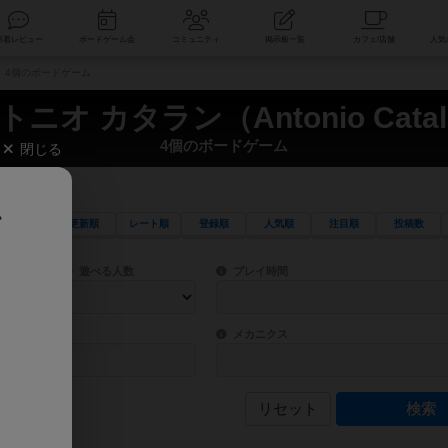
索
新着レビュー
ボードゲーム会
コミュニティ
掲示板一覧
án） 4個のボードゲーム
ニオ カタラン（Antonio Catal
4個のボードゲーム
閉じる
、
更新順
レート順
登録順
人気順
注目順
投稿数
ワード検索ができます。
検索できます。
プレイ対象人数に含まれるボードゲームを指定します。
目安となる所要時間を指定することができ
遊べる人数
プレイ時間
物などモチーフ・ストーリーを指定することができます。直感的にゲームシステムを理解
ゲーム性を構成するコアシステムです。主
バー
メカニクス
リセット