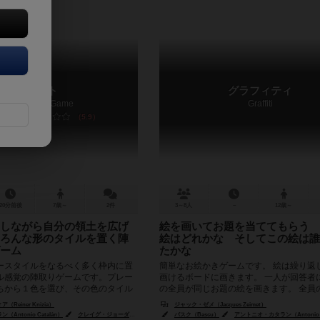
カリスト
グラフィティ
Callisto: The Game
Graffiti
5.9
20分前後
7歳～
2件
3～8人
－
12歳～
しながら自分の領土を広げ
絵を画いてお題を当ててもらう 
ろんな形のタイルを置く陣
絵はどれかな そしてこの絵は誰
ーム
たかな
ースタイルをなるべく多く枠内に置
簡単なお絵かきゲームです。 絵は繰り返
ル感覚の陣取りゲームです。プレー
画けるボードに画きます。 一人が回答者
ちから１色を選び、その色のタイル
の全員が同じお題の絵を画きます。 全員
るように考えながら遊...
回答者は何の絵がを当...
Reiner Knizia）
ジャック・ゼメ（Jacques Zeimet）
Antonio Catalán）
（Antonio Catalán）
クレイグ・ジョーダン（Craig Jordan）
バスク（Bascu）
ミカエラ・キーンレ（Michaela Kienle）
アントニオ・カタラン（Antonio C