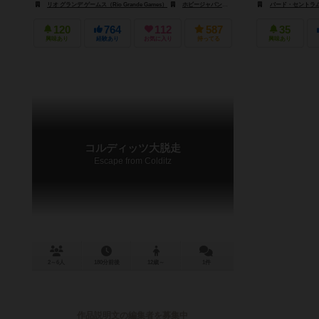
リオ グランデ ゲームス（Rio Grande Games）
ホビージャパン（Hobby Japan）
バード・セントラム・ギ
120
764
112
587
35
興味あり
経験あり
お気に入り
持ってる
興味あり
コルディッツ大脱走
Escape from Colditz
2～6人
180分前後
12歳～
1件
作品説明文の編集者を募集中