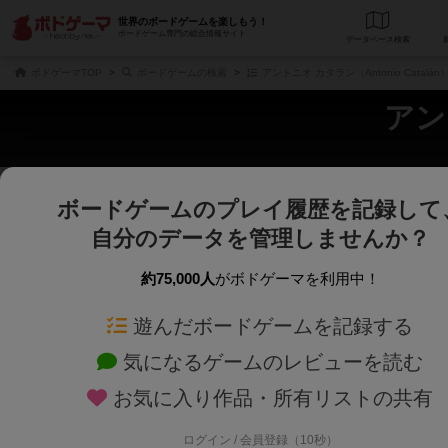
世界のボードゲームを楽しもう！
ボードゲーム専門の総合情報サイト
データベース
検
ボドゲーマTOP
ボードゲームの検索
アントニオ カタラン（Antonio Catal
アント
ボードゲームのプレイ履歴を記録して
さくさく表示
じっくり表示
自分のデータを管理しませんか？
商品名、商品説明文、デザイナー名、テーマ名、メカニクス名を対象にフリー
ゲームデザイナー名を指定して
フリーワード
ゲームデザイナー
約75,000人
がボドゲーマを利用中！
遊んだボードゲームを記録する
対象年齢を指定します。
世界観や登場人
対象年齢
テーマ/フレー
気になるゲームのレビューを読む
お気に入り作品・所有リストの共有
ログイン / 会員登録（10秒）