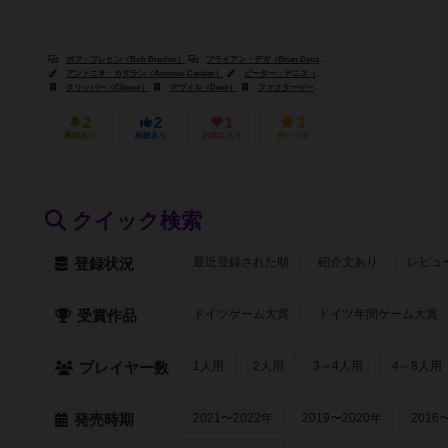
ボブ・ブレヒン（Bob Brechin）
ブライアン・デガ（Brian Degas）
アントニオ・カタラン（Antonio Catalán）
ピーター・デニス（Peter Dennis）
クリッパー（Clipper）
デヴィル（Devir）
ファクターゲームズ（Factor Games）
2
2
1
3
興味あり
経験あり
お気に入り
持ってる
クイック検索
最近登録された順
紹介文あり
レビュ
登録状況
ドイツゲーム大賞
ドイツ年間ゲーム大賞
受賞作品
1人用
2人用
3～4人用
4～8人用
プレイヤー数
2021〜2022年
2019〜2020年
2016
発売時期