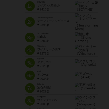
SCYTHE
1
サイズ -大鎌戦役-
位
2415名
Terraforming Mars
2
テラフォーミングマーズ
位
2395名
Stone Garden
3
枯山水
位
2280名
Viticulture
4
ワイナリーの四季
位
2272名
Agricola
5
アグリコラ
位
2120名
Azul
6
アズール
位
2034名
Splendor
7
宝石の煌き
位
2029名
Wingspan
8
ウイングスパン
位
2006名