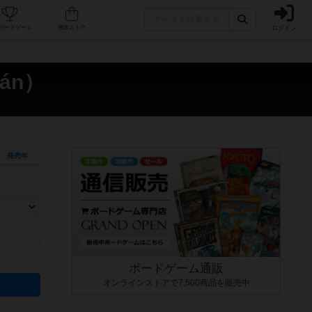
ログイン
カフェ/店舗
人気ボードゲーム
通販ストア
án）
発売年
ます。マニュアルを読む時間や参加者へのルール説明時間は含まれていないため、初めて遊
できるよう、中世ファンタジー・クッキング・海賊同士の対決など、ゲームコンセプトを絞
にボードゲームに慣れている方向けの絞込機能です。例えば「ダイスロール」はランダム値
ボードゲーム通販
オンラインストアで7,500商品を販売中