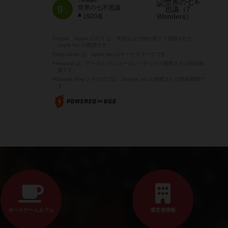
7 Wonders
9
世界の七不思議
位
1920名
※Apple、Apple のロゴ は、米国および他の国々で登録された
Apple Inc.の商標です。
※App Store は、Apple Inc.のサービスマークです。
※Android は、グーグル インコーポレイテッドの商標または登録商
標です。
※Google Play とそのロゴは、Google Inc.の商標または登録商標で
す。
ボードゲームカフェ
運営者情報