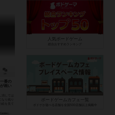
人気ボードゲーム
総合おすすめランキング
3件
一番の
が画い
し消しては
ボードゲームカフェ一覧
になり残り
の絵を見て
ボドゲが遊べる店舗を全国500店舗以上掲載中
atalán）
アリカ・ガピアンカ（Alicja Gapińska）