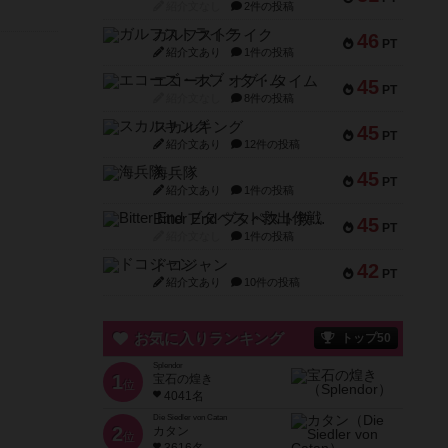
紹介文なし
2件の投稿
ガルフストライク
46
PT
紹介文あり
1件の投稿
エコーズ・オブ・タイム
45
PT
紹介文なし
8件の投稿
スカルキング
45
PT
紹介文あり
12件の投稿
海兵隊
45
PT
紹介文あり
1件の投稿
Bitter End ブタペスト救出作戦
45
PT
紹介文なし
1件の投稿
ドコジャン
42
PT
紹介文あり
10件の投稿
お気に入りランキング
トップ50
Splendor
1
宝石の煌き
位
4041名
Die Siedler von Catan
2
カタン
位