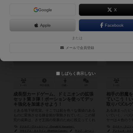
Google
X
Apple
Facebook
ドミニオン：錬金術
または
Dominion: Alchemy
メールで会員登録
6.3
しばらく表示しない
2～4人
30分前後
13歳～
5件
2～4人
成長型カードゲーム、ドミニオンの拡張
相手の邪魔を
セット第３弾！ポーションを使ってデッ
ていこう！い
キ強化を加速させよう！
取りパズルゲ
とある地下研究室。そこでは鉛を色々な価値のある
ある決まったピ
ものに変換させる錬金術が実験されていた。この研
いていく、パズ
究の成果は、さぞ王国の発展のために役立ってくれ
ヤーは４色のう
ることでしょう。 このボードゲーム...
を全て枠内におけ
ドナルド・ヴァッカリーノ（Donald X. Vaccarino）
ライナー・クニツィア（
マサイアス・カトライン（Matthias Catrein）
ヤコブ・コーン（Jacob Corn）
アントニオ・カタラン（
アントニオ・カタラン