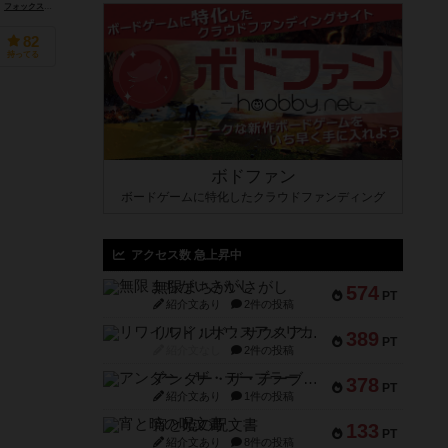
フォックスゲーム/ポーランド（Foxgames (Poland)）
82
持ってる
ボドファン
ボードゲームに特化したクラウドファンディング
アクセス数 急上昇中
無限まちがいさがし
574
PT
紹介文あり
2件の投稿
リワイルド：サウスアメリカ
389
PT
紹介文なし
2件の投稿
アンダー・ザ・テーブラー
378
PT
紹介文あり
1件の投稿
宵と暁の呪文書
133
PT
紹介文あり
8件の投稿