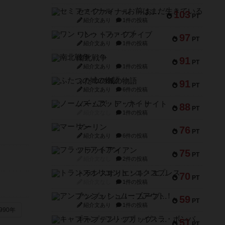
セミファイナル ～お前はまだ生きている～
103
PT
紹介文あり
1件の投稿
ワン・トゥ・ファイブ
97
PT
紹介文あり
1件の投稿
南北戦争
91
PT
紹介文あり
1件の投稿
ふたつの城の物語
91
PT
紹介文あり
6件の投稿
ノームズ・アット・ナイト
88
PT
紹介文なし
1件の投稿
マーリン
76
PT
紹介文あり
6件の投稿
フラットアイアン
75
PT
紹介文なし
2件の投稿
トランスオリエント・エクスプレス
70
PT
紹介文なし
1件の投稿
アンブッシュ！：ムーブアウト！
59
PT
紹介文あり
1件の投稿
990年
キャプテン・フリップ：イスラ・ボンバ
51
PT