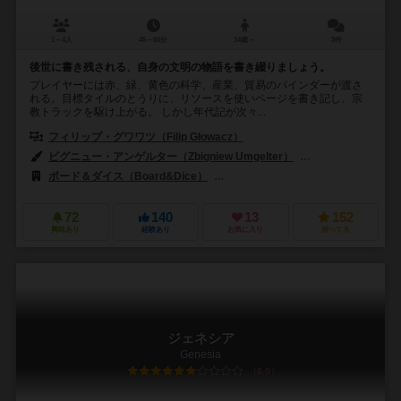
1～4人
45～60分
14歳～
3件
後世に書き残される、自身の文明の物語を書き綴りましょう。
プレイヤーには赤、緑、黄色の科学、産業、貿易のバインダーが渡さ
れる。目標タイルのとうりに、リソースを使いページを書き記し、宗
教トラックを駆け上がる。 しかし年代記が次々...
フィリップ・グワワツ（Filip Głowacz）
ビグニュー・アンゲルター（Zbigniew Umgelter）
アレクサンダー・ザワ
ボード＆ダイス（Board&Dice）
デルタ ビジョン パブリッシング（Delta 
72
140
13
152
興味あり
経験あり
お気に入り
持ってる
ジェネシア
Genesia
6.0