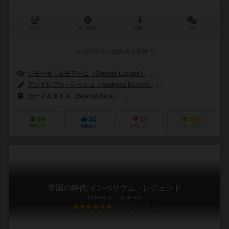
1～4人
60～150分
14歳～
0件
作品説明文の編集者を募集中
シモーネ・ルチアーニ（Simone Luciani）
デヴィッド・タージ（Dávid
アンドレアス・レッシュ（Andreas Resch）
ピオトレ・ソコトスキ（Pio
ボード＆ダイス（Board&Dice）
CMONグローバル（CMON Global L
19
40
11
105
興味あり
経験あり
お気に入り
持ってる
帝国の時代:インペリウム・レジェンド
Imperium: Legends
6.1