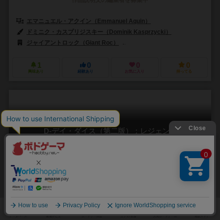
作品説明文の編集者を募集中
エマニュエル・アクイン（Emmanuel Aquin）
ドミニク・カスプリジスキー（Dominik Kasprzycki）
ジャイアントロック（Giant Roc）
マルディタ ゲームズ（Maldito G
1
0
0
0
興味あり
経験あり
お気に入り
持ってる
D-デイ・ダイス（第二版）：レジェンズ
D-Day Dice (Second Edition): Legends
1～5人
45分前後
14歳～
0件
作品説明文の編集者を募集中