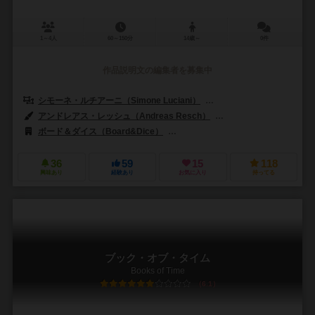
1～4人
60～150分
14歳～
0件
作品説明文の編集者を募集中
シモーネ・ルチアーニ（Simone Luciani）
デヴィッド・タージ（Dávid
アンドレアス・レッシュ（Andreas Resch）
ビグニュー・アンゲルター（
ボード＆ダイス（Board&Dice）
ジャイアントロック（Giant Roc）
36
59
15
118
興味あり
経験あり
お気に入り
持ってる
ブック・オブ・タイム
Books of Time
6.1