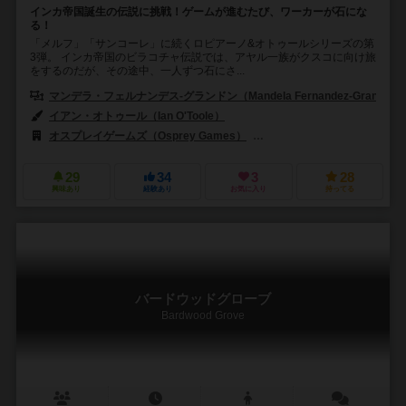
インカ帝国誕生の伝説に挑戦！ゲームが進むたび、ワーカーが石にな
る！
「メルフ」「サンコーレ」に続くロピアーノ&オトゥールシリーズの第
3弾。 インカ帝国のビラコチャ伝説では、アヤル一族がクスコに向け旅
をするのだが、その途中、一人ずつ石にさ...
マンデラ・フェルナンデス-グランドン（Mandela Fernandez-Grandon
イアン・オトゥール（Ian O'Toole）
オスプレイゲームズ（Osprey Games）
ジャイアントロック（Giant
29
34
3
28
興味あり
経験あり
お気に入り
持ってる
バードウッドグローブ
Bardwood Grove