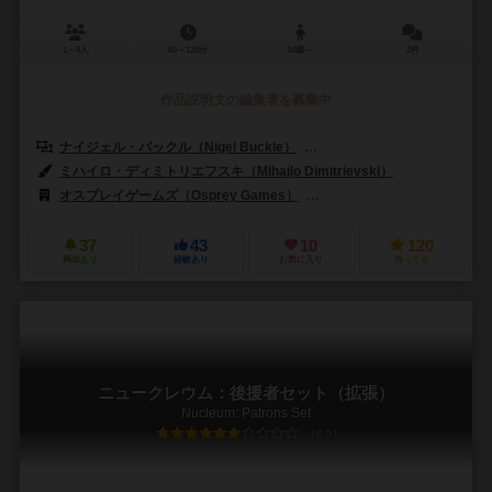
1～4人
60～120分
14歳～
2件
作品説明文の編集者を募集中
ナイジェル・バックル（Nigel Buckle）
デヴィッド・タージ（Dávid T
ミハイロ・ディミトリエフスキ（Mihajlo Dimitrievski）
オスプレイゲームズ（Osprey Games）
フォックスインザボックス（Fox
37
43
10
120
興味あり
経験あり
お気に入り
持ってる
ニュークレウム：後援者セット（拡張）
Nucleum: Patrons Set
6.0