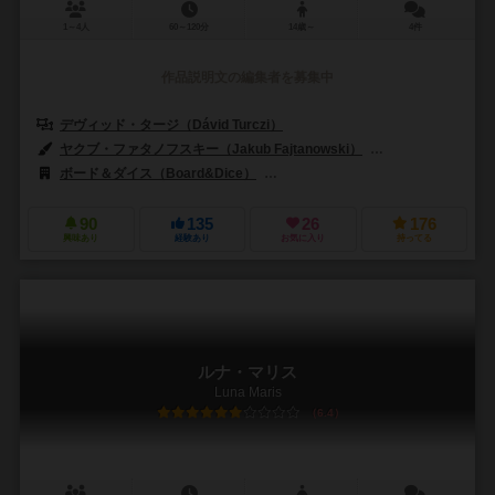
1～4人
60～120分
14歳～
4件
作品説明文の編集者を募集中
デヴィッド・タージ（Dávid Turczi）
ヤクブ・ファタノフスキー（Jakub Fajtanowski）
ヤクブ・スコップ（
ボード＆ダイス（Board&Dice）
CMONリミテッド（CMON Limite
90
135
26
176
興味あり
経験あり
お気に入り
持ってる
ルナ・マリス
Luna Maris
6.4