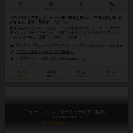
1～4人
150～180分
14歳～
4件
大学入学から卒業まで。4つの学部で授業を行ない、専門知識を身に付
けさせる。教育・育成ボードゲーム！
世界遺産トンブクトゥにあるアフリカ最古の大学。サンコーレ大学の
史実を元にボードゲーム化。 当時二万五千人程の学生が学んでいたと
いわれる大学は、法学部、神学部、天文学部、...
マンデラ・フェルナンデス-グランドン（Mandela Fernandez-Grandon
イアン・オトゥール（Ian O'Toole）
オスプレイゲームズ（Osprey Games）
ジャイアントロック（Giant
83
86
22
50
興味あり
経験あり
お気に入り
持ってる
ニュークレウム：オーストラリア（拡張）
Nucleum: Australia
6.2