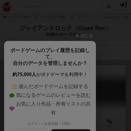
ログイン
ボドゲーマTOP
ボードゲームの検索
ジャイアントロック（Giant Roc） 46
ジャイアントロック（Giant Roc）
46個のボードゲーム
閉じる
ボードゲームのプレイ履歴を記録し
検索メニュー
て、
自分のデータを管理しませんか？
約75,000人
がボドゲーマを利用中！
遊んだボードゲームを記録する
ティルトゥム
気になるゲームのレビューを読む
Tiletum
7.0
お気に入り作品・所有リストの共
有
ログイン / 会員登録（10秒）
1～4人
60～100分
14歳～
8件