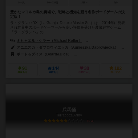
1～4人
90～120分
14歳～
5件
豊かなマヨルカ島の農場で、戦略と機知を競う名作ボードゲームの決
定版！
ラ・グランハDX（La Granja: Deluxe Master Set）は、2014年に発表
され世界中のボードゲーマーから高い評価を受けた農業経営ゲーム
「ラ・グランハ」の...
ミヒャエル・ケラー（Michael Keller）
アンドレアス・オーデ・オーデンダル
アニエスカ・ダブロウィエッカ（Agnieszka Dabrowiecka）
ビグニュ
ボード＆ダイス（Board&Dice）
ジャイアントロック（Giant Roc）
91
144
38
192
興味あり
経験あり
お気に入り
持ってる
兵馬俑
Terracotta Army
6.4