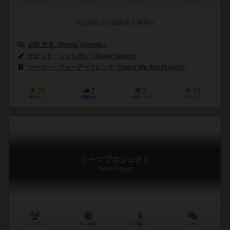
作品説明文の編集者を募集中
山田 空太（Koota Yamada）
デビッド・シットボン（David Sitbon）
ソーリー・ウィーアーフレンチ（Sorry We Are French）
ジャイアン
25
7
3
12
興味あり
経験あり
お気に入り
持ってる
リーフプロジェクト
Reef Project
1～4人
45～90分
14歳～
1件