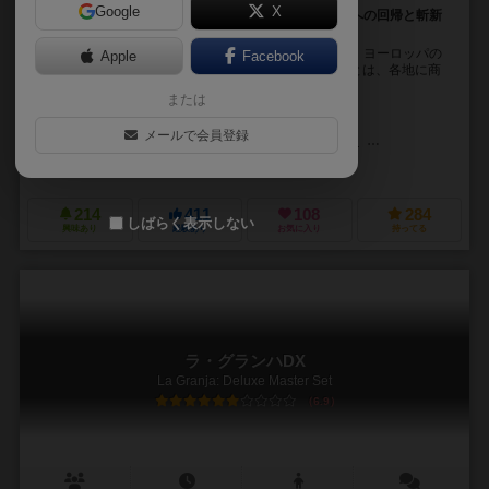
Google
X
ルチアーニ・タッシーニコンビの新作。ドイツゲームへの回帰と斬新
なダイスリムーブメントの融合！
プレイヤーは、ルネサンス期の都市ティルトゥムから、ヨーロッパの
Apple
Facebook
都市を旅する(裕福な)商人となる。 旅の途中にすることは、各地に商
館を建てる、大聖堂建設のための柱を建てる...
または
シモーネ・ルチアーニ（Simone Luciani）
ダニエレ・タシーニ（Daniel
メールで会員登録
ジョルジョ・デ・ミケーレ（Giorgio De Michele）
ビグニュー・アンゲル
ボード＆ダイス（Board&Dice）
デルタ ビジョン パブリッシング（Delta 
214
411
108
284
しばらく表示しない
興味あり
経験あり
お気に入り
持ってる
ラ・グランハDX
La Granja: Deluxe Master Set
6.9