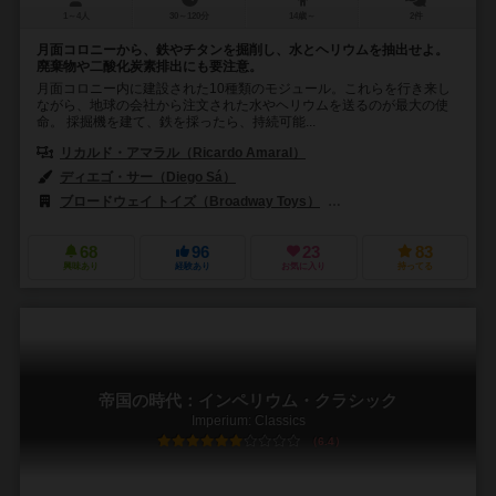
1～4人
30～120分
14歳～
2件
月面コロニーから、鉄やチタンを掘削し、水とヘリウムを抽出せよ。
廃棄物や二酸化炭素排出にも要注意。
月面コロニー内に建設された10種類のモジュール。これらを行き来し
ながら、地球の会社から注文された水やヘリウムを送るのが最大の使
命。 採掘機を建て、鉄を採ったら、持続可能...
リカルド・アマラル（Ricardo Amaral）
ディエゴ・サー（Diego Sá）
ブロードウェイ トイズ（Broadway Toys）
ジェム・クラブ・キフト（Gé
68
96
23
83
興味あり
経験あり
お気に入り
持ってる
帝国の時代：インペリウム・クラシック
Imperium: Classics
6.4