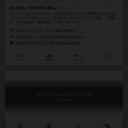
街を開発して市民の票を集めよう
プレイヤーはスモールシティにある自治区の一つを開発する市長に次
ぐナンバー2の役割となり、街の開発を手掛けて行く 住宅地、工業施
設、文化的施設、商業施設、公園等のタイルを...
アルバン・ヴィアール（Alban Viard）
クワンチャイ・モリヤ（Kwanchai Moriya）
AVスタジオゲームズ（AVStudioGames）
ジャイアントロック（Gian
5
9
3
7
興味あり
経験あり
お気に入り
持ってる
フィレンツェ / フローレンス
Florence