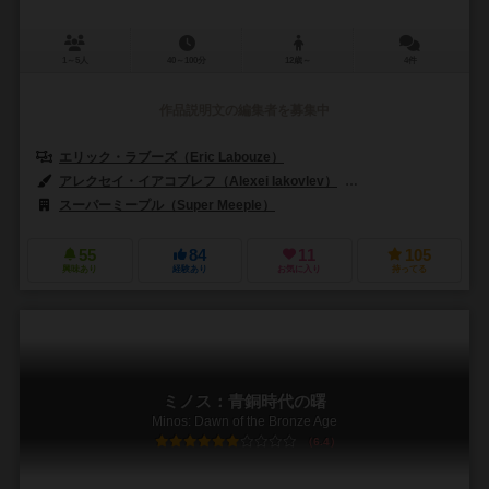
1～5人
40～100分
12歳～
4件
作品説明文の編集者を募集中
エリック・ラブーズ（Eric Labouze）
アレクセイ・イアコブレフ（Alexei Iakovlev）
ファブリス・ワイス（Fa
スーパーミープル（Super Meeple）
デヴィル・ダイス・ゲームズ（Devi
55
84
11
105
興味あり
経験あり
お気に入り
持ってる
ミノス：青銅時代の曙
Minos: Dawn of the Bronze Age
6.4