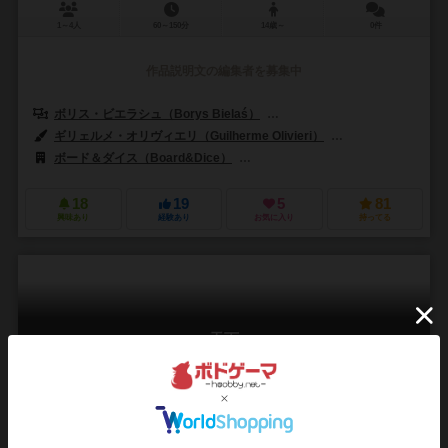
1～4人
60～150分
14歳～
0件
作品説明文の編集者を募集中
ボリス・ビエラシュ（Borys Bielaś）
シモーネ・ルチアーニ（Simone 
ギリェルメ・オリヴィエリ（Guilherme Olivieri）
アンドレアス・レッシ
ボード＆ダイス（Board&Dice）
CMONグローバル（CMON Global L
18
19
5
81
興味あり
経験あり
お気に入り
持ってる
天下
Tianxia
6.1