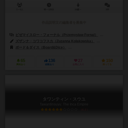
1～4人
90～120分
14歳～
3件
作品説明文の編集者を募集中
ピゼマイスロー・フォーナル（Przemysław Fornal）
アダム・クワピン
ズザンナ・コワコフスカ（Zuzanna Kołakowska）
ヤン・リピンスキー（
ボード＆ダイス（Board&Dice）
デルタ ビジョン パブリッシング（Delta 
65
136
27
150
興味あり
経験あり
お気に入り
持ってる
タワンティン・スウユ
Tawantinsuyu: The Inca Empire
6.2