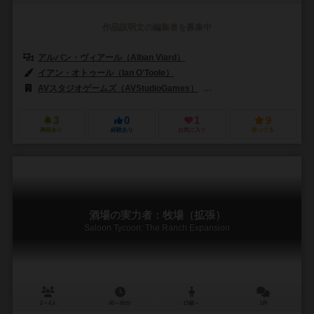
作品説明文の編集者を募集中
アルバン・ヴィアール（Alban Viard）
イアン・オトゥール（Ian O'Toole）
トッド・サンダース（Todd San
AVスタジオゲームズ（AVStudioGames）
キャプストーン・ゲームズ（C
3
0
1
9
興味あり
経験あり
お気に入り
持ってる
酒場の実力者：牧場（拡張）
Saloon Tycoon: The Ranch Expansion
2～4人
40～80分
13歳～
1件