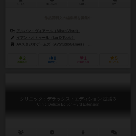
1～4人
30～150分
14歳～
0件
作品説明文の編集者を募集中
アルバン・ヴィアール（Alban Viard）
イアン・オトゥール（Ian O'Toole）
トッド・サンダース（Todd San
AVスタジオゲームズ（AVStudioGames）
キャプストーン・ゲームズ（C
2
0
1
5
興味あり
経験あり
お気に入り
持ってる
クリニック：デラックス・エディション 拡張３
Clinic: Deluxe Edition – 3rd Extension