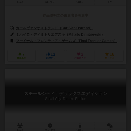
1～4人
60～90分
14歳～
0件
作品説明文の編集者を募集中
カールヴァンオストランド（Carl Van Ostrand）
ミハイロ・ディミトリエフスキ（Mihajlo Dimitrievski）
ファイナル・フロンティア・ゲームズ（Final Frontier Games）
ジャ
7
13
3
16
興味あり
経験あり
お気に入り
持ってる
スモールシティ：デラックスエディション
Small City: Deluxe Edition
1～4人
60～180分
14歳～
1件