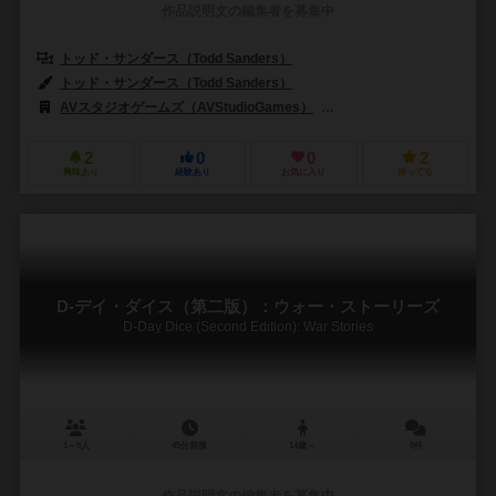
作品説明文の編集者を募集中
トッド・サンダース（Todd Sanders）
トッド・サンダース（Todd Sanders）
AVスタジオゲームズ（AVStudioGames）
ルディクリエーションズ（Lud
2
0
0
2
興味あり
経験あり
お気に入り
持ってる
D-デイ・ダイス（第二版）：ウォー・ストーリーズ
D-Day Dice (Second Edition): War Stories
1～5人
45分前後
14歳～
0件