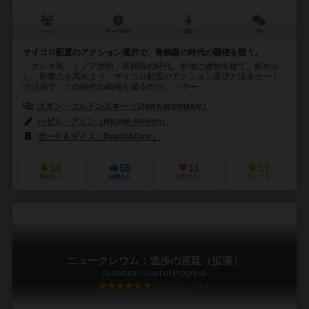
1～4人
90～150分
14歳～
2件
サイコロ配置のアクション選択で、青銅器の時代の覇権を競う。
クレタ島・ミノア文明、青銅器の時代。各地に建物を建て、船を出
し、影響力を高めよう。サイコロ配置のアクション選択と法令カード
の活用で、この時代の覇権を握るのだ。 ＜テー...
スタン・コルドンスキー（Stan Kordonskiy）
ハゼム・アミン（Hazem Ameen）
クリスティーナ・ゲールマン（Krist
ボード＆ダイス（Board&Dice）
ジャイアントロック（Giant Roc）
34
55
11
57
興味あり
経験あり
お気に入り
持ってる
ニュークレウム：進歩の宮廷（拡張）
Nucleum: Court of Progress
6.0