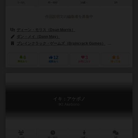
1～5人
40～80分
14歳～
1件
作品説明文の編集者を募集中
ディーン・モリス（Dean Morris）
ダン・メイ（Dann May）
ブレインクラック・ゲームズ（Braincrack Games）
アタリア（Ata
6
12
3
6
興味あり
経験あり
お気に入り
持ってる
イキ：アケボノ
IKI: Akebono
2～4人
60～90分
14歳～
1件