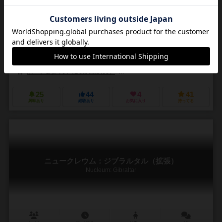
1～4人
60～120分
14歳～
1件
作品説明文の編集者を募集中
アントニオ・ペトレリ（Antonio Petrelli）
ダニエレ・タシーニ（Daniel
未登録
ボード＆ダイス（Board&Dice）
ジャイアントロック（Giant Roc）
25
44
4
41
興味あり
経験あり
お気に入り
持ってる
ニュークレウム：ジブラルタル（拡張）
Nucleum: Gibraltar