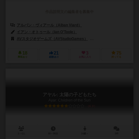
作品説明文の編集者を募集中
アルバン・ヴィアール（Alban Viard）
イアン・オトゥール（Ian O'Toole）
AVスタジオゲームズ（AVStudioGames）
ジャイアントロック（Gian
18
21
3
75
興味あり
経験あり
お気に入り
持ってる
アヤル: 太陽の子どもたち
Ayar: Children of the Sun
6.3
1～4人
60～90分
14歳～
2件