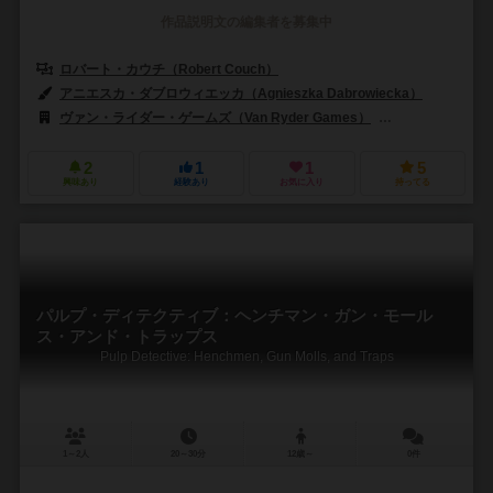
作品説明文の編集者を募集中
ロバート・カウチ（Robert Couch）
アニエスカ・ダブロウィエッカ（Agnieszka Dabrowiecka）
ヴァン・ライダー・ゲームズ（Van Ryder Games）
ジャイアントロッ
2
1
1
5
興味あり
経験あり
お気に入り
持ってる
パルプ・ディテクティブ：ヘンチマン・ガン・モール
ス・アンド・トラップス
Pulp Detective: Henchmen, Gun Molls, and Traps
1～2人
20～30分
12歳～
0件