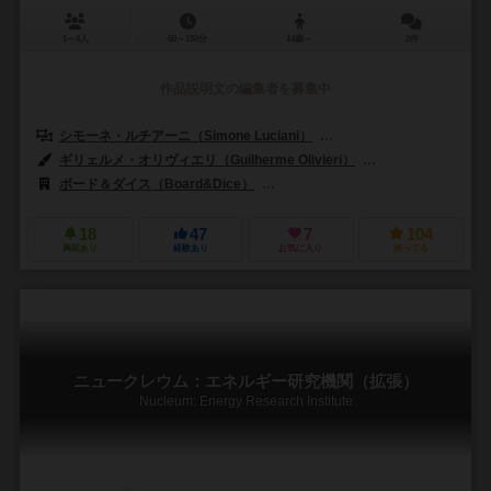
1～4人
60～150分
14歳～
2件
作品説明文の編集者を募集中
シモーネ・ルチアーニ（Simone Luciani）
デヴィッド・タージ（Dávid
ギリェルメ・オリヴィエリ（Guilherme Olivieri）
アンドレアス・レッシ
ボード＆ダイス（Board&Dice）
CMONグローバル（CMON Global L
18
47
7
104
興味あり
経験あり
お気に入り
持ってる
ニュークレウム：エネルギー研究機関（拡張）
Nucleum: Energy Research Institute