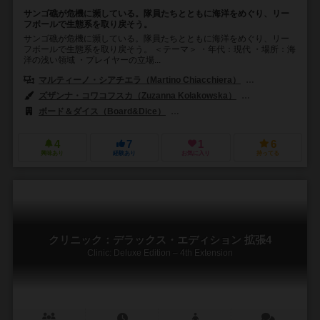
サンゴ礁が危機に瀕している。隊員たちとともに海洋をめぐり、リー
フボールで生態系を取り戻そう。
サンゴ礁が危機に瀕している。隊員たちとともに海洋をめぐり、リー
フボールで生態系を取り戻そう。 ＜テーマ＞ ・年代：現代 ・場所：海
洋の浅い領域 ・プレイヤーの立場...
マルティーノ・シアチエラ（Martino Chiacchiera）
フェデリコ・ピエロ
ズザンナ・コワコフスカ（Zuzanna Kołakowska）
ピオトレ・ソコトスキ
ボード＆ダイス（Board&Dice）
ジャイアントロック（Giant Roc）
4
7
1
6
興味あり
経験あり
お気に入り
持ってる
クリニック：デラックス・エディション 拡張4
Clinic: Deluxe Edition – 4th Extension