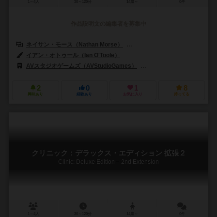
1～4人
30～120分
14歳～
0件
作品説明文の編集者を募集中
ネイサン・モース（Nathan Morse）
アルバン・ヴィアール（Alban V
イアン・オトゥール（Ian O'Toole）
トッド・サンダース（Todd San
AVスタジオゲームズ（AVStudioGames）
キャプストーン・ゲームズ（C
2
0
1
8
興味あり
経験あり
お気に入り
持ってる
クリニック：デラックス・エディション 拡張２
Clinic: Deluxe Edition – 2nd Extension
1～4人
30～120分
14歳～
0件