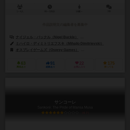
1～4人
60～120分
14歳～
7件
作品説明文の編集者を募集中
ナイジェル・バックル（Nigel Buckle）
デヴィッド・タージ（Dávid T
ミハイロ・ディミトリエフスキ（Mihajlo Dimitrievski）
オスプレイゲームズ（Osprey Games）
ジャイアントロック（Giant
63
91
22
175
興味あり
経験あり
お気に入り
持ってる
サンコーレ
Sankoré: The Pride of Mansa Musa
6.7