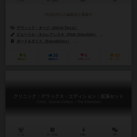
1～4人
90～120分
14歳～
0件
作品説明文の編集者を募集中
デヴィッド・タージ（Dávid Turczi）
ピョートル・オルレアンスキ（Piotr Orleański）
アンドレアス・レッシ
ボード＆ダイス（Board&Dice）
ジャイアントロック（Giant Roc）
9
16
4
53
興味あり
経験あり
お気に入り
持ってる
クリニック：デラックス・エディション：拡張セット
CliniC: Deluxe Edition – The Extension
1～4人
30～120分
14歳～
0件