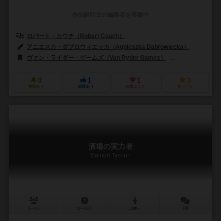
作品説明文の編集者を募集中
ロバート・カウチ（Robert Couch）
アニエスカ・ダブロウィエッカ（Agnieszka Dabrowiecka）
ヴァン・ライダー・ゲームズ（Van Ryder Games）
ジャイアントロッ
0
1
1
3
興味あり
経験あり
お気に入り
持ってる
酒場の実力者
Saloon Tycoon
2～4人
30～60分
13歳～
1件