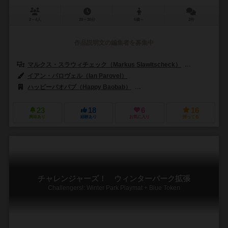
2～4人
20～30分
6歳～
2件
作品説明文の編集者を募集中
マルクス・スラウィチェック（Markus Slawitscheck）
アルノ・シュ
イアン・パロヴェル（Ian Parovel）
カミリア・ペルー（Camillia Pe
ハッピーバオバブ（Happy Baobab）
ブラックロックゲームズ（Black
23
18
6
16
興味あり
経験あり
お気に入り
持ってる
チャレンジャーズ！ ウィンターパーク拡張
Challengers!: Winter Park Playmat + Blue Token