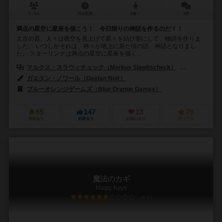
3～6人
30分前後
8歳～
5件
満点の星空に星座を描こう！ 今日限りの神話を作るのだ！！
太古の昔、人々は夜空を見上げて星々を結び形にして、物語を作りま
した。 いつしかそれは、神々が地上に居た頃の話、神話となりまし
た。 スターリンクは満点の星空に星座を描く...
マルクス・スラウィチェック（Markus Slawitscheck）
アルノ・シュ
ガエタン・ノワール（Gaetan Noir）
ブルーオレンジゲームズ（Blue Orange Games）
65
147
13
79
興味あり
経験あり
お気に入り
持ってる
魔法のカギ
Magic Keys
6.1