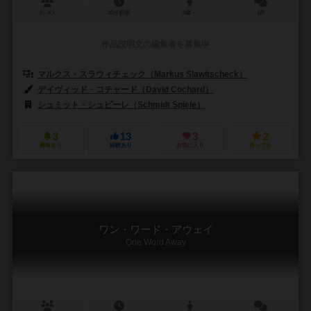
2～4人
30分前後
8歳～
1件
作品説明文の編集者を募集中
マルクス・スラウィチェック（Markus Slawitscheck）
デイヴィッド・コチャード（David Cochard）
シュミット・シュピーレ（Schmidt Spiele）
3
13
3
2
興味あり
経験あり
お気に入り
持ってる
ワン・ワード・アウェイ
One Word Away