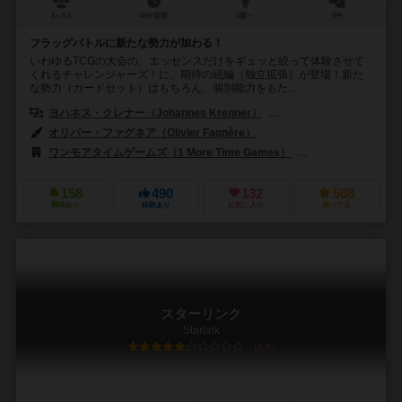
1～8人
45分前後
8歳～
9件
フラッグバトルに新たな勢力が加わる！
いわゆるTCGの大会の、エッセンスだけをギュッと絞って体験させて
くれるチャレンジャーズ！に、期待の続編（独立拡張）が登場！新た
な勢力（カードセット）はもちろん、個別能力をもた...
ヨハネス・クレナー（Johannes Krenner）
マルクス・スラウィチェック（
オリバー・ファグネア（Olivier Fagnère）
ワンモアタイムゲームズ（1 More Time Games）
プレッツェルゲームズ
158
490
132
508
興味あり
経験あり
お気に入り
持ってる
スターリンク
Starlink
5.9