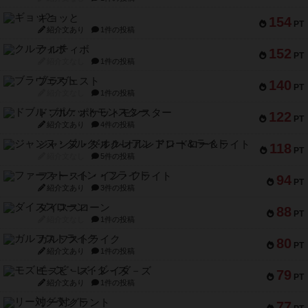
ギョッと
154
PT
紹介文あり
1件の投稿
クルティボ
152
PT
紹介文なし
1件の投稿
ブラヴェスト
140
PT
紹介文なし
1件の投稿
ドブル：ポケットモンスター
122
PT
紹介文あり
4件の投稿
ジャンヌ・ダルク-オルレアン ドロー＆ライト
118
PT
紹介文なし
5件の投稿
ファースト・イン・フライト
94
PT
紹介文あり
3件の投稿
ダイススローン
88
PT
紹介文なし
1件の投稿
ガルフストライク
80
PT
紹介文あり
1件の投稿
モズビ－ズ・レイダ－ズ
79
PT
紹介文あり
1件の投稿
リー対グラント
77