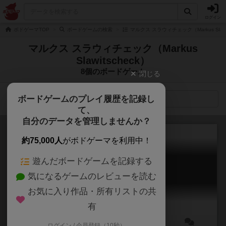
ログイン
ボドゲーマTOP
ボードゲームの検索
マルクス スラウィチェック（Markus Slaw
マルクス スラウィチェック（Markus
Slawitscheck）
8個のボードゲーム
閉じる
ボードゲームのプレイ履歴を記録し
検索メニュー
て、
自分のデータを管理しませんか？
約75,000人
がボドゲーマを利用中！
遊んだボードゲームを記録する
チャレンジャーズ！
気になるゲームのレビューを読む
Challengers!
7.6
お気に入り作品・所有リストの共
有
ログイン / 会員登録（10秒）