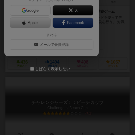
1～8人
45分前後
8歳～
30件
Google
X
多種多様なキャラを仲間にして相手を打ち倒すデッキ構築ゲーム
パワー値、属性、特殊効果などのステータスがあるカードを使ってデ
ッキ構築。 何人でプレイしていても1対1でそれぞれ勝負を行う。 対戦
Apple
Facebook
ではカードのパワー値で勝負し、倒され...
または
ヨハネス・クレナー（Johannes Krenner）
マルクス・スラウィチェック（
ジェフ・ハーベイ（Jeff Harvey）
メールで会員登録
ワンモアタイムゲームズ（1 More Time Games）
ズィーマンゲームズ（
436
1494
498
1057
興味あり
経験あり
お気に入り
持ってる
しばらく表示しない
チャレンジャーズ！：ビーチカップ
Challengers! Beach Cup
7.2