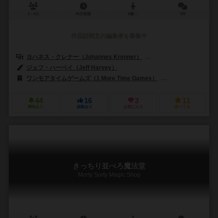
1～8人
45分前後
8歳～
0件
作品説明文の編集者を募集中
ヨハネス・クレナー（Johannes Krenner）
マルクス・スラウィチェック（
ジェフ・ハーベイ（Jeff Harvey）
ワンモアタイムゲームズ（1 More Time Games）
ズィーマンゲームズ（
44
16
3
11
興味あり
経験あり
お気に入り
持ってる
きっちり並べろ魔法堂
Morty Sorty Magic Shop