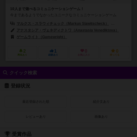
10人まで遊べるコミュニケーションゲーム！
今まであるようでなかったユニークなコミュニケーションゲーム
マルクス・スラウィチェック（Markus Slawitscheck）
アルノ・シュ
アナスタシア・ヴェネディクトワ（Anastasia Venediktova）
ゲームライト（Gamewright）
2
1
0
0
興味あり
経験あり
お気に入り
持ってる
クイック検索
登録状況
最近登録された順
紹介文あり
レビューあり
画像あり
受賞作品