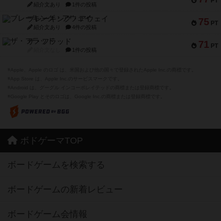
PT
紹介文あり
1件の投稿
ブレーキング・アウェイ
75
PT
紹介文あり
4件の投稿
ザ・フラッド
71
PT
紹介文なし
1件の投稿
※Apple、Apple のロゴ は、米国および他の国々で登録されたApple Inc.の商標です。
※App Store は、Apple Inc.のサービスマークです。
※Android は、グーグル インコーポレイテッドの商標または登録商標です。
※Google Play とそのロゴは、Google Inc.の商標または登録商標です。
ボドゲーマTOP
ボードゲームを検索する
ボードゲームの新着レビュー
ボードゲーム会情報