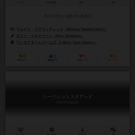
2～8人
20分前後
8歳～
0件
作品説明文の編集者を募集中
マルクス・スラウィチェック（Markus Slawitscheck）
ロリー・マルドゥーン（Rory Muldoon）
ワンモアタイムゲームズ（1 More Time Games）
0
1
1
1
興味あり
経験あり
お気に入り
持ってる
シークレットスクアッド
Secret Squad
3～10人
15～30分
12歳～
1件