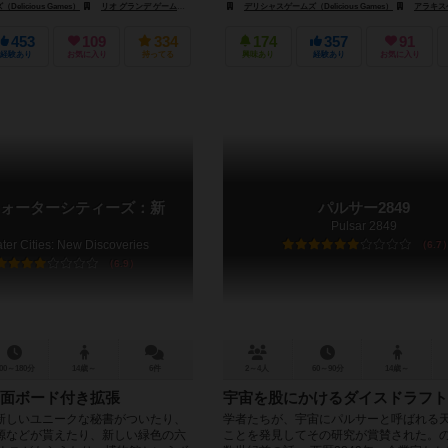
licious Games）
リオ グランデ ゲームス（Rio Grande Games）
デリシャスゲームズ（Delicious Games）
アラキスゲームズ（
453
109
334
174
357
91
経験あり
お気に入り
持ってる
興味あり
経験あり
お気に入り
ォーターシティーズ：新
パルサー2849
Pulsar 2849
er Cities: New Discoveries
6.7
6.9
00～180分
14歳～
6件
2～4人
60～90分
14歳～
面ボード付き拡張
宇宙を股にかけるダイスドラフト
新しいユニークな秘書がついたり、
学者たちが、宇宙にパルサーと呼ばれる
源などが貰えたり、新しい緑色の六
ことを発見してその研究が賞賛された。