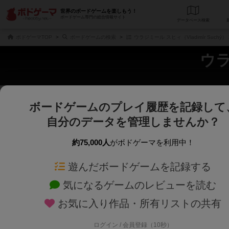
世界のボードゲームを楽しもう！
ボードゲーム専門の総合情報サイト
データベース
検
ボドゲーマTOP
ボードゲームの検索
ウラジミール スヒィ（Vladimír Such
ウラ
ボードゲームのプレイ履歴を記録して
さくさく表示
じっくり表示
自分のデータを管理しませんか？
商品名、商品説明文、デザイナー名、テーマ名、メカニクス名を対象にフリー
ゲームデザイナー名を指定して
フリーワード
ゲームデザイナー
約75,000人
がボドゲーマを利用中！
遊んだボードゲームを記録する
対象年齢を指定します。
世界観や登場人
対象年齢
テーマ/フレー
気になるゲームのレビューを読む
お気に入り作品・所有リストの共有
ログイン / 会員登録（10秒）