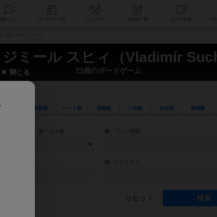
索
新着レビュー
ボードゲーム会
コミュニティ
掲示板一覧
ý） 21個のボードゲーム
ジミール スヒィ（Vladimír Suc
21個のボードゲーム
閉じる
、
更新順
レート順
登録順
人気順
注目順
投稿数
ワード検索ができます。
検索できます。
プレイ対象人数に含まれるボードゲームを指定します。
目安となる所要時間を指定することができ
遊べる人数
プレイ時間
物などモチーフ・ストーリーを指定することができます。直感的にゲームシステムを理解
ゲーム性を構成するコアシステムです。主
バー
メカニクス
リセット