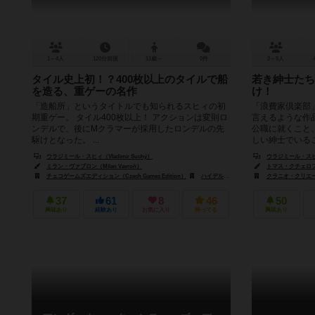
1～4人
120分前後
11歳～
0件
2～5人
タイル史上初！？400枚以上のタイルで船
若き紳士たち
を造る、重ゲーの名作
け！
「造船所」というタイトルでも知られるスヒィの初
「浪費家倶楽部
期重ゲー。 タイル400枚以上！ アクションは変則ロ
言えるような作
ンデルで、後にMクラマーが採用したロンデルの先
公職に就くこと
駆けとなった。 ...
しい紳士でいるこ
ウラジミール・スヒィ（Vladimír Suchý）
ウラジミール・スヒィ（
ミラン・ヴァブロン（Milan Vavroň）
トマス・クチェロフスキ
チェコゲームズエディション（Czech Games Edition）
ハイデルベルガー シュピーレ出版（Heidelberger Spieleverlag）
クラニオ・クリエーショ
37
61
8
46
50
興味あり
経験あり
お気に入り
持ってる
興味あり