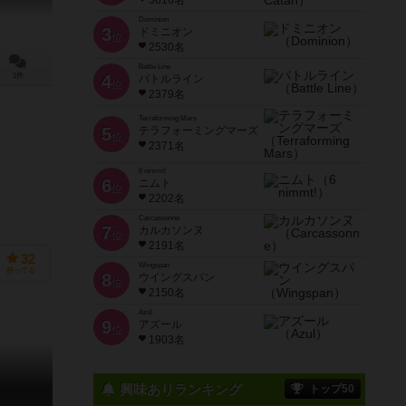
3616名
Dominion
3
ドミニオン
位
2530名
Battle Line
1件
4
バトルライン
位
2379名
Terraforming Mars
5
テラフォーミングマーズ
位
2371名
6 nimmt!
6
ニムト
位
2202名
Carcassonne
Heidelberger Spieleverlag）
7
カルカソンヌ
位
2191名
32
Wingspan
持ってる
8
ウイングスパン
位
2150名
Azul
9
アズール
位
1903名
興味ありランキング
トップ50