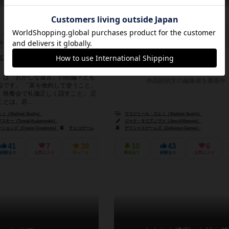
40～100分
14歳～
3件
2～5人
20～40分
8歳～
による前代未聞の悪ふざ
」は「おかしな遺言」の続編？とも
作品説明文の編集者を募集中
品です。 「富を倹約して使うこと、
、晩餐会で礼儀正しく話すこと」 正
とは、若...
Vladimír Suchý）
ウラジミール・スヒィ（Vladimír Suchý）
ー（Tomáš Kučerovský）
ジャナ・キリアノヴァ（Jana Kilianová）
ンズ（Cranio Creations）
リオ グランデ ゲームス（Rio Grande Games）
チェコゲームズエディション（Czech Games Edition）
デリシャスゲームズ（Delicious Games）
ハイデルベルガー シュピーレ出版（
41
7
38
10
43
6
経験あり
お気に入り
持ってる
興味あり
経験あり
お気に入り