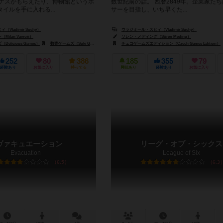
ーナスがもらえたり、博物館というボ
数世紀前の話。 西暦2849年。企業家た
イルを手に入れる...
サーを目指し、いち早くた...
Vladimír Suchý）
ウラジミール・スヒィ（Vladimír Suchý）
ilan Vavroň）
ソレン・メディング（Sören Meding）
licious Games）
GaGa Games）
数寄ゲームズ（Suki Games）
チェコゲームズエディション（Czech Games Edition）
252
80
386
185
355
79
経験あり
お気に入り
持ってる
興味あり
経験あり
お気に入り
ヴァキュエーション
リーグ・オブ・シックス
Evacuation
League of Six
6.5
6.3