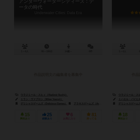
アンダーウォーターシティーズ：デ
ータの時代
Underwater Cities: Data Era
1～4人
80～150分
14歳～
0件
1～4人
作品説明文の編集者を募集中
作品
ウラジミール・スヒィ（Vladimír Suchý）
ウラジミール・スヒィ（
ミラン・ヴァブロン（Milan Vavroň）
ミハエル・パイヒル（Mi
デリシャスゲームズ（Delicious Games）
アラキスゲームズ（Arrakis Games）
デリシャスゲームズ（De
フォックスインザボ
15
25
6
81
18
興味あり
経験あり
お気に入り
持ってる
興味あり