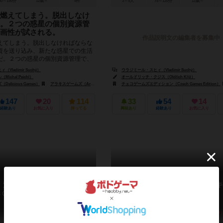
60～150分
12歳～
4件
3～5人
75～120分
12歳～
燃えてしまう。脱出しなけ
。２つの惑星の個別資源管
画性が試される。
作品説明文の編集者を募集中
えてしまう。脱出しなければならな
資を送り込み、新たな惑星での生活
だ。２つの惑星の個別資源管理で、
る。 ※詳細...
Vladimír Suchý）
ウラジミール・スヒィ（Vladimír Suchý）
chal Peichl）
オールドリッチ・クジス（Oldřich Kříž）
licious Games）
グ・タートル・ゲームズ（Jumping Turtle Games）
アラキスゲームズ（Arrakis Games）
チェコゲームズエディション（Czech Games Edition）
イントラフィン ゲームズ（Intrafin Games）
147
20
114
33
54
14
経験あり
お気に入り
持ってる
興味あり
経験あり
お気に入り
浪費家倶楽部
モンスター・ベイビー・レスキ
The Prodigals Club / Der Club der Verschwender
ー！
Monster Baby Rescue!
5.9