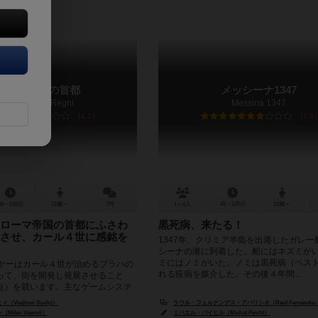
プラハ 王国の首都
メッシーナ1347
Praga Caput Regni
Messina 1347
6.7
7.0
30～120分
12歳～
7件
1～4人
45～120分
12歳～
ローマ帝国の首都にふさわ
黒死病、来たる！
させ、カール４世に感銘を
1347年、クリミア半島を出港したガレー
シーナの港に到着した。船にはネズミが
ミにはノミがいた。ノミは黒死病（ペス
イヤーはカール４世が治めるプラハの
れる疫病を媒介した。その後４年間...
って、街を開発し発展させること
点）を競います。主なゲームシステ
ルで、プラハの歴史的...
Vladimír Suchý）
ラウル・フェルナンデス・アパリシオ（Raúl Fernández Ap
ilan Vavroň）
ミハエル・パイヒル（Michal Peichl）