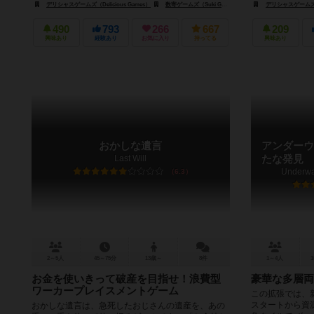
デリシャスゲームズ（Delicious Games）
数寄ゲームズ（Suki Games）
デリシャスゲームズ（De
490
793
266
667
209
興味あり
経験あり
お気に入り
持ってる
興味あり
おかしな遺言
アンダーウ
Last Will
たな発見
Underwat
6.3
2～5人
45～75分
13歳～
8件
1～4人
1
お金を使いきって破産を目指せ！浪費型
豪華な多層両
ワーカープレイスメントゲーム
この拡張では、
スタートから資
おかしな遺言は、急死したおじさんの遺産を、あの