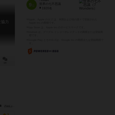
7 Wonders
9
世界の七不思議
位
1920名
※Apple、Apple のロゴ は、米国および他の国々で登録された
な協力
Apple Inc.の商標です。
※App Store は、Apple Inc.のサービスマークです。
※Android は、グーグル インコーポレイテッドの商標または登録商
標です。
※Google Play とそのロゴは、Google Inc.の商標または登録商標で
す。
0件
アルビ（Albi）
ハイデルベルガー シュピーレ出版（Heidelberger Spieleverlag）