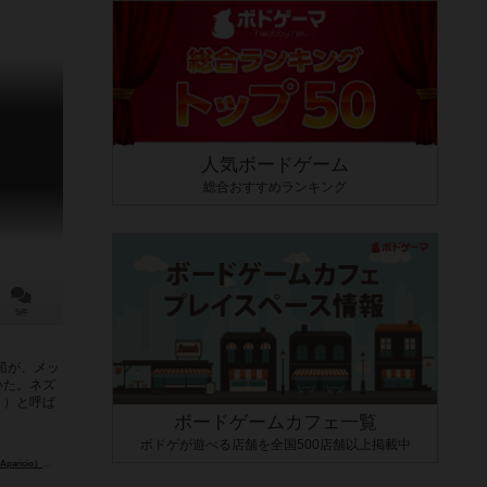
人気ボードゲーム
総合おすすめランキング
5件
船が、メッ
いた。ネズ
ト）と呼ば
ボードゲームカフェ一覧
ボドゲが遊べる店舗を全国500店舗以上掲載中
aricio）
ウラジミール・スヒィ（Vladimír Suchý）