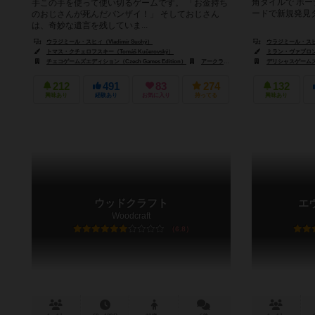
角タイルで ボ
手この手を使って使い切るゲームです。 「お金持ち
ードで新規発見タ
のおじさんが死んだバンザイ！」 そしておじさん
は、奇妙な遺言を残していま...
ウラジミール・スヒィ（Vladimír Suchý）
ウラジミール・スヒィ（
トマス・クチェロフスキー（Tomáš Kučerovský）
ミラン・ヴァブロン（M
チェコゲームズエディション（Czech Games Edition）
アークライト（Arclight）
デリシャスゲームズ（De
ガガゲームズ（
212
491
83
274
132
興味あり
経験あり
お気に入り
持ってる
興味あり
ウッドクラフト
エ
Woodcraft
6.8