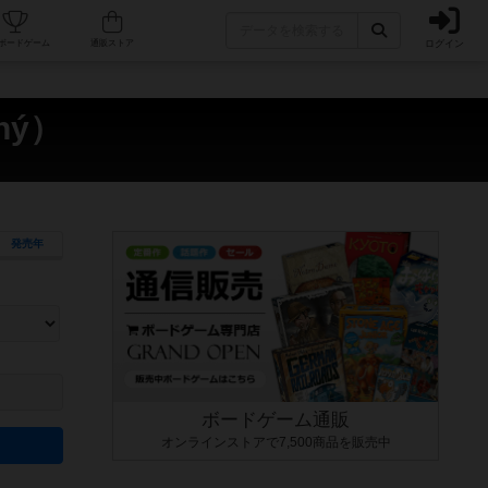
ログイン
カフェ/店舗
人気ボードゲーム
通販ストア
hý）
発売年
ます。マニュアルを読む時間や参加者へのルール説明時間は含まれていないため、初めて遊
できるよう、中世ファンタジー・クッキング・海賊同士の対決など、ゲームコンセプトを絞
にボードゲームに慣れている方向けの絞込機能です。例えば「ダイスロール」はランダム値
ボードゲーム通販
オンラインストアで7,500商品を販売中