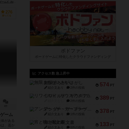
Arrakis Games）
リオ グランデ ゲームス（Rio Grande Games）
276
持ってる
ボドファン
ボードゲームに特化したクラウドファンディング
アクセス数 急上昇中
無限まちがいさがし
574
PT
紹介文あり
2件の投稿
リワイルド：サウスアメリカ
389
PT
紹介文なし
2件の投稿
8件
アンダー・ザ・テーブラー
378
PT
紹介文あり
1件の投稿
ゲーム
天体がある
宵と暁の呪文書
133
PT
のは、遥か
紹介文あり
8件の投稿