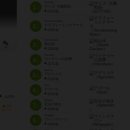
SCYTHE
1
サイズ -大鎌戦役-
位
2415名
Terraforming Mars
2
テラフォーミングマーズ
位
2395名
Stone Garden
3
枯山水
位
2件
2280名
Viticulture
4
ワイナリーの四季
位
2272名
Agricola
5
アグリコラ
位
2120名
Azul
6
アズール
位
2034名
ハイデルベルガー シュピーレ出版（Heidelberger Spieleverlag）
イエロ（IELLO）
Splendor
7
宝石の煌き
位
37
2030名
持ってる
Wingspan
8
ウイングスパン
位
2006名