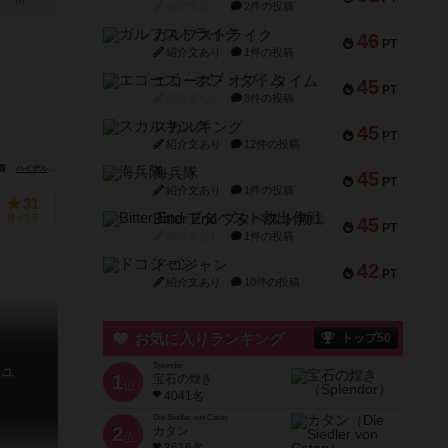
1件
紹介文なし
2件の投稿
ガルフストライク
46
PT
紹介文あり
1件の投稿
エコーズ・オブ・タイム
45
PT
紹介文なし
8件の投稿
スカルキング
45
PT
紹介文あり
12件の投稿
ハイデルベルガー シュピーレ出版（Heidelberger Spieleverlag）
JKLMゲームズ（JKLM Games）
海兵隊
45
PT
紹介文あり
1件の投稿
31
Bitter End ブタペスト救出作戦
持ってる
45
PT
紹介文なし
1件の投稿
ドコジャン
42
PT
紹介文あり
10件の投稿
お気に入りランキング
トップ50
Splendor
ュ
1
宝石の煌き
位
4041名
Die Siedler von Catan
2
カタン
位