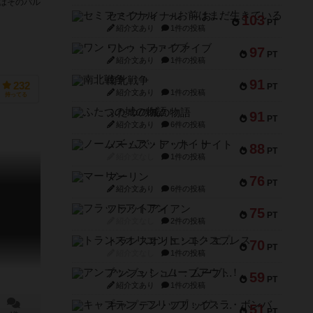
ちはそのパル
セミファイナル ～お前はまだ生きている～
103
PT
紹介文あり
1件の投稿
ワン・トゥ・ファイブ
97
PT
紹介文あり
1件の投稿
南北戦争
91
232
PT
紹介文あり
1件の投稿
持ってる
ふたつの城の物語
91
PT
紹介文あり
6件の投稿
ノームズ・アット・ナイト
88
PT
紹介文なし
1件の投稿
マーリン
76
PT
紹介文あり
6件の投稿
フラットアイアン
75
PT
紹介文なし
2件の投稿
トランスオリエント・エクスプレス
70
PT
紹介文なし
1件の投稿
アンブッシュ！：ムーブアウト！
59
PT
紹介文あり
1件の投稿
キャプテン・フリップ：イスラ・ボンバ
51
PT