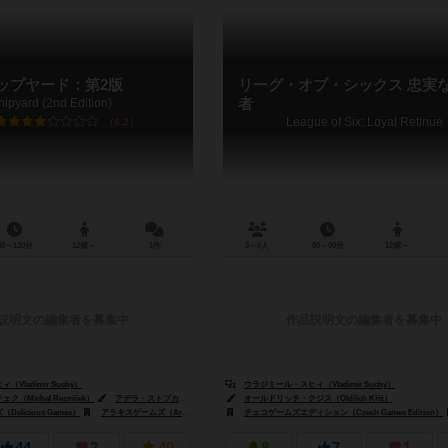
ップヤード：第2版
リーグ・オブ・シックス 忠実
hipyard (2nd Edition)
者
League of Six: Loyal Retinue
6.2
40～120分
12歳～
1件
3～6人
60～90分
12歳～
説明文の編集者を募集中
作品説明文の編集者を募集中
Vladimír Suchý）
ィ（Vladimír Suchý）
ウラジミール・スヒィ（Vladimír Suchý）
（Michal Řezníček）
アデラ・ストプカ（Adela Stopka）
オールドリッチ・クジス（Oldřich Kříž）
licious Games）
Portal Games）
アラキスゲームズ（Arrakis Games）
チェコゲームズエディション（Czech Games Edition）
リオ グランデ ゲームス（Rio Grande Games）