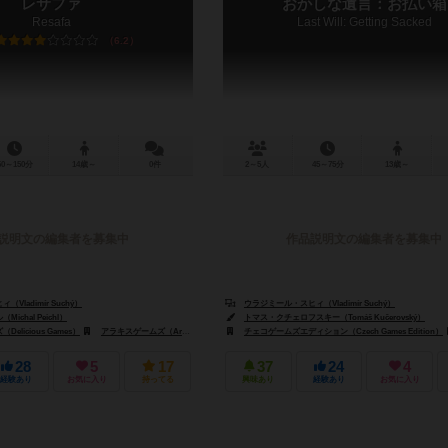
レサファ
おかしな遺言：お払い箱
Resafa
Last Will: Getting Sacked
6.2
60～150分
14歳～
0件
2～5人
45～75分
13歳～
説明文の編集者を募集中
作品説明文の編集者を募集中
Vladimír Suchý）
ウラジミール・スヒィ（Vladimír Suchý）
chal Peichl）
トマス・クチェロフスキー（Tomáš Kučerovský）
licious Games）
ックス（Fox in the Box）
アラキスゲームズ（Arrakis Games）
チェコゲームズエディション（Czech Games Edition）
イントラフィン ゲームズ（Intrafin Games）
28
5
17
37
24
4
経験あり
お気に入り
持ってる
興味あり
経験あり
お気に入り