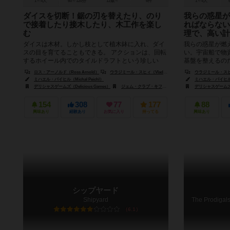
1～4人
60～120分
12歳～
6件
1～4人
ダイスを切断！鋸の刃を替えたり、のり
我らの惑星が
で接着したり接木したり、木工作を楽し
ればならない
む
理で、高い計
ダイスは木材。しかし枝として植木鉢に入れ、ダイ
我らの惑星が燃
スの目を育てることもできる。 アクションは、回転
い。宇宙船で物
するホイール内でのタイルドラフトという珍しい
基盤を整えるの
形。穴から見えるミニボーナスを...
高い計画性が試され
ロス・アーノルド（Ross Arnold）
ウラジミール・スヒィ（Vladimír Suchý）
ウラジミール・スヒィ（
ミハエル・パイヒル（Michal Peichl）
ミハエル・パイヒル（Mi
デリシャスゲームズ（Delicious Games）
ジェム・クラブ・キフト（Gém Klub Kft.）
デリシャスゲームズ（De
ジャンピン
154
308
77
177
88
興味あり
経験あり
お気に入り
持ってる
興味あり
シップヤード
Shipyard
6.1