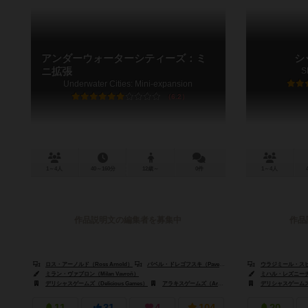
アンダーウォーターシティーズ：ミ
シ
ニ拡張
S
Underwater Cities: Mini-expansion
6.2
1～4人
40～160分
12歳～
0件
1～4人
作品説明文の編集者を募集中
作品
ロス・アーノルド（Ross Arnold）
パベル・ドレゴフスキ（Pavel Dolegowski）
ウラジミール・スヒィ（
ウラジミール・スヒ
ミラン・ヴァブロン（Milan Vavroň）
ミハル・レズニーチェク
デリシャスゲームズ（Delicious Games）
アラキスゲームズ（Arrakis Games）
デリシャスゲームズ（De
ポータルゲームズ（