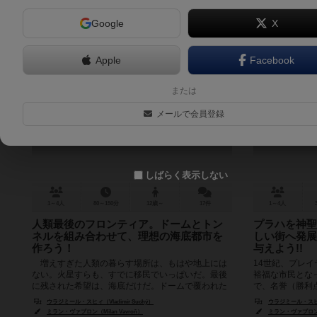
Google
X
Apple
Facebook
アンダーウォーターシティーズ
または
Underwater Cities
メールで会員登録
7.3
しばらく表示しない
1～4人
80～150分
12歳～
17件
1～4人
人類最後のフロンティア。ドームとトン
プラハを神聖
ネルを組み合わせて、理想の海底都市を
しい街へ発展
作ろう！
与えよう!!
増えすぎた人類の暮らす場所は、もはや地上には
14世紀、プレ
ない。火星すらも、すでに移民でいっぱいだ。最後
裕福な市民とな
に残された希望は、海底だけだ。ドームで覆われた
で、名誉（勝利
居住区をトンネルでつないだ海底都市を...
ムは都市開発パズ
ウラジミール・スヒィ（Vladimír Suchý）
ウラジミール・スヒィ（
ミラン・ヴァブロン（Milan Vavroň）
ミラン・ヴァブロン（M