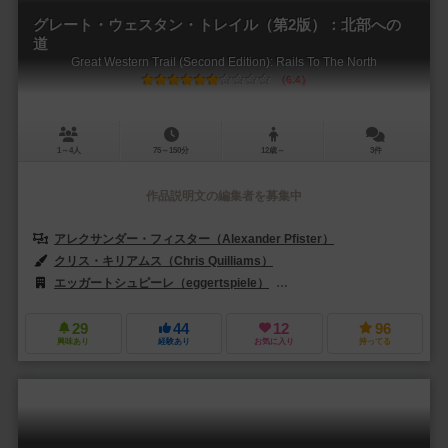
グレート・ウェスタン・トレイル（第2版）：北部への
道
Great Western Trail (Second Edition): Rails To The North
6.4
1～4人
75～150分
12歳～
3件
作品説明文の編集者を募集中
アレクサンダー・フィスター（Alexander Pfister）
クリス・キリアムス（Chris Quilliams）
エッガートシュピーレ（eggertspiele）
エディションズ・マスコウオカ（E
29
44
12
96
興味あり
経験あり
お気に入り
持ってる