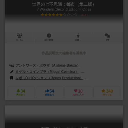
世界の七不思議：都市（第二版）
7 Wonders (Second Edition): Cities
6.3
3～7人
40分前後
10歳～
0件
作品説明文の編集者を募集中
アントワーヌ・ボウザ（Antoine Bauza）
ミゲル・コインブラ（Miguel Coimbra）
エティエンヌ・ヘビンガー（Eti
レポ プロダクション（Repos Production）
アスモデイタリア（Asmode
34
54
10
149
興味あり
経験あり
お気に入り
持ってる