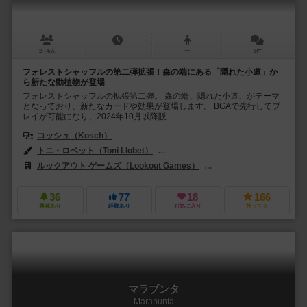
2～5人
－
ー
3件
フォレストシャッフルの第二弾拡張！森の端にある「隠れた小道」か
ら新たな動植物が登場
フォレストシャッフルの拡張第二弾。 森の端、隠れた小道、がテーマ
となっており、新たなカードや効果が登場します。 BGAで先行してプ
レイが可能になり、2024年10月以降販...
コッシュ（Kosch）
トニ・ロベット（Toni Llobet）
ユディット・ピエラ（Judit Piella）
ルックアウト ゲームズ（Lookout Games）
ジェム・クラブ・キフト（Gé
36
77
18
166
興味あり
経験あり
お気に入り
持ってる
マラブンタ
Marabunta