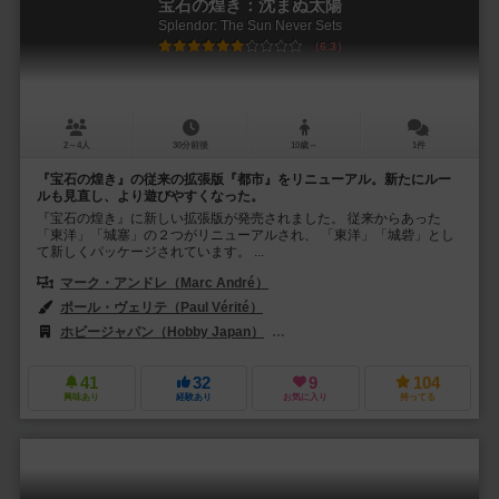
宝石の煌き：沈まぬ太陽
Splendor: The Sun Never Sets
6.3
2～4人
30分前後
10歳～
1件
『宝石の煌き』の従来の拡張版『都市』をリニューアル。新たにルー
ルも見直し、より遊びやすくなった。
『宝石の煌き』に新しい拡張版が発売されました。 従来からあった
「東洋」「城塞」の２つがリニューアルされ、 「東洋」「城砦」とし
て新しくパッケージされています。 ...
マーク・アンドレ（Marc André）
ポール・ヴェリテ（Paul Vérité）
ホビージャパン（Hobby Japan）
レベル・Sp. z o.o.（Rebel Sp. z o
41
32
9
104
興味あり
経験あり
お気に入り
持ってる