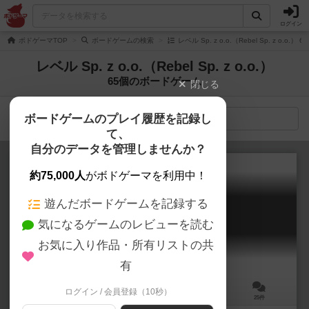
ログイン
ボドゲーマTOP
ボードゲームの検索
レベル Sp. z o.o.（Rebel Sp. z o.o
レベル Sp. z o.o.（Rebel Sp. z o.o.）
65個のボードゲーム
閉じる
ボードゲームのプレイ履歴を記録し
検索メニュー
て、
自分のデータを管理しませんか？
約75,000人
がボドゲーマを利用中！
遊んだボードゲームを記録する
宝石の煌き：デュエル
気になるゲームのレビューを読む
Splendor Duel
7.5
お気に入り作品・所有リストの共
有
ログイン / 会員登録（10秒）
2人用
－
10歳～
25件