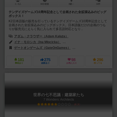
1～5人
60分前後
8歳～
10件
テンデイズゲームズ10周年記念として企画された全拡張込みのビッグ
ボックス！
K2日本語版の販売を行っているテンデイズゲームズ10周年記念として
企画された全拡張込みのビッグボックス。日本語版だけの企画のつも
りが販売元にえらく気に入られて多言語対応となり...
アダム・クラウザー（Adam Kałuża）
イナ・モロシカ（Ina Młocicka）
ヤレク・ノコン（Jarek Nocoń）
ゲートオンゲームズ（GateOnGames）
レベル・Sp. z o.o.（Rebel Sp
181
275
98
296
興味あり
経験あり
お気に入り
持ってる
世界の七不思議：建築家たち
7 Wonders: Architects
6.3