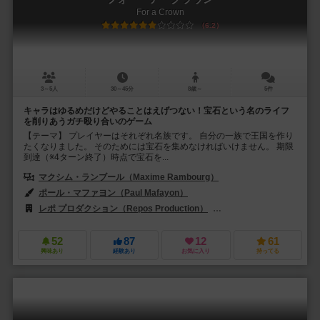
For a Crown
6.2
3～5人
30～45分
8歳～
5件
キャラはゆるめだけどやることはえげつない！宝石という名のライフ
を削りあうガチ殴り合いのゲーム
【テーマ】 プレイヤーはそれぞれ名族です。 自分の一族で王国を作り
たくなりました。 そのためには宝石を集めなければいけません。 期限
到達（※4ターン終了）時点で宝石を...
マクシム・ランブール（Maxime Rambourg）
ポール・マファヨン（Paul Mafayon）
レポ プロダクション（Repos Production）
ホビージャパン（Hobby 
52
87
12
61
興味あり
経験あり
お気に入り
持ってる