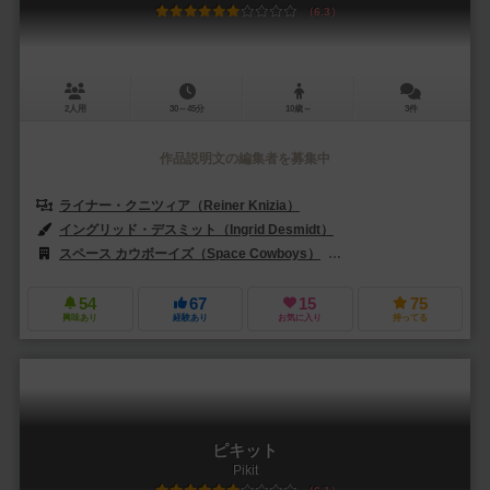
6.3
2人用
30～45分
10歳～
3件
作品説明文の編集者を募集中
ライナー・クニツィア（Reiner Knizia）
イングリッド・デスミット（Ingrid Desmidt）
スペース カウボーイズ（Space Cowboys）
ホビージャパン（Hobby
54
67
15
75
興味あり
経験あり
お気に入り
持ってる
ピキット
Pikit