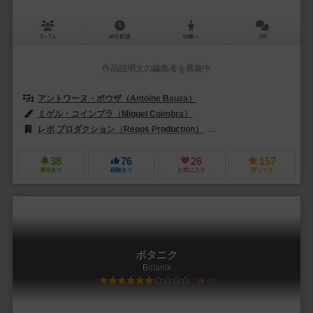
3～7人
40分前後
10歳～
1件
作品説明文の編集者を募集中
アントワーヌ・ボウザ（Antoine Bauza）
ミゲル・コインブラ（Miguel Coimbra）
レポ プロダクション（Repos Production）
アスモデイタリア（Asmode
38
76
26
157
興味あり
経験あり
お気に入り
持ってる
ボタニク
Botanik
6.4