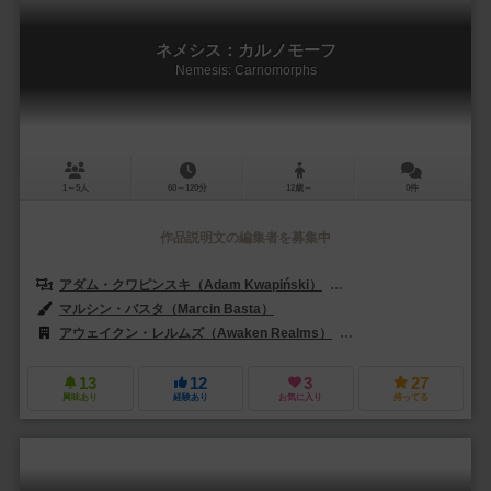
ネメシス：カルノモーフ
Nemesis: Carnomorphs
1～5人
60～120分
12歳～
0件
作品説明文の編集者を募集中
アダム・クワピンスキ（Adam Kwapiński）
パエル・サムボルスキ（Paw
マルシン・バスタ（Marcin Basta）
ルーカス・ヤスコルスキ（Łukasz 
アウェイクン・レルムズ（Awaken Realms）
レベル・Sp. z o.o.（Reb
13
12
3
27
興味あり
経験あり
お気に入り
持ってる