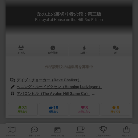
丘の上の裏切り者の館：第三版
Betrayal at House on the Hill: 3rd Edition
3～6人
60分前後
12歳～
0件
作品説明文の編集者を募集中
デイブ・チョーカー（Dave Chalker）
バナナ・チャン（Banana C
ヘニング・ルードビクセン（Henning Ludvigsen）
アバロンヒル（The Avalon Hill Game Co）
ハズブロー（Hasbro）
31
19
3
9
興味あり
経験あり
お気に入り
持ってる