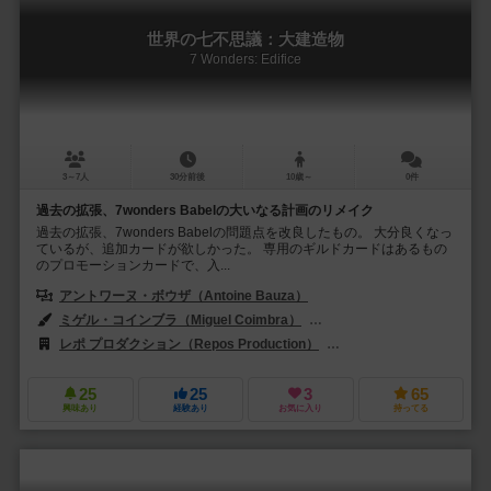
世界の七不思議：大建造物
7 Wonders: Edifice
3～7人
30分前後
10歳～
0件
過去の拡張、7wonders Babelの大いなる計画のリメイク
過去の拡張、7wonders Babelの問題点を改良したもの。 大分良くなっ
ているが、追加カードが欲しかった。 専用のギルドカードはあるもの
のプロモーションカードで、入...
アントワーヌ・ボウザ（Antoine Bauza）
ミゲル・コインブラ（Miguel Coimbra）
エティエンヌ・ヘビンガー（Eti
レポ プロダクション（Repos Production）
ホビージャパン（Hobby 
25
25
3
65
興味あり
経験あり
お気に入り
持ってる