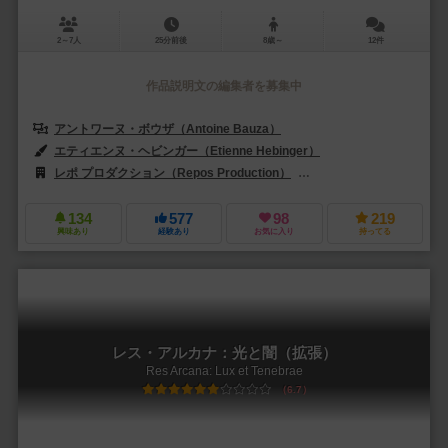
2～7人
25分前後
8歳～
12件
作品説明文の編集者を募集中
アントワーヌ・ボウザ（Antoine Bauza）
エティエンヌ・ヘビンガー（Etienne Hebinger）
レポ プロダクション（Repos Production）
コリア・ボードゲームズ（K
134
577
98
219
興味あり
経験あり
お気に入り
持ってる
レス・アルカナ：光と闇（拡張）
Res Arcana: Lux et Tenebrae
6.7