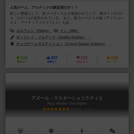
人気ゲーム、アルナックの新拡張だが！？
新しい要素として、新リーダー２人が追加されていて、新サイト(Lv1×
４、Lv2×１)が追加されている。 また、新カードが３４枚（アイテム×
２１、アーティファクト×１３）もあ...
エルウェン（Elwen）
ミン（Mín）
オンドレイ・フルディナ（Ondřej Hrdina）
ジリ・クス（Jiří Kůs）
チェコゲームズエディション（Czech Games Edition）
レベル・Sp. z
115
297
132
593
興味あり
経験あり
お気に入り
持ってる
アズール：マスターショコラティエ
Azul: Master Chocolatier
7.1