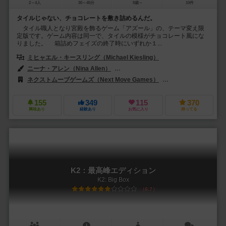
2～4人
30～45分
8歳～
10件
タイルじゃない、チョコレートを敷き詰めるんだ。
タイル職人となり宮殿を飾るゲーム「アズール」の、テーマ変え限
定版です。ゲーム内容は同一で、タイルの模様がチョコレート風にな
りました。 箱詰めフェイズの終了時にいずれか１...
ミヒャエル・キースリング（Michael Kiesling）
ニーナ・アレン（Nina Allen）
クリス・キリアムス（Chris Quillia
ネクストムーブゲームズ（Next Move Games）
ジェム・クラブ・キフト
155
349
115
370
興味あり
経験あり
お気に入り
持ってる
K2：最高峰エディション
K2: Big Box
6.7