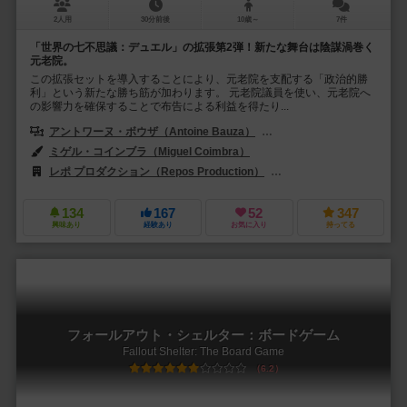
2人用
30分前後
10歳～
7件
「世界の七不思議：デュエル」の拡張第2弾！新たな舞台は陰謀渦巻く
元老院。
この拡張セットを導入することにより、元老院を支配する「政治的勝
利」という新たな勝ち筋が加わります。 元老院議員を使い、元老院へ
の影響力を確保することで布告による利益を得たり...
アントワーヌ・ボウザ（Antoine Bauza）
ブルーノ・カタラ（Bruno 
ミゲル・コインブラ（Miguel Coimbra）
レポ プロダクション（Repos Production）
レベル・Sp. z o.o.（Rebe
134
167
52
347
興味あり
経験あり
お気に入り
持ってる
フォールアウト・シェルター：ボードゲーム
Fallout Shelter: The Board Game
6.2