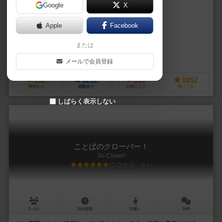
Google
X
作品説明文の編集者を募集中
Apple
Facebook
マーク・アンドレ（Marc André）
ブルーノ・カタラ（Bruno Catha
または
ダヴィデ・トセッロ（Davide Tosello）
スペース カウボーイズ（Space Cowboys）
レベル・Sp. z o.o.（Rebe
メールで会員登録
332
1202
390
1052
興味あり
経験あり
お気に入り
持ってる
しばらく表示しない
ことばのクローバー！
So Clover!
6.9
3～6人
30分前後
10歳～
16件