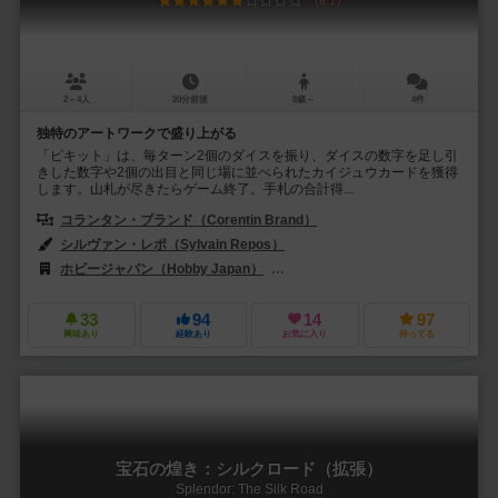
6.1
2～4人
20分前後
8歳～
4件
独特のアートワークで盛り上がる
「ピキット」は、毎ターン2個のダイスを振り、ダイスの数字を足し引
きした数字や2個の出目と同じ場に並べられたカイジュウカードを獲得
します。山札が尽きたらゲーム終了。手札の合計得...
コランタン・ブランド（Corentin Brand）
シルヴァン・レポ（Sylvain Repos）
ホビージャパン（Hobby Japan）
レベル・Sp. z o.o.（Rebel Sp. z o
33
94
14
97
興味あり
経験あり
お気に入り
持ってる
宝石の煌き：シルクロード（拡張）
Splendor: The Silk Road