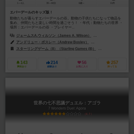
1～4人
30～60分
6歳～
11件
エバーデールのキッズ版！
動物たちが暮らすエバーデールの谷。動物の子供たちになって物品を
集め、仲間たちと楽しい時間を過ごそう！ ・年代：動物たちの世界 ・
場所：エバーデールの谷 ・プレイヤー...
ジェームスA.ウィルソン（James A. Wilson）
クラリッサ・A.ウィルソン
アンドリュー・ボスレー（Andrew Bosley）
ジャッキー・デビス（Jac
スターリングゲーム（II）（Starling Games (II)）
レベル・Sp. z o.o.（
143
214
56
257
興味あり
経験あり
お気に入り
持ってる
世界の七不思議デュエル：アゴラ
7 Wonders Duel: Agora
6.7