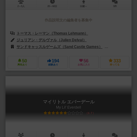
2～5人
20～60分
12歳～
3件
作品説明文の編集者を募集中
トーマス・レーマン（Thomas Lehmann）
ジュリアン・デルヴァル（Julien Delval）
サンドキャッスルゲームズ（Sand Castle Games）
レベル・Sp. z o.o
50
194
56
333
興味あり
経験あり
お気に入り
持ってる
マイリトル エバーデール
My Lil' Everdell
6.7