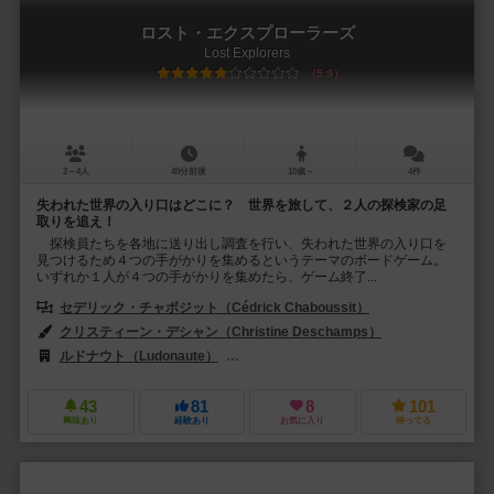
ロスト・エクスプローラーズ
Lost Explorers
5.9
2～4人
40分前後
10歳～
4件
失われた世界の入り口はどこに？ 世界を旅して、２人の探検家の足
取りを追え！
探検員たちを各地に送り出し調査を行い、失われた世界の入り口を
見つけるため４つの手がかりを集めるというテーマのボードゲーム。
いずれか１人が４つの手がかりを集めたら、ゲーム終了...
セデリック・チャボジット（Cédrick Chaboussit）
クリスティーン・デシャン（Christine Deschamps）
ルドナウト（Ludonaute）
レベル・Sp. z o.o.（Rebel Sp. z o.o.）
43
81
8
101
興味あり
経験あり
お気に入り
持ってる