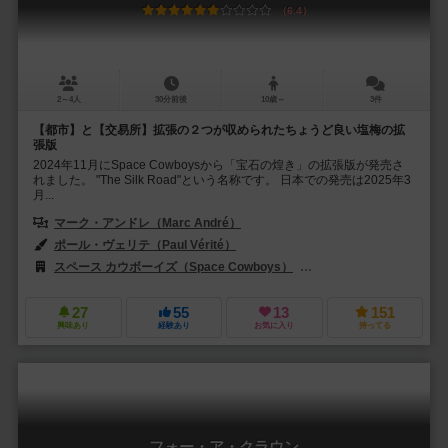
6.4
2～4人
30分前後
10歳～
3件
【都市】と【交易所】拡張の２つが収められたちょうど良い塩梅の拡
張版
2024年11月にSpace Cowboysから「宝石の煌き」の拡張版が発売さ
れました。 "The Silk Road"という名称です。 日本での発売は2025年3
月...
マーク・アンドレ（Marc André）
ポール・ヴェリテ（Paul Vérité）
スペース カウボーイズ（Space Cowboys）
ホビージャパン（Hobby
27
55
13
151
興味あり
経験あり
お気に入り
持ってる
フォー・ア・クラウン