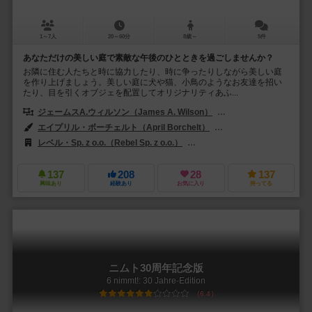
1～7人
20～60分
8歳～
5件
あなただけの美しい庭で素敵な午後のひとときを過ごしませんか？
お隣に住む人たちと時に協力したり、時に争ったりしながら美しい庭
を作り上げましょう。美しい庭に犬や猫、小鳥のようなお友達を招い
たり、目を引くオブジェを配置してオリジナリティあふ...
ジェームスA.ウィルソン（James A. Wilson）
クラリッサ・A.ウィルソン
エイプリル・ボーチェルト（April Borchelt）
ダン・メイ（Dann M
レベル・Sp. z o.o.（Rebel Sp. z o.o.）
スターリングゲーム（II）（Starli
137
208
28
137
興味あり
経験あり
お気に入り
持ってる
ニムト30周年記念版
6 nimmt!: 30 Jahre-Edition
6.4