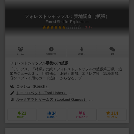
フォレストシャッフル：実地調査（拡張）
Forest Shuffle: Exploration
6.1
1～5人
60分前後
10歳～
1件
フォレストシャッフル最後の(?)拡張
「アルプス」「林縁」に続くフォレストシャッフルの拡張第三弾。 追
加モジュール３つ ①特殊な「洞窟」追加、②「レア種」15種追加、
③ソロプレイ用のカード追加 からなる。プ...
コッシュ（Kosch）
トニ・ロベット（Toni Llobet）
ユディット・ピエラ（Judit Piella）
ルックアウト ゲームズ（Lookout Games）
ジェム・クラブ・キフト（Gé
21
34
6
114
興味あり
経験あり
お気に入り
持ってる