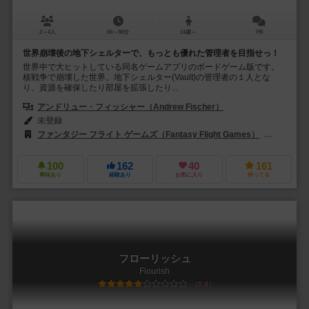
2～4人
60～90分
14歳～
7件
世界崩壊後の地下シェルターで、もっとも優れた管理者を目指せっ！
世界中で大ヒットしている同名ゲームアプリのボードゲーム版です。
核戦争で崩壊した世界。地下シェルター(Vault)の管理者の１人とな
り、資源を確保したり部屋を拡張したり...
アンドリュー・フィッシャー（Andrew Fischer）
未登録
ファンタジー フライト ゲームズ（Fantasy Flight Games）
レベル・Sp
100
162
40
161
興味あり
経験あり
お気に入り
持ってる
フローリッシュ
Flourish
5.8