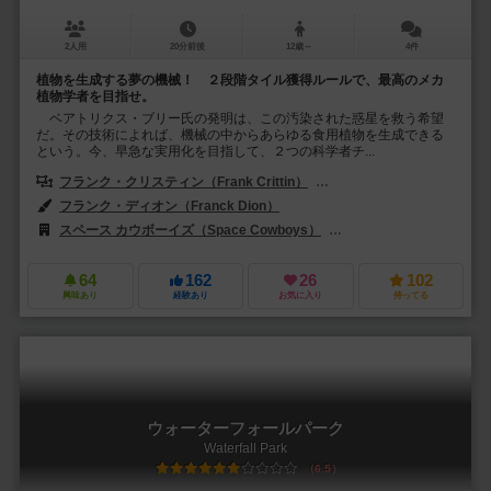
2人用
20分前後
12歳～
4件
植物を生成する夢の機械！ ２段階タイル獲得ルールで、最高のメカ
植物学者を目指せ。
ベアトリクス・ブリー氏の発明は、この汚染された惑星を救う希望
だ。その技術によれば、機械の中からあらゆる食用植物を生成できる
という。今、早急な実用化を目指して、２つの科学者チ...
フランク・クリスティン（Frank Crittin）
グレゴワール・ラージ（Grég
フランク・ディオン（Franck Dion）
スペース カウボーイズ（Space Cowboys）
アスモデイタリア（Asmod
64
162
26
102
興味あり
経験あり
お気に入り
持ってる
ウォーターフォールパーク
Waterfall Park
6.5