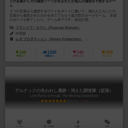
どの言葉からその連想ワードが生まれたか他人の連想を予想するゲー
ム
２つの言葉から連想するワードをボードに書いて、他の人たちにどの
言葉から連想されたのかを当ててもらう協力型のカードゲーム。 全員
のボードが終了したら、ゲーム終了です。得点計算...
フランソワ・ロマン（François Romain）
未登録
レポ プロダクション（Repos Production）
レベル・Sp. z o.o.（Rebe
206
1326
340
656
興味あり
経験あり
お気に入り
持ってる
アルナックの失われし遺跡：消えた調査隊（拡張）
Lost Ruins of Arnak: The Missing Expedition
7.5
1～4人
30～120分
12歳～
4件