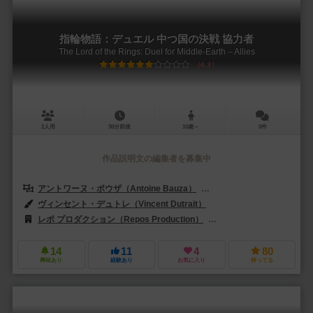
指輪物語：デュエル 中つ国の決戦 協力者
The Lord of the Rings: Duel for Middle-Earth – Allies
6.3
2人用
30分前後
10歳～
0件
作品説明文の編集者を募集中
アントワーヌ・ボウザ（Antoine Bauza）
ブルーノ・カタラ（Bruno 
ヴィンセント・デュトレ（Vincent Dutrait）
レポ プロダクション（Repos Production）
ホビージャパン（Hobby 
14
11
4
80
興味あり
経験あり
お気に入り
持ってる