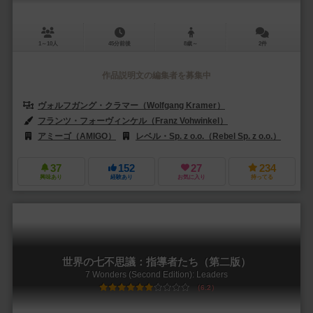
1～10人
45分前後
8歳～
2件
作品説明文の編集者を募集中
ヴォルフガング・クラマー（Wolfgang Kramer）
フランツ・フォーヴィンケル（Franz Vohwinkel）
アミーゴ（AMIGO）
レベル・Sp. z o.o.（Rebel Sp. z o.o.）
37
152
27
234
興味あり
経験あり
お気に入り
持ってる
世界の七不思議：指導者たち（第二版）
7 Wonders (Second Edition): Leaders
6.2