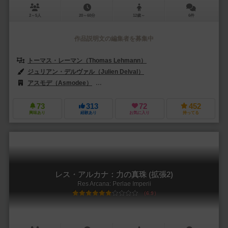
2～5人
20～60分
12歳～
6件
作品説明文の編集者を募集中
トーマス・レーマン（Thomas Lehmann）
ジュリアン・デルヴァル（Julien Delval）
アスモデ（Asmodee）
レベル・Sp. z o.o.（Rebel Sp. z o.o.）
73
313
72
452
興味あり
経験あり
お気に入り
持ってる
レス・アルカナ：力の真珠 (拡張2)
Res Arcana: Perlae Imperii
6.9