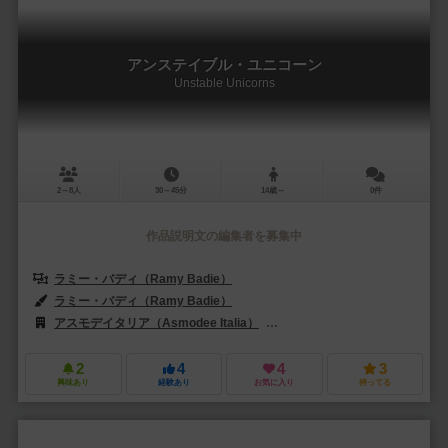
アンステイブル・ユニコーン
Unstable Unicorns
2～8人
30～45分
14歳～
0件
作品説明文の編集者を募集中
ラミー・バディ（Ramy Badie）
ラミー・バディ（Ramy Badie）
アスモデイタリア（Asmodee Italia）
ジェム・クラブ・キフト（Gém K
2
4
4
3
興味あり
経験あり
お気に入り
持ってる