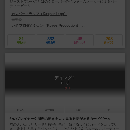
ジャストワンやことばのクローバーのベルギーのメーカーによるパー
ティーゲーム！
カスパー・ラップ（Kasper Lapp）
未登録
レポ プロダクション（Repos Production）
アスモデイタリア（Asmodee I
81
362
48
208
興味あり
経験あり
お気に入り
持ってる
ディング！
Ding!
6.1
2～7人
10分前後
8歳～
4件
他のプレイヤーや周囲の動きをよく見る必要があるカードゲーム
前の人が出したカードと数字か色が一致するようにカードを出してい
き、誰よりも早く手札をなくす──そんなよくあるルールにパーティー