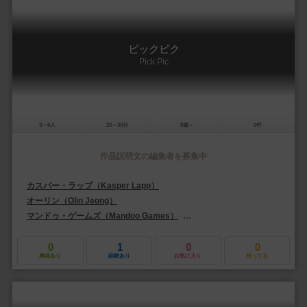
ピックピク
Pick Pic
3～5人
20～30分
8歳～
0件
作品説明文の編集者を募集中
カスパー・ラップ（Kasper Lapp）
オーリン（Olin Jeong）
マンドゥ・ゲームズ（Mandoo Games）
ゲームファクトリー（GAME FA
0
1
0
0
興味あり
経験あり
お気に入り
持ってる