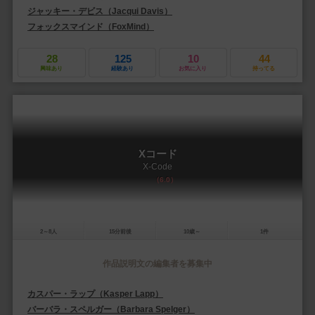
ジャッキー・デビス（Jacqui Davis）
フォックスマインド（FoxMind）
28
125
10
44
興味あり
経験あり
お気に入り
持ってる
Xコード
X-Code
6.0
2～8人
15分前後
10歳～
1件
作品説明文の編集者を募集中
カスパー・ラップ（Kasper Lapp）
バーバラ・スペルガー（Barbara Spelger）