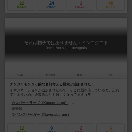
22
24
2
40
興味あり
経験あり
お気に入り
持ってる
それは帽子ではありません：インコグニト
That's Not a Hat: Incognito
3～8人
15分前後
12歳～
1件
ナンジャモンジャ的な名前考える要素が追加された！
イマジネーションが追加されたので、そこに脳を使っていると、忘れ
てしまうため、通常版よりも難しくなってます（笑）
カスパー・ラップ（Kasper Lapp）
ヨハン・セルヴェ（Yohan Servais）
未登録
ラベンスバーガー（Ravensburger）
12
9
2
6