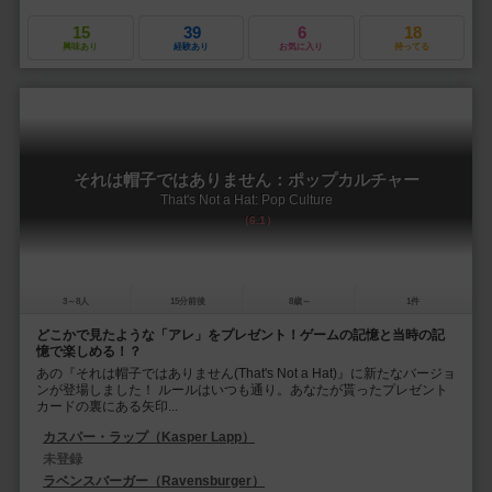
15
39
6
18
興味あり
経験あり
お気に入り
持ってる
それは帽子ではありません：ポップカルチャー
That's Not a Hat: Pop Culture
6.1
3～8人
15分前後
8歳～
1件
どこかで見たような「アレ」をプレゼント！ゲームの記憶と当時の記
憶で楽しめる！？
あの『それは帽子ではありません(That's Not a Hat)』に新たなバージョ
ンが登場しました！ ルールはいつも通り。あなたが貰ったプレゼント
カードの裏にある矢印...
カスパー・ラップ（Kasper Lapp）
未登録
ラベンスバーガー（Ravensburger）