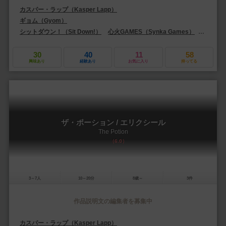
カスパー・ラップ（Kasper Lapp）
ギョム（Gyom）
シットダウン！（Sit Down!）
心火GAMES（Synka Games）
ペガサス・
30
40
11
58
興味あり
経験あり
お気に入り
持ってる
ザ・ポーション / エリクシール
The Potion
6.0
3～7人
10～20分
8歳～
3件
作品説明文の編集者を募集中
カスパー・ラップ（Kasper Lapp）