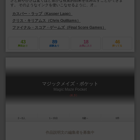
さと鮮やかさは驚くほど豊かな視覚的効果を生み出すことができま
す。 そのようなインクを使いこなせるように、才...
カスパー・ラップ（Kasper Lapp）
クリス・キリアムス（Chris Quilliams）
ファイナル・スコア・ゲームズ（Final Score Games）
43
89
18
46
興味あり
経験あり
お気に入り
持ってる
マジックメイズ・ポケット
Magic Maze Pocket
6.3
2～8人
1～15分
8歳～
0件
作品説明文の編集者を募集中