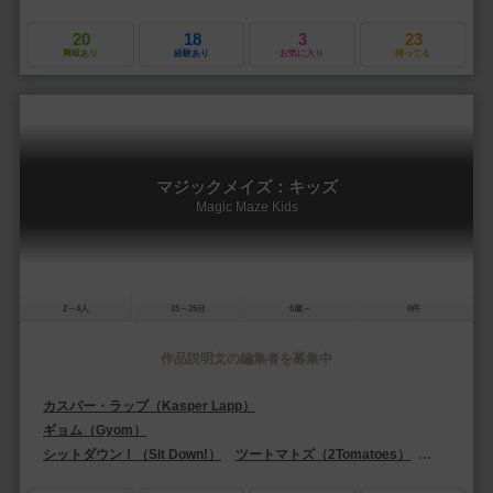
20
18
3
23
興味あり
経験あり
お気に入り
持ってる
マジックメイズ：キッズ
Magic Maze Kids
2～4人
15～25分
6歳～
0件
作品説明文の編集者を募集中
カスパー・ラップ（Kasper Lapp）
ギョム（Gyom）
シットダウン！（Sit Down!）
ツートマトズ（2Tomatoes）
ペガサス・シ