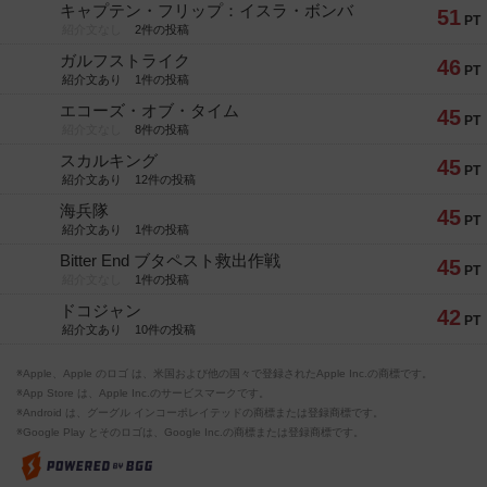
キャプテン・フリップ：イスラ・ボンバ
51
PT
紹介文なし
2件の投稿
ガルフストライク
46
PT
紹介文あり
1件の投稿
エコーズ・オブ・タイム
45
PT
紹介文なし
8件の投稿
スカルキング
45
PT
紹介文あり
12件の投稿
海兵隊
45
PT
紹介文あり
1件の投稿
Bitter End ブタペスト救出作戦
45
PT
紹介文なし
1件の投稿
ドコジャン
42
PT
紹介文あり
10件の投稿
※Apple、Apple のロゴ は、米国および他の国々で登録されたApple Inc.の商標です。
※App Store は、Apple Inc.のサービスマークです。
※Android は、グーグル インコーポレイテッドの商標または登録商標です。
※Google Play とそのロゴは、Google Inc.の商標または登録商標です。