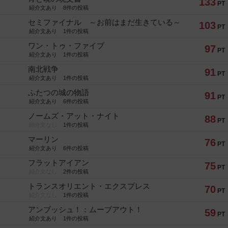
133
PT
紹介文あり
8件の投稿
セミファイナル ～お前はまだ生きている～
103
PT
紹介文あり
1件の投稿
ワン・トゥ・ファイブ
97
PT
紹介文あり
1件の投稿
南北戦争
91
PT
紹介文あり
1件の投稿
ふたつの城の物語
91
PT
紹介文あり
6件の投稿
ノームズ・アット・ナイト
88
PT
紹介文なし
1件の投稿
マーリン
76
PT
紹介文あり
6件の投稿
フラットアイアン
75
PT
紹介文なし
2件の投稿
トランスオリエント・エクスプレス
70
PT
紹介文なし
1件の投稿
アンブッシュ！：ムーブアウト！
59
PT
紹介文あり
1件の投稿