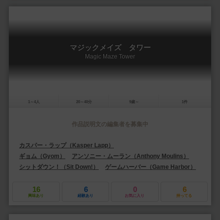
マジックメイズ タワー
Magic Maze Tower
1～4人
20～40分
9歳～
1件
作品説明文の編集者を募集中
カスパー・ラップ（Kasper Lapp）
ギョム（Gyom）
アンソニー・ムーラン（Anthony Moulins）
シットダウン！（Sit Down!）
ゲームハーバー（Game Harbor）
16
6
0
6
興味あり
経験あり
お気に入り
持ってる