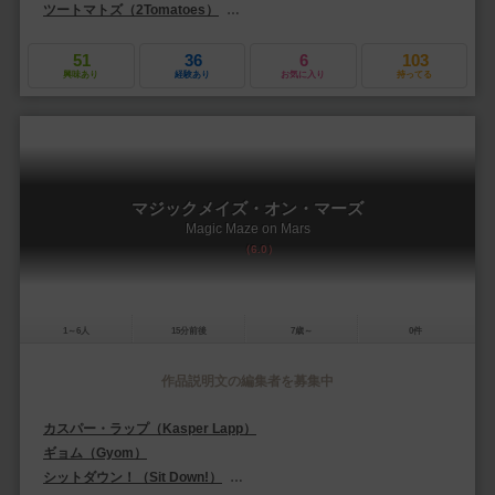
ツートマトズ（2Tomatoes）
ペガサス・シュピーレ（Pegasus Spiele）
51
36
6
103
興味あり
経験あり
お気に入り
持ってる
マジックメイズ・オン・マーズ
Magic Maze on Mars
6.0
1～6人
15分前後
7歳～
0件
作品説明文の編集者を募集中
カスパー・ラップ（Kasper Lapp）
ギョム（Gyom）
シットダウン！（Sit Down!）
2トマト・ゲームズ（2Tomatoes Games）