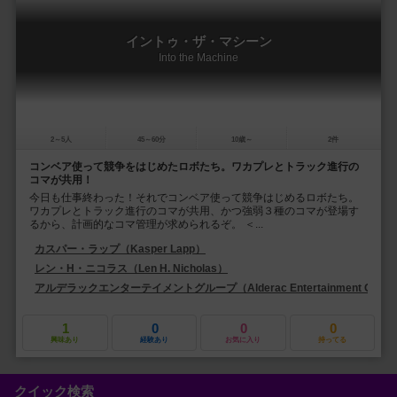
イントゥ・ザ・マシーン
Into the Machine
2～5人
45～60分
10歳～
2件
コンベア使って競争をはじめたロボたち。ワカプレとトラック進行の
コマが共用！
今日も仕事終わった！それでコンベア使って競争はじめるロボたち。
ワカプレとトラック進行のコマが共用、かつ強弱３種のコマが登場す
るから、計画的なコマ管理が求められるぞ。 ＜...
カスパー・ラップ（Kasper Lapp）
レン・H・ニコラス（Len H. Nicholas）
アルデラックエンターテイメントグループ（Alderac Entertainment Grou
1
0
0
0
興味あり
経験あり
お気に入り
持ってる
クイック検索