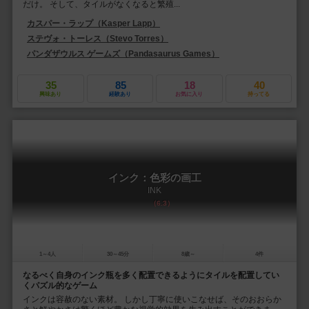
だけ。 そして、タイルがなくなると繁殖...
カスパー・ラップ（Kasper Lapp）
ステヴォ・トーレス（Stevo Torres）
パンダザウルス ゲームズ（Pandasaurus Games）
35
85
18
40
興味あり
経験あり
お気に入り
持ってる
インク：色彩の画工
INK
6.3
1～4人
30～45分
8歳～
4件
なるべく自身のインク瓶を多く配置できるようにタイルを配置してい
くパズル的なゲーム
インクは容赦のない素材。 しかし丁寧に使いこなせば、そのおおらか