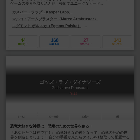
ゲームの要素を取り込んだ、極めてユニークなカード...
カスパー・ラップ（Kasper Lapp）
マルコ・アームブラスター（Marco Armbruster）
エグモント ポルスカ（Egmont Polska）
ファン・ゲームズ・ショップ（Fun 
44
168
27
141
興味あり
経験あり
お気に入り
持ってる
ゴッズ・ラブ・ダイナソーズ
Gods Love Dinosaurs
6.1
2～5人
30～45分
10歳～
2件
恐竜大好きな神様は、恐竜のための世界を創る！
『あなたたちは神です！』 恐竜好きなの神となって、恐竜のための世
界を創造しましょう！ 自分の手番が来たらタイルを1枚取って配置する