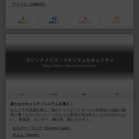
アミーゴ（AMIGO）
6
42
8
33
興味あり
経験あり
お気に入り
持ってる
マジックメイズ：マキシマムセキュリティ
Magic Maze: Maximum Security
1～8人
1～24分
8歳～
1件
新たなセキュリティシステムを導入！
なんと不可思議な事に、我がショッピングモールが定期的に強盗の被
害に遭うようになった！このような悪質行為は阻止しなければならな
い。 警備員、センサー、鋼の扉、新たなセキュ...
カスパー・ラップ（Kasper Lapp）
ギョム（Gyom）