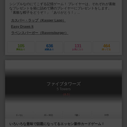
シンプルなのにてこずる記憶ゲーム！ プレイヤーは、それぞれが素敵
なプレゼントを箱に詰めて隣のプレイヤーにプレゼントをします。
「素敵な帽子をどうぞ！」「ありがとう！」...
カスパー・ラップ（Kasper Lapp）
Easy Draws It
ラベンスバーガー（Ravensburger）
105
636
131
464
興味あり
経験あり
お気に入り
持ってる
ファイブタワーズ
5 Towers
6.5
2～5人
15～30分
7歳～
37件
いろいろな意味で話題になってるエッセン新作カードゲーム！