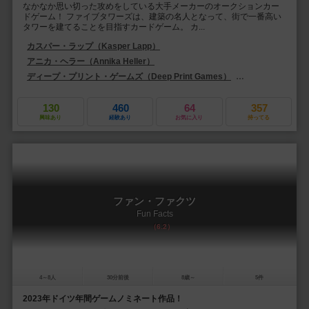
なかなか思い切った攻めをしている大手メーカーのオークションカー
ドゲーム！ ファイブタワーズは、建築の名人となって、街で一番高い
タワーを建てることを目指すカードゲーム。 カ...
カスパー・ラップ（Kasper Lapp）
アニカ・ヘラー（Annika Heller）
ディープ・プリント・ゲームズ（Deep Print Games）
ペガサス・シュピーレ（
130
460
64
357
興味あり
経験あり
お気に入り
持ってる
ファン・ファクツ
Fun Facts
6.2
4～8人
30分前後
8歳～
5件
2023年ドイツ年間ゲームノミネート作品！