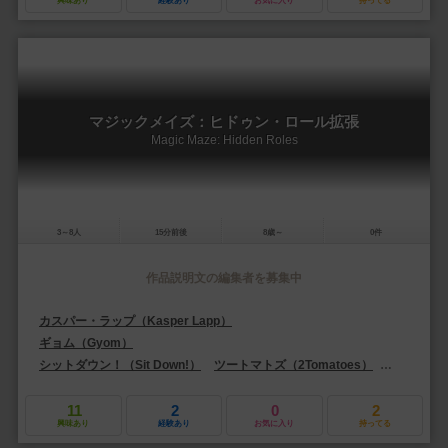
興味あり
経験あり
お気に入り
持ってる
マジックメイズ：ヒドゥン・ロール拡張
Magic Maze: Hidden Roles
3～8人
15分前後
8歳～
0件
作品説明文の編集者を募集中
カスパー・ラップ（Kasper Lapp）
ギョム（Gyom）
シットダウン！（Sit Down!）
ツートマトズ（2Tomatoes）
ペガサス・シ
11
2
0
2
興味あり
経験あり
お気に入り
持ってる