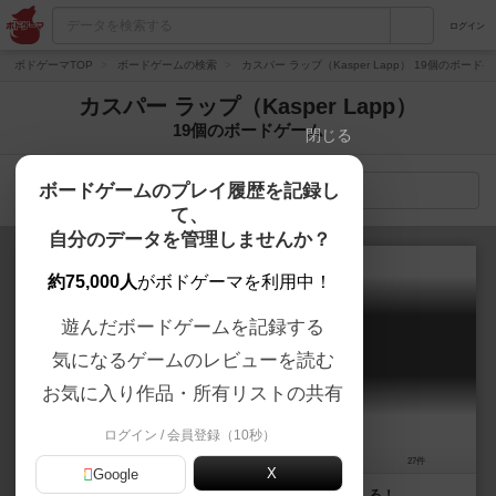
ログイン
ボドゲーマTOP
ボードゲームの検索
カスパー ラップ（Kasper Lapp） 19個のボード
カスパー ラップ（Kasper Lapp）
19個のボードゲーム
閉じる
ボードゲームのプレイ履歴を記録し
検索メニュー
て、
自分のデータを管理しませんか？
約75,000人
がボドゲーマを利用中！
遊んだボードゲームを記録する
マジックメイズ
気になるゲームのレビューを読む
Magic Maze
6.2
お気に入り作品・所有リストの共有
ログイン / 会員登録（10秒）
1～8人
15分前後
8歳～
27件
X
Google
仲間と協力して制限時間内に装備品を手に入れて脱出しろ！