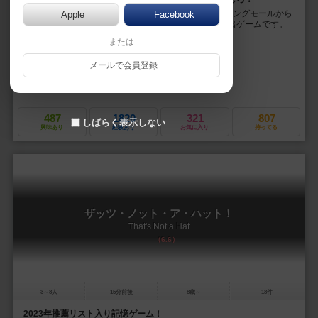
マジックメイズは、4人のヒーローを操作し、ショッピングモールから
Apple
Facebook
アイテムを盗み、脱出させる、リアルタイム協力型脱出ゲームです。
装備品を奪われてしまった4人のヒーロー...
または
カスパー・ラップ（Kasper Lapp）
メールで会員登録
ギョム（Gyom）
ペガサス・シュピーレ（Pegasus Spiele）
シットダウン！（Sit Down!）
487
1820
321
807
しばらく表示しない
興味あり
経験あり
お気に入り
持ってる
ザッツ・ノット・ア・ハット！
That's Not a Hat
6.6
3～8人
15分前後
8歳～
18件
2023年推薦リスト入り記憶ゲーム！