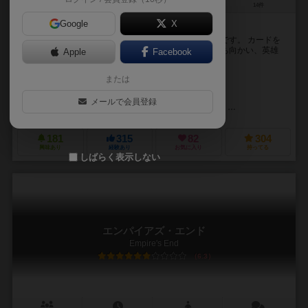
1～4人
30～60分
12歳～
14件
Google
X
英雄を描き出し、運命を掴み取れ！
大いなる運命を背負った英雄を創り出すボードゲームです。 カードを
プレイして人物を描き出し、ルーンを投じて試練に立ち向かい、英雄
Apple
Facebook
として、あるいは反英雄としての道を選びましょう...
または
ジョニー・オニール（Johnny O'Neal）
クリス・オニール（Chris O'
未登録
メールで会員登録
ブラザーワイズゲームズ（Brotherwise Games）
ホビージャパン（Ho
181
315
82
304
興味あり
経験あり
お気に入り
持ってる
しばらく表示しない
エンパイアズ・エンド
Empire's End
6.3