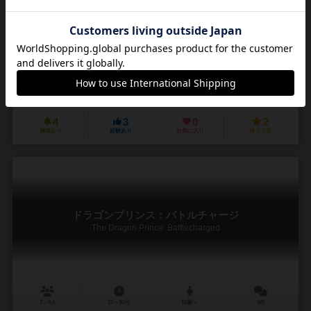
1～4人
30～60分
13歳～
1件
作品説明文の編集者を募集中
ジョン・クレア（John D. Clair）
未登録
ブラザーワイズゲームズ（Brotherwise Games）
4
3
0
2
興味あり
経験あり
お気に入り
持ってる
ドラゴンプリンス：バトルチャージ
The Dragon Prince: Battlecharged
2～6人
15～30分
10歳～
0件