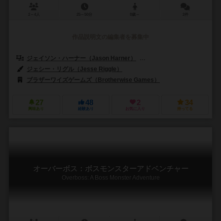
2～4人
25～50分
8歳～
2件
作品説明文の編集者を募集中
ジェイソン・ハーナー（Jason Harner）
マシュー・ランサム（Matth
ジェシー・リグル（Jesse Riggle）
ブラザーワイズゲームズ（Brotherwise Games）
27
48
2
34
興味あり
経験あり
お気に入り
持ってる
オーバーボス：ボスモンスターアドベンチャー
Overboss: A Boss Monster Adventure