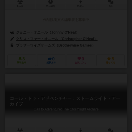
1～4人
30～60分
13歳～
0件
作品説明文の編集者を募集中
ジョニー・オニール（Johnny O'Neal）
クリストファー・オニール（Christopher O'Neal）
ブラザーワイズゲームズ（Brotherwise Games）
3
0
0
5
興味あり
経験あり
お気に入り
持ってる
コール・トゥ・アドベンチャー：ストームライト・アー
カイブ
Call to Adventure: The Stormlight Archive