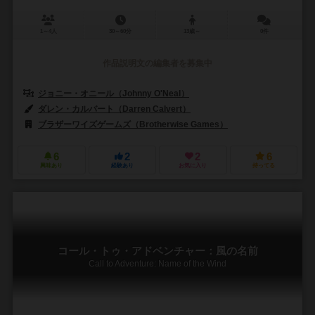
1～4人
30～60分
13歳～
0件
作品説明文の編集者を募集中
ジョニー・オニール（Johnny O'Neal）
クリス・オニール（Chris O'
ダレン・カルバート（Darren Calvert）
アンティ・ハコサーリ（Antti 
ブラザーワイズゲームズ（Brotherwise Games）
ゲームハーバー（Ga
6
2
2
6
興味あり
経験あり
お気に入り
持ってる
コール・トゥ・アドベンチャー：風の名前
Call to Adventure: Name of the Wind