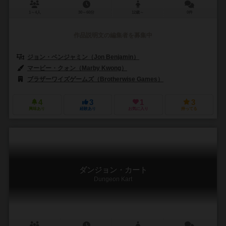
1～4人
30～60分
12歳～
0件
作品説明文の編集者を募集中
ジョン・ベンジャミン（Jon Benjamin）
マイケル・シュレブ（Michae
マービー・クォン（Marby Kwong）
ブラザーワイズゲームズ（Brotherwise Games）
4
3
1
3
興味あり
経験あり
お気に入り
持ってる
ダンジョン・カート
Dungeon Kart