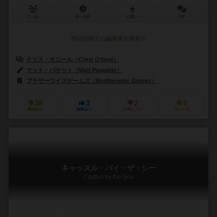
2～4人
30～60分
13歳～
0件
作品説明文の編集者を募集中
クリス・オニール（Chris O'Neal）
ジョニー・オニール（Johnny O'
マット・パケット（Matt Paquette）
ブラザーワイズゲームズ（Brotherwise Games）
ガガゲームズ（GaG
26
3
2
8
興味あり
経験あり
お気に入り
持ってる
キャッスル・バイ・ザ・シー
Castles by the Sea