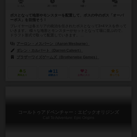
1～5人
20～30分
8歳～
0件
ボスとなって地形やモンスターを配置して、ボスの中のボス「オーバ
ーボス」を目指そう！
プレイヤーは各エリアの統治を任されたボスとなって3×4マスを作って
いきます。 様々な地形とモンスターがセットとなって場に並ぶので、
ドラフト形式で取って配置していきます。 ...
アーロン・メスバーン（Aaron Mesburne）
ケビン・ラス（Kevin R
ダレン・カルバート（Darren Calvert）
ブラザーワイズゲームズ（Brotherwise Games）
5
11
2
5
興味あり
経験あり
お気に入り
持ってる
コールトゥアドベンチャー：エピックオリジンズ
Call To Adventure: Epic Origins