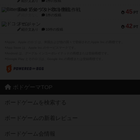
紹介文あり
1件の投稿
Bitter End ブタペスト救出作戦
45
PT
紹介文なし
1件の投稿
ドコジャン
42
PT
紹介文あり
10件の投稿
※Apple、Apple のロゴ は、米国および他の国々で登録されたApple Inc.の商標です。
※App Store は、Apple Inc.のサービスマークです。
※Android は、グーグル インコーポレイテッドの商標または登録商標です。
※Google Play とそのロゴは、Google Inc.の商標または登録商標です。
ボドゲーマTOP
ボードゲームを検索する
ボードゲームの新着レビュー
ボードゲーム会情報