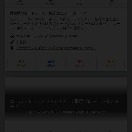
2～8人
30～60分
10歳～
0件
異世界のカートレース！気分はほぼ○○○カート？
モジュラータイルでサーキットを作り、ファンタジー世界の住人達が
カートレースを繰り広げる スピードのコントロールは大事だし、コー
スに落ちているアイテムを拾って自分の能力を...
マイケル・シュレブ（Michael Xuereb）
未登録
ブラザーワイズゲームズ（Brotherwise Games）
1
1
1
2
興味あり
経験あり
お気に入り
持ってる
コール・トゥ・アドベンチャー: 限定プロモーションカ
ード
Call to Adventure: Kickstarter Exclusive Card Pack