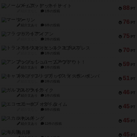
ノームズ・アット・ナイト
88
PT
紹介文なし
1件の投稿
マーリン
76
PT
紹介文あり
6件の投稿
フラットアイアン
75
PT
紹介文なし
2件の投稿
トランスオリエント・エクスプレス
70
PT
紹介文なし
1件の投稿
アンブッシュ！：ムーブアウト！
59
PT
紹介文あり
1件の投稿
キャプテン・フリップ：イスラ・ボンバ
51
PT
紹介文なし
2件の投稿
ガルフストライク
46
PT
紹介文あり
1件の投稿
エコーズ・オブ・タイム
45
PT
紹介文なし
8件の投稿
スカルキング
45
PT
紹介文あり
12件の投稿
海兵隊
45
PT