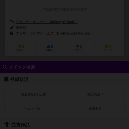
作品説明文の編集者を募集中
ジョニー・オニール（Johnny O'Neal）
未登録
ブラザーワイズゲームズ（Brotherwise Games）
0
0
0
0
興味あり
経験あり
お気に入り
持ってる
クイック検索
登録状況
最近登録された順
紹介文あり
レビューあり
画像あり
受賞作品