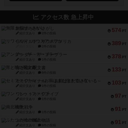
アクセス数 急上昇中
無限まちがいさがし
574
PT
紹介文あり
2件の投稿
リワイルド：サウスアメリカ
389
PT
紹介文なし
2件の投稿
アンダー・ザ・テーブラー
378
PT
紹介文あり
1件の投稿
宵と暁の呪文書
133
PT
紹介文あり
8件の投稿
セミファイナル ～お前はまだ生きている～
103
PT
紹介文あり
1件の投稿
ワン・トゥ・ファイブ
97
PT
紹介文あり
1件の投稿
南北戦争
91
PT
紹介文あり
1件の投稿
ふたつの城の物語
91
PT
紹介文あり
6件の投稿