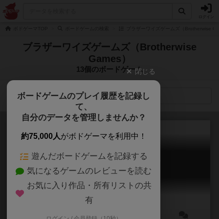
ログイン
ボドゲーマTOP
ボードゲームの検索
ブラザーワイズゲームズ（Brotherwise 
ブラザーワイズゲームズ（Brotherwise
Games）
13個のボードゲーム
閉じる
ボードゲームのプレイ履歴を記録し
検索メニュー
て、
自分のデータを管理しませんか？
約75,000人
がボドゲーマを利用中！
遊んだボードゲームを記録する
コール・トゥ・アドベンチャー
気になるゲームのレビューを読む
Call to Adventure
6.0
お気に入り作品・所有リストの共
有
ログイン / 会員登録（10秒）