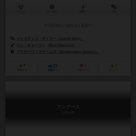
4～11人
15～30分
12歳～
1件
作品説明文の編集者を募集中
ジャスティン・ゲイリー（Justin Gary）
ベン・チャーマン（Ben Charman）
ブラザーワイズゲームズ（Brotherwise Games）
7
23
7
7
興味あり
経験あり
お気に入り
持ってる
アンアース
Unearth