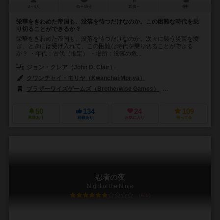
2～4人
45～60分
10歳～
4件
栄華をきわめた帝国も、没落を待つだけなのか。この困難な時代を乗
り切ることができるか？
栄華をきわめた帝国も、没落を待つだけなのか。次々に襲う災害を凌
ぎ、ときには受け入れて、この困難な時代を乗り切ることができる
か？ ・年代：古代（推定） ・場所：没落の危...
ジョン・クレア（John D. Clair）
クワンチャイ・モリヤ（Kwanchai Moriya）
ブラザーワイズゲームズ（Brotherwise Games）
ジェム・クラブ・キフ
50
134
24
109
興味あり
経験あり
お気に入り
持ってる
忍者の夜
Night of the Ninja
6.1