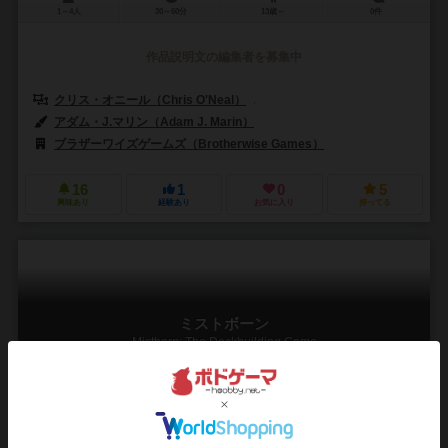
1～4人
30～60分
13歳～
0件
作品説明文の編集者を募集中
クリス・オニール（Chris O'Neal）
ジョニー・オニール（Johnny O'
アダム・J.マリン（Adam J. Marin）
ブラザーワイズゲームズ（Brotherwise Games）
16
1
0
5
興味あり
経験あり
お気に入り
持ってる
ミストボーン
Mistborn: The Deckbuilding Game