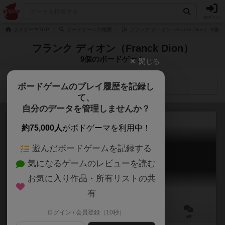
ログイン
ボドゲーマTOP
ボードゲームの検索
フランク ディオン（Franck Dion） 9
フランク ディオン（Franck Dion）
9個のボードゲーム
閉じる
ボードゲームのプレイ履歴を記録し
検索メニュー
て、
自分のデータを管理しませんか？
約75,000人
がボドゲーマを利用中！
遊んだボードゲームを記録する
セレンゲティ
気になるゲームのレビューを読む
Serengeti
6.3
お気に入り作品・所有リストの共
有
ログイン / 会員登録（10秒）
3～6人
25～30分
8歳～
6件