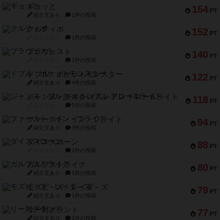
ギョッと
154
PT
紹介文あり
1件の投稿
クルティボ
152
PT
紹介文なし
1件の投稿
ブラヴェスト
140
PT
紹介文なし
1件の投稿
ドブル：ポケットモンスター
122
PT
紹介文あり
4件の投稿
ジャンヌ・ダルク-オルレアン ドロー＆ライト
118
PT
紹介文なし
5件の投稿
ファースト・イン・フライト
94
PT
紹介文あり
3件の投稿
ダイススローン
88
PT
紹介文なし
1件の投稿
ガルフストライク
80
PT
紹介文あり
1件の投稿
モズビ－ズ・レイダ－ズ
79
PT
紹介文あり
1件の投稿
リー対グラント
77
PT
紹介文あり
1件の投稿