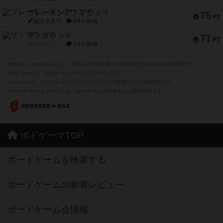
ブレーキング・アウェイ
75
PT
紹介文あり
4件の投稿
ザ・フラッド
71
PT
紹介文なし
1件の投稿
※Apple、Apple のロゴ は、米国および他の国々で登録されたApple Inc.の商標です。
※App Store は、Apple Inc.のサービスマークです。
※Android は、グーグル インコーポレイテッドの商標または登録商標です。
※Google Play とそのロゴは、Google Inc.の商標または登録商標です。
ボドゲーマTOP
ボードゲームを検索する
ボードゲームの新着レビュー
ボードゲーム会情報