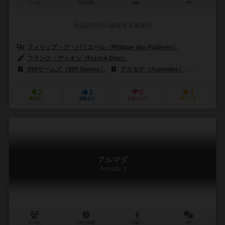
2～5人
20分前後
8歳～
0件
作品説明文の編集者を募集中
フィリップ・デ・パリエール（Philippe des Pallieres）
フランク・ディオン（Franck Dion）
999ゲームズ（999 Games）
アスモデ（Asmodee）
カフェゲー
2
1
0
1
興味あり
経験あり
お気に入り
持ってる
アルマダ
Armada 3
2～4人
120分前後
10歳～
0件