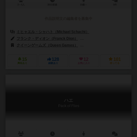
3～6人
30分前後
10歳～
0件
作品説明文の編集者を募集中
ミヒャエル・シャハト（Michael Schacht）
フランク・ディオン（Franck Dion）
ミヒャエル・シャハト（Michael
クイーンゲームズ（Queen Games）
アバッカスシュピール（ABACU
15
128
12
101
興味あり
経験あり
お気に入り
持ってる
ハエ
Pack of Flies