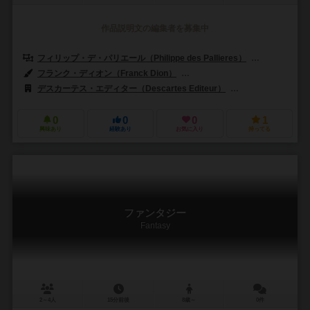
作品説明文の編集者を募集中
フィリップ・デ・パリエール（Philippe des Pallieres）
パトリス・ピレー
フランク・ディオン（Franck Dion）
ギラウメ・ローマー（Guillaum
デスカーテス・エディター（Descartes Editeur）
ユーロゲームズ（E
0
0
0
1
興味あり
経験あり
お気に入り
持ってる
ファンタジー
Fantasy
2～4人
15分前後
8歳～
0件