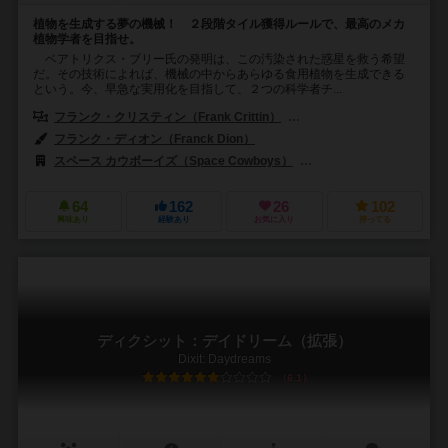
植物を生成する夢の機械！ ２段階タイル獲得ルールで、最高のメカ
植物学者を目指せ。
ベアトリクス・ブリー氏の発明は、この汚染された惑星を救う希望
だ。その技術によれば、機械の中からあらゆる食用植物を生成できる
という。今、早急な実用化を目指して、２つの科学者チ...
フランク・クリスティン（Frank Crittin）
グレゴワール・ラージ（Grég
フランク・ディオン（Franck Dion）
スペース カウボーイズ（Space Cowboys）
アスモデイタリア（Asmod
64
162
26
102
興味あり
経験あり
お気に入り
持ってる
ディクシット：デイドリーム（拡張）
Dixit: Daydreams
6.1