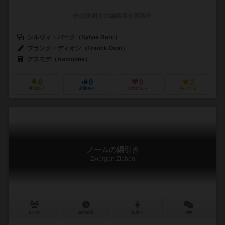
作品説明文の編集者を募集中
シルヴィ・バーク（Sylvie Barc）
フランク・ディオン（Franck Dion）
アスモデ（Asmodee）
0
0
0
2
興味あり
経験あり
お気に入り
持ってる
ノームの綱引き
Zwergen Ziehen
2～4人
20分前後
10歳～
0件