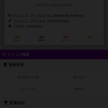
作品説明文の編集者を募集中
フィリップ・デ・パリエール（Philippe des Pallieres）
フランソワ・ブリュエル（François Bruel）
フランク・ディオン（Fra
アスモデ（Asmodee）
1
1
0
2
興味あり
経験あり
お気に入り
持ってる
クイック検索
登録状況
最近登録された順
紹介文あり
レビューあり
画像あり
受賞作品