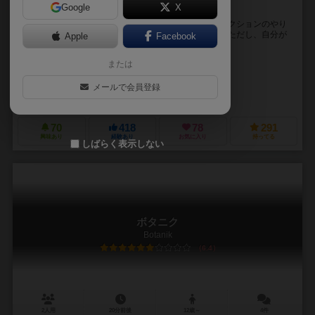
Google
X
幸運を呼ぶ呪いの人形！？
呪われたお人形をオークションするゲームです。 オークションのやり
方は単純で、前の人より大きな数字を宣言するだけ。 ただし、自分が
Apple
Facebook
獲得したお人形に書かれた数字は宣言する...
または
ミヒャエル・シャハト（Michael Schacht）
フランク・ディオン（Franck Dion）
ミヒャエル・シャハト（Michael
メールで会員登録
クイーンゲームズ（Queen Games）
アバッカスシュピール（ABACU
70
418
78
291
興味あり
経験あり
お気に入り
持ってる
しばらく表示しない
ボタニク
Botanik
6.4
2人用
20分前後
12歳～
4件