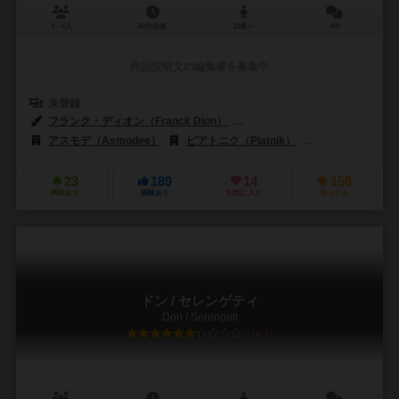
2～6人
60分前後
10歳～
4件
作品説明文の編集者を募集中
未登録
フランク・ディオン（Franck Dion）
アーサー・ワグナー（Arthur W
アスモデ（Asmodee）
ピアトニク（Piatnik）
ラベンスバーガー（Ra
23
189
14
158
興味あり
経験あり
お気に入り
持ってる
ドン / セレンゲティ
Don / Serengeti
6.1