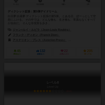
3～6人
30分前後
8歳～
2件
ディクシット拡張：第5弾デイドリーム
白日夢:白昼夢 ディクシット拡張の第5弾。 とある日、ぼーっとして空
想にふける。 その中では、どんな物も、生き物も、常識もなくすべて
が自由だ。 そんな非現実を歩き...
ジャン=ルイ・ルビラ（Jean-Louis Roubira）
フランク・ディオン（Franck Dion）
アステリオン・プレス（Asterion Press）
ガラパボス・ジョゴス（Galá
45
132
22
205
興味あり
経験あり
お気に入り
持ってる
レベル8
Level Up
6.0