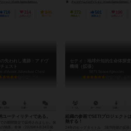
ョン（Czech Games Edition）
イエロ（IELLO）
チェコゲームズエディション（Czech Games Edition）
716
314
945
372
501
196
経験あり
お気に入り
持ってる
興味あり
経験あり
お気に入り
の失われし遺跡：アドヴ
セティ：地球外知的生命体探査
チェスト
機構（拡張）
ns of Arnak: Adventure Chest
SETI: Space Agencies
7.2
6.8
30～120分
12歳～
2件
1～4人
40～160分
14歳～
納ユーティリティである。
組織の参画でSETIプロジェクト
熱する！
月までの期間限定で販売されました。第
の険路」単体（2026年4月24日発
24年のビッグタイトル SETI待望の拡張