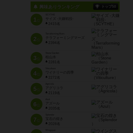
興味ありランキング
トップ50
SCYTHE
1
サイズ -大鎌戦役-
位
2415名
Terraforming Mars
2
テラフォーミングマーズ
位
2394名
Stone Garden
3
枯山水
位
2281名
Viticulture
4
ワイナリーの四季
位
2272名
Agricola
5
アグリコラ
位
2119名
Azul
6
アズール
位
2035名
Splendor
7
宝石の煌き
位
2028名
Wingspan