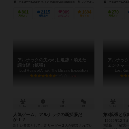
チェコゲームズエディション（Czech Games Edition）
ハイデルベルグ・ゲームズ（HeidelBÄR Games）
チェコゲームズエディシ
861
2115
909
1694
270
興味あり
経験あり
お気に入り
持ってる
興味あり
アルナックの失われし遺跡：消えた
アルナック
調査隊（拡張）
ェンチャー
Lost Ruins of Arnak: The Missing Expedition
Lost Rui
7.5
1～4人
30～120分
12歳～
4件
1～4人
人気ゲーム、アルナックの新拡張だ
第3拡張と収
が！？
【2025年12
3拡張：「秘境へ
新しい要素として、新リーダー２人が追加されてい