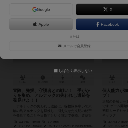
Google
X
Apple
Facebook
アルナックの失われし遺跡
アルナック
または
Lost Ruins of Arnak
長（拡張）
メールで会員登録
Lost Ruins
7.8
しばらく表示しない
1～4人
30～120分
12歳～
42件
1～4人
冒険、発掘、守護者との戦い！ 手がか
個人能力が加
りを集め、アルナックの失われし遺跡を
プ！
発見せよ！！
追加の各種カー
です ゲーム開
アルナックの失われし遺跡は、探検隊を率いて未
初期カードセッ
踏の島アルナックを探検し、消え失せた文明の秘密
キャラク...
を発見することを目指すという設定で探検、資源管
理、発見をテーマとした、デッキ構築と...
エルウェン（Elwen）
ミン（Mín）
エルウェン（Elwe
ジリ・クス（Jiří Kůs）
オンドレイ・フルディナ（Ondřej Hrdina）
ヤクブ・ポリツァー（Jakub P
ジリ・クス（Jiří K