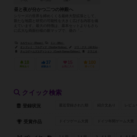
1～4人
60～120分
12歳～
3件
昼と夜が分かつ二つの神殿へ
シリーズの世界を締めくくる最終大型拡張として、
新たな地図と研究の可能性を大きく広げる内容を備
えています。最大の特徴は、基本セットよりもさら
に広大な両面仕様の新マップで、昼の「...
エルウェン（Elwen）
ミン（Mín）
オンドレイ・フルディナ（Ondřej Hrdina）
ジリ・クス（Jiří Kůs）
ヤクブ・ポリツァー（Jakub P
チェコゲームズエディション（Czech Games Edition）
クラニオ・クリエーションズ（Cranio Creations）
18
37
15
100
興味あり
経験あり
お気に入り
持ってる
クイック検索
最近登録された順
紹介文あり
レビュ
登録状況
ドイツゲーム大賞
ドイツ年間ゲーム大賞
受賞作品
1人用
2人用
3～4人用
4～8人用