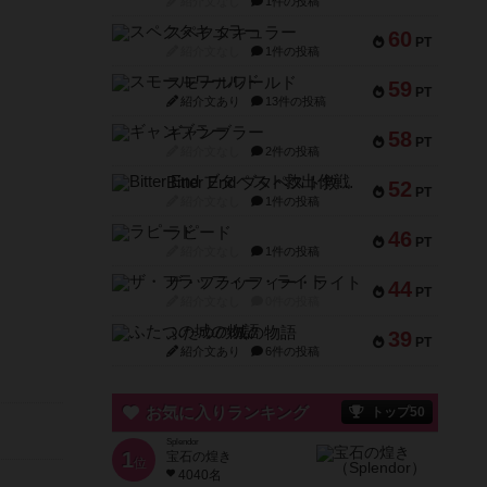
紹介文なし
1件の投稿
スペクタキュラー
60
PT
紹介文なし
1件の投稿
スモールワールド
59
PT
紹介文あり
13件の投稿
ギャンブラー
58
PT
紹介文なし
2件の投稿
Bitter End ブタペスト救出作戦
52
PT
紹介文なし
1件の投稿
ラピード
46
PT
紹介文なし
1件の投稿
ザ・フラッフィー・ライト
44
PT
紹介文なし
0件の投稿
ふたつの城の物語
39
PT
紹介文あり
6件の投稿
お気に入りランキング
トップ50
Splendor
1
宝石の煌き
位
4040名