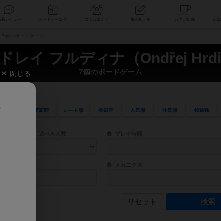
索
新着レビュー
ボードゲーム会
コミュニティ
掲示板一覧
a） 7個のボードゲーム
ドレイ フルディナ（Ondřej Hrdi
7個のボードゲーム
閉じる
、
更新順
レート順
登録順
人気順
注目順
投稿数
ワード検索ができます。
検索できます。
プレイ対象人数に含まれるボードゲームを指定します。
目安となる所要時間を指定することができ
遊べる人数
プレイ時間
物などモチーフ・ストーリーを指定することができます。直感的にゲームシステムを理解
ゲーム性を構成するコアシステムです。主
バー
メカニクス
リセット