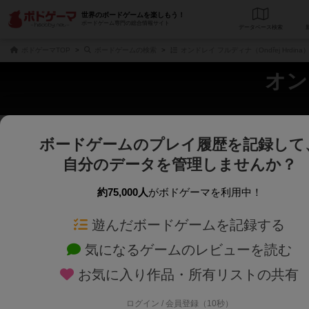
世界のボードゲームを楽しもう！
ボードゲーム専門の総合情報サイト
データベース
検
ボドゲーマTOP
ボードゲームの検索
オンドレイ フルディナ（Ondřej Hrdin
オン
ボードゲームのプレイ履歴を記録して
さくさく表示
じっくり表示
自分のデータを管理しませんか？
商品名、商品説明文、デザイナー名、テーマ名、メカニクス名を対象にフリー
ゲームデザイナー名を指定して
フリーワード
ゲームデザイナー
約75,000人
がボドゲーマを利用中！
遊んだボードゲームを記録する
対象年齢を指定します。
世界観や登場人
対象年齢
テーマ/フレー
気になるゲームのレビューを読む
お気に入り作品・所有リストの共有
ログイン / 会員登録（10秒）