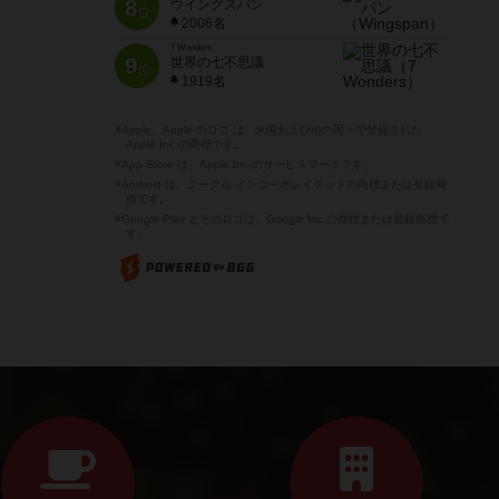
8
ウイングスパン
位
2006名
7 Wonders
9
世界の七不思議
位
1919名
※Apple、Apple のロゴ は、米国および他の国々で登録された
Apple Inc.の商標です。
※App Store は、Apple Inc.のサービスマークです。
※Android は、グーグル インコーポレイテッドの商標または登録商
標です。
※Google Play とそのロゴは、Google Inc.の商標または登録商標で
す。