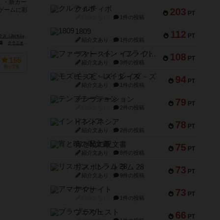
 ・新カー
クルティボ
203
ゲームに彩
PT
紹介文なし
1件の投稿
1809
112
PT
（Jiří Kůs）
イジー・ミコヴェツ（Jiří Mikovec）
紹介文あり
1件の投稿
 Klub Kft.）
クラニオ・クリエーションズ（Cranio Creations）
デヴィル（Devir）
ファースト・イン・フライト
108
PT
155
紹介文あり
3件の投稿
持ってる
モズビ－ズ・レイダ－ズ
94
PT
紹介文あり
1件の投稿
テンプテーション
79
PT
紹介文なし
2件の投稿
インドネシア
78
PT
紹介文あり
2件の投稿
宵と暁の呪文書
75
PT
紹介文あり
8件の投稿
リスボン・トラム 28
73
PT
紹介文あり
9件の投稿
アマナイト
73
PT
紹介文なし
1件の投稿
ブラヴェスト
66
PT