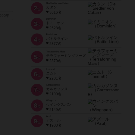
Die Siedler von Catan
2
カタン
位
3616名
990年
Dominion
3
ドミニオン
位
2528名
Battle Line
4
バトルライン
位
2377名
Terraforming Mars
5
テラフォーミングマーズ
位
2370名
6 nimmt!
6
ニムト
位
2201名
Carcassonne
7
カルカソンヌ
位
2190名
Wingspan
8
ウイングスパン
位
2149名
Azul
9
アズール
位
1903名