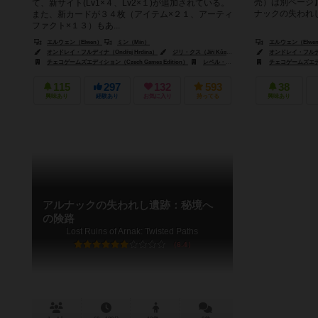
売）は別ページ
て、新サイト(Lv1×４、Lv2×１)が追加されている。
ナックの失われし遺
また、新カードが３４枚（アイテム×２１、アーティ
ファクト×１３）もあ...
エルウェン（Elwen）
ミン（Mín）
エルウェン（Elwe
オンドレイ・フルディナ（Ondřej Hrdina）
ジリ・クス（Jiří Kůs）
ヤクブ・ポリツァー（Jakub P
オンドレイ・フルディナ
チェコゲームズエディション（Czech Games Edition）
レベル・Sp. z o.o.（Rebel Sp. z o.o.）
チェコゲームズエディシ
115
297
132
593
38
興味あり
経験あり
お気に入り
持ってる
興味あり
アルナックの失われし遺跡：秘境へ
の険路
Lost Ruins of Arnak: Twisted Paths
6.4