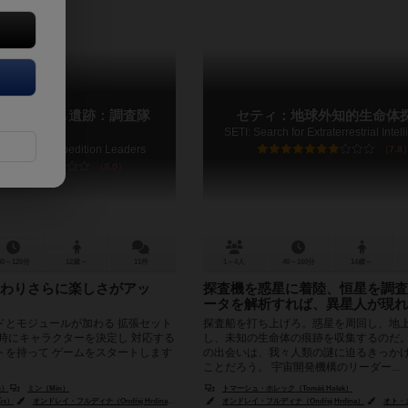
の失われし遺跡：調査隊
セティ：地球外知的生命体
SETI: Search for Extraterrestrial Intel
 of Arnak: Expedition Leaders
7.8
8.0
30～120分
12歳～
11件
1～4人
40～160分
14歳～
わりさらに楽しさがアッ
探査機を惑星に着陸、恒星を調査
ータを解析すれば、異星人が現れ
ドとモジュールが加わる 拡張セット
探査船を打ち上げろ。惑星を周回し、地
始時にキャラクターを決定し 対応する
し、未知の生命体の痕跡を収集するのだ
トを持って ゲームをスタートします
の出会いは、我々人類の謎に迫るきっか
ことだろう。 宇宙開発機構のリーダー...
n）
ミン（Mín）
トマーシュ・ホレック（Tomáš Holek）
olitzer）
ůs）
オンドレイ・フルディナ（Ondřej Hrdina）
ヤクブ・ポリツァー（Jakub Politzer）
オンドレイ・フルディナ（Ondřej Hrdina）
オト・カンデラ