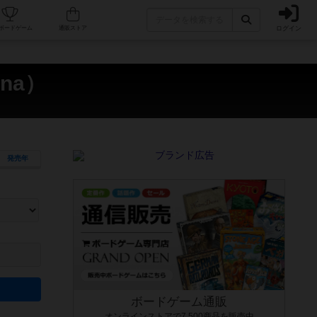
ログイン
カフェ/店舗
人気ボードゲーム
通販ストア
na）
発売年
ます。マニュアルを読む時間や参加者へのルール説明時間は含まれていないため、初めて遊
できるよう、中世ファンタジー・クッキング・海賊同士の対決など、ゲームコンセプトを絞
にボードゲームに慣れている方向けの絞込機能です。例えば「ダイスロール」はランダム値
ボードゲーム通販
オンラインストアで7,500商品を販売中