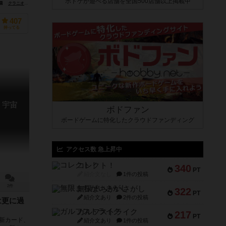
ボドゲが遊べる店舗を全国500店舗以上掲載中
クラニオ・クリエーションズ（Cranio Creations）
フィーリングディゴ（Feelindigo）
407
持ってる
 宇宙
ボドファン
ボードゲームに特化したクラウドファンディング
アクセス数 急上昇中
コレクト！
340
PT
紹介文なし
1件の投稿
2件
無限まちがいさがし
322
PT
紹介文あり
2件の投稿
は更に過
ガルフストライク
217
PT
 新カード、
紹介文あり
1件の投稿