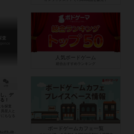
探査
ligence
人気ボードゲーム
総合おすすめランキング
17件
し、デ
る！
上を探査
。異星人と
けにもなる
ボードゲームカフェ一覧
（Oto Kandera）
ジリ・クス（Jiří Kůs）