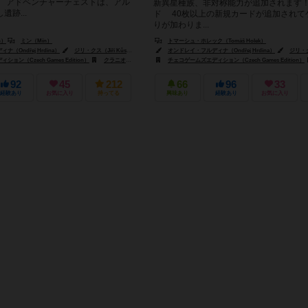
】 アドベンチャーチェストは、アル
新異星種族、非対称能力が追加されます！
跡...
ド 40枚以上の新規カードが追加されて
りが加わりま...
n）
ミン（Mín）
トマーシュ・ホレック（Tomáš Holek）
olitzer）
（Ondřej Hrdina）
ジリ・クス（Jiří Kůs）
ヤクブ・ポリツァー（Jakub Politzer）
オンドレイ・フルディナ（Ondřej Hrdina）
ジリ・クス
ョン（Czech Games Edition）
クラニオ・クリエーションズ（Cranio Creations）
チェコゲームズエディション（Czech Games Edition）
ジェム・クラブ・キフト（Gém
92
45
212
66
96
33
経験あり
お気に入り
持ってる
興味あり
経験あり
お気に入り