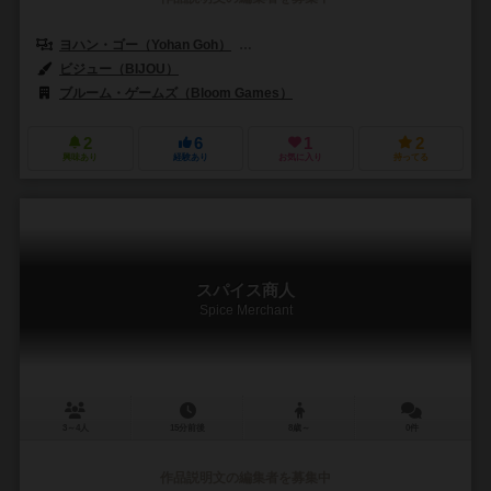
ヨハン・ゴー（Yohan Goh）
ホープ・S・ファン（Hope S. Hwang
ビジュー（BIJOU）
ブルーム・ゲームズ（Bloom Games）
2
6
1
2
興味あり
経験あり
お気に入り
持ってる
スパイス商人
Spice Merchant
3～4人
15分前後
8歳～
0件
作品説明文の編集者を募集中