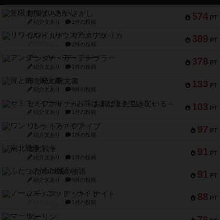
無限まちがいさがし
574
PT
紹介文あり
2件の投稿
リワイルド：サウスアメリカ
389
PT
紹介文なし
2件の投稿
アンダー・ザ・テーブラー
378
PT
紹介文あり
1件の投稿
宵と暁の呪文書
133
PT
紹介文あり
8件の投稿
セミファイナル ～お前はまだ生きている～
103
PT
紹介文あり
1件の投稿
ワン・トゥ・ファイブ
97
PT
紹介文あり
1件の投稿
南北戦争
91
PT
紹介文あり
1件の投稿
ふたつの城の物語
91
PT
紹介文あり
6件の投稿
ノームズ・アット・ナイト
88
PT
紹介文なし
1件の投稿
マーリン
76