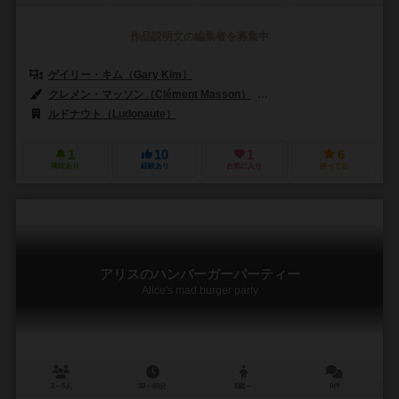
作品説明文の編集者を募集中
ゲイリー・キム（Gary Kim）
クレメン・マッソン（Clément Masson）
イアン・パロヴェル（Ian P
ルドナウト（Ludonaute）
1
10
1
6
興味あり
経験あり
お気に入り
持ってる
アリスのハンバーガーパーティー
Alice's mad burger party
2～5人
30～60分
8歳～
0件