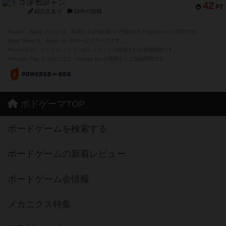
ドコジャン
42
PT
紹介文あり
10件の投稿
※Apple、Apple のロゴ は、米国および他の国々で登録されたApple Inc.の商標です。
※App Store は、Apple Inc.のサービスマークです。
※Android は、グーグル インコーポレイテッドの商標または登録商標です。
※Google Play とそのロゴは、Google Inc.の商標または登録商標です。
ボドゲーマTOP
ボードゲームを検索する
ボードゲームの新着レビュー
ボードゲーム会情報
メカニクス特集