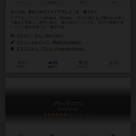
2～5人
30分前後
7歳～
3件
えーとね、多分これがファイアでしょ！え、違うの？
アブラカ…ワット？(Abraca…What)は、 自分の前にある魔法石を使っ
て魔法を発動し、相手と戦う、個人戦のゲームです。 自分の順番が来
たらどの魔法を使うか、数字で宣...
ゲイリー・キム（Gary Kim）
マリー・カルドゥワ（Marie Cardouat）
パトリツィア・イグナーチャク（P
アステリオン・プレス（Asterion Press）
ブロードウェイ トイズ（Bro
57
69
23
34
興味あり
経験あり
お気に入り
持ってる
ブラックスワン
Black Swan
6.1