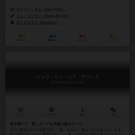
ゲイリー・キム（Gary Kim）
ジュ・ソンジン（Sung-Jin Joo）
マシュー・レイッゼンネ（Mathieu 
ボンピュクス（Bombyx）
デインコ・ゲームズ（Deinko Games）
1
0
1
1
興味あり
経験あり
お気に入り
持ってる
ショウ・ミー・ユア・サウンド
show me your sound
2～8人
20～30分
7歳～
1件
音を聞いて「罠」カードを見破る協力ゲーム。
3×3に配置された写真の中に「罠」があり、親はそれを知っています。
親は特設サイトから音声を流し、「罠」の写真と関係があるかどうか