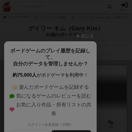
ログイン
ボドゲーマTOP
ボードゲームの検索
ゲイリー キム（Gary Kim） 23個のボー
ゲイリー キム（Gary Kim）
23個のボードゲーム
閉じる
ボードゲームのプレイ履歴を記録し
検索メニュー
て、
自分のデータを管理しませんか？
約75,000人
がボドゲーマを利用中！
遊んだボードゲームを記録する
オーディン
気になるゲームのレビューを読む
Odin
6.7
お気に入り作品・所有リストの共
有
ログイン / 会員登録（10秒）
2～6人
15分前後
7歳～
12件