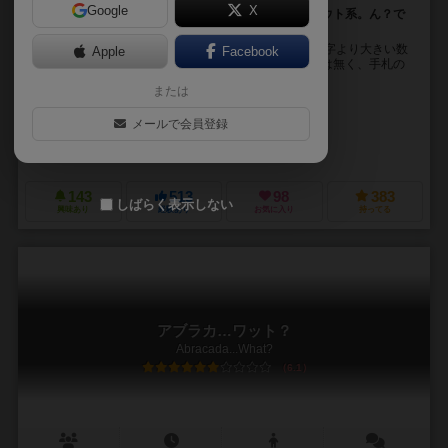
Google
X
場に出ている数字より大きい数字を出していくゴーアウト系。ん？で
もこれ、初めての感覚だ！
新感覚のゴーアウト系カードゲーム。 場に出ている数字より大きい数
Apple
Facebook
字を出していくのだが、色や数字をフォローする必要は無く、手札の
中で同じ色あるいは同じ数字を出すことができ...
または
ヨハン・ゴー（Yohan Goh）
ホープ・S・ファン（Hope S. Hwang
メールで会員登録
クロコテーム（Crocotame）
フラクタル・ジュエゴス（Fractal Juegos）
ヘルベチク（Helvetiq
143
513
98
383
しばらく表示しない
興味あり
経験あり
お気に入り
持ってる
アブラカ…ワット？
Abracada...What?
6.1