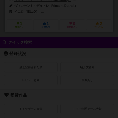
ヴィンセント・デュトレ（Vincent Dutrait）
イエロ（IELLO）
ギークエイク・ゲームズ（Geekach Games）
1
1
0
2
興味あり
経験あり
お気に入り
持ってる
クイック検索
登録状況
最近登録された順
紹介文あり
レビューあり
画像あり
受賞作品
ドイツゲーム大賞
ドイツ年間ゲーム大賞