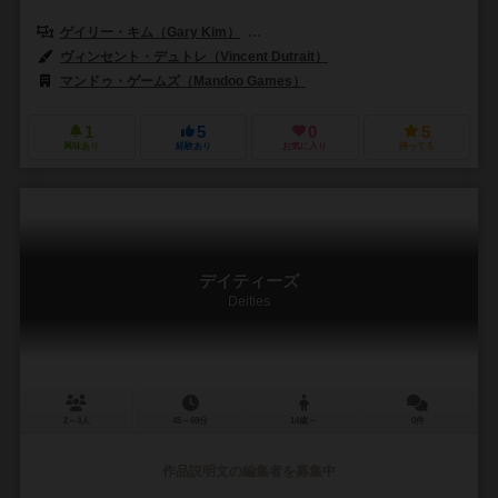
ゲイリー・キム（Gary Kim）
イヴァン・ソング（Evan Song）
ヴィンセント・デュトレ（Vincent Dutrait）
マンドゥ・ゲームズ（Mandoo Games）
1
5
0
5
興味あり
経験あり
お気に入り
持ってる
デイティーズ
Deities
2～4人
45～60分
14歳～
0件
作品説明文の編集者を募集中