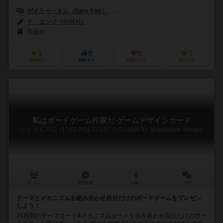
ゲイリー・キム（Gary Kim）
ジョン・ミン・ヤン（Yeon-Min Jun
イ・ヨンジ（이연지）
未登録
1
0
0
1
興味あり
経験あり
お気に入り
持ってる
私はボードゲーム作家だ ゲームデザインカード
나는 보드게임 작가다 게임 디자인 카드(cards for boardgame design)
1～8人
15分前後
14歳～
1件
テーマとメカニズムを組み合わせ自分だけのボードゲームをプレゼン
しよう！
26種類のテーマカード&メカニズムカードを組み合わせ自分だけのボー