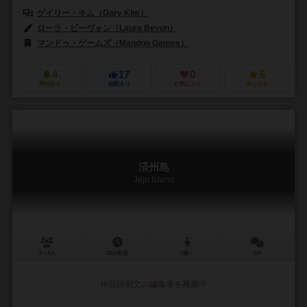
ゲイリー・キム（Gary Kim）
ローラ・ビーヴォン（Laura Bevon）
マンドゥ・ゲームズ（Mandoo Games）
4
17
0
6
興味あり
経験あり
お気に入り
持ってる
済州島
Jeju Island
2～4人
30分前後
7歳～
1件
作品説明文の編集者を募集中