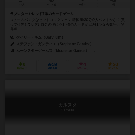
2～4人
10～20分
13歳～
2件
ラブレターやレッド7系のカードゲーム
スチームパンクなセットコレクション 韓国産/30分/2人ベストかな？ 買
って損無し❣️ 8R後 自分の場に各1〜9のカードが 単独1位なら数字分が
得点 ...
ゲイリー・キム（Gary Kim）
ステファン・ガンティエ（Stéphane Gantiez）
イアン・パロヴェル（Ia
ムーンスターゲームズ（Moonster Games）
アスモデ（Asmodee
6
39
4
20
興味あり
経験あり
お気に入り
持ってる
カルヌタ
Carnuta