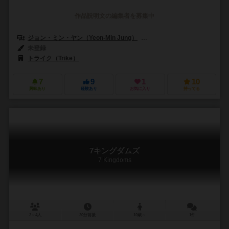
作品説明文の編集者を募集中
ジョン・ミン・ヤン（Yeon-Min Jung）
ゲイリー・キム（Gary Ki
未登録
トライク（Trike）
7
9
1
10
興味あり
経験あり
お気に入り
持ってる
7キングダムズ
7 Kingdoms
2～4人
20分前後
10歳～
1件