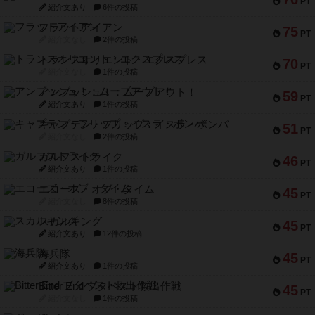
PT
紹介文あり
6件の投稿
フラットアイアン
75
PT
紹介文なし
2件の投稿
トランスオリエント・エクスプレス
70
PT
紹介文なし
1件の投稿
アンブッシュ！：ムーブアウト！
59
PT
紹介文あり
1件の投稿
キャプテン・フリップ：イスラ・ボンバ
51
PT
紹介文なし
2件の投稿
ガルフストライク
46
PT
紹介文あり
1件の投稿
エコーズ・オブ・タイム
45
PT
紹介文なし
8件の投稿
スカルキング
45
PT
紹介文あり
12件の投稿
海兵隊
45
PT
紹介文あり
1件の投稿
Bitter End ブタペスト救出作戦
45
PT
紹介文なし
1件の投稿