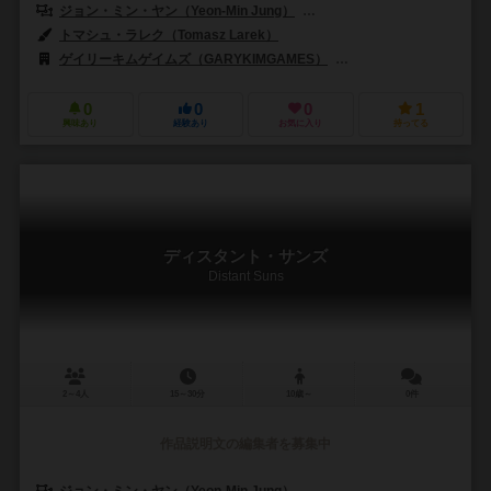
ジョン・ミン・ヤン（Yeon-Min Jung）
ゲイリー・キム（Gary Ki
トマシュ・ラレク（Tomasz Larek）
ゲイリーキムゲイムズ（GARYKIMGAMES）
ハッピーバオバブ（Happ
0
0
0
1
興味あり
経験あり
お気に入り
持ってる
ディスタント・サンズ
Distant Suns
2～4人
15～30分
10歳～
0件
作品説明文の編集者を募集中
ジョン・ミン・ヤン（Yeon-Min Jung）
ゲイリー・キム（Gary Ki