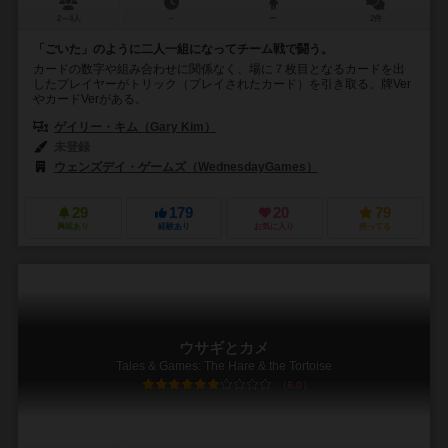
2～4人
－
ー
2件
「ごいた」のように二人一組になってチーム戦で闘う。
カードの数字や組み合わせに関係なく、場に７枚目となるカードを出
したプレイヤーがトリック（プレイされたカード）を引き取る。牌Ver
やカードVerがある。
ゲイリー・キム（Gary Kim）
未登録
ウェンズデイ・ゲームズ（WednesdayGames）
29
179
20
79
興味あり
経験あり
お気に入り
持ってる
ウサギとカメ
Tales & Games: The Hare & the Tortoise
6.0