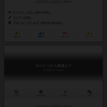
作品説明文の編集者を募集中
ゲイリー・キム（Gary Kim）
リリア（Lilia）
ブルーム・ゲームズ（Bloom Games）
1
2
1
2
興味あり
経験あり
お気に入り
持ってる
ゆりかごから墓場まで
Cradle to Grave
2～5人
30分前後
8歳～
0件
作品説明文の編集者を募集中