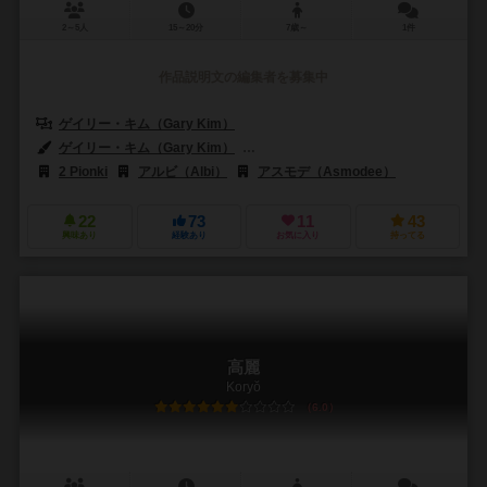
2～5人
15～20分
7歳～
1件
作品説明文の編集者を募集中
ゲイリー・キム（Gary Kim）
ゲイリー・キム（Gary Kim）
マシュー・レイッゼンネ（Mathieu Le
2 Pionki
アルビ（Albi）
アスモデ（Asmodee）
22
73
11
43
興味あり
経験あり
お気に入り
持ってる
高麗
Koryŏ
6.0