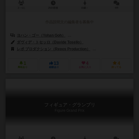
2～4人
25分前後
10歳～
0件
作品説明文の編集者を募集中
ヨハン・ゴー（Yohan Goh）
ホープ・S・ファン（Hope S. Hwang
ダヴィデ・トセッロ（Davide Tosello）
レポ プロダクション（Repos Production）
ジェム・クラブ・キフト（Gé
1
13
4
4
興味あり
経験あり
お気に入り
持ってる
フィギュア・グランプリ
Figure Grand Prix