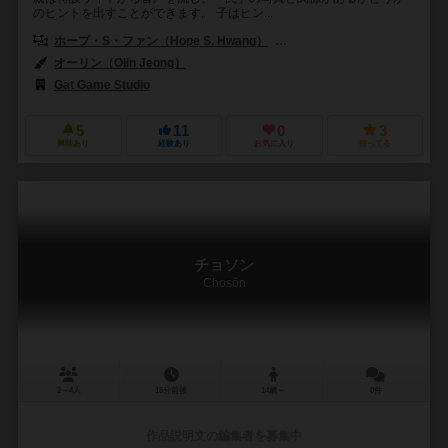
のヒントを出すことができます。 子はヒン...
ホープ・S・ファン（Hope S. Hwang）
ゲイリー・キム（Gary Ki
オーリン（Olin Jeong）
Gat Game Studio
5
11
0
3
興味あり
経験あり
お気に入り
持ってる
チョソン
Chosŏn
2～4人
15分前後
14歳～
0件
作品説明文の編集者を募集中