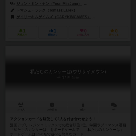
ジョン・ミン・ヤン（Yeon-Min Jung）
ゲイリー・キム（Gary Ki
トマシュ・ラレク（Tomasz Larek）
ゲイリーキムゲイムズ（GARYKIMGAMES）
ハッピーバオバブ（Happ
1
1
0
0
興味あり
経験あり
お気に入り
持ってる
私たちのカンケーは(ウリサイヌウン)
우리사이느은
3～6人
10分前後
8歳～
0件
アクションカードを駆使して2人を付き合わせよう！
漫画アプリ レジンコミックスでの総合順位1位。学園ラブロマンス漫画
「私たちのカンケーは」をボードゲームで！ 「私たちのカンケーは」
ボードゲームは3〜6名で遊べる簡単なカード...