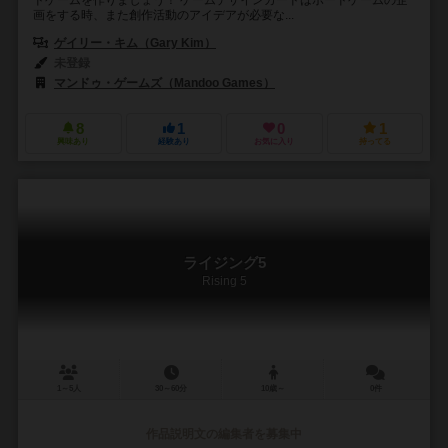
ドゲームを作りましょう！ ゲームデザインカードはボードゲームの企
画をする時、また創作活動のアイデアが必要な...
ゲイリー・キム（Gary Kim）
未登録
マンドゥ・ゲームズ（Mandoo Games）
8
1
0
1
興味あり
経験あり
お気に入り
持ってる
ライジング5
Rising 5
1～5人
30～60分
10歳～
0件
作品説明文の編集者を募集中