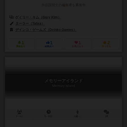
作品説明文の編集者を募集中
ゲイリー・キム（Gary Kim）
ターラー（Tahra）
デインコ・ゲームズ（Deinko Games）
1
1
1
2
興味あり
経験あり
お気に入り
持ってる
メモリーアイランド
Memory Island
2～4人
5～10分
6歳～
1件