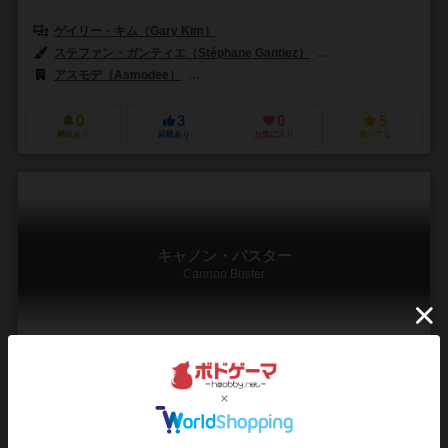
ゲイリー・キム（Gary Kim）
ステファン・ガンティエ（Stéphane Gantiez）
イアン・パロヴェル（Ia
アスモデ（Asmodee）
ムーンスターゲームズ（Moonster Games
0
3
0
5
興味あり
経験あり
お気に入り
持ってる
キャノン・バスター
Cannon Buster
2～4人
30分前後
8歳～
0件
作品説明文の編集者を募集中