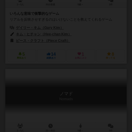
2～5人
30分前後
8歳～
2件
いろんな意味で衝撃的なゲーム
リアルを反映させすぎるのはいけないことを教えてくれるゲーム
ゲイリー・キム（Gary Kim）
キム・ヒチャン（Hee-chan Kim）
ピース・クラフト（Piece Craft）
5
14
1
8
興味あり
経験あり
お気に入り
持ってる
ノマド
Nomads
2～5人
25～45分
8歳～
0件