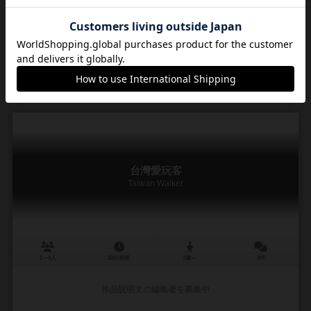
ゲイリー・キム（Gary Kim）
オットル（Ottol）
ハッピーバオバブ（Happy Baobab）
2
4
0
7
興味あり
経験あり
お気に入り
持ってる
台灣愛玩客
Taiwan Walker
2～4人
30分前後
7歳～
2件
作品説明文の編集者を募集中