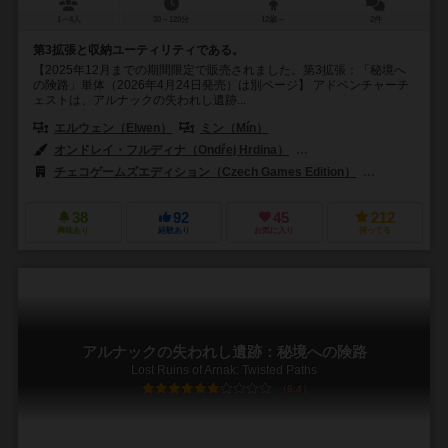
1～4人
30～120分
12歳～
2件
第3拡張と収納ユーティリティである。
【2025年12月までの期間限定で販売されました。第3拡張：「秘境へ
の険路」単体（2026年4月24日発売）は別ページ】 アドベンチャーチ
ェストは、アルナックの失われし遺跡...
エルウェン（Elwen）
ミン（Mín）
オンドレイ・フルディナ（Ondřej Hrdina）
ジリ・クス（Jiří Kůs）
チェコゲームズエディション（Czech Games Edition）
クラニオ・クリ
38
92
45
212
興味あり
経験あり
お気に入り
持ってる
アルナックの失われし遺跡：秘境への険路
Lost Ruins of Arnak: Twisted Paths
6.4