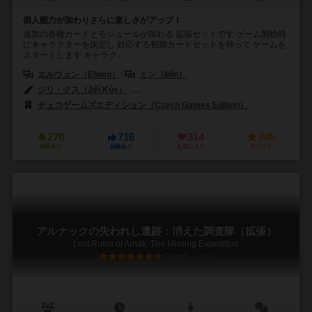
個人能力が加わりさらに楽しさがアップ！
追加の各種カードとモジュールが加わる 拡張セットです ゲーム開始時
にキャラクターを決定し 対応する初期カードセットを持って ゲームを
スタートします キャラク...
エルウェン（Elwen）
ミン（Mín）
ジリ・クス（Jiří Kůs）
オンドレイ・フルディナ（Ondřej Hrdina）
チェコゲームズエディション（Czech Games Edition）
270
716
314
945
興味あり
経験あり
お気に入り
持ってる
アルナックの失われし遺跡：消えた調査隊（拡張）
Lost Ruins of Arnak: The Missing Expedition
7.5