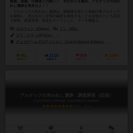
冒険、発掘、守護者との戦い！ 手がかりを集め、アルナックの失わ
れし遺跡を発見せよ！！
アルナックの失われし遺跡は、探検隊を率いて未踏の島アルナック
を探検し、消え失せた文明の秘密を発見することを目指すという設定
で探検、資源管理、発見をテーマとした、デッキ構築と...
エルウェン（Elwen）
ミン（Mín）
ジリ・クス（Jiří Kůs）
オンドレイ・フルディナ（Ondřej Hrdina）
チェコゲームズエディション（Czech Games Edition）
ハイデルベル
861
2115
909
1694
興味あり
経験あり
お気に入り
持ってる
アルナックの失われし遺跡：調査隊長（拡張）
Lost Ruins of Arnak: Expedition Leaders
8.0
1～4人
30～120分
12歳～
11件