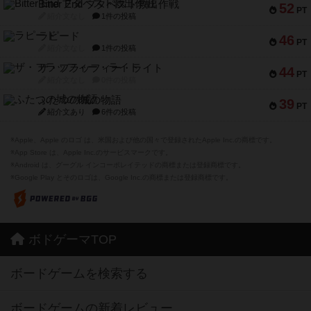
Bitter End ブタペスト救出作戦
52
PT
紹介文なし
1件の投稿
ラピード
46
PT
紹介文なし
1件の投稿
ザ・フラッフィー・ライト
44
PT
紹介文なし
0件の投稿
ふたつの城の物語
39
PT
紹介文あり
6件の投稿
※Apple、Apple のロゴ は、米国および他の国々で登録されたApple Inc.の商標です。
※App Store は、Apple Inc.のサービスマークです。
※Android は、グーグル インコーポレイテッドの商標または登録商標です。
※Google Play とそのロゴは、Google Inc.の商標または登録商標です。
ボドゲーマTOP
ボードゲームを検索する
ボードゲームの新着レビュー