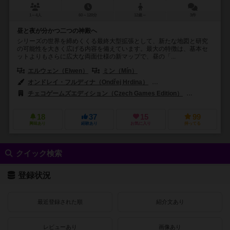
1～4人
60～120分
12歳～
3件
昼と夜が分かつ二つの神殿へ
シリーズの世界を締めくくる最終大型拡張として、新たな地図と研究
の可能性を大きく広げる内容を備えています。最大の特徴は、基本セ
ットよりもさらに広大な両面仕様の新マップで、昼の「...
エルウェン（Elwen）
ミン（Mín）
オンドレイ・フルディナ（Ondřej Hrdina）
ジリ・クス（Jiří Kůs）
チェコゲームズエディション（Czech Games Edition）
クラニオ・クリ
18
37
15
99
興味あり
経験あり
お気に入り
持ってる
クイック検索
登録状況
最近登録された順
紹介文あり
レビューあり
画像あり