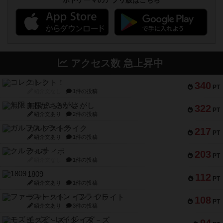
ボドゲーマのアプリ版はこちら
アクセス数 急上昇中
コレクト！
340
PT
紹介文なし
1件の投稿
無限まちがいさがし
322
PT
紹介文あり
2件の投稿
ガルフストライク
217
PT
紹介文あり
1件の投稿
クルティボ
203
PT
紹介文なし
1件の投稿
1809
112
PT
紹介文あり
1件の投稿
ファースト・イン・フライト
108
PT
紹介文あり
3件の投稿
モズビ－ズ・レイダ－ズ