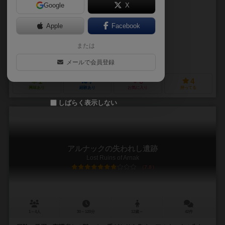
Google
X
作品説明文の編集者を募集中
Apple
Facebook
マッシモ・ペッシェ（Massimo Pesce）
または
Gタワースタジオ（G. Tower Studio）
ゲノス ゲームズ（Ghenos Games）
ホモ ルディカス（Homo Ludic
メールで会員登録
1
7
0
4
興味あり
経験あり
お気に入り
持ってる
しばらく表示しない
アルナックの失われし遺跡
Lost Ruins of Arnak
7.8
1～4人
30～120分
12歳～
42件