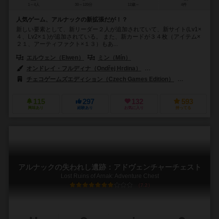
1～4人
30～120分
12歳～
4件
人気ゲーム、アルナックの新拡張だが！？
新しい要素として、新リーダー２人が追加されていて、新サイト(Lv1×
４、Lv2×１)が追加されている。 また、新カードが３４枚（アイテム×
２１、アーティファクト×１３）もあ...
エルウェン（Elwen）
ミン（Mín）
オンドレイ・フルディナ（Ondřej Hrdina）
ジリ・クス（Jiří Kůs）
チェコゲームズエディション（Czech Games Edition）
レベル・Sp. z
115
297
132
593
興味あり
経験あり
お気に入り
持ってる
アルナックの失われし遺跡：アドヴェンチャーチェスト
Lost Ruins of Arnak: Adventure Chest
7.2