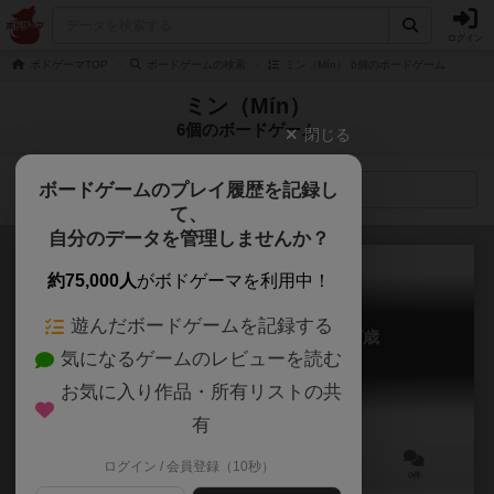
ログイン
ボドゲーマTOP
ボードゲームの検索
ミン（Mín） 6個のボードゲーム
ミン（Mín）
6個のボードゲーム
閉じる
ボードゲームのプレイ履歴を記録し
検索メニュー
て、
自分のデータを管理しませんか？
約75,000人
がボドゲーマを利用中！
遊んだボードゲームを記録する
パンプローナ：サンフェルミン万歳
気になるゲームのレビューを読む
Pamplona: Viva San Fermín!
お気に入り作品・所有リストの共
有
ログイン / 会員登録（10秒）
2～4人
45分前後
8歳～
0件