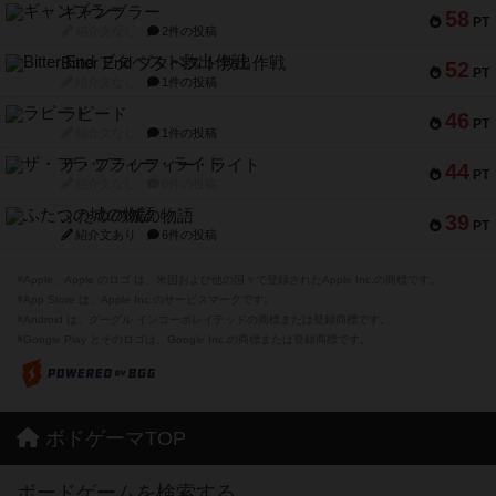
ギャンブラー
58
PT
紹介文なし
2件の投稿
Bitter End ブタペスト救出作戦
52
PT
紹介文なし
1件の投稿
ラピード
46
PT
紹介文なし
1件の投稿
ザ・フラッフィー・ライト
44
PT
紹介文なし
0件の投稿
ふたつの城の物語
39
PT
紹介文あり
6件の投稿
※Apple、Apple のロゴ は、米国および他の国々で登録されたApple Inc.の商標です。
※App Store は、Apple Inc.のサービスマークです。
※Android は、グーグル インコーポレイテッドの商標または登録商標です。
※Google Play とそのロゴは、Google Inc.の商標または登録商標です。
ボドゲーマTOP
ボードゲームを検索する