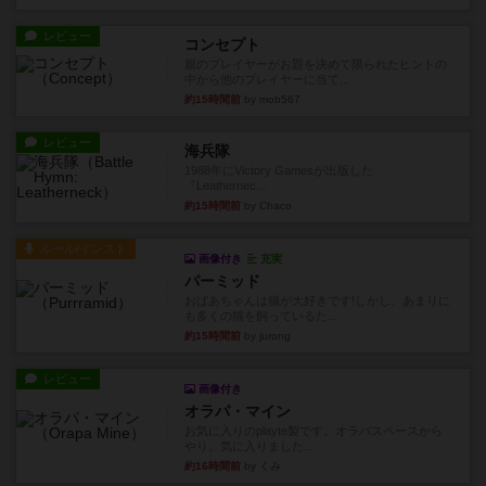
レビュー
コンセプト
親のプレイヤーがお題を決めて限られたヒントの
中から他のプレイヤーに当て...
約15時間前
by mob567
レビュー
海兵隊
1988年にVictory Gamesが出版した
『Leathernec...
約15時間前
by Chaco
ルール/インスト
画像付き
充実
パーミッド
おばあちゃんは猫が大好きです!しかし、あまりに
も多くの猫を飼っているた...
約15時間前
by jurong
レビュー
画像付き
オラパ・マイン
お気に入りのplayte製です。オラパスペースから
やり、気に入りました...
約16時間前
by くみ