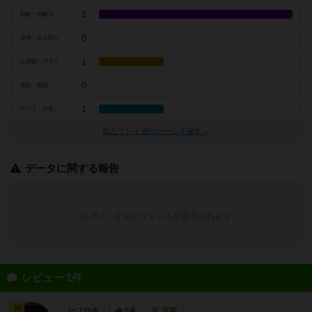
3
戦略・判断力
0
交渉・立ち回り
1
心理戦・ブラフ
0
攻防・戦闘
1
アート・外見
似たプレイ感のゲームを探す→
データに関する報告
ログインするとフォームが表示されます
レビュー 1件
神
175名
0名
充実