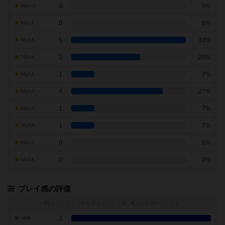
0
0%
10点の人
0
0%
9点の人
5
33%
8点の人
3
20%
7点の人
1
7%
6点の人
4
27%
5点の人
1
7%
4点の人
1
7%
3点の人
0
0%
2点の人
0
0%
1点の人
プレイ感の評価
トグルスイッチを押すとプレイ感（
※
）の投票ができます
3
運・確率