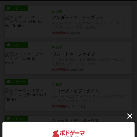
レビュー
充実
アンダー・ザ・テーブラー
笑えるバカゲームを集めているライトゲーマーと
してのレビューです。正体隠...
約2時間前
by toyota
レビュー
充実
ワン・トゥ・ファイブ
とにかくお手軽にすき間時間をうめるゲームとし
て重宝するゲームです。いわ...
約3時間前
by nabekoh
レビュー
充実
エコーズ・オブ・タイム
カードゲームにファイナルファンタジーのアクテ
ィブタイムバトル（もしくは...
約7時間前
by ジェイとと
レビュー
シャット・ザ・ボックス
とてもシンプルなダイスゲーム。2つのダイスを振
って、出目の合計を自分の...
約7時間前
by OSAっち