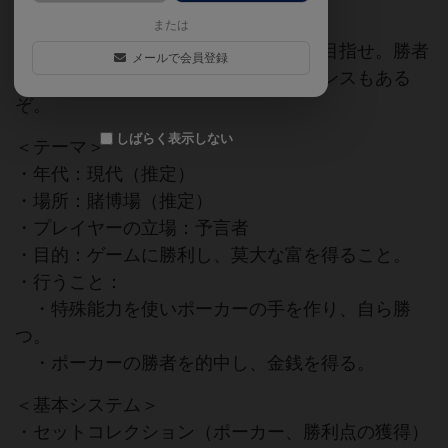
または
特殊効果付きのポーカーで、強い役を目指せ。勝者
メールで会員登録
の予想が的中すれば、追加得点のチャンスもある
ぞ。
しばらく表示しない
＜テーマ＞
・年代：現代（推定）
・場所：賭博場（推定）
・プレイヤーの立場：予言者
・目的：ゲームに勝利し、莫大な富を得ること。
・行うこと：
・特殊能力を使いポーカーの手を作り、自ら勝
つ。
・ポーカーの勝者を的中し、金銭を得る。
＜基本システム＞
・セットコレクション（ポーカー、勝利点の獲得）