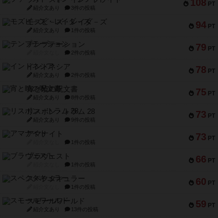
108
PT
紹介文あり
3件の投稿
モズビ－ズ・レイダ－ズ
94
PT
紹介文あり
1件の投稿
テンプテーション
79
PT
紹介文なし
2件の投稿
インドネシア
78
PT
紹介文あり
2件の投稿
宵と暁の呪文書
75
PT
紹介文あり
8件の投稿
リスボン・トラム 28
73
PT
紹介文あり
9件の投稿
アマナイト
73
PT
紹介文なし
1件の投稿
ブラヴェスト
66
PT
紹介文なし
1件の投稿
スペクタキュラー
60
PT
紹介文なし
1件の投稿
スモールワールド
59
PT
紹介文あり
13件の投稿