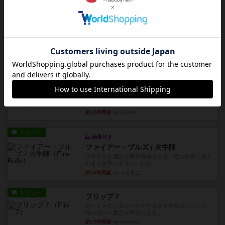
レビュー
充実
オバケだぞ～
対人アナログプレイ。簡単なルールで誰とでも遊
べるゲーム。こんなの子ども...
約9時間前
by おーちゃん
レビュー
充実
南北戦争
1983年にVictory Gamesが出版した『The Civil ...
約12時間前
by Chaco
レビュー
画像付き
ファイアー・ブルズ / 火牛陣
火牛を引き連れて敵を殲滅させる。縦か斜めで前2
列まで攻撃できるが、自分...
約14時間前
by うらまこ
レビュー
フリップ７
カードをめくるかパスをするかを決めてパスした
時のカード数字が得点になる...
約15時間前
by mob567