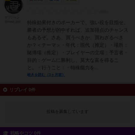
マツジョン
@matz_jon
特殊効果付きのポーカーで、強い役を目指せ。
勝者の予想が的中すれば、追加得点のチャンス
もあるぞ。さあ、買うべきか、買わざるべき
か？＜テーマ＞・年代：現代（推定）・場所：
賭博場（推定）・プレイヤーの立場：予言者・
目的：ゲームに勝利し、莫大な富を得るこ
と。・行うこと：・特殊能力を...
続きを読む（3ヶ月前）
リプレイ 0件
投稿を募集しています
戦略やコツ 0件