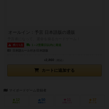
オールイン：予言 日本語版の通販
予言者になって、運命を操るカードゲーム！
残り1点
1～2営業日以内に発送
日本語ルール付き/日本語版
2,860
¥
（税込）
カートに追加する
マイボードゲーム登録者
12
50
11
37
興味あり
経験あり
お気に入り
持ってる