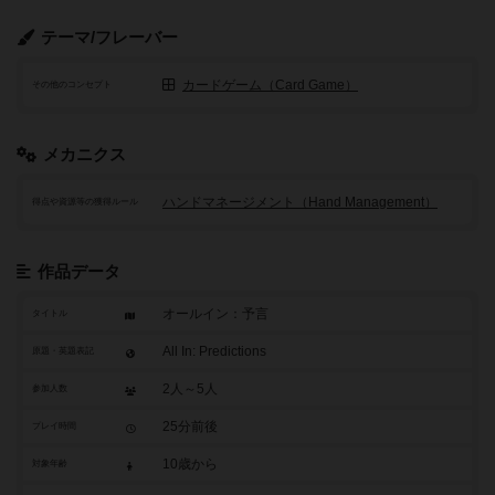
テーマ/フレーバー
カードゲーム（Card Game）
その他のコンセプト
メカニクス
ハンドマネージメント（Hand Management）
得点や資源等の獲得ルール
作品データ
オールイン：予言
タイトル
All In: Predictions
原題・英題表記
2人～5人
参加人数
25分前後
プレイ時間
10歳から
対象年齢