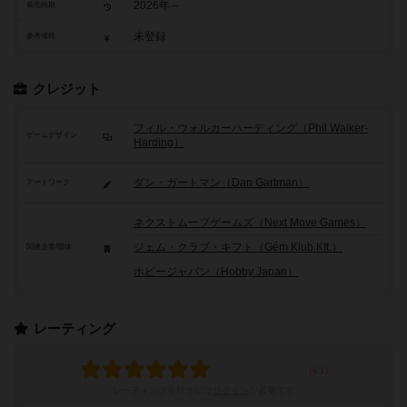
2026年～
発売時期
未登録
参考価格
クレジット
フィル・ウォルカーハーディング（Phil Walker-
ゲームデザイン
Harding）
ダン・ガートマン（Dan Gartman）
アートワーク
ネクストムーブゲームズ（Next Move Games）
ジェム・クラブ・キフト（Gém Klub Kft.）
関連企業/団体
ホビージャパン（Hobby Japan）
レーティング
レーティングを行うには
ログイン
が必要です