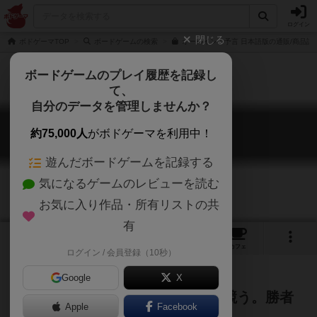
ログイン
閉じる
ボドゲーマTOP
ボードゲームの検索
オールイン：予言 日本語版の通販/商品詳
ボードゲームのプレイ履歴を記録し
て、
自分のデータを管理しませんか？
オールイン：予言
約75,000人
がボドゲーマを利用中！
All In: Predictions
遊んだボードゲームを記録する
気になるゲームのレビューを読む
お気に入り作品・所有リストの共
有
1
1
14
トップ
画像
動画
レビュー
カフェ
ログイン / 会員登録（10秒）
Google
X
特殊効果付きのポーカーで最強を競う。勝者
Apple
Facebook
予想で追加点のチャンス！