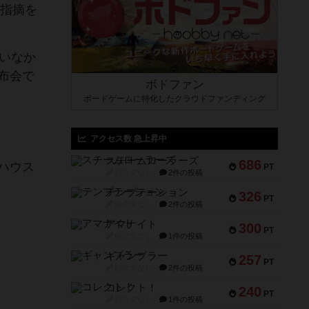
と指摘を
いなか
布会で
ボドファン
ボードゲームに特化したクラウドファンディング
アクセス数 急上昇中
スチームローラーズ
686
ハウス
PT
紹介文なし
2件の投稿
テンプテーション
326
PT
紹介文なし
2件の投稿
アマナイト
300
PT
紹介文なし
1件の投稿
ギャンブラー
257
PT
紹介文なし
2件の投稿
コレクト！
240
PT
紹介文なし
1件の投稿