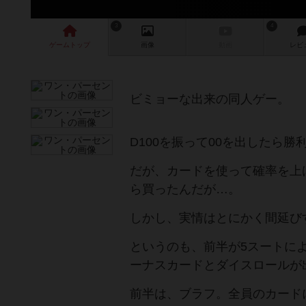
3
4
ゲーム
トップ
画像
動画
レビ
ビミョーな出来の同人ゲー。
D100を振って00を出したら勝
だが、カードを使って確率を上
ら買ったんだが…。
しかし、実情はとにかく間延び
というのも、前半が5スートに
ーナスカードとダイスロールが
前半は、ブラフ。全員のカード