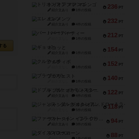
トリオンフ ア マレンゴ
236
PT
紹介文あり
1件の投稿
エレメンツ
232
PT
紹介文あり
4件の投稿
バー！パーティー
212
PT
紹介文なし
1件の投稿
する
ギョッと
154
PT
紹介文あり
1件の投稿
クルティボ
152
PT
紹介文なし
1件の投稿
ブラヴェスト
140
PT
紹介文なし
1件の投稿
ドブル：ポケットモンスター
122
PT
紹介文あり
4件の投稿
ジャンヌ・ダルク-オルレアン ドロー＆ライト
118
PT
紹介文なし
5件の投稿
ファースト・イン・フライト
94
PT
紹介文あり
3件の投稿
ダイススローン
88
PT
紹介文なし
1件の投稿