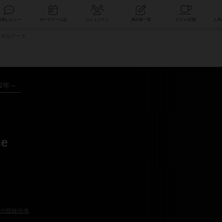
索
新着レビュー
ボードゲーム会
コミュニティ
掲示板一覧
作品データ
22年～
ce
の登録/分布