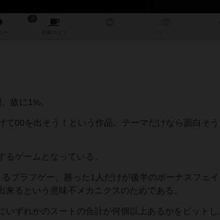
25
ュー
店舗/
カフェ
リプレイ
日記
戦略
・コツ
ルール
利、故に1%。
げて00を出そう！という作品。テーマだけなら面白そう
するゲームとなっている。
よるブラフゲー、勝った1人だけが後半のボーナスフェイ
出来るという意味不メカニクスのためである。
にいずれかのスートの合計が何個以上あるかをビットし