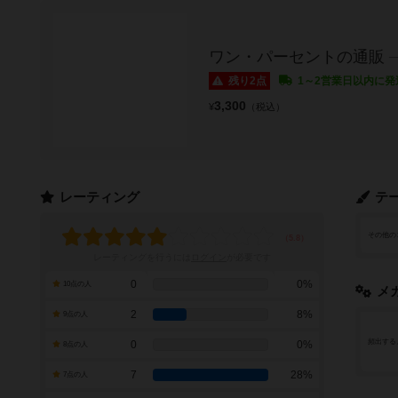
ワン・パーセントの通販
残り2点
1～2営業日以内に発
3,300
¥
（税込）
レーティング
テ
その他の
レーティングを行うには
ログイン
が必要です
0
0%
10点の人
メ
2
8%
9点の人
頻出する
0
0%
8点の人
7
28%
7点の人