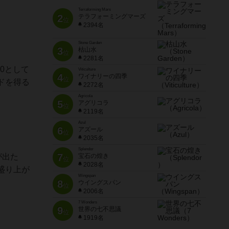
Terraforming Mars
2
テラフォーミングマーズ
位
2394名
Stone Garden
3
枯山水
位
2281名
0として
Viticulture
4
ワイナリーの四季
位
ドを得る
2272名
Agricola
5
アグリコラ
位
2119名
Azul
6
アズール
位
2035名
Splendor
7
が出た
宝石の煌き
位
2028名
盛り上が
Wingspan
8
ウイングスパン
位
2006名
7 Wonders
9
世界の七不思議
位
1919名