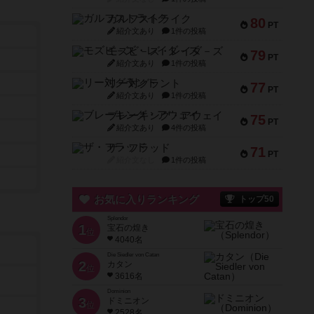
ガルフストライク
80
PT
紹介文あり
1件の投稿
モズビ－ズ・レイダ－ズ
79
PT
紹介文あり
1件の投稿
リー対グラント
77
PT
紹介文あり
1件の投稿
ブレーキング・アウェイ
75
PT
紹介文あり
4件の投稿
ザ・フラッド
71
PT
紹介文なし
1件の投稿
お気に入りランキング
トップ50
Splendor
1
宝石の煌き
位
4040名
Die Siedler von Catan
2
カタン
位
3616名
Dominion
3
ドミニオン
位
2528名