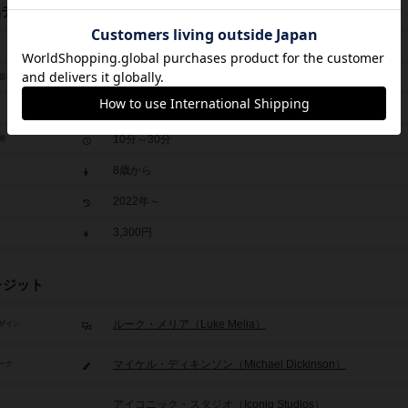
品データ
ワン・パーセント
1%: A Game of Strategic Chance
題表記
2人～6人
10分～30分
間
8歳から
2022年～
3,300円
レジット
ルーク・メリア（Luke Melia）
ザイン
マイケル・ディキンソン（Michael Dickinson）
ーク
アイコニック・スタジオ（Iconiq Studios）