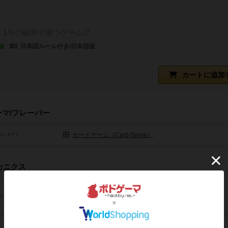
1％の確率で勝つゲーム!?
送
日本語ルール付き/日本語版
カートに追加
ーマ/フレーバー
カードゲーム（Card Game）
コンセプト
カニクス
チキンレース（Press Your Luck）
メカニクス
ダイスロール（Dice Rolling）