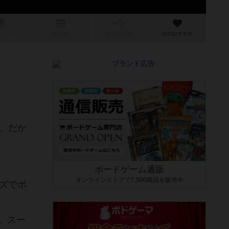
/インスト
掲示板
拡張/関連
作
次のおすすめ
、だか
ボードゲーム通販
オンラインストアで7,500商品を販売中
ズでボ
、スー