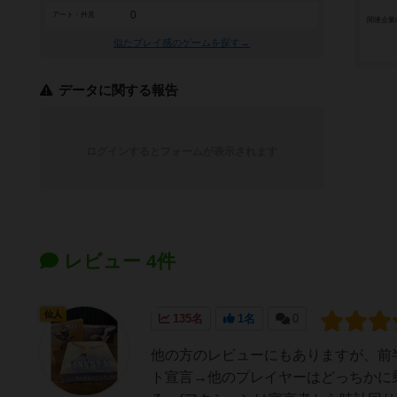
0
アート・外見
関連企業
似たプレイ感のゲームを探す→
データに関する報告
ログインするとフォームが表示されます
レビュー 4件
仙人
135名
1名
0
他の方のレビューにもありますが、前
ト宣言→他のプレイヤーはどっちかに