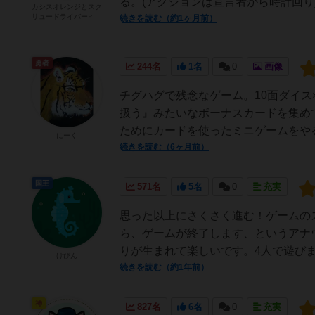
る。(アクションは宣言者から時計回り)
カシスオレンジとスク
リュードライバー♂
続きを読む（約1ヶ月前）
勇者
244名
1名
0
画像
チグハグで残念なゲーム。10面ダイス
扱う』みたいなボーナスカードを集め
ためにカードを使ったミニゲームをやる
にーく
続きを読む（6ヶ月前）
国王
571名
5名
0
充実
思った以上にさくさく進む！ゲームのス
ら、ゲームが終了します、というアナ
りが生まれて楽しいです。4人で遊びま
けびん
続きを読む（約1年前）
神
827名
6名
0
充実