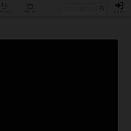
ログイン
カフェ/店舗
人気ボードゲーム
通販ストア