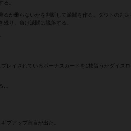
する。
乗るか乗らないかを判断して派閥を作る。ダウトの判定
き残り、負け派閥は脱落する。
…
スプレイされているボーナスカードを1枚貰うかダイスロ
る…
らギブアップ宣言が出た。