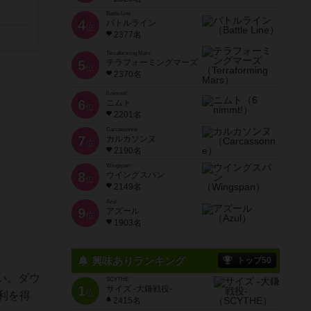
Battle Line
4
バトルライン
位
2377名
Terraforming Mars
5
テラフォーミングマーズ
位
2370名
6 nimmt!
6
ニムト
位
2201名
Carcassonne
7
カルカソンヌ
位
2190名
Wingspan
8
ウイングスパン
位
2149名
Azul
9
アズール
位
1903名
興味ありランキング
トップ50
い。ダウ
SCYTHE
1
サイズ -大鎌戦役-
位
利を得
2415名