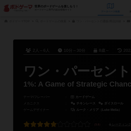
世界のボードゲームを楽しもう！
ボードゲーム専門の総合情報サイト
データベース
検
ボドゲーマTOP
ボードゲームの検索
ワン・パーセントの通販/商品詳細
2人～6人
10分～30分
8歳～
20
ワン・パーセント
1%: A Game of Strategic Chan
テーマ/フレーバー
：
カードゲーム
メカニクス
：
チキンレース
ダイスロール
ゲームデザイナー
：
ルーク・メリア（Luke Melia）
レーティング