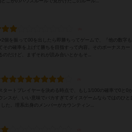
どこかのハウスルールで見かけたこのルール...
×2個を振って00を出したら即勝ちってゲームで、『他の数字も
てその確率を上げて勝ちを目指すって内容。そのボーナスカー
のだけど、まずそれが読み合いとかもそ...
タートプレイヤーを決める時点で、もし1/100の確率で0と0
ウンスが、いい意味でバカすぎてダイスゲームならではのひと
した。理系出身のメンバーがカウンティン...