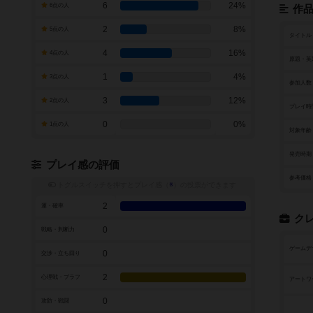
6
24%
6点の人
作
2
8%
5点の人
タイトル
4
16%
4点の人
原題・英
1
4%
3点の人
参加人数
3
12%
2点の人
プレイ時
0
0%
1点の人
対象年齢
発売時期
プレイ感の評価
参考価格
トグルスイッチを押すとプレイ感（
※
）の投票ができます
2
運・確率
ク
0
戦略・判断力
ゲームデ
0
交渉・立ち回り
2
心理戦・ブラフ
アートワ
0
攻防・戦闘