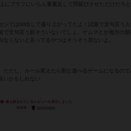
な上にブラフにいらん要素足して間延びさせただけだろ
センでは00出して盛り上がってたよ！試遊で文句言う人
前で文句言う奴そういないでしょ。ゲムマとか地方の頒
白なくないと言ってるやつはそうそう居ないよ。
。ただし、ルール変えたら割と遊べるゲームになるので
良いかもしれない
最も読まれているレビューを表示しました
投稿者：
kanamatan