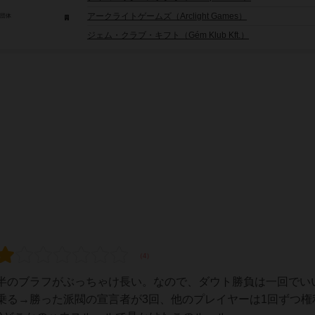
アークライトゲームズ（Arclight Games）
/団体
ジェム・クラブ・キフト（Gém Klub Kft.）
半のブラフがぶっちゃけ長い。なので、ダウト勝負は一回でい
乗る→勝った派閥の宣言者が3回、他のプレイヤーは1回ずつ権