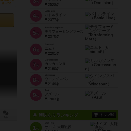
3
位
持ってる
2528名
Battle Line
4
バトルライン
位
2377名
Terraforming Mars
5
テラフォーミングマーズ
位
2370名
6 nimmt!
6
ニムト
位
2201名
Carcassonne
7
カルカソンヌ
位
2190名
Wingspan
8
ウイングスパン
位
2149名
Azul
9
アズール
位
1903名
興味ありランキング
トップ50
8件
SCYTHE
1
サイズ -大鎌戦役-
位