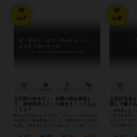
7
8
No.
No.
ザ・ギルド・オブ・マーチャント・
エクスプローラーズ
The Guild of Merchant Explorers
1～4人
45分前後
14歳～
21件
1～100人
女王様の命令だ！ 未開の地を踏破し
大型住宅地を
て、探検家商人として稼ぎまくってもよ
選んで書き込
くてよ？
建築家となって
い住宅街を作っ
舞台は異世界のようですが、プレイヤーは女王様の
をめくることで
命を受けた探検家商人として、地図を頼りに世界中
ークの組合せが３
を旅し、国を栄えさせるためにガッツリ稼ごうとし
ます。お金＝勝利点です。探検家として...
303
640
226
463
300