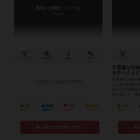
真珠の首飾り / パール
Pearls
2～6人
15分前後
6歳～
13件
2～6人
不思議な生物
を作りさまざ
不思議な生物が
作品説明文の編集者を募集中
うにある神秘の
分だけの地図帳
界を旅して、脅威
78
846
107
520
242
興味あり
経験あり
お気に入り
持ってる
興味あり
再入荷までお待ち下さい
再