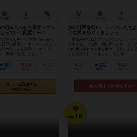
45分前後
8歳～
21件
2～5人
30～40分
8歳～
の組み合わせで示すアクシ
旅の計画を行い、ライバルたちよ
とっていく配置ゲーム
く世界をめぐりましょう
車に持てるすべての物を積み込ん
勇猛果敢な旅人の1人となって、ライバ
に西部を目指し、オレゴンにたどり
都市を巡って世界一周を行います。 あな
を始めたことを背景に、オレゴンで
物の組み合わせで旅を進め、それにより
、農地の開拓などをして...
まざま記されていきます。 もし旅...
389
106
263
24
152
18
経験あり
お気に入り
持ってる
興味あり
経験あり
お気に入り
カートに追加する
再入荷までお待ち下さい
5,940円（税込）
18
No.