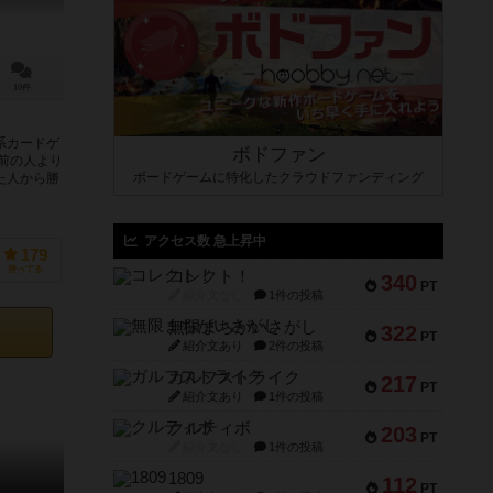
10件
系カードゲ
ボドファン
 前の人より
ボードゲームに特化したクラウドファンディング
た人から勝
アクセス数 急上昇中
179
持ってる
コレクト！
340
PT
紹介文なし
1件の投稿
無限まちがいさがし
322
PT
紹介文あり
2件の投稿
ガルフストライク
217
PT
紹介文あり
1件の投稿
クルティボ
203
PT
紹介文なし
1件の投稿
1809
112
PT