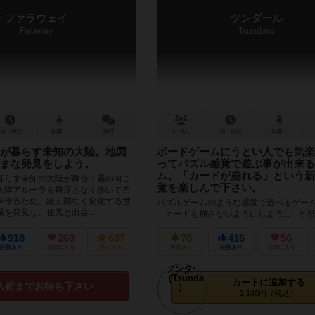
ファラウェイ
ツンダール
Faraway
Tsundaru
15～30分
10歳～
25件
2～4人
10～20分
10歳～
が暮らす未知の大陸。地図
ボードゲームにうとい人でも気楽
まな発見をしよう。
ってパズル感覚で遊ぶ事が出来る
ム。「カードが崩れる」という新
暮らす未知の大陸が舞台：霧の向こ
覚を楽しんで下さい。
大陸アルーラを幾度となく歩いて自
を作るため、絶え間なく変化する世
パズルゲームのような感覚で遊べるゲー
を発見し、住民と出会...
「カードを崩さないようにしよう...」と
「カードをうまく崩してやろう」と思っ
ギャップが魅力です。 ◆...
918
260
687
78
416
56
経験あり
お気に入り
持ってる
興味あり
経験あり
お気に入り
カートに追加する
入荷までお待ち下さい
2,140円（税込）