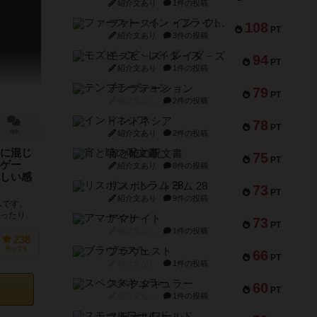
紹介文あり
1件の投稿
ファースト・イン・フライト
108
PT
紹介文あり
3件の投稿
モズビ－ズ・レイダ－ズ
94
PT
紹介文あり
1件の投稿
テンプテーション
79
PT
紹介文なし
2件の投稿
インドネシア
78
PT
紹介文あり
2件の投稿
9件
に混じ
宵と暁の呪文書
75
PT
ゲー
紹介文あり
8件の投稿
しい感
リスボン・トラム 28
73
PT
紹介文あり
9件の投稿
ムです。
思ったり、
アマナイト
73
PT
たり。その
紹介文なし
1件の投稿
238
ブラヴェスト
持ってる
66
PT
紹介文なし
1件の投稿
スペクタキュラー
60
PT
紹介文なし
1件の投稿
スモールワールド