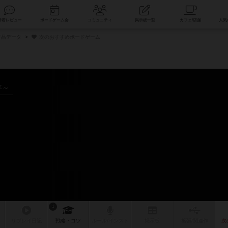
索
新着レビュー
ボードゲーム会
コミュニティ
掲示板一覧
品データ
次のおすすめボードゲーム
年～
ム
1
リプレイ
日記
戦略
・コツ
ルール
/インスト
掲示板
拡張/関連
作
次