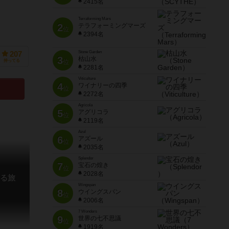
2415名
Terraforming Mars
2
テラフォーミングマーズ
位
2394名
Stone Garden
207
3
枯山水
持ってる
位
2281名
Viticulture
4
ワイナリーの四季
位
2272名
Agricola
5
アグリコラ
位
2119名
Azul
6
アズール
位
2035名
Splendor
7
宝石の煌き
位
2028名
る旅
Wingspan
8
ウイングスパン
位
2006名
7 Wonders
9
世界の七不思議
位
1919名