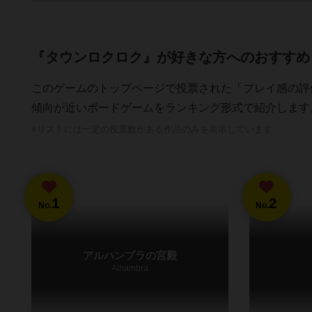
『タウンロクロク』が好きな方へのおすすめ
このゲームのトップページで投票された「プレイ感の評
傾向が近いボードゲームをランキング形式で紹介します
※リストには一定の投票数がある作品のみを表示しています
1
2
No.
No.
アルハンブラの宮殿
Alhambra