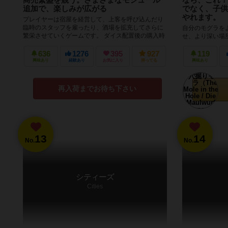
追加で、楽しみが広がる
でなく、子供
やれます。
プレイヤーは宿屋を経営して、上客を呼び込んだり
臨時のスタッフを雇ったり、酒場を拡充してさらに
自分のモグラを
繁栄させていくゲームです。 ダイス配置後の購入時
せ、より深い場
だけ手番順ですが、それ以外は同時...
4層にゲーム盤
があいており、モ
636
1276
395
927
119
興味あり
経験あり
お気に入り
持ってる
興味あり
再入荷までお待ち下さい
13
14
No.
No.
シティーズ
Cities