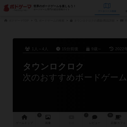
世界のボードゲームを楽しもう！
ボードゲーム専門の総合情報サイト
データベース
検
ボドゲーマTOP
ボードゲームの検索
タウンロクロクの通販/商品詳細
作
1人～4人
15分前後
9歳～
2022
タウンロクロク
次のおすすめボードゲー
5
7
55
ゲーム
トップ
画像
動画
レビュー
店舗/
カフェ