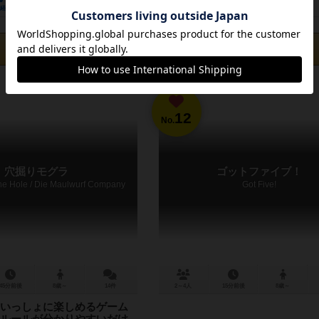
経験あり
お気に入り
持ってる
興味あり
経験あり
お気に入り
カートに追加する
カートに追加する
3,300円（税込）
3,300円（税込）
12
No.
穴掘りモグラ
ゴットファイブ！
the Hole / Die Maulwurf Company
Got Five!
45分前後
8歳～
14件
2～4人
15分前後
8歳～
いっしょに楽しめるゲーム
ルールが分かりやすいだけ