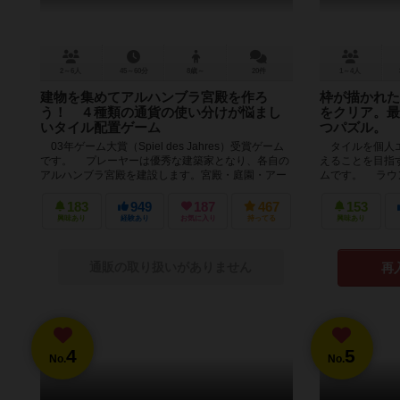
2～6人
45～60分
8歳～
20件
1～4人
建物を集めてアルハンブラ宮殿を作ろ
枠が描かれた
う！ ４種類の通貨の使い分けが悩まし
をクリア。最
いタイル配置ゲーム
つパズル。
03年ゲーム大賞（Spiel des Jahres）受賞ゲーム
タイルを個人エ
です。 プレーヤーは優秀な建築家となり、各自の
えることを目指
アルハンブラ宮殿を建設します。宮殿・庭園・アー
ムです。 ラウ
ケード・パ...
１枚引いて売場に
183
949
187
467
153
興味あり
経験あり
お気に入り
持ってる
興味あり
通販の取り扱いがありません
再
4
5
No.
No.