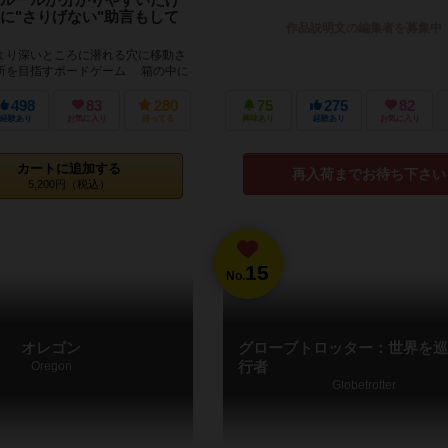
に"さりげない"助言もして
作品説明文の編集者を募集中
より深いところに潜れる穴に移動さ
所を目指すボードゲーム 箱の中に
を入れます。各盤には、いくつかの穴
グラのコマはよ...
498
83
280
75
275
82
経験あり
お気に入り
持ってる
興味あり
経験あり
お気に入り
カートに追加する
再入荷までお待ち下さい
5,200円（税込）
15
No.
オレゴン
グローブトロッター：世界を巡
Oregon
行者
Globetrotter