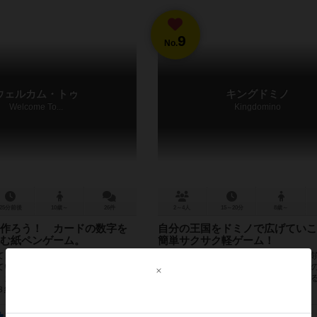
9
No.
ウェルカム・トゥ
キングドミノ
Welcome To...
Kingdomino
25分前後
10歳～
26件
2～4人
15～20分
8歳～
作ろう！ カードの数字を
自分の王国をドミノで広げてい
む紙ペンゲーム。
簡単サクサク軽ゲーム！
、担当する３つの通りに素晴らし
プレイヤーは国王となり、自分の王国の
ていく紙ペンゲーム。 3つの山札
ていかなければなりません。そして、そ
、カードの裏表に書かれた数字とマ
つの土地がくっついた『ドミノ』を並べ
組できます。...
がっていきます。 土地は田園、森、...
1479
365
869
924
4129
919