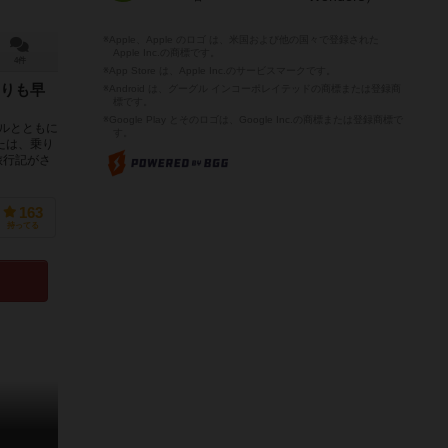
※Apple、Apple のロゴ は、米国および他の国々で登録された
Apple Inc.の商標です。
4件
※App Store は、Apple Inc.のサービスマークです。
りも早
※Android は、グーグル インコーポレイテッドの商標または登録商
標です。
※Google Play とそのロゴは、Google Inc.の商標または登録商標で
ルとともに
す。
たは、乗り
旅行記がさ
163
持ってる