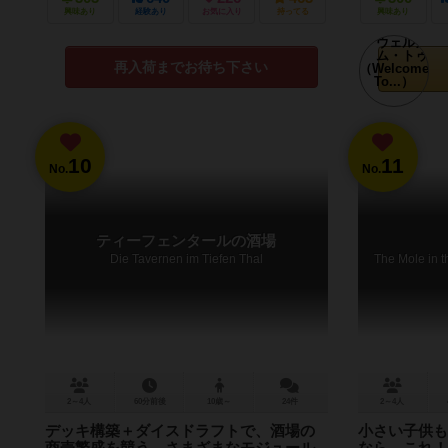
興味あり
経験あり
お気に入り
持ってる
興味あり
再入荷までお待ち下さい
10
11
No.
No.
ティーフェンタールの酒場
Die Tavernen im Tiefen Thal
The Mole in 
2～4人
60分前後
10歳～
24件
2～4人
デッキ構築＋ダイスドラフトで、酒場の
小さい子供も
商売繁盛を競う。さまざまなモジュール
なら、これ！