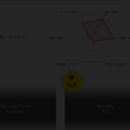
価」をもとに、
。
3
No.
フレームワーク
ラーテル
Framework
Ratel