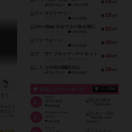
59
PT
紹介文あり
13件の投稿
ギャンブラー
58
PT
紹介文なし
2件の投稿
Bitter End ブタペスト救出作戦
52
PT
紹介文なし
1件の投稿
ラピード
46
PT
紹介文なし
1件の投稿
ザ・フラッフィー・ライト
44
PT
紹介文なし
0件の投稿
ふたつの城の物語
39
PT
紹介文あり
6件の投稿
50件
お気に入りランキング
トップ50
こう！
Splendor
1
宝石の煌き
位
4040名
領土を広げ
の領土は２
Die Siedler von Catan
ることで広
2
カタン
位
3616名
Dominion
2278
ドミニオン