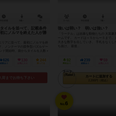
30分前後
8歳～
7件
2～6人
30分前後
7歳～
タイルを並べて、記載条件
強いは弱い？ 弱いは強い？
初にノルマを終えた人が勝
「ラーテル」は凶暴な動物たちの 大富豪
ームです。 カードは＋５からー５まで。
大きな数字を出していき、 手札をなくし
リアに並べて、最初にノルマを終
ち抜け。 最後...
す、ノンテーマの競争型パズルゲー
ンド開始時、袋からタイルを人数＋
セット。これ...
626
130
244
92
239
59
経験あり
お気に入り
持ってる
興味あり
経験あり
お気に入り
カートに追加する
入荷までお待ち下さい
2,200円（税込）
6
No.