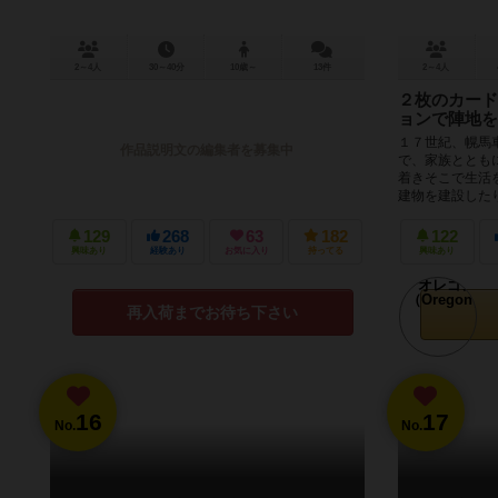
2～4人
30～40分
10歳～
13件
2～4人
２枚のカード
ョンで陣地を
１７世紀、幌馬
作品説明文の編集者を募集中
で、家族ととも
着きそこで生活
建物を建設したり
129
268
63
182
122
興味あり
経験あり
お気に入り
持ってる
興味あり
再入荷までお待ち下さい
16
17
No.
No.