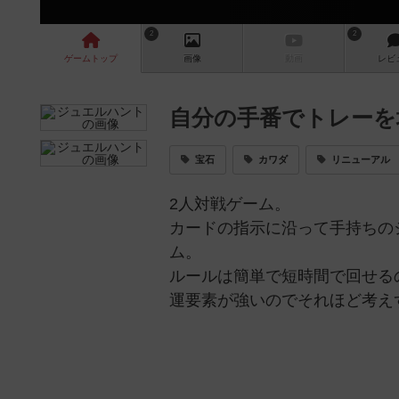
2
2
ゲーム
トップ
画像
動画
レビ
自分の手番でトレーを
宝石
カワダ
リニューアル
2人対戦ゲーム。
カードの指示に沿って手持ちの
ム。
ルールは簡単で短時間で回せる
運要素が強いのでそれほど考え