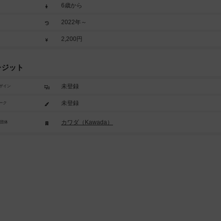
6歳から
2022年～
2,200円
レジット
未登録
ザイン
未登録
ーク
カワダ（Kawada）
/団体