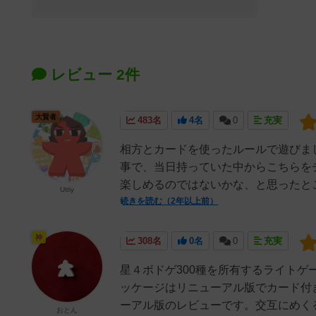
レビュー 2件
大賢者
483名
4名
0
充実
相方とカードを使ったルールで遊びま
事で、当日持っていた中からこちらを
楽しめるのではないかな、と思ったとこ
Uttiy
続きを読む（2年以上前）
神
308名
0名
0
充実
星４ボドゲ300種を所有するライトゲー
ッケージはリニューアル版でカード付
ーアル版のレビューです。交互にめくる
おとん