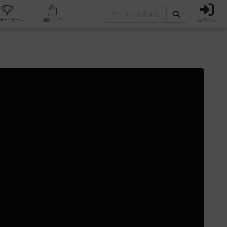
ログイン
カフェ/店舗
人気ボードゲーム
通販ストア