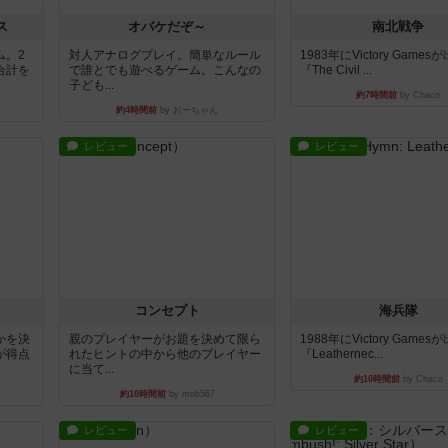
ス
オバケだぞ～
南北戦争
ム。2
対人アナログプレイ。簡単なルール
1983年にVictory Game
合計を
で誰とでも遊べるゲーム。こんなの
『The Civil ...
子ども...
約7時間前
by Chaco
約4時間前
by おーちゃん
レビュー
レビュー
コンセプト
海兵隊
かを決
親のプレイヤーがお題を決めて限ら
1988年にVictory Game
が得点
れたヒントの中から他のプレイヤー
『Leathernec...
に当て...
約10時間前
by Chaco
約10時間前
by mob567
レビュー
レビュー