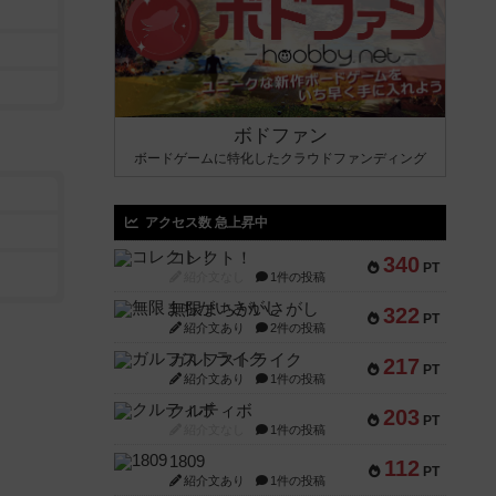
ボドファン
ボードゲームに特化したクラウドファンディング
アクセス数 急上昇中
コレクト！
340
PT
紹介文なし
1件の投稿
無限まちがいさがし
322
PT
紹介文あり
2件の投稿
ガルフストライク
217
PT
紹介文あり
1件の投稿
クルティボ
203
PT
紹介文なし
1件の投稿
1809
112
PT
紹介文あり
1件の投稿