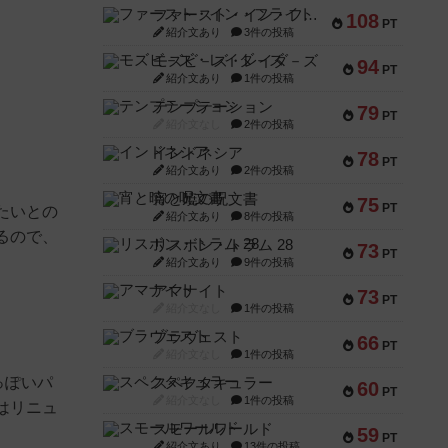
ファースト・イン・フライト
108
PT
紹介文あり
3件の投稿
モズビ－ズ・レイダ－ズ
94
PT
紹介文あり
1件の投稿
テンプテーション
79
PT
紹介文なし
2件の投稿
インドネシア
78
PT
紹介文あり
2件の投稿
宵と暁の呪文書
75
PT
たいとの
紹介文あり
8件の投稿
るので、
リスボン・トラム 28
73
PT
紹介文あり
9件の投稿
アマナイト
73
PT
紹介文なし
1件の投稿
ブラヴェスト
66
PT
紹介文なし
1件の投稿
っぽいパ
スペクタキュラー
60
PT
紹介文なし
1件の投稿
はリニュ
スモールワールド
59
PT
紹介文あり
13件の投稿