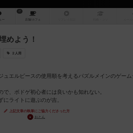
27
ュー
店舗/
カフェ
リプレイ
日記
戦略
・コツ
ルール
埋めよう！
２人用
ジュエルピースの使用順を考えるパズルメインのゲーム
ので、ボドゲ初心者には良いかも知れない。
ずにライトに遊ぶのが吉。
上記文章の執筆にご協力くださった方
おとん