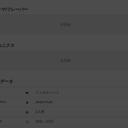
ーマ/フレーバー
未登録
カニクス
未登録
品データ
ジュエルハント
Jewel hunt
題表記
2人用
10分～15分
間