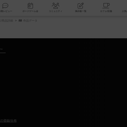
索
新着レビュー
ボードゲーム会
コミュニティ
掲示板一覧
/商品詳細
作品データ
年～
の登録/分布