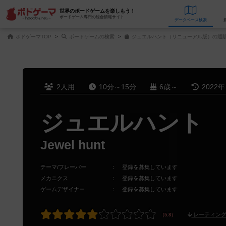
世界のボードゲームを楽しもう！
ボードゲーム専門の総合情報サイト
データベース
検
ボドゲーマTOP
ボードゲームの検索
ジュエルハント（リニューアル版）の通販
2人用
10分～15分
6歳～
2022
ジュエルハント
Jewel hunt
テーマ/フレーバー
：
登録を募集しています
メカニクス
：
登録を募集しています
ゲームデザイナー
：
登録を募集しています
レーティング