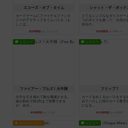
エコーズ・オブ・タイム
シャット・ザ・ボック
カードゲームにファイナルファンタ
とてもシンプルなダイスゲー
ジーのアクティブタイムバトル（も
つのダイスを振って、出目の
しくは...
自分の...
約2時間前
by ジェイとと
約2時間前
by OSAっち
レビュー
レビュー
ファイアー・ブルズ / 火牛陣
フリップ７
火牛を引き連れて敵を殲滅させる。
カードをめくるかパスをする
縦か斜めで前2列まで攻撃できる
めてパスした時のカード数字
が、自分...
になる...
約9時間前
by うらまこ
約10時間前
by mob567
ルール/インスト
レビュー